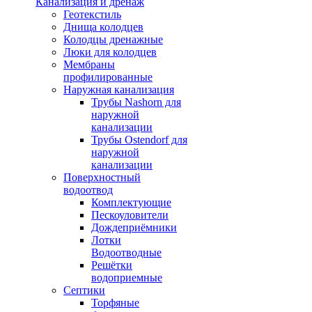
Канализация и дренаж
Геотекстиль
Днища колодцев
Колодцы дренажные
Люки для колодцев
Мембраны
профилированные
Наружная канализация
Трубы Nashorn для
наружной
канализации
Трубы Ostendorf для
наружной
канализации
Поверхностный
водоотвод
Комплектующие
Пескоуловители
Дождеприёмники
Лотки
Водоотводные
Решётки
водоприемные
Септики
Торфяные