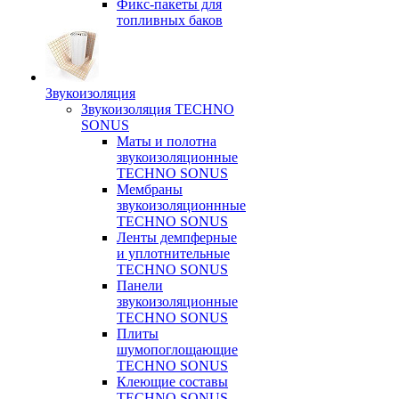
Фикс-пакеты для
топливных баков
Звукоизоляция
Звукоизоляция TECHNO
SONUS
Маты и полотна
звукоизоляционные
TECHNO SONUS
Мембраны
звукоизоляционнные
TECHNO SONUS
Ленты демпферные
и уплотнительные
TECHNO SONUS
Панели
звукоизоляционные
TECHNO SONUS
Плиты
шумопоглощающие
TECHNO SONUS
Клеющие составы
TECHNO SONUS