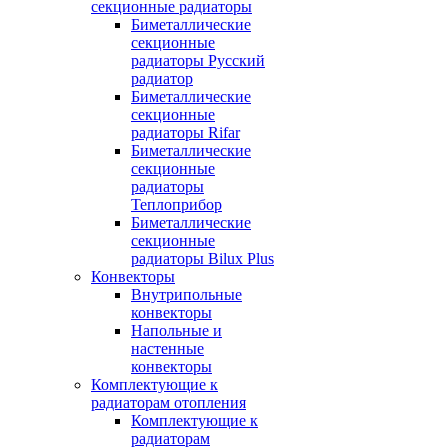
секционные радиаторы
Биметаллические
секционные
радиаторы Русский
радиатор
Биметаллические
секционные
радиаторы Rifar
Биметаллические
секционные
радиаторы
Теплоприбор
Биметаллические
секционные
радиаторы Bilux Plus
Конвекторы
Внутрипольные
конвекторы
Напольные и
настенные
конвекторы
Комплектующие к
радиаторам отопления
Комплектующие к
радиаторам