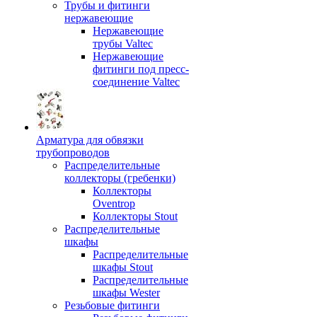
Трубы и фитинги
нержавеющие
Нержавеющие
трубы Valtec
Нержавеющие
фитинги под пресс-
соединение Valtec
Арматура для обвязки
трубопроводов
Распределительные
коллекторы (гребенки)
Коллекторы
Oventrop
Коллекторы Stout
Распределительные
шкафы
Распределительные
шкафы Stout
Распределительные
шкафы Wester
Резьбовые фитинги