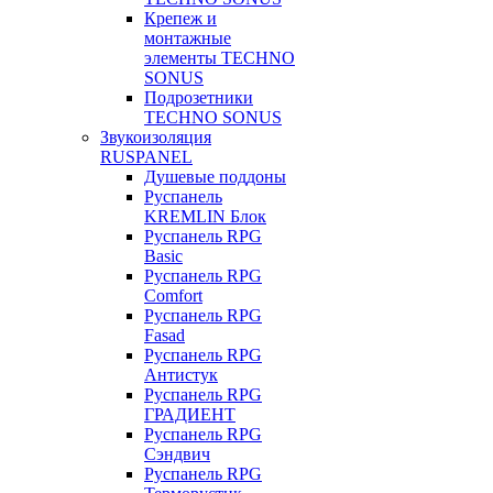
Крепеж и
монтажные
элементы TECHNO
SONUS
Подрозетники
TECHNO SONUS
Звукоизоляция
RUSPANEL
Душевые поддоны
Руспанель
KREMLIN Блок
Руспанель RPG
Basic
Руспанель RPG
Comfort
Руспанель RPG
Fasad
Руспанель RPG
Антистук
Руспанель RPG
ГРАДИЕНТ
Руспанель RPG
Сэндвич
Руспанель RPG