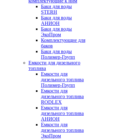
комплектующие к ним
Баки для воды
STERH
Баки для воды
АНИОН
Баки для воды
ЭкоПром
Комплектующие для
баков
Баки для воды
Полимер-Групп
Емкости для дизельного
топлива
Емкости для
дизельного топлива
Полимер-Групп
Емкости для
дизельного топлива
RODLEX
Емкости для
дизельного топлива
АНИОН
Емкости для
дизельного топлива
ЭкоПром