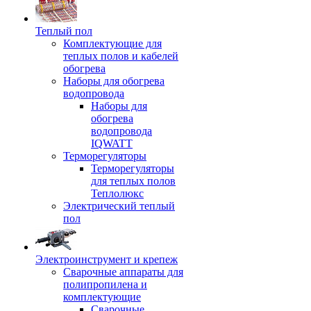
Теплый пол
Комплектующие для
теплых полов и кабелей
обогрева
Наборы для обогрева
водопровода
Наборы для
обогрева
водопровода
IQWATT
Терморегуляторы
Терморегуляторы
для теплых полов
Теплолюкс
Электрический теплый
пол
Электроинструмент и крепеж
Сварочные аппараты для
полипропилена и
комплектующие
Сварочные