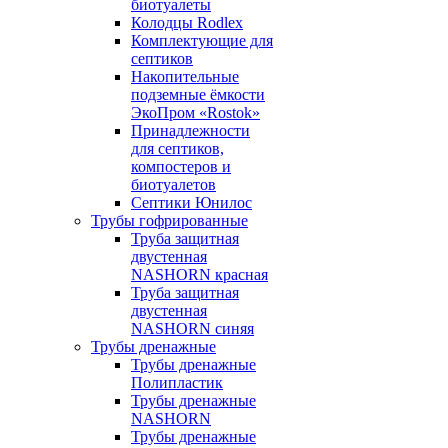
биотуалеты
Колодцы Rodlex
Комплектующие для
септиков
Накопительные
подземные ёмкости
ЭкоПром «Rostok»
Принадлежности
для септиков,
компостеров и
биотуалетов
Септики Юнилос
Трубы гофрированные
Труба защитная
двустенная
NASHORN красная
Труба защитная
двустенная
NASHORN синяя
Трубы дренажные
Трубы дренажные
Полипластик
Трубы дренажные
NASHORN
Трубы дренажные