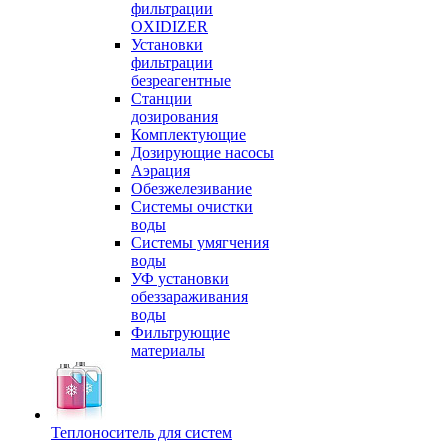
фильтрации
OXIDIZER
Установки
фильтрации
безреагентные
Станции
дозирования
Комплектующие
Дозирующие насосы
Аэрация
Обезжелезивание
Системы очистки
воды
Системы умягчения
воды
УФ установки
обеззараживания
воды
Фильтрующие
материалы
Теплоноситель для систем