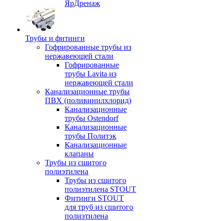
ЯрДренаж
Трубы и фитинги
Гофрированные трубы из
нержавеющей стали
Гофрированные
трубы Lavita из
нержавеющей стали
Канализационные трубы
ПВХ (поливинилхлорид)
Канализационные
трубы Ostendorf
Канализационные
трубы Политэк
Канализационные
клапаны
Трубы из сшитого
полиэтилена
Трубы из сшитого
полиэтилена STOUT
Фитинги STOUT
для труб из сшитого
полиэтилена