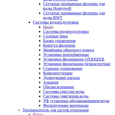
Сетчатые промывные фильтры для
воды Honeywell
Сетчатые промывные фильтры для
воды BWT
Системы водоподготовки
Назад
Системы водоподготовки
Солевые баки
Блоки управления
Корпуса фильтров
Мембраны обратного осмоса
Установки ионообменные
Установки фильтрации OXIDIZER
Установки фильтрации безреагентные
Станции дозирования
Комплектующие
Дозирующие насосы
Аэрация
Обезжелезивание
Системы очистки воды
Системы умягчения воды
УФ установки обеззараживания воды
Фильтрующие материалы
Теплоноситель для систем отопления
Назад