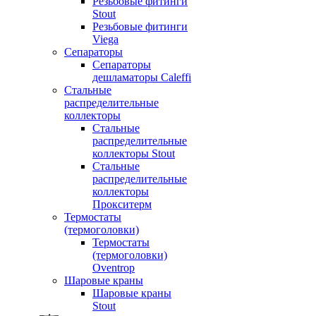
Резьбовые фитинги
Stout
Резьбовые фитинги
Viega
Сепараторы
Сепараторы
дешламаторы Caleffi
Стальные
распределительные
коллекторы
Стальные
распределительные
коллекторы Stout
Стальные
распределительные
коллекторы
Прокситерм
Термостаты
(термоголовки)
Термостаты
(термоголовки)
Oventrop
Шаровые краны
Шаровые краны
Stout