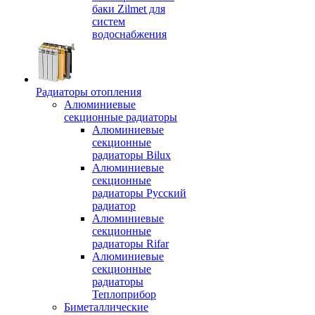
баки Zilmet для
систем
водоснабжения
Радиаторы отопления
Алюминиевые
секционные радиаторы
Алюминиевые
секционные
радиаторы Bilux
Алюминиевые
секционные
радиаторы Русский
радиатор
Алюминиевые
секционные
радиаторы Rifar
Алюминиевые
секционные
радиаторы
Теплоприбор
Биметаллические