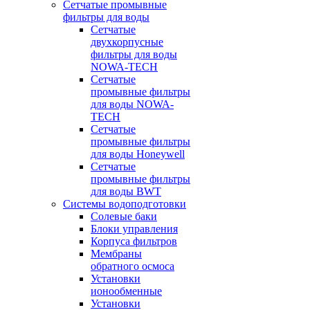
Сетчатые промывные
фильтры для воды
Сетчатые
двухкорпусные
фильтры для воды
NOWA-TECH
Сетчатые
промывные фильтры
для воды NOWA-
TECH
Сетчатые
промывные фильтры
для воды Honeywell
Сетчатые
промывные фильтры
для воды BWT
Системы водоподготовки
Солевые баки
Блоки управления
Корпуса фильтров
Мембраны
обратного осмоса
Установки
ионообменные
Установки