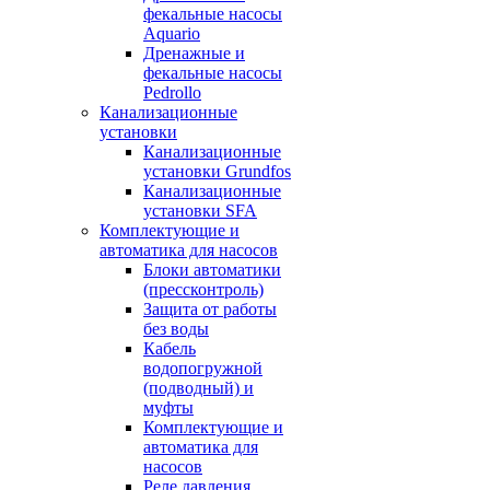
фекальные насосы
Aquario
Дренажные и
фекальные насосы
Pedrollo
Канализационные
установки
Канализационные
установки Grundfos
Канализационные
установки SFA
Комплектующие и
автоматика для насосов
Блоки автоматики
(прессконтроль)
Защита от работы
без воды
Кабель
водопогружной
(подводный) и
муфты
Комплектующие и
автоматика для
насосов
Реле давления