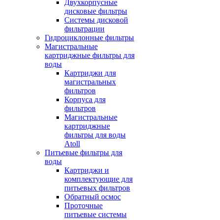
Двухкорпусные
дисковые фильтры
Системы дисковой
фильтрации
Гидроциклонные фильтры
Магистральные
картриджные фильтры для
воды
Картриджи для
магистральных
фильтров
Корпуса для
фильтров
Магистральные
картриджные
фильтры для воды
Atoll
Питьевые фильтры для
воды
Картриджи и
комплектующие для
питьевых фильтров
Обратный осмос
Проточные
питьевые системы