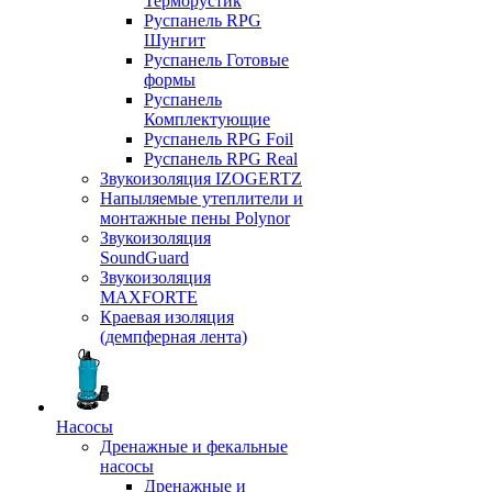
Терморустик
Руспанель RPG
Шунгит
Руспанель Готовые
формы
Руспанель
Комплектующие
Руспанель RPG Foil
Руспанель RPG Real
Звукоизоляция IZOGERTZ
Напыляемые утеплители и
монтажные пены Polynor
Звукоизоляция
SoundGuard
Звукоизоляция
MAXFORTE
Краевая изоляция
(демпферная лента)
Насосы
Дренажные и фекальные
насосы
Дренажные и