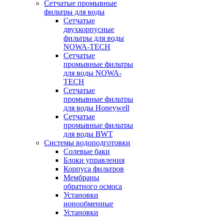
Сетчатые промывные
фильтры для воды
Сетчатые
двухкорпусные
фильтры для воды
NOWA-TECH
Сетчатые
промывные фильтры
для воды NOWA-
TECH
Сетчатые
промывные фильтры
для воды Honeywell
Сетчатые
промывные фильтры
для воды BWT
Системы водоподготовки
Солевые баки
Блоки управления
Корпуса фильтров
Мембраны
обратного осмоса
Установки
ионообменные
Установки