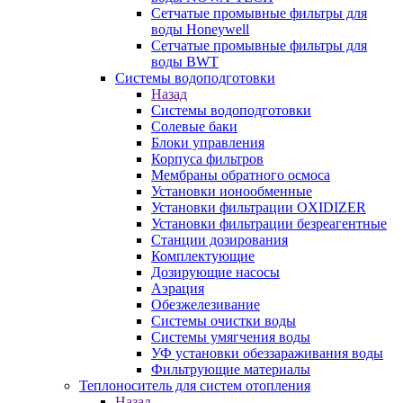
Сетчатые промывные фильтры для
воды Honeywell
Сетчатые промывные фильтры для
воды BWT
Системы водоподготовки
Назад
Системы водоподготовки
Солевые баки
Блоки управления
Корпуса фильтров
Мембраны обратного осмоса
Установки ионообменные
Установки фильтрации OXIDIZER
Установки фильтрации безреагентные
Станции дозирования
Комплектующие
Дозирующие насосы
Аэрация
Обезжелезивание
Системы очистки воды
Системы умягчения воды
УФ установки обеззараживания воды
Фильтрующие материалы
Теплоноситель для систем отопления
Назад