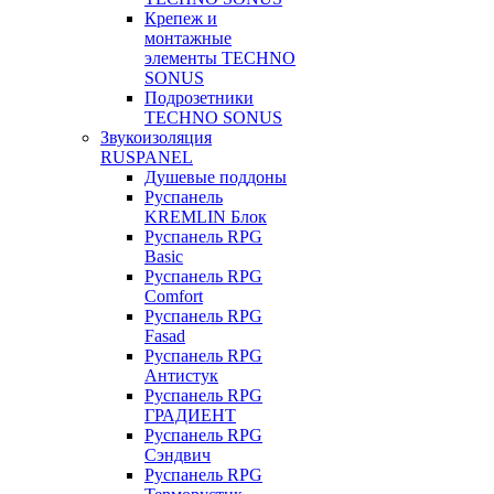
Крепеж и
монтажные
элементы TECHNO
SONUS
Подрозетники
TECHNO SONUS
Звукоизоляция
RUSPANEL
Душевые поддоны
Руспанель
KREMLIN Блок
Руспанель RPG
Basic
Руспанель RPG
Comfort
Руспанель RPG
Fasad
Руспанель RPG
Антистук
Руспанель RPG
ГРАДИЕНТ
Руспанель RPG
Сэндвич
Руспанель RPG