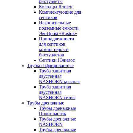
биотуалеты
Колодцы Rodlex
Комплектующие для
септиков
Накопительные
подземные ёмкости
ЭкоПром «Rostok»
Принадлежности
для септиков,
компостеров и
биотуалетов
Септики Юнилос
Трубы гофрированные
Труба защитная
двустенная
NASHORN красная
Труба защитная
двустенная
NASHORN синяя
Трубы дренажные
Трубы дренажные
Полипластик
Трубы дренажные
NASHORN
Трубы дренажные