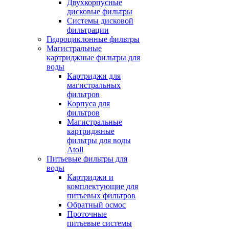
Двухкорпусные
дисковые фильтры
Системы дисковой
фильтрации
Гидроциклонные фильтры
Магистральные
картриджные фильтры для
воды
Картриджи для
магистральных
фильтров
Корпуса для
фильтров
Магистральные
картриджные
фильтры для воды
Atoll
Питьевые фильтры для
воды
Картриджи и
комплектующие для
питьевых фильтров
Обратный осмос
Проточные
питьевые системы