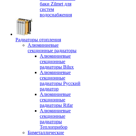
баки Zilmet для
систем
водоснабжения
Радиаторы отопления
Алюминиевые
секционные радиаторы
Алюминиевые
секционные
радиаторы Bilux
Алюминиевые
секционные
радиаторы Русский
радиатор
Алюминиевые
секционные
радиаторы Rifar
Алюминиевые
секционные
радиаторы
Теплоприбор
Биметаллические