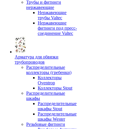
Трубы и фитинги
нержавеющие
Нержавеющие
трубы Valtec
Нержавеющие
фитинги под пресс-
соединение Valtec
Арматура для обвязки
трубопроводов
Распределительные
коллекторы (гребенки)
Коллекторы
Oventrop
Коллекторы Stout
Распределительные
шкафы
Распределительные
шкафы Stout
Распределительные
шкафы Wester
Резьбовые фитинги