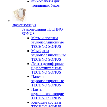
Фикс-пакеты для
топливных баков
Звукоизоляция
Звукоизоляция TECHNO
SONUS
Маты и полотна
звукоизоляционные
TECHNO SONUS
Мембраны
звукоизоляционнные
TECHNO SONUS
Ленты демпферные
и уплотнительные
TECHNO SONUS
Панели
звукоизоляционные
TECHNO SONUS
Плиты
шумопоглощающие
TECHNO SONUS
Клеющие составы
TECHNO SONUS