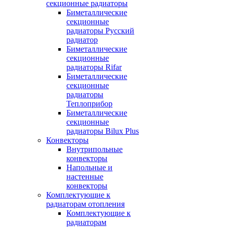
секционные радиаторы
Биметаллические
секционные
радиаторы Русский
радиатор
Биметаллические
секционные
радиаторы Rifar
Биметаллические
секционные
радиаторы
Теплоприбор
Биметаллические
секционные
радиаторы Bilux Plus
Конвекторы
Внутрипольные
конвекторы
Напольные и
настенные
конвекторы
Комплектующие к
радиаторам отопления
Комплектующие к
радиаторам