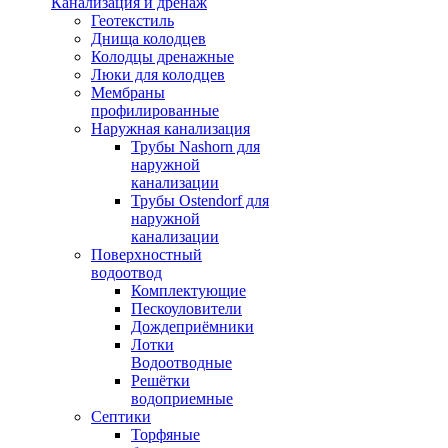
Канализация и дренаж
Геотекстиль
Днища колодцев
Колодцы дренажные
Люки для колодцев
Мембраны
профилированные
Наружная канализация
Трубы Nashorn для
наружной
канализации
Трубы Ostendorf для
наружной
канализации
Поверхностный
водоотвод
Комплектующие
Пескоуловители
Дождеприёмники
Лотки
Водоотводные
Решётки
водоприемные
Септики
Торфяные