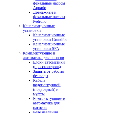
фекальные насосы
Aquario
Дренажные и
фекальные насосы
Pedrollo
Канализационные
установки
Канализационные
установки Grundfos
Канализационные
установки SFA
Комплектующие и
автоматика для насосов
Блоки автоматики
(прессконтроль)
Защита от работы
без воды
Кабель
водопогружной
(подводный) и
муфты
Комплектующие и
автоматика для
насосов
Реле давления