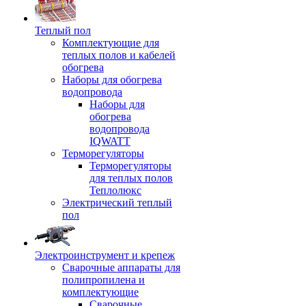
Теплый пол
Комплектующие для
теплых полов и кабелей
обогрева
Наборы для обогрева
водопровода
Наборы для
обогрева
водопровода
IQWATT
Терморегуляторы
Терморегуляторы
для теплых полов
Теплолюкс
Электрический теплый
пол
Электроинструмент и крепеж
Сварочные аппараты для
полипропилена и
комплектующие
Сварочные