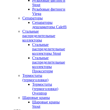
Резьбовые фитинги
Stout
Резьбовые фитинги
Viega
Сепараторы
Сепараторы
дешламаторы Caleffi
Стальные
распределительные
коллекторы
Стальные
распределительные
коллекторы Stout
Стальные
распределительные
коллекторы
Прокситерм
Термостаты
(термоголовки)
Термостаты
(термоголовки)
Oventrop
Шаровые краны
Шаровые краны
Stout