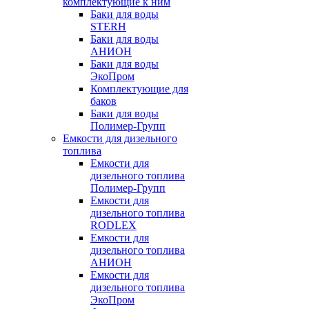
комплектующие к ним
Баки для воды
STERH
Баки для воды
АНИОН
Баки для воды
ЭкоПром
Комплектующие для
баков
Баки для воды
Полимер-Групп
Емкости для дизельного
топлива
Емкости для
дизельного топлива
Полимер-Групп
Емкости для
дизельного топлива
RODLEX
Емкости для
дизельного топлива
АНИОН
Емкости для
дизельного топлива
ЭкоПром