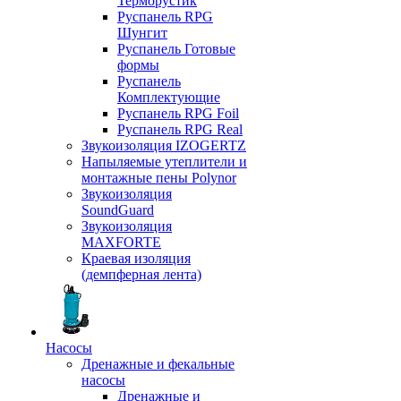
Терморустик
Руспанель RPG
Шунгит
Руспанель Готовые
формы
Руспанель
Комплектующие
Руспанель RPG Foil
Руспанель RPG Real
Звукоизоляция IZOGERTZ
Напыляемые утеплители и
монтажные пены Polynor
Звукоизоляция
SoundGuard
Звукоизоляция
MAXFORTE
Краевая изоляция
(демпферная лента)
Насосы
Дренажные и фекальные
насосы
Дренажные и