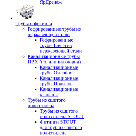
ЯрДренаж
Трубы и фитинги
Гофрированные трубы из
нержавеющей стали
Гофрированные
трубы Lavita из
нержавеющей стали
Канализационные трубы
ПВХ (поливинилхлорид)
Канализационные
трубы Ostendorf
Канализационные
трубы Политэк
Канализационные
клапаны
Трубы из сшитого
полиэтилена
Трубы из сшитого
полиэтилена STOUT
Фитинги STOUT
для труб из сшитого
полиэтилена