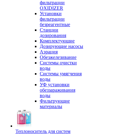
фильтрации
OXIDIZER
Установки
фильтрации
безреагентные
Станции
дозирования
Комплектующие
Дозирующие насосы
Аэрация
Обезжелезивание
Системы очистки
воды
Системы умягчения
воды
УФ установки
обеззараживания
воды
Фильтрующие
материалы
Теплоноситель для систем