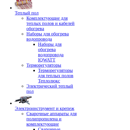
Теплый пол
Комплектующие для
теплых полов и кабелей
обогрева
Наборы для обогрева
водопровода
Наборы для
обогрева
водопровода
IQWATT
Терморегуляторы
Терморегуляторы
для теплых полов
Теплолюкс
Электрический теплый
пол
Электроинструмент и крепеж
Сварочные аппараты для
полипропилена и
комплектующие
Сварочные