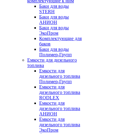
комплектующие к ним
Баки для воды
STERH
Баки для воды
АНИОН
Баки для воды
ЭкоПром
Комплектующие для
баков
Баки для воды
Полимер-Групп
Емкости для дизельного
топлива
Емкости для
дизельного топлива
Полимер-Групп
Емкости для
дизельного топлива
RODLEX
Емкости для
дизельного топлива
АНИОН
Емкости для
дизельного топлива
ЭкоПром