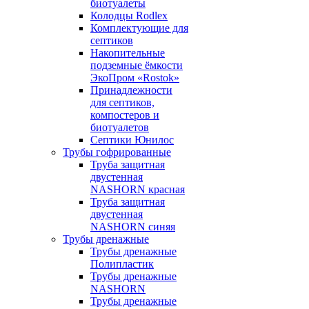
биотуалеты
Колодцы Rodlex
Комплектующие для
септиков
Накопительные
подземные ёмкости
ЭкоПром «Rostok»
Принадлежности
для септиков,
компостеров и
биотуалетов
Септики Юнилос
Трубы гофрированные
Труба защитная
двустенная
NASHORN красная
Труба защитная
двустенная
NASHORN синяя
Трубы дренажные
Трубы дренажные
Полипластик
Трубы дренажные
NASHORN
Трубы дренажные