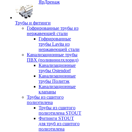
ЯрДренаж
Трубы и фитинги
Гофрированные трубы из
нержавеющей стали
Гофрированные
трубы Lavita из
нержавеющей стали
Канализационные трубы
ПВХ (поливинилхлорид)
Канализационные
трубы Ostendorf
Канализационные
трубы Политэк
Канализационные
клапаны
Трубы из сшитого
полиэтилена
Трубы из сшитого
полиэтилена STOUT
Фитинги STOUT
для труб из сшитого
полиэтилена