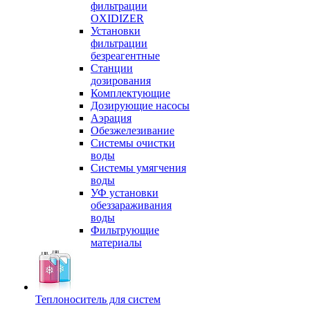
фильтрации
OXIDIZER
Установки
фильтрации
безреагентные
Станции
дозирования
Комплектующие
Дозирующие насосы
Аэрация
Обезжелезивание
Системы очистки
воды
Системы умягчения
воды
УФ установки
обеззараживания
воды
Фильтрующие
материалы
Теплоноситель для систем