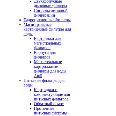
Двухкорпусные
дисковые фильтры
Системы дисковой
фильтрации
Гидроциклонные фильтры
Магистральные
картриджные фильтры для
воды
Картриджи для
магистральных
фильтров
Корпуса для
фильтров
Магистральные
картриджные
фильтры для воды
Atoll
Питьевые фильтры для
воды
Картриджи и
комплектующие для
питьевых фильтров
Обратный осмос
Проточные
питьевые системы