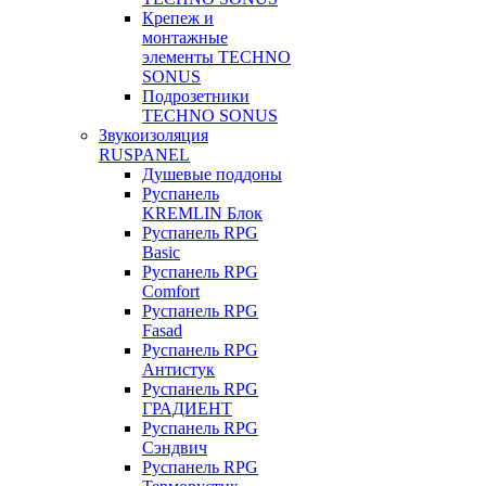
Крепеж и
монтажные
элементы TECHNO
SONUS
Подрозетники
TECHNO SONUS
Звукоизоляция
RUSPANEL
Душевые поддоны
Руспанель
KREMLIN Блок
Руспанель RPG
Basic
Руспанель RPG
Comfort
Руспанель RPG
Fasad
Руспанель RPG
Антистук
Руспанель RPG
ГРАДИЕНТ
Руспанель RPG
Сэндвич
Руспанель RPG