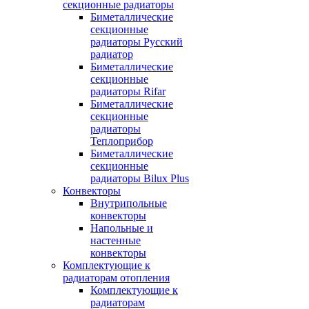
секционные радиаторы
Биметаллические
секционные
радиаторы Русский
радиатор
Биметаллические
секционные
радиаторы Rifar
Биметаллические
секционные
радиаторы
Теплоприбор
Биметаллические
секционные
радиаторы Bilux Plus
Конвекторы
Внутрипольные
конвекторы
Напольные и
настенные
конвекторы
Комплектующие к
радиаторам отопления
Комплектующие к
радиаторам