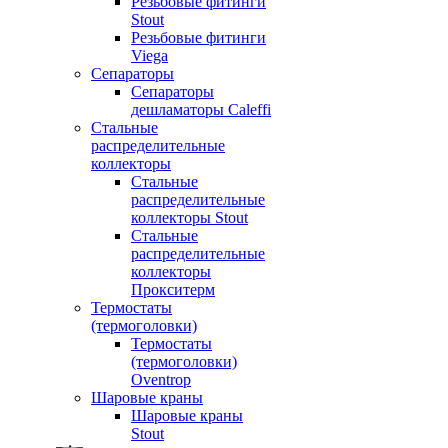
Резьбовые фитинги
Stout
Резьбовые фитинги
Viega
Сепараторы
Сепараторы
дешламаторы Caleffi
Стальные
распределительные
коллекторы
Стальные
распределительные
коллекторы Stout
Стальные
распределительные
коллекторы
Прокситерм
Термостаты
(термоголовки)
Термостаты
(термоголовки)
Oventrop
Шаровые краны
Шаровые краны
Stout