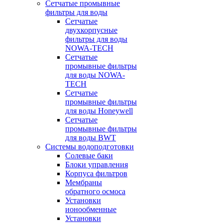
Сетчатые промывные
фильтры для воды
Сетчатые
двухкорпусные
фильтры для воды
NOWA-TECH
Сетчатые
промывные фильтры
для воды NOWA-
TECH
Сетчатые
промывные фильтры
для воды Honeywell
Сетчатые
промывные фильтры
для воды BWT
Системы водоподготовки
Солевые баки
Блоки управления
Корпуса фильтров
Мембраны
обратного осмоса
Установки
ионообменные
Установки