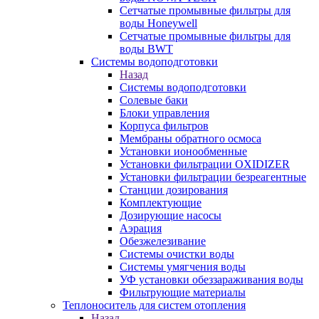
Сетчатые промывные фильтры для
воды Honeywell
Сетчатые промывные фильтры для
воды BWT
Системы водоподготовки
Назад
Системы водоподготовки
Солевые баки
Блоки управления
Корпуса фильтров
Мембраны обратного осмоса
Установки ионообменные
Установки фильтрации OXIDIZER
Установки фильтрации безреагентные
Станции дозирования
Комплектующие
Дозирующие насосы
Аэрация
Обезжелезивание
Системы очистки воды
Системы умягчения воды
УФ установки обеззараживания воды
Фильтрующие материалы
Теплоноситель для систем отопления
Назад