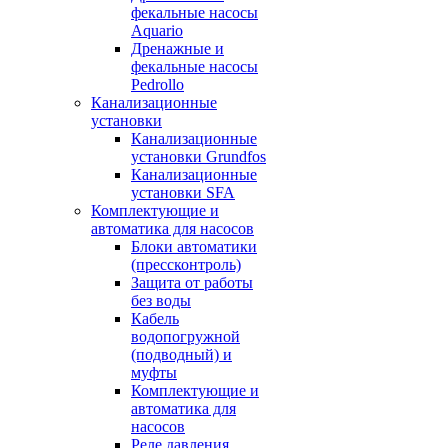
фекальные насосы
Aquario
Дренажные и
фекальные насосы
Pedrollo
Канализационные
установки
Канализационные
установки Grundfos
Канализационные
установки SFA
Комплектующие и
автоматика для насосов
Блоки автоматики
(прессконтроль)
Защита от работы
без воды
Кабель
водопогружной
(подводный) и
муфты
Комплектующие и
автоматика для
насосов
Реле давления