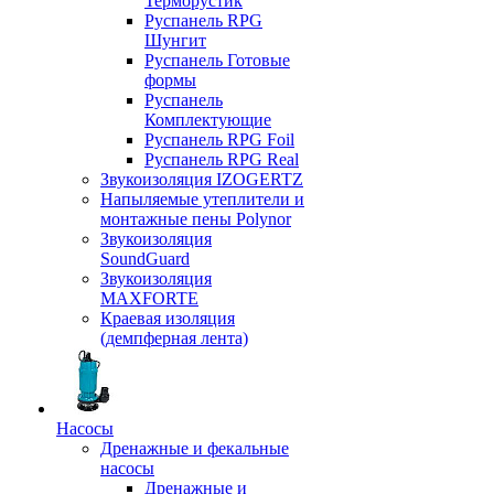
Терморустик
Руспанель RPG
Шунгит
Руспанель Готовые
формы
Руспанель
Комплектующие
Руспанель RPG Foil
Руспанель RPG Real
Звукоизоляция IZOGERTZ
Напыляемые утеплители и
монтажные пены Polynor
Звукоизоляция
SoundGuard
Звукоизоляция
MAXFORTE
Краевая изоляция
(демпферная лента)
Насосы
Дренажные и фекальные
насосы
Дренажные и