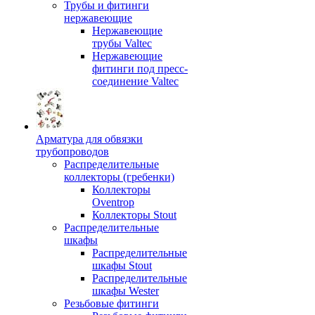
Трубы и фитинги
нержавеющие
Нержавеющие
трубы Valtec
Нержавеющие
фитинги под пресс-
соединение Valtec
Арматура для обвязки
трубопроводов
Распределительные
коллекторы (гребенки)
Коллекторы
Oventrop
Коллекторы Stout
Распределительные
шкафы
Распределительные
шкафы Stout
Распределительные
шкафы Wester
Резьбовые фитинги