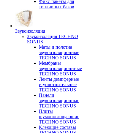
Фикс-пакеты для
топливных баков
Звукоизоляция
Звукоизоляция TECHNO
SONUS
Маты и полотна
звукоизоляционные
TECHNO SONUS
Мембраны
звукоизоляционнные
TECHNO SONUS
Ленты демпферные
и уплотнительные
TECHNO SONUS
Панели
звукоизоляционные
TECHNO SONUS
Плиты
шумопоглощающие
TECHNO SONUS
Клеющие составы
TECHNO SONUS