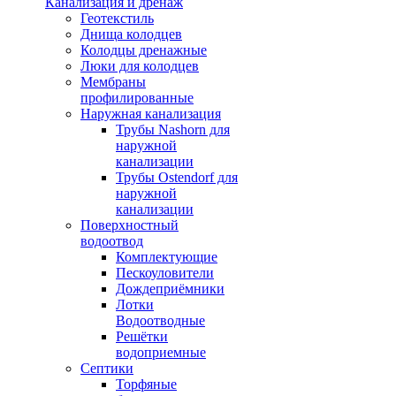
Канализация и дренаж
Геотекстиль
Днища колодцев
Колодцы дренажные
Люки для колодцев
Мембраны
профилированные
Наружная канализация
Трубы Nashorn для
наружной
канализации
Трубы Ostendorf для
наружной
канализации
Поверхностный
водоотвод
Комплектующие
Пескоуловители
Дождеприёмники
Лотки
Водоотводные
Решётки
водоприемные
Септики
Торфяные