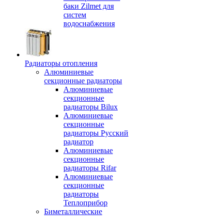
баки Zilmet для
систем
водоснабжения
Радиаторы отопления
Алюминиевые
секционные радиаторы
Алюминиевые
секционные
радиаторы Bilux
Алюминиевые
секционные
радиаторы Русский
радиатор
Алюминиевые
секционные
радиаторы Rifar
Алюминиевые
секционные
радиаторы
Теплоприбор
Биметаллические