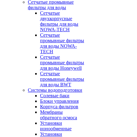
Сетчатые промывные
фильтры для воды
Сетчатые
двухкорпусные
фильтры для воды
NOWA-TECH
Сетчатые
промывные фильтры
для воды NOWA-
TECH
Сетчатые
промывные фильтры
для воды Honeywell
Сетчатые
промывные фильтры
для воды BWT
Системы водоподготовки
Солевые баки
Блоки управления
Корпуса фильтров
Мембраны
обратного осмоса
Установки
ионообменные
Установки