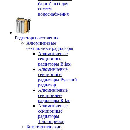
баки Zilmet для
систем
водоснабжения
Радиаторы отопления
Алюминиевые
секционные радиаторы
Алюминиевые
секционные
радиаторы Bilux
Алюминиевые
секционные
радиаторы Русский
радиатор
Алюминиевые
секционные
радиаторы Rifar
Алюминиевые
секционные
радиаторы
Теплоприбор
Биметаллические