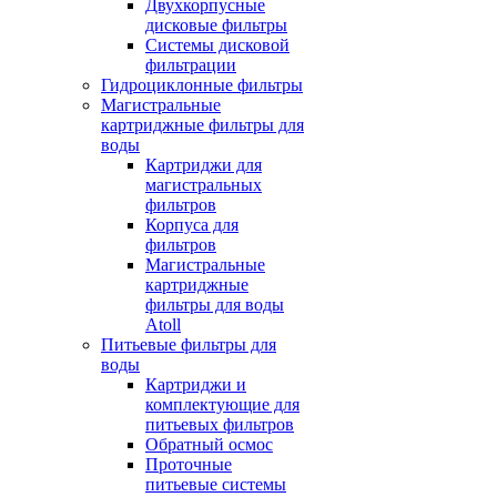
Двухкорпусные
дисковые фильтры
Системы дисковой
фильтрации
Гидроциклонные фильтры
Магистральные
картриджные фильтры для
воды
Картриджи для
магистральных
фильтров
Корпуса для
фильтров
Магистральные
картриджные
фильтры для воды
Atoll
Питьевые фильтры для
воды
Картриджи и
комплектующие для
питьевых фильтров
Обратный осмос
Проточные
питьевые системы