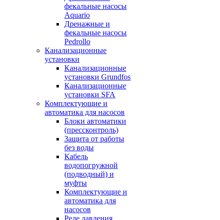
фекальные насосы
Aquario
Дренажные и
фекальные насосы
Pedrollo
Канализационные
установки
Канализационные
установки Grundfos
Канализационные
установки SFA
Комплектующие и
автоматика для насосов
Блоки автоматики
(прессконтроль)
Защита от работы
без воды
Кабель
водопогружной
(подводный) и
муфты
Комплектующие и
автоматика для
насосов
Реле давления