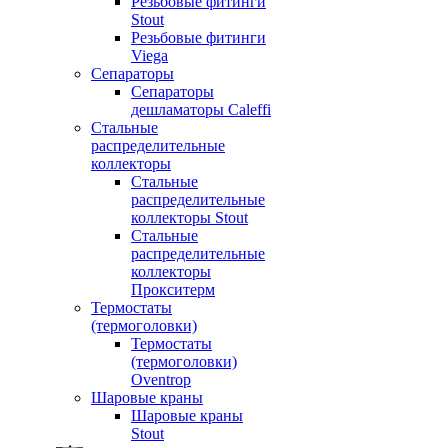
Резьбовые фитинги
Stout
Резьбовые фитинги
Viega
Сепараторы
Сепараторы
дешламаторы Caleffi
Стальные
распределительные
коллекторы
Стальные
распределительные
коллекторы Stout
Стальные
распределительные
коллекторы
Прокситерм
Термостаты
(термоголовки)
Термостаты
(термоголовки)
Oventrop
Шаровые краны
Шаровые краны
Stout