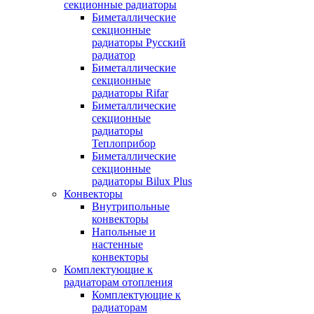
секционные радиаторы
Биметаллические
секционные
радиаторы Русский
радиатор
Биметаллические
секционные
радиаторы Rifar
Биметаллические
секционные
радиаторы
Теплоприбор
Биметаллические
секционные
радиаторы Bilux Plus
Конвекторы
Внутрипольные
конвекторы
Напольные и
настенные
конвекторы
Комплектующие к
радиаторам отопления
Комплектующие к
радиаторам