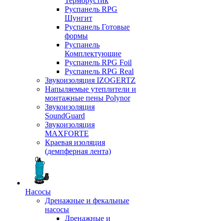
Терморустик
Руспанель RPG
Шунгит
Руспанель Готовые
формы
Руспанель
Комплектующие
Руспанель RPG Foil
Руспанель RPG Real
Звукоизоляция IZOGERTZ
Напыляемые утеплители и
монтажные пены Polynor
Звукоизоляция
SoundGuard
Звукоизоляция
MAXFORTE
Краевая изоляция
(демпферная лента)
Насосы
Дренажные и фекальные
насосы
Дренажные и