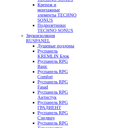
Крепеж и
монтажные
элементы TECHNO
SONUS
Подрозетники
TECHNO SONUS
Звукоизоляция
RUSPANEL
Душевые поддоны
Руспанель
KREMLIN Блок
Руспанель RPG
Basic
Руспанель RPG
Comfort
Руспанель RPG
Fasad
Руспанель RPG
Антистук
Руспанель RPG
ГРАДИЕНТ
Руспанель RPG
Сэндвич
Руспанель RPG