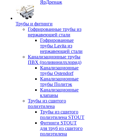
ЯрДренаж
Трубы и фитинги
Гофрированные трубы из
нержавеющей стали
Гофрированные
трубы Lavita из
нержавеющей стали
Канализационные трубы
ПВХ (поливинилхлорид)
Канализационные
трубы Ostendorf
Канализационные
трубы Политэк
Канализационные
клапаны
Трубы из сшитого
полиэтилена
Трубы из сшитого
полиэтилена STOUT
Фитинги STOUT
для труб из сшитого
полиэтилена