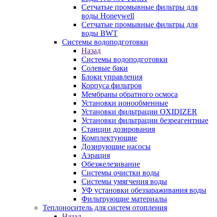
Сетчатые промывные фильтры для
воды Honeywell
Сетчатые промывные фильтры для
воды BWT
Системы водоподготовки
Назад
Системы водоподготовки
Солевые баки
Блоки управления
Корпуса фильтров
Мембраны обратного осмоса
Установки ионообменные
Установки фильтрации OXIDIZER
Установки фильтрации безреагентные
Станции дозирования
Комплектующие
Дозирующие насосы
Аэрация
Обезжелезивание
Системы очистки воды
Системы умягчения воды
УФ установки обеззараживания воды
Фильтрующие материалы
Теплоноситель для систем отопления
Назад