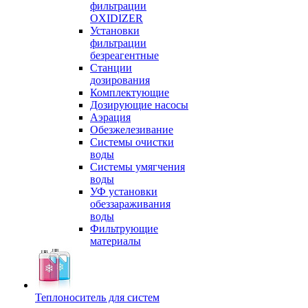
фильтрации
OXIDIZER
Установки
фильтрации
безреагентные
Станции
дозирования
Комплектующие
Дозирующие насосы
Аэрация
Обезжелезивание
Системы очистки
воды
Системы умягчения
воды
УФ установки
обеззараживания
воды
Фильтрующие
материалы
Теплоноситель для систем