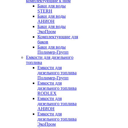
комплектующие к ним
Баки для воды
STERH
Баки для воды
АНИОН
Баки для воды
ЭкоПром
Комплектующие для
баков
Баки для воды
Полимер-Групп
Емкости для дизельного
топлива
Емкости для
дизельного топлива
Полимер-Групп
Емкости для
дизельного топлива
RODLEX
Емкости для
дизельного топлива
АНИОН
Емкости для
дизельного топлива
ЭкоПром