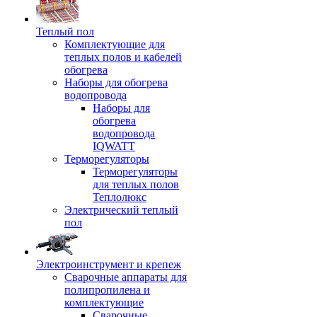
Теплый пол
Комплектующие для
теплых полов и кабелей
обогрева
Наборы для обогрева
водопровода
Наборы для
обогрева
водопровода
IQWATT
Терморегуляторы
Терморегуляторы
для теплых полов
Теплолюкс
Электрический теплый
пол
Электроинструмент и крепеж
Сварочные аппараты для
полипропилена и
комплектующие
Сварочные