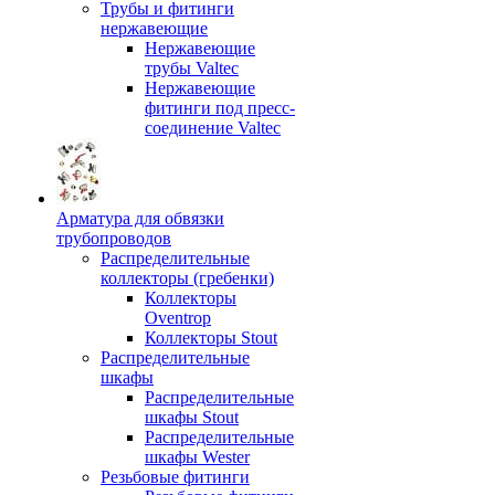
Трубы и фитинги
нержавеющие
Нержавеющие
трубы Valtec
Нержавеющие
фитинги под пресс-
соединение Valtec
Арматура для обвязки
трубопроводов
Распределительные
коллекторы (гребенки)
Коллекторы
Oventrop
Коллекторы Stout
Распределительные
шкафы
Распределительные
шкафы Stout
Распределительные
шкафы Wester
Резьбовые фитинги