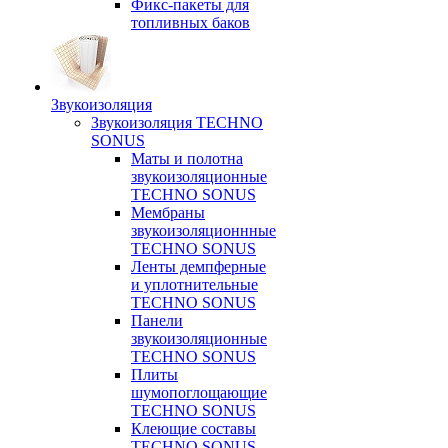
Фикс-пакеты для
топливных баков
Звукоизоляция
Звукоизоляция TECHNO
SONUS
Маты и полотна
звукоизоляционные
TECHNO SONUS
Мембраны
звукоизоляционнные
TECHNO SONUS
Ленты демпферные
и уплотнительные
TECHNO SONUS
Панели
звукоизоляционные
TECHNO SONUS
Плиты
шумопоглощающие
TECHNO SONUS
Клеющие составы
TECHNO SONUS