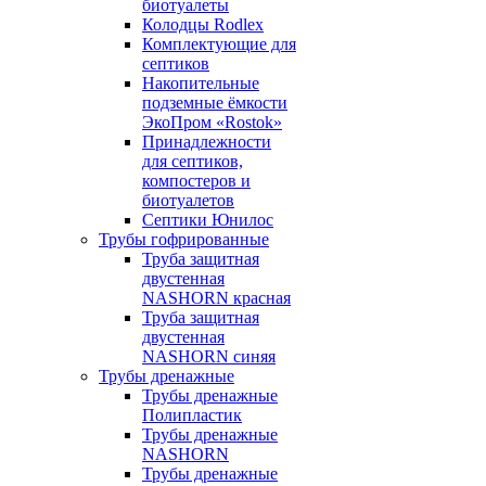
биотуалеты
Колодцы Rodlex
Комплектующие для
септиков
Накопительные
подземные ёмкости
ЭкоПром «Rostok»
Принадлежности
для септиков,
компостеров и
биотуалетов
Септики Юнилос
Трубы гофрированные
Труба защитная
двустенная
NASHORN красная
Труба защитная
двустенная
NASHORN синяя
Трубы дренажные
Трубы дренажные
Полипластик
Трубы дренажные
NASHORN
Трубы дренажные