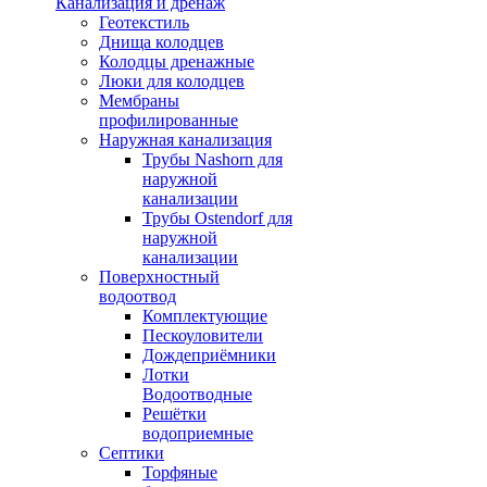
Канализация и дренаж
Геотекстиль
Днища колодцев
Колодцы дренажные
Люки для колодцев
Мембраны
профилированные
Наружная канализация
Трубы Nashorn для
наружной
канализации
Трубы Ostendorf для
наружной
канализации
Поверхностный
водоотвод
Комплектующие
Пескоуловители
Дождеприёмники
Лотки
Водоотводные
Решётки
водоприемные
Септики
Торфяные