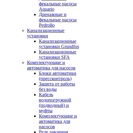
фекальные насосы
Aquario
Дренажные и
фекальные насосы
Pedrollo
Канализационные
установки
Канализационные
установки Grundfos
Канализационные
установки SFA
Комплектующие и
автоматика для насосов
Блоки автоматики
(прессконтроль)
Защита от работы
без воды
Кабель
водопогружной
(подводный) и
муфты
Комплектующие и
автоматика для
насосов
Реле давления