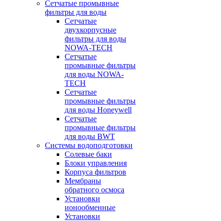
Сетчатые промывные
фильтры для воды
Сетчатые
двухкорпусные
фильтры для воды
NOWA-TECH
Сетчатые
промывные фильтры
для воды NOWA-
TECH
Сетчатые
промывные фильтры
для воды Honeywell
Сетчатые
промывные фильтры
для воды BWT
Системы водоподготовки
Солевые баки
Блоки управления
Корпуса фильтров
Мембраны
обратного осмоса
Установки
ионообменные
Установки