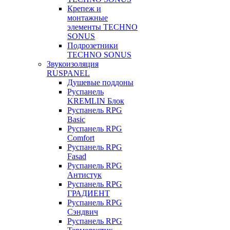
Крепеж и
монтажные
элементы TECHNO
SONUS
Подрозетники
TECHNO SONUS
Звукоизоляция
RUSPANEL
Душевые поддоны
Руспанель
KREMLIN Блок
Руспанель RPG
Basic
Руспанель RPG
Comfort
Руспанель RPG
Fasad
Руспанель RPG
Антистук
Руспанель RPG
ГРАДИЕНТ
Руспанель RPG
Сэндвич
Руспанель RPG