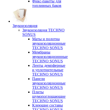
Фикс-пакеты для
топливных баков
Звукоизоляция
Звукоизоляция TECHNO
SONUS
Маты и полотна
звукоизоляционные
TECHNO SONUS
Мембраны
звукоизоляционнные
TECHNO SONUS
Ленты демпферные
и уплотнительные
TECHNO SONUS
Панели
звукоизоляционные
TECHNO SONUS
Плиты
шумопоглощающие
TECHNO SONUS
Клеющие составы
TECHNO SONUS