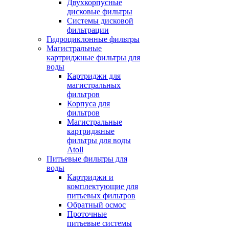
Двухкорпусные
дисковые фильтры
Системы дисковой
фильтрации
Гидроциклонные фильтры
Магистральные
картриджные фильтры для
воды
Картриджи для
магистральных
фильтров
Корпуса для
фильтров
Магистральные
картриджные
фильтры для воды
Atoll
Питьевые фильтры для
воды
Картриджи и
комплектующие для
питьевых фильтров
Обратный осмос
Проточные
питьевые системы