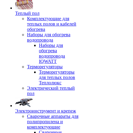
Теплый пол
Комплектующие для
теплых полов и кабелей
обогрева
Наборы для обогрева
водопровода
Наборы для
обогрева
водопровода
IQWATT
Терморегуляторы
Терморегуляторы
для теплых полов
Теплолюкс
Электрический теплый
пол
Электроинструмент и крепеж
Сварочные аппараты для
полипропилена и
комплектующие
Сварочные