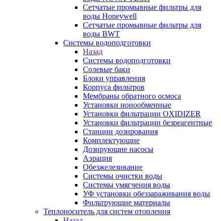
Сетчатые промывные фильтры для
воды Honeywell
Сетчатые промывные фильтры для
воды BWT
Системы водоподготовки
Назад
Системы водоподготовки
Солевые баки
Блоки управления
Корпуса фильтров
Мембраны обратного осмоса
Установки ионообменные
Установки фильтрации OXIDIZER
Установки фильтрации безреагентные
Станции дозирования
Комплектующие
Дозирующие насосы
Аэрация
Обезжелезивание
Системы очистки воды
Системы умягчения воды
УФ установки обеззараживания воды
Фильтрующие материалы
Теплоноситель для систем отопления
Назад