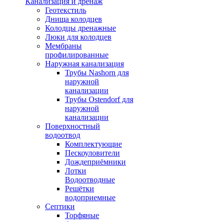
Канализация и дренаж
Геотекстиль
Днища колодцев
Колодцы дренажные
Люки для колодцев
Мембраны
профилированные
Наружная канализация
Трубы Nashorn для
наружной
канализации
Трубы Ostendorf для
наружной
канализации
Поверхностный
водоотвод
Комплектующие
Пескоуловители
Дождеприёмники
Лотки
Водоотводные
Решётки
водоприемные
Септики
Торфяные