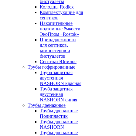
биотуалеты
Колодцы Rodlex
Комплектующие для
септиков
Накопительные
подземные ёмкости
ЭкоПром «Rostok»
Принадлежности
для септиков,
компостеров и
биотуалетов
Септики Юнилос
Трубы гофрированные
Труба защитная
двустенная
NASHORN красная
Труба защитная
двустенная
NASHORN синяя
Трубы дренажные
Трубы дренажные
Полипластик
Трубы дренажные
NASHORN
Трубы дренажные