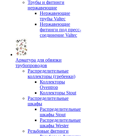
Трубы и фитинги
нержавеющие
Нержавеющие
трубы Valtec
Нержавеющие
фитинги под пресс-
соединение Valtec
Арматура для обвязки
трубопроводов
Распределительные
коллекторы (гребенки)
Коллекторы
Oventrop
Коллекторы Stout
Распределительные
шкафы
Распределительные
шкафы Stout
Распределительные
шкафы Wester
Резьбовые фитинги