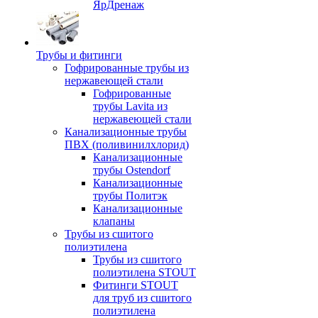
ЯрДренаж
Трубы и фитинги
Гофрированные трубы из
нержавеющей стали
Гофрированные
трубы Lavita из
нержавеющей стали
Канализационные трубы
ПВХ (поливинилхлорид)
Канализационные
трубы Ostendorf
Канализационные
трубы Политэк
Канализационные
клапаны
Трубы из сшитого
полиэтилена
Трубы из сшитого
полиэтилена STOUT
Фитинги STOUT
для труб из сшитого
полиэтилена