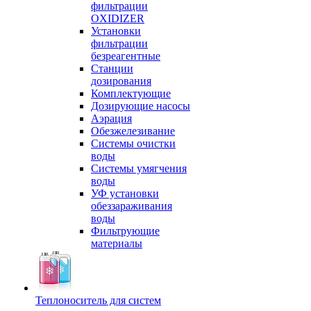
фильтрации
OXIDIZER
Установки
фильтрации
безреагентные
Станции
дозирования
Комплектующие
Дозирующие насосы
Аэрация
Обезжелезивание
Системы очистки
воды
Системы умягчения
воды
УФ установки
обеззараживания
воды
Фильтрующие
материалы
Теплоноситель для систем