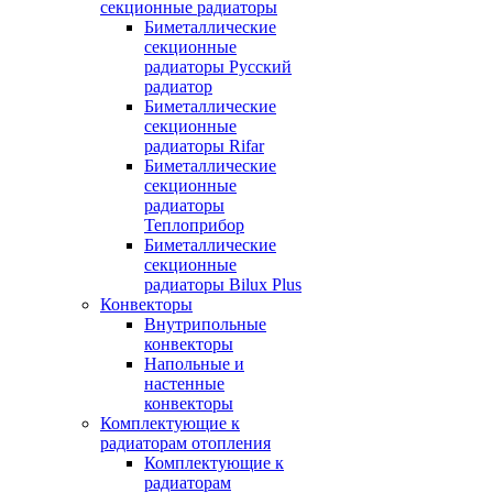
секционные радиаторы
Биметаллические
секционные
радиаторы Русский
радиатор
Биметаллические
секционные
радиаторы Rifar
Биметаллические
секционные
радиаторы
Теплоприбор
Биметаллические
секционные
радиаторы Bilux Plus
Конвекторы
Внутрипольные
конвекторы
Напольные и
настенные
конвекторы
Комплектующие к
радиаторам отопления
Комплектующие к
радиаторам