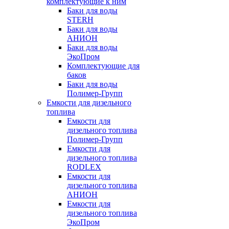
комплектующие к ним
Баки для воды
STERH
Баки для воды
АНИОН
Баки для воды
ЭкоПром
Комплектующие для
баков
Баки для воды
Полимер-Групп
Емкости для дизельного
топлива
Емкости для
дизельного топлива
Полимер-Групп
Емкости для
дизельного топлива
RODLEX
Емкости для
дизельного топлива
АНИОН
Емкости для
дизельного топлива
ЭкоПром