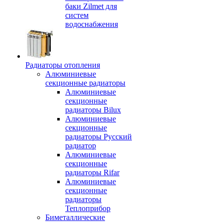
баки Zilmet для
систем
водоснабжения
Радиаторы отопления
Алюминиевые
секционные радиаторы
Алюминиевые
секционные
радиаторы Bilux
Алюминиевые
секционные
радиаторы Русский
радиатор
Алюминиевые
секционные
радиаторы Rifar
Алюминиевые
секционные
радиаторы
Теплоприбор
Биметаллические