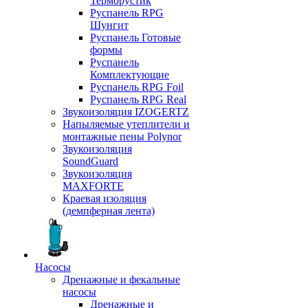
Терморустик
Руспанель RPG
Шунгит
Руспанель Готовые
формы
Руспанель
Комплектующие
Руспанель RPG Foil
Руспанель RPG Real
Звукоизоляция IZOGERTZ
Напыляемые утеплители и
монтажные пены Polynor
Звукоизоляция
SoundGuard
Звукоизоляция
MAXFORTE
Краевая изоляция
(демпферная лента)
Насосы
Дренажные и фекальные
насосы
Дренажные и