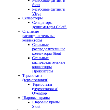
Резьбовые фитинги
Stout
Резьбовые фитинги
Viega
Сепараторы
Сепараторы
дешламаторы Caleffi
Стальные
распределительные
коллекторы
Стальные
распределительные
коллекторы Stout
Стальные
распределительные
коллекторы
Прокситерм
Термостаты
(термоголовки)
Термостаты
(термоголовки)
Oventrop
Шаровые краны
Шаровые краны
Stout