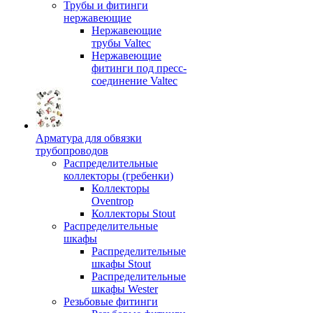
Трубы и фитинги
нержавеющие
Нержавеющие
трубы Valtec
Нержавеющие
фитинги под пресс-
соединение Valtec
Арматура для обвязки
трубопроводов
Распределительные
коллекторы (гребенки)
Коллекторы
Oventrop
Коллекторы Stout
Распределительные
шкафы
Распределительные
шкафы Stout
Распределительные
шкафы Wester
Резьбовые фитинги