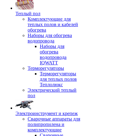
Теплый пол
Комплектующие для
теплых полов и кабелей
обогрева
Наборы для обогрева
водопровода
Наборы для
обогрева
водопровода
IQWATT
Терморегуляторы
Терморегуляторы
для теплых полов
Теплолюкс
Электрический теплый
пол
Электроинструмент и крепеж
Сварочные аппараты для
полипропилена и
комплектующие
Сварочные