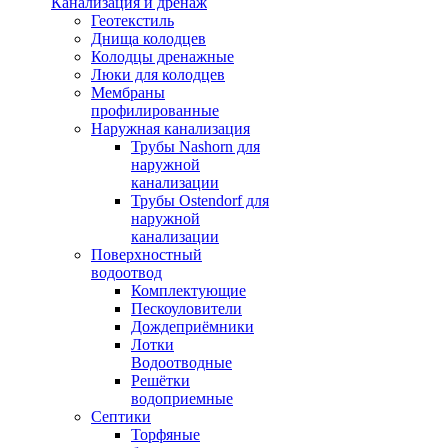
Канализация и дренаж
Геотекстиль
Днища колодцев
Колодцы дренажные
Люки для колодцев
Мембраны
профилированные
Наружная канализация
Трубы Nashorn для
наружной
канализации
Трубы Ostendorf для
наружной
канализации
Поверхностный
водоотвод
Комплектующие
Пескоуловители
Дождеприёмники
Лотки
Водоотводные
Решётки
водоприемные
Септики
Торфяные