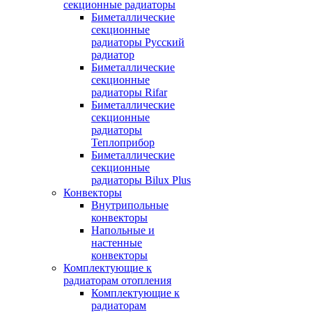
секционные радиаторы
Биметаллические
секционные
радиаторы Русский
радиатор
Биметаллические
секционные
радиаторы Rifar
Биметаллические
секционные
радиаторы
Теплоприбор
Биметаллические
секционные
радиаторы Bilux Plus
Конвекторы
Внутрипольные
конвекторы
Напольные и
настенные
конвекторы
Комплектующие к
радиаторам отопления
Комплектующие к
радиаторам