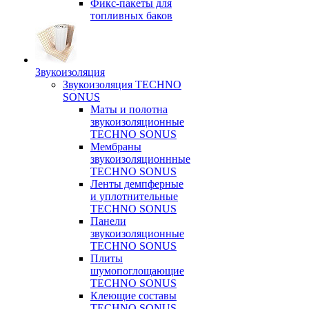
Фикс-пакеты для
топливных баков
Звукоизоляция
Звукоизоляция TECHNO
SONUS
Маты и полотна
звукоизоляционные
TECHNO SONUS
Мембраны
звукоизоляционнные
TECHNO SONUS
Ленты демпферные
и уплотнительные
TECHNO SONUS
Панели
звукоизоляционные
TECHNO SONUS
Плиты
шумопоглощающие
TECHNO SONUS
Клеющие составы
TECHNO SONUS