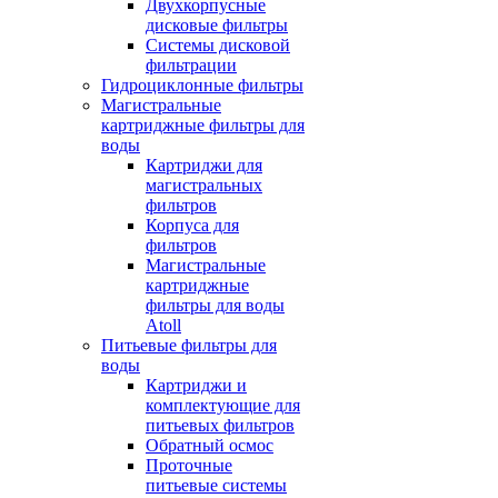
Двухкорпусные
дисковые фильтры
Системы дисковой
фильтрации
Гидроциклонные фильтры
Магистральные
картриджные фильтры для
воды
Картриджи для
магистральных
фильтров
Корпуса для
фильтров
Магистральные
картриджные
фильтры для воды
Atoll
Питьевые фильтры для
воды
Картриджи и
комплектующие для
питьевых фильтров
Обратный осмос
Проточные
питьевые системы