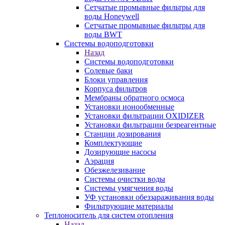
Сетчатые промывные фильтры для
воды Honeywell
Сетчатые промывные фильтры для
воды BWT
Системы водоподготовки
Назад
Системы водоподготовки
Солевые баки
Блоки управления
Корпуса фильтров
Мембраны обратного осмоса
Установки ионообменные
Установки фильтрации OXIDIZER
Установки фильтрации безреагентные
Станции дозирования
Комплектующие
Дозирующие насосы
Аэрация
Обезжелезивание
Системы очистки воды
Системы умягчения воды
УФ установки обеззараживания воды
Фильтрующие материалы
Теплоноситель для систем отопления
Назад