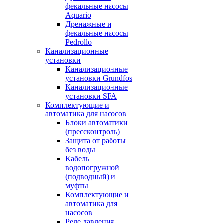
фекальные насосы
Aquario
Дренажные и
фекальные насосы
Pedrollo
Канализационные
установки
Канализационные
установки Grundfos
Канализационные
установки SFA
Комплектующие и
автоматика для насосов
Блоки автоматики
(прессконтроль)
Защита от работы
без воды
Кабель
водопогружной
(подводный) и
муфты
Комплектующие и
автоматика для
насосов
Реле давления