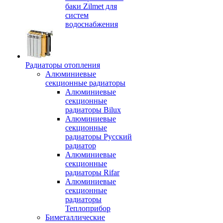
баки Zilmet для
систем
водоснабжения
Радиаторы отопления
Алюминиевые
секционные радиаторы
Алюминиевые
секционные
радиаторы Bilux
Алюминиевые
секционные
радиаторы Русский
радиатор
Алюминиевые
секционные
радиаторы Rifar
Алюминиевые
секционные
радиаторы
Теплоприбор
Биметаллические