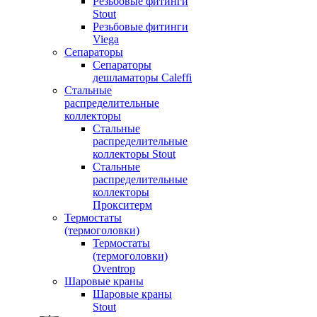
Резьбовые фитинги
Stout
Резьбовые фитинги
Viega
Сепараторы
Сепараторы
дешламаторы Caleffi
Стальные
распределительные
коллекторы
Стальные
распределительные
коллекторы Stout
Стальные
распределительные
коллекторы
Прокситерм
Термостаты
(термоголовки)
Термостаты
(термоголовки)
Oventrop
Шаровые краны
Шаровые краны
Stout