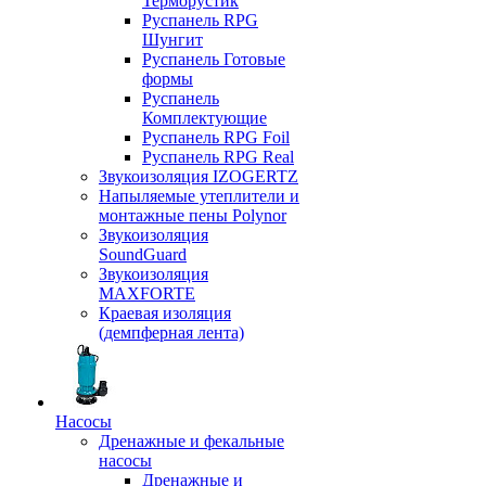
Терморустик
Руспанель RPG
Шунгит
Руспанель Готовые
формы
Руспанель
Комплектующие
Руспанель RPG Foil
Руспанель RPG Real
Звукоизоляция IZOGERTZ
Напыляемые утеплители и
монтажные пены Polynor
Звукоизоляция
SoundGuard
Звукоизоляция
MAXFORTE
Краевая изоляция
(демпферная лента)
Насосы
Дренажные и фекальные
насосы
Дренажные и