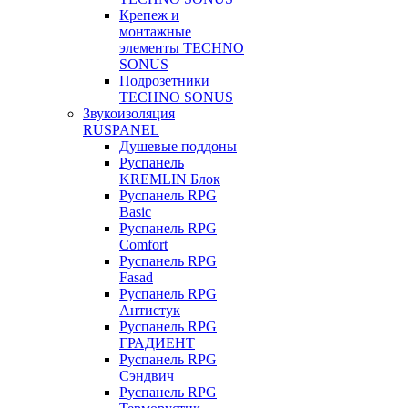
Крепеж и
монтажные
элементы TECHNO
SONUS
Подрозетники
TECHNO SONUS
Звукоизоляция
RUSPANEL
Душевые поддоны
Руспанель
KREMLIN Блок
Руспанель RPG
Basic
Руспанель RPG
Comfort
Руспанель RPG
Fasad
Руспанель RPG
Антистук
Руспанель RPG
ГРАДИЕНТ
Руспанель RPG
Сэндвич
Руспанель RPG