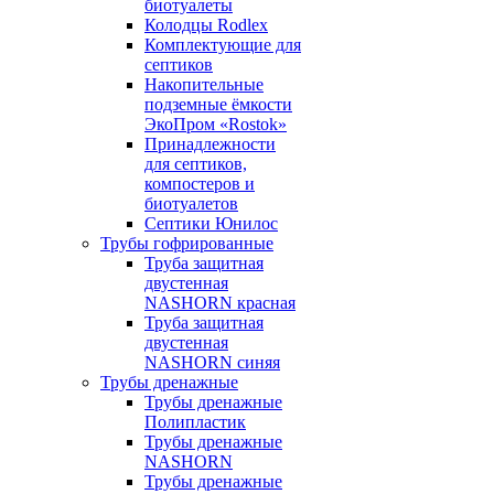
биотуалеты
Колодцы Rodlex
Комплектующие для
септиков
Накопительные
подземные ёмкости
ЭкоПром «Rostok»
Принадлежности
для септиков,
компостеров и
биотуалетов
Септики Юнилос
Трубы гофрированные
Труба защитная
двустенная
NASHORN красная
Труба защитная
двустенная
NASHORN синяя
Трубы дренажные
Трубы дренажные
Полипластик
Трубы дренажные
NASHORN
Трубы дренажные