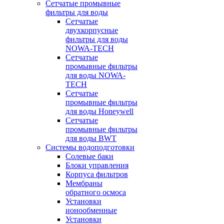
Сетчатые промывные
фильтры для воды
Сетчатые
двухкорпусные
фильтры для воды
NOWA-TECH
Сетчатые
промывные фильтры
для воды NOWA-
TECH
Сетчатые
промывные фильтры
для воды Honeywell
Сетчатые
промывные фильтры
для воды BWT
Системы водоподготовки
Солевые баки
Блоки управления
Корпуса фильтров
Мембраны
обратного осмоса
Установки
ионообменные
Установки