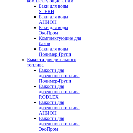
комплектующие к ним
Баки для воды
STERH
Баки для воды
АНИОН
Баки для воды
ЭкоПром
Комплектующие для
баков
Баки для воды
Полимер-Групп
Емкости для дизельного
топлива
Емкости для
дизельного топлива
Полимер-Групп
Емкости для
дизельного топлива
RODLEX
Емкости для
дизельного топлива
АНИОН
Емкости для
дизельного топлива
ЭкоПром