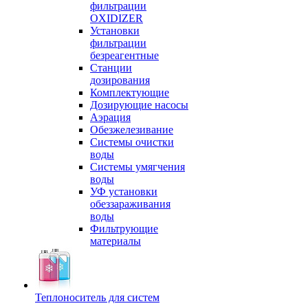
фильтрации
OXIDIZER
Установки
фильтрации
безреагентные
Станции
дозирования
Комплектующие
Дозирующие насосы
Аэрация
Обезжелезивание
Системы очистки
воды
Системы умягчения
воды
УФ установки
обеззараживания
воды
Фильтрующие
материалы
Теплоноситель для систем