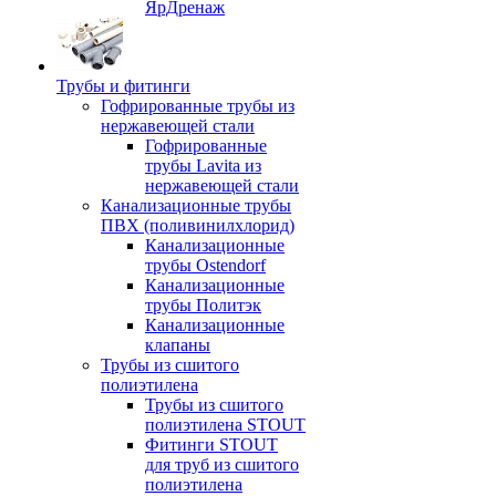
ЯрДренаж
Трубы и фитинги
Гофрированные трубы из
нержавеющей стали
Гофрированные
трубы Lavita из
нержавеющей стали
Канализационные трубы
ПВХ (поливинилхлорид)
Канализационные
трубы Ostendorf
Канализационные
трубы Политэк
Канализационные
клапаны
Трубы из сшитого
полиэтилена
Трубы из сшитого
полиэтилена STOUT
Фитинги STOUT
для труб из сшитого
полиэтилена