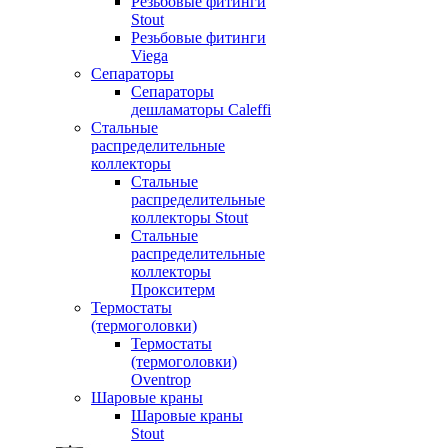
Резьбовые фитинги
Stout
Резьбовые фитинги
Viega
Сепараторы
Сепараторы
дешламаторы Caleffi
Стальные
распределительные
коллекторы
Стальные
распределительные
коллекторы Stout
Стальные
распределительные
коллекторы
Прокситерм
Термостаты
(термоголовки)
Термостаты
(термоголовки)
Oventrop
Шаровые краны
Шаровые краны
Stout