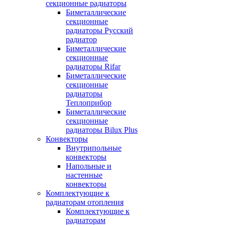
секционные радиаторы
Биметаллические
секционные
радиаторы Русский
радиатор
Биметаллические
секционные
радиаторы Rifar
Биметаллические
секционные
радиаторы
Теплоприбор
Биметаллические
секционные
радиаторы Bilux Plus
Конвекторы
Внутрипольные
конвекторы
Напольные и
настенные
конвекторы
Комплектующие к
радиаторам отопления
Комплектующие к
радиаторам