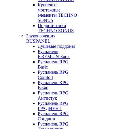
Крепеж и
монтажные
элементы TECHNO
SONUS
Подрозетники
TECHNO SONUS
Звукоизоляция
RUSPANEL
Душевые поддоны
Руспанель
KREMLIN Блок
Руспанель RPG
Basic
Руспанель RPG
Comfort
Руспанель RPG
Fasad
Руспанель RPG
Антистук
Руспанель RPG
ГРАДИЕНТ
Руспанель RPG
Сэндвич
Руспанель RPG