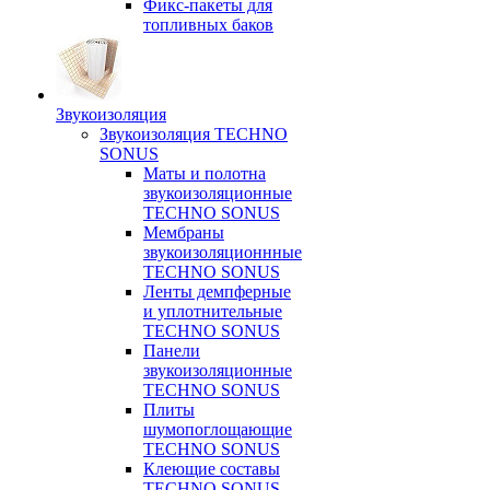
Фикс-пакеты для
топливных баков
Звукоизоляция
Звукоизоляция TECHNO
SONUS
Маты и полотна
звукоизоляционные
TECHNO SONUS
Мембраны
звукоизоляционнные
TECHNO SONUS
Ленты демпферные
и уплотнительные
TECHNO SONUS
Панели
звукоизоляционные
TECHNO SONUS
Плиты
шумопоглощающие
TECHNO SONUS
Клеющие составы
TECHNO SONUS