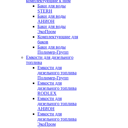
комплектующие к ним
Баки для воды
STERH
Баки для воды
АНИОН
Баки для воды
ЭкоПром
Комплектующие для
баков
Баки для воды
Полимер-Групп
Емкости для дизельного
топлива
Емкости для
дизельного топлива
Полимер-Групп
Емкости для
дизельного топлива
RODLEX
Емкости для
дизельного топлива
АНИОН
Емкости для
дизельного топлива
ЭкоПром