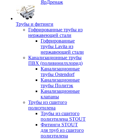
ЯрДренаж
Трубы и фитинги
Гофрированные трубы из
нержавеющей стали
Гофрированные
трубы Lavita из
нержавеющей стали
Канализационные трубы
ПВХ (поливинилхлорид)
Канализационные
трубы Ostendorf
Канализационные
трубы Политэк
Канализационные
клапаны
Трубы из сшитого
полиэтилена
Трубы из сшитого
полиэтилена STOUT
Фитинги STOUT
для труб из сшитого
полиэтилена