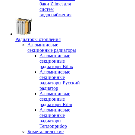
баки Zilmet для
систем
водоснабжения
Радиаторы отопления
Алюминиевые
секционные радиаторы
Алюминиевые
секционные
радиаторы Bilux
Алюминиевые
секционные
радиаторы Русский
радиатор
Алюминиевые
секционные
радиаторы Rifar
Алюминиевые
секционные
радиаторы
Теплоприбор
Биметаллические