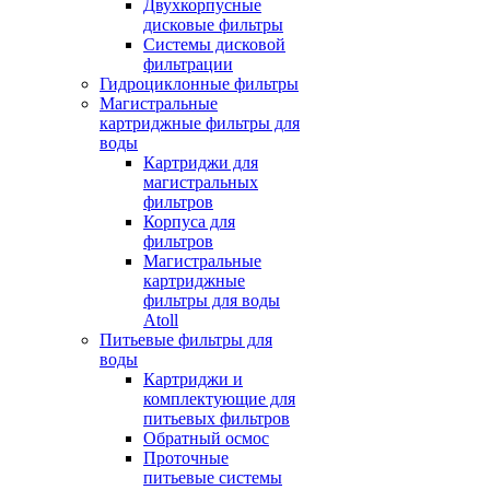
Двухкорпусные
дисковые фильтры
Системы дисковой
фильтрации
Гидроциклонные фильтры
Магистральные
картриджные фильтры для
воды
Картриджи для
магистральных
фильтров
Корпуса для
фильтров
Магистральные
картриджные
фильтры для воды
Atoll
Питьевые фильтры для
воды
Картриджи и
комплектующие для
питьевых фильтров
Обратный осмос
Проточные
питьевые системы