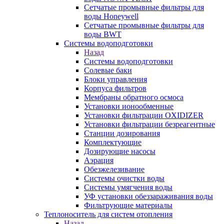
Сетчатые промывные фильтры для
воды Honeywell
Сетчатые промывные фильтры для
воды BWT
Системы водоподготовки
Назад
Системы водоподготовки
Солевые баки
Блоки управления
Корпуса фильтров
Мембраны обратного осмоса
Установки ионообменные
Установки фильтрации OXIDIZER
Установки фильтрации безреагентные
Станции дозирования
Комплектующие
Дозирующие насосы
Аэрация
Обезжелезивание
Системы очистки воды
Системы умягчения воды
УФ установки обеззараживания воды
Фильтрующие материалы
Теплоноситель для систем отопления
Назад