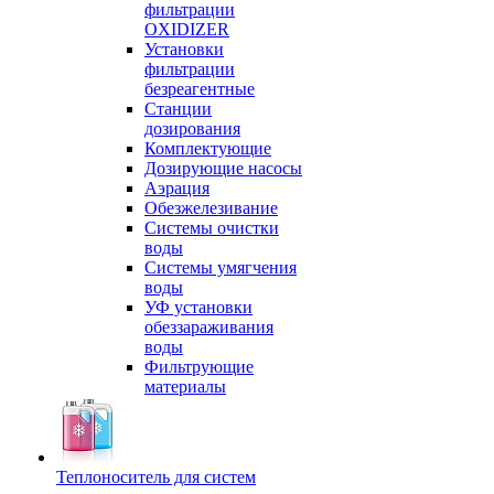
фильтрации
OXIDIZER
Установки
фильтрации
безреагентные
Станции
дозирования
Комплектующие
Дозирующие насосы
Аэрация
Обезжелезивание
Системы очистки
воды
Системы умягчения
воды
УФ установки
обеззараживания
воды
Фильтрующие
материалы
Теплоноситель для систем