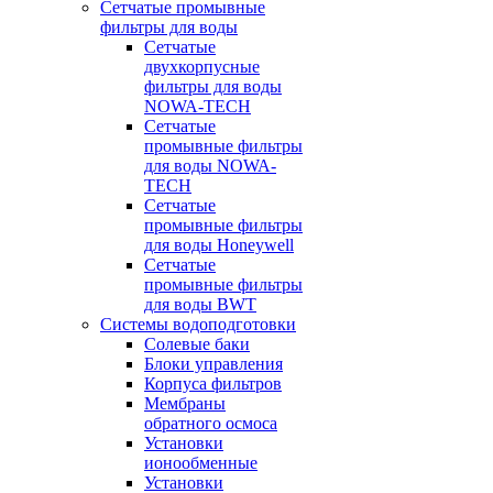
Сетчатые промывные
фильтры для воды
Сетчатые
двухкорпусные
фильтры для воды
NOWA-TECH
Сетчатые
промывные фильтры
для воды NOWA-
TECH
Сетчатые
промывные фильтры
для воды Honeywell
Сетчатые
промывные фильтры
для воды BWT
Системы водоподготовки
Солевые баки
Блоки управления
Корпуса фильтров
Мембраны
обратного осмоса
Установки
ионообменные
Установки