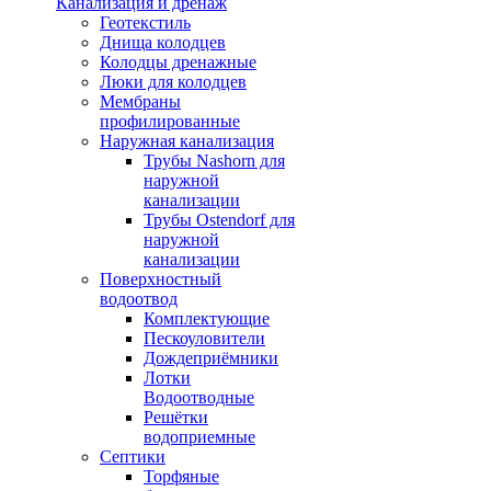
Канализация и дренаж
Геотекстиль
Днища колодцев
Колодцы дренажные
Люки для колодцев
Мембраны
профилированные
Наружная канализация
Трубы Nashorn для
наружной
канализации
Трубы Ostendorf для
наружной
канализации
Поверхностный
водоотвод
Комплектующие
Пескоуловители
Дождеприёмники
Лотки
Водоотводные
Решётки
водоприемные
Септики
Торфяные