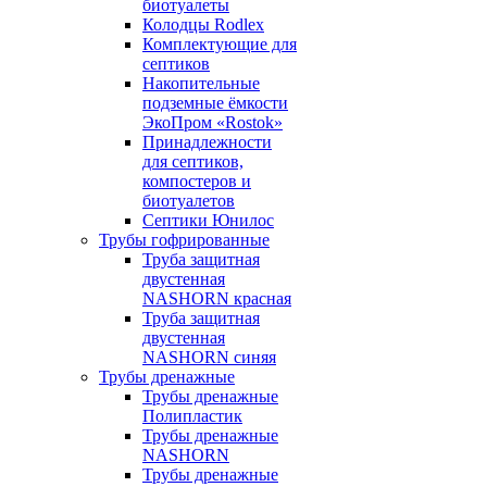
биотуалеты
Колодцы Rodlex
Комплектующие для
септиков
Накопительные
подземные ёмкости
ЭкоПром «Rostok»
Принадлежности
для септиков,
компостеров и
биотуалетов
Септики Юнилос
Трубы гофрированные
Труба защитная
двустенная
NASHORN красная
Труба защитная
двустенная
NASHORN синяя
Трубы дренажные
Трубы дренажные
Полипластик
Трубы дренажные
NASHORN
Трубы дренажные