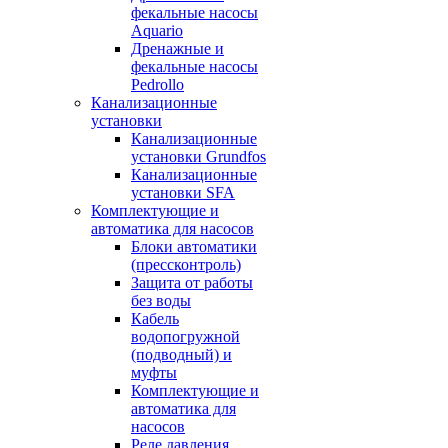
фекальные насосы
Aquario
Дренажные и
фекальные насосы
Pedrollo
Канализационные
установки
Канализационные
установки Grundfos
Канализационные
установки SFA
Комплектующие и
автоматика для насосов
Блоки автоматики
(прессконтроль)
Защита от работы
без воды
Кабель
водопогружной
(подводный) и
муфты
Комплектующие и
автоматика для
насосов
Реле давления