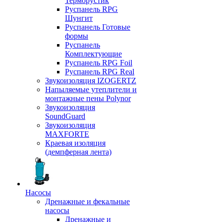
Терморустик
Руспанель RPG
Шунгит
Руспанель Готовые
формы
Руспанель
Комплектующие
Руспанель RPG Foil
Руспанель RPG Real
Звукоизоляция IZOGERTZ
Напыляемые утеплители и
монтажные пены Polynor
Звукоизоляция
SoundGuard
Звукоизоляция
MAXFORTE
Краевая изоляция
(демпферная лента)
Насосы
Дренажные и фекальные
насосы
Дренажные и