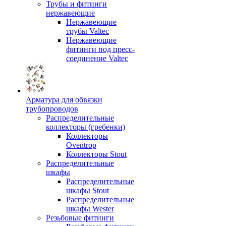
Трубы и фитинги
нержавеющие
Нержавеющие
трубы Valtec
Нержавеющие
фитинги под пресс-
соединение Valtec
Арматура для обвязки
трубопроводов
Распределительные
коллекторы (гребенки)
Коллекторы
Oventrop
Коллекторы Stout
Распределительные
шкафы
Распределительные
шкафы Stout
Распределительные
шкафы Wester
Резьбовые фитинги