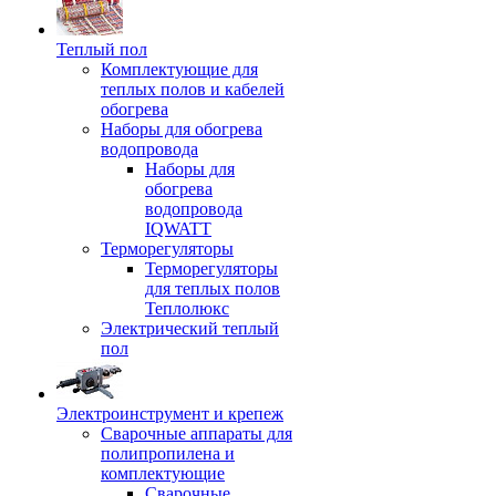
Теплый пол
Комплектующие для
теплых полов и кабелей
обогрева
Наборы для обогрева
водопровода
Наборы для
обогрева
водопровода
IQWATT
Терморегуляторы
Терморегуляторы
для теплых полов
Теплолюкс
Электрический теплый
пол
Электроинструмент и крепеж
Сварочные аппараты для
полипропилена и
комплектующие
Сварочные