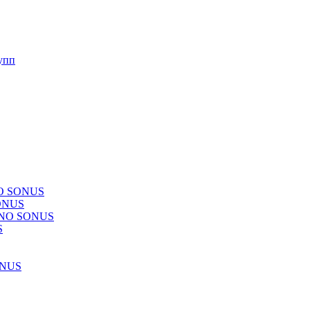
упп
NO SONUS
ONUS
CHNO SONUS
S
ONUS