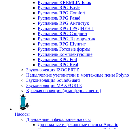
Руспанель KREMLIN Блок
Руспанель RPG Basic
Руспанель RPG Comfort
Руспанель RPG Fasad
Руспанель RPG Антистук
Руспанель RPG ГРАДИЕНТ
Руспанель RPG Сэндвич
Руспанель RPG Терморустик
Руспанель RPG Шунгит
Руспанель Готовые формы
Руспанель Комплектующие
Руспанель RPG Foil
Руспанель RPG Real
Звукоизоляция IZOGERTZ
Напыляемые утеплители и монтажные пены Polyno
Звукоизоляция SoundGuard
Звукоизоляция MAXFORTE
Краевая изоляция (демпферная лента)
Насосы
Дренажные и фекальные насосы
Дренажные и фекальные насосы Aquario