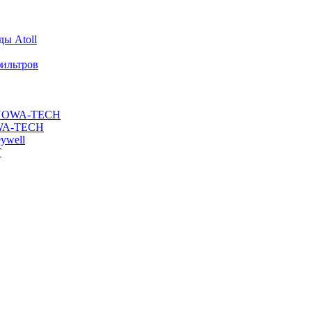
ы Atoll
ильтров
ы NOWA-TECH
OWA-TECH
ywell
T