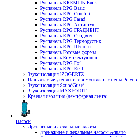
Руспанель KREMLIN Блок
Руспанель RPG Basic
Руспанель RPG Comfort
Руспанель RPG Fasad
Руспанель RPG Антистук
Руспанель RPG ГРАДИЕНТ
Руспанель RPG Сэндвич
Руспанель RPG Терморустик
Руспанель RPG Шунгит
Руспанель Готовые формы
Руспанель Комплектующие
Руспанель RPG Foil
Руспанель RPG Real
Звукоизоляция IZOGERTZ
Напыляемые утеплители и монтажные пены Polyno
Звукоизоляция SoundGuard
Звукоизоляция MAXFORTE
Краевая изоляция (демпферная лента)
Насосы
Дренажные и фекальные насосы
Дренажные и фекальные насосы Aquario