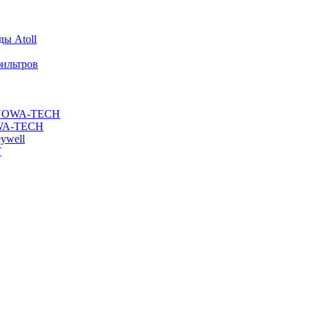
ы Atoll
ильтров
ы NOWA-TECH
OWA-TECH
ywell
T