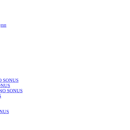
упп
NO SONUS
ONUS
CHNO SONUS
S
ONUS