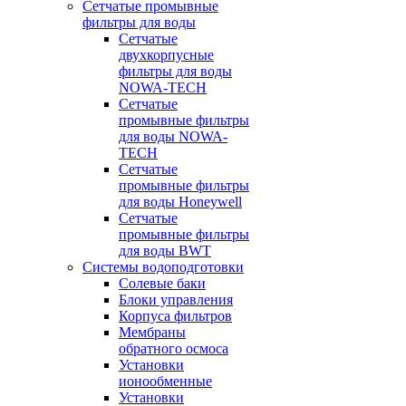
Сетчатые промывные
фильтры для воды
Сетчатые
двухкорпусные
фильтры для воды
NOWA-TECH
Сетчатые
промывные фильтры
для воды NOWA-
TECH
Сетчатые
промывные фильтры
для воды Honeywell
Сетчатые
промывные фильтры
для воды BWT
Системы водоподготовки
Солевые баки
Блоки управления
Корпуса фильтров
Мембраны
обратного осмоса
Установки
ионообменные
Установки