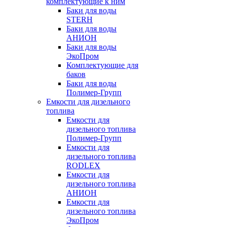
комплектующие к ним
Баки для воды
STERH
Баки для воды
АНИОН
Баки для воды
ЭкоПром
Комплектующие для
баков
Баки для воды
Полимер-Групп
Емкости для дизельного
топлива
Емкости для
дизельного топлива
Полимер-Групп
Емкости для
дизельного топлива
RODLEX
Емкости для
дизельного топлива
АНИОН
Емкости для
дизельного топлива
ЭкоПром