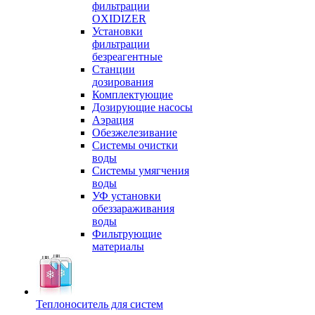
фильтрации
OXIDIZER
Установки
фильтрации
безреагентные
Станции
дозирования
Комплектующие
Дозирующие насосы
Аэрация
Обезжелезивание
Системы очистки
воды
Системы умягчения
воды
УФ установки
обеззараживания
воды
Фильтрующие
материалы
Теплоноситель для систем