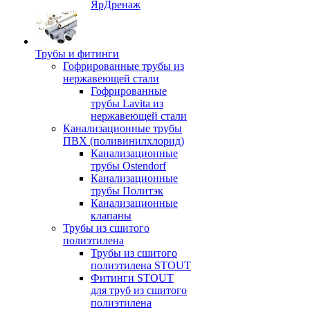
ЯрДренаж
Трубы и фитинги
Гофрированные трубы из
нержавеющей стали
Гофрированные
трубы Lavita из
нержавеющей стали
Канализационные трубы
ПВХ (поливинилхлорид)
Канализационные
трубы Ostendorf
Канализационные
трубы Политэк
Канализационные
клапаны
Трубы из сшитого
полиэтилена
Трубы из сшитого
полиэтилена STOUT
Фитинги STOUT
для труб из сшитого
полиэтилена