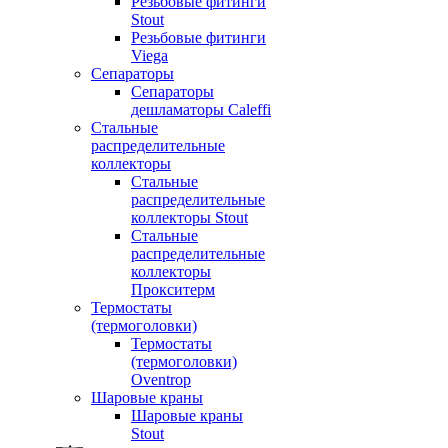
Резьбовые фитинги
Stout
Резьбовые фитинги
Viega
Сепараторы
Сепараторы
дешламаторы Caleffi
Стальные
распределительные
коллекторы
Стальные
распределительные
коллекторы Stout
Стальные
распределительные
коллекторы
Прокситерм
Термостаты
(термоголовки)
Термостаты
(термоголовки)
Oventrop
Шаровые краны
Шаровые краны
Stout