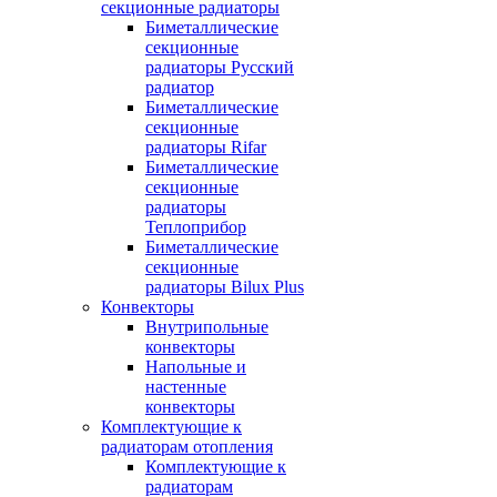
секционные радиаторы
Биметаллические
секционные
радиаторы Русский
радиатор
Биметаллические
секционные
радиаторы Rifar
Биметаллические
секционные
радиаторы
Теплоприбор
Биметаллические
секционные
радиаторы Bilux Plus
Конвекторы
Внутрипольные
конвекторы
Напольные и
настенные
конвекторы
Комплектующие к
радиаторам отопления
Комплектующие к
радиаторам