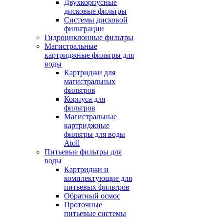
Двухкорпусные
дисковые фильтры
Системы дисковой
фильтрации
Гидроциклонные фильтры
Магистральные
картриджные фильтры для
воды
Картриджи для
магистральных
фильтров
Корпуса для
фильтров
Магистральные
картриджные
фильтры для воды
Atoll
Питьевые фильтры для
воды
Картриджи и
комплектующие для
питьевых фильтров
Обратный осмос
Проточные
питьевые системы