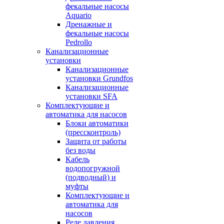
фекальные насосы
Aquario
Дренажные и
фекальные насосы
Pedrollo
Канализационные
установки
Канализационные
установки Grundfos
Канализационные
установки SFA
Комплектующие и
автоматика для насосов
Блоки автоматики
(прессконтроль)
Защита от работы
без воды
Кабель
водопогружной
(подводный) и
муфты
Комплектующие и
автоматика для
насосов
Реле давления