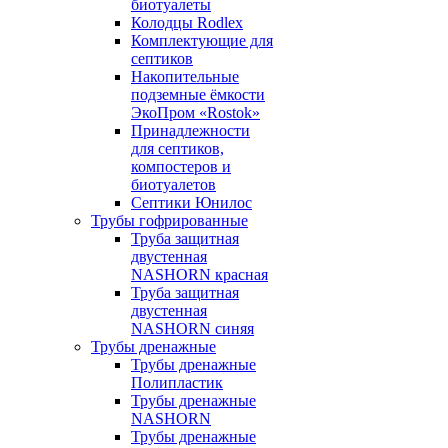
биотуалеты
Колодцы Rodlex
Комплектующие для
септиков
Накопительные
подземные ёмкости
ЭкоПром «Rostok»
Принадлежности
для септиков,
компостеров и
биотуалетов
Септики Юнилос
Трубы гофрированные
Труба защитная
двустенная
NASHORN красная
Труба защитная
двустенная
NASHORN синяя
Трубы дренажные
Трубы дренажные
Полипластик
Трубы дренажные
NASHORN
Трубы дренажные