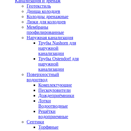
Канализация и дренаж
Геотекстиль
Днища колодцев
Колодцы дренажные
Люки для колодцев
Мембраны
профилированные
Наружная канализация
Трубы Nashorn для
наружной
канализации
Трубы Ostendorf для
наружной
канализации
Поверхностный
водоотвод
Комплектующие
Пескоуловители
Дождеприёмники
Лотки
Водоотводные
Решётки
водоприемные
Септики
Торфяные