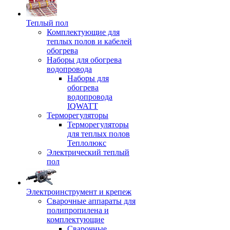
Теплый пол
Комплектующие для
теплых полов и кабелей
обогрева
Наборы для обогрева
водопровода
Наборы для
обогрева
водопровода
IQWATT
Терморегуляторы
Терморегуляторы
для теплых полов
Теплолюкс
Электрический теплый
пол
Электроинструмент и крепеж
Сварочные аппараты для
полипропилена и
комплектующие
Сварочные