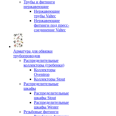
Трубы и фитинги
нержавеющие
Нержавеющие
трубы Valtec
Нержавеющие
фитинги под пресс-
соединение Valtec
Арматура для обвязки
трубопроводов
Распределительные
коллекторы (гребенки)
Коллекторы
Oventrop
Коллекторы Stout
Распределительные
шкафы
Распределительные
шкафы Stout
Распределительные
шкафы Wester
Резьбовые фитинги