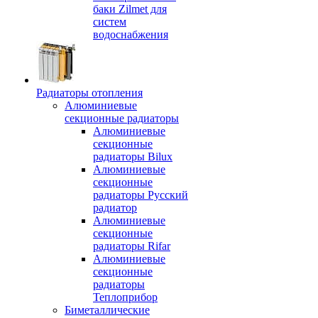
баки Zilmet для
систем
водоснабжения
Радиаторы отопления
Алюминиевые
секционные радиаторы
Алюминиевые
секционные
радиаторы Bilux
Алюминиевые
секционные
радиаторы Русский
радиатор
Алюминиевые
секционные
радиаторы Rifar
Алюминиевые
секционные
радиаторы
Теплоприбор
Биметаллические