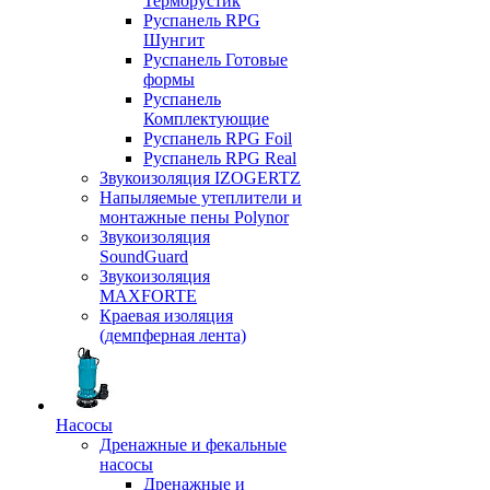
Терморустик
Руспанель RPG
Шунгит
Руспанель Готовые
формы
Руспанель
Комплектующие
Руспанель RPG Foil
Руспанель RPG Real
Звукоизоляция IZOGERTZ
Напыляемые утеплители и
монтажные пены Polynor
Звукоизоляция
SoundGuard
Звукоизоляция
MAXFORTE
Краевая изоляция
(демпферная лента)
Насосы
Дренажные и фекальные
насосы
Дренажные и