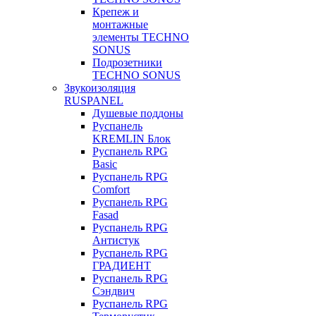
Крепеж и
монтажные
элементы TECHNO
SONUS
Подрозетники
TECHNO SONUS
Звукоизоляция
RUSPANEL
Душевые поддоны
Руспанель
KREMLIN Блок
Руспанель RPG
Basic
Руспанель RPG
Comfort
Руспанель RPG
Fasad
Руспанель RPG
Антистук
Руспанель RPG
ГРАДИЕНТ
Руспанель RPG
Сэндвич
Руспанель RPG