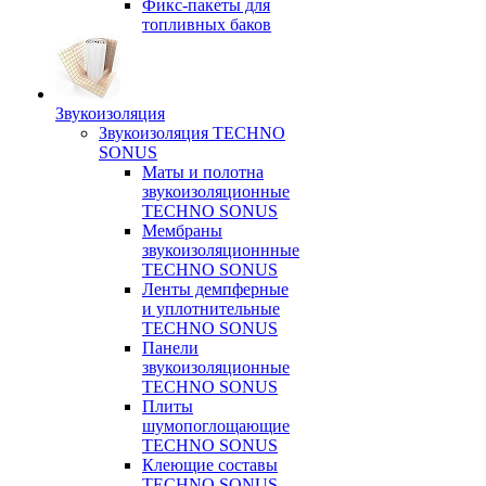
Фикс-пакеты для
топливных баков
Звукоизоляция
Звукоизоляция TECHNO
SONUS
Маты и полотна
звукоизоляционные
TECHNO SONUS
Мембраны
звукоизоляционнные
TECHNO SONUS
Ленты демпферные
и уплотнительные
TECHNO SONUS
Панели
звукоизоляционные
TECHNO SONUS
Плиты
шумопоглощающие
TECHNO SONUS
Клеющие составы
TECHNO SONUS