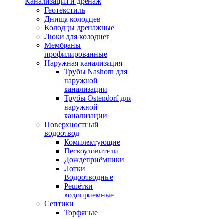
Канализация и дренаж
Геотекстиль
Днища колодцев
Колодцы дренажные
Люки для колодцев
Мембраны
профилированные
Наружная канализация
Трубы Nashorn для
наружной
канализации
Трубы Ostendorf для
наружной
канализации
Поверхностный
водоотвод
Комплектующие
Пескоуловители
Дождеприёмники
Лотки
Водоотводные
Решётки
водоприемные
Септики
Торфяные