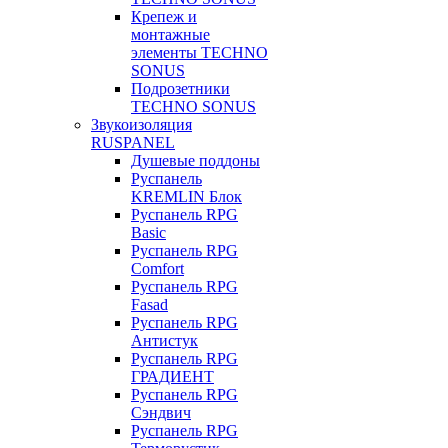
Крепеж и
монтажные
элементы TECHNO
SONUS
Подрозетники
TECHNO SONUS
Звукоизоляция
RUSPANEL
Душевые поддоны
Руспанель
KREMLIN Блок
Руспанель RPG
Basic
Руспанель RPG
Comfort
Руспанель RPG
Fasad
Руспанель RPG
Антистук
Руспанель RPG
ГРАДИЕНТ
Руспанель RPG
Сэндвич
Руспанель RPG