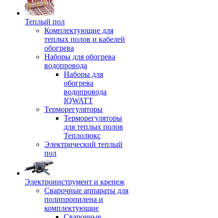
Теплый пол
Комплектующие для
теплых полов и кабелей
обогрева
Наборы для обогрева
водопровода
Наборы для
обогрева
водопровода
IQWATT
Терморегуляторы
Терморегуляторы
для теплых полов
Теплолюкс
Электрический теплый
пол
Электроинструмент и крепеж
Сварочные аппараты для
полипропилена и
комплектующие
Сварочные