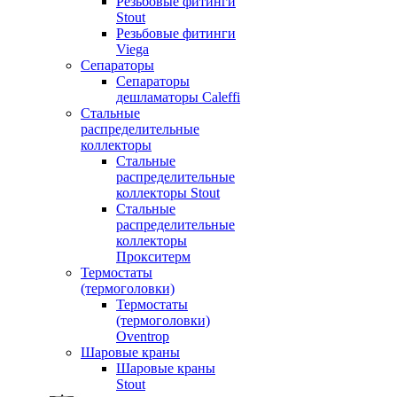
Резьбовые фитинги
Stout
Резьбовые фитинги
Viega
Сепараторы
Сепараторы
дешламаторы Caleffi
Стальные
распределительные
коллекторы
Стальные
распределительные
коллекторы Stout
Стальные
распределительные
коллекторы
Прокситерм
Термостаты
(термоголовки)
Термостаты
(термоголовки)
Oventrop
Шаровые краны
Шаровые краны
Stout