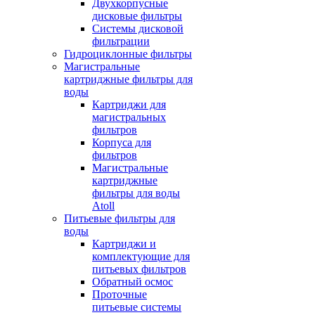
Двухкорпусные
дисковые фильтры
Системы дисковой
фильтрации
Гидроциклонные фильтры
Магистральные
картриджные фильтры для
воды
Картриджи для
магистральных
фильтров
Корпуса для
фильтров
Магистральные
картриджные
фильтры для воды
Atoll
Питьевые фильтры для
воды
Картриджи и
комплектующие для
питьевых фильтров
Обратный осмос
Проточные
питьевые системы