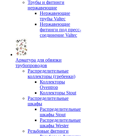
Трубы и фитинги
нержавеющие
Нержавеющие
трубы Valtec
Нержавеющие
фитинги под пресс-
соединение Valtec
Арматура для обвязки
трубопроводов
Распределительные
коллекторы (гребенки)
Коллекторы
Oventrop
Коллекторы Stout
Распределительные
шкафы
Распределительные
шкафы Stout
Распределительные
шкафы Wester
Резьбовые фитинги