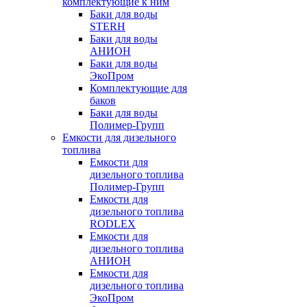
комплектующие к ним
Баки для воды
STERH
Баки для воды
АНИОН
Баки для воды
ЭкоПром
Комплектующие для
баков
Баки для воды
Полимер-Групп
Емкости для дизельного
топлива
Емкости для
дизельного топлива
Полимер-Групп
Емкости для
дизельного топлива
RODLEX
Емкости для
дизельного топлива
АНИОН
Емкости для
дизельного топлива
ЭкоПром