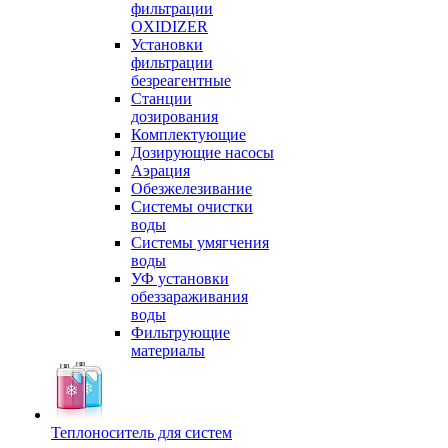
фильтрации
OXIDIZER
Установки
фильтрации
безреагентные
Станции
дозирования
Комплектующие
Дозирующие насосы
Аэрация
Обезжелезивание
Системы очистки
воды
Системы умягчения
воды
УФ установки
обеззараживания
воды
Фильтрующие
материалы
Теплоноситель для систем