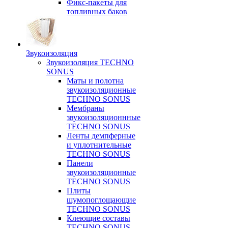
Фикс-пакеты для
топливных баков
Звукоизоляция
Звукоизоляция TECHNO
SONUS
Маты и полотна
звукоизоляционные
TECHNO SONUS
Мембраны
звукоизоляционнные
TECHNO SONUS
Ленты демпферные
и уплотнительные
TECHNO SONUS
Панели
звукоизоляционные
TECHNO SONUS
Плиты
шумопоглощающие
TECHNO SONUS
Клеющие составы
TECHNO SONUS