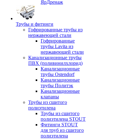
ЯрДренаж
Трубы и фитинги
Гофрированные трубы из
нержавеющей стали
Гофрированные
трубы Lavita из
нержавеющей стали
Канализационные трубы
ПВХ (поливинилхлорид)
Канализационные
трубы Ostendorf
Канализационные
трубы Политэк
Канализационные
клапаны
Трубы из сшитого
полиэтилена
Трубы из сшитого
полиэтилена STOUT
Фитинги STOUT
для труб из сшитого
полиэтилена