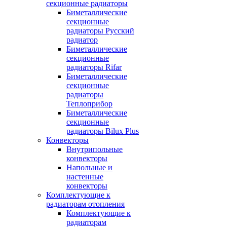
секционные радиаторы
Биметаллические
секционные
радиаторы Русский
радиатор
Биметаллические
секционные
радиаторы Rifar
Биметаллические
секционные
радиаторы
Теплоприбор
Биметаллические
секционные
радиаторы Bilux Plus
Конвекторы
Внутрипольные
конвекторы
Напольные и
настенные
конвекторы
Комплектующие к
радиаторам отопления
Комплектующие к
радиаторам