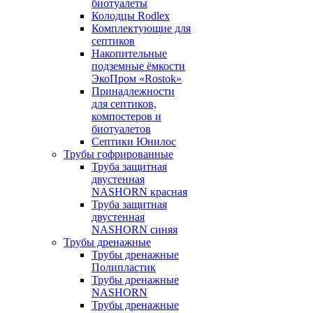
биотуалеты
Колодцы Rodlex
Комплектующие для
септиков
Накопительные
подземные ёмкости
ЭкоПром «Rostok»
Принадлежности
для септиков,
компостеров и
биотуалетов
Септики Юнилос
Трубы гофрированные
Труба защитная
двустенная
NASHORN красная
Труба защитная
двустенная
NASHORN синяя
Трубы дренажные
Трубы дренажные
Полипластик
Трубы дренажные
NASHORN
Трубы дренажные