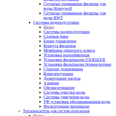
Сетчатые промывные фильтры для
воды Honeywell
Сетчатые промывные фильтры для
воды BWT
Системы водоподготовки
Назад
Системы водоподготовки
Солевые баки
Блоки управления
Корпуса фильтров
Мембраны обратного осмоса
Установки ионообменные
Установки фильтрации OXIDIZER
Установки фильтрации безреагентные
Станции дозирования
Комплектующие
Дозирующие насосы
Аэрация
Обезжелезивание
Системы очистки воды
Системы умягчения воды
УФ установки обеззараживания воды
Фильтрующие материалы
Теплоноситель для систем отопления
Назад