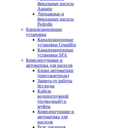
фекальные насосы
Aquario
Дренажные и
фекальные насосы
Pedrollo
Канализационные
установки
Канализационные
установки Grundfos
Канализационные
установки SFA
Комплектующие и
автоматика для насосов
Блоки автоматики
(прессконтроль)
Защита от работы
без воды
Кабель
водопогружной
(подводный) и
муфты
Комплектующие и
автоматика для
насосов
Реле давления