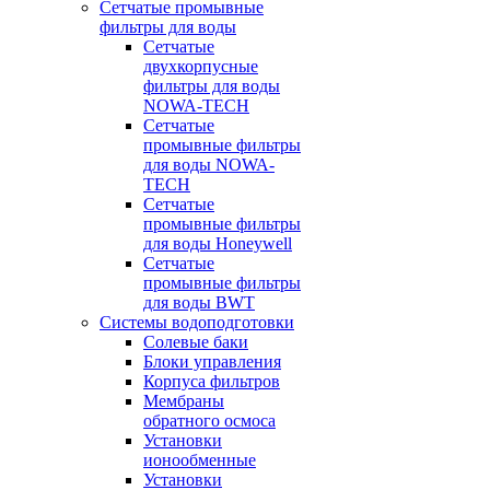
Сетчатые промывные
фильтры для воды
Сетчатые
двухкорпусные
фильтры для воды
NOWA-TECH
Сетчатые
промывные фильтры
для воды NOWA-
TECH
Сетчатые
промывные фильтры
для воды Honeywell
Сетчатые
промывные фильтры
для воды BWT
Системы водоподготовки
Солевые баки
Блоки управления
Корпуса фильтров
Мембраны
обратного осмоса
Установки
ионообменные
Установки