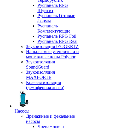
Терморустик
Руспанель RPG
Шунгит
Руспанель Готовые
формы
Руспанель
Комплектующие
Руспанель RPG Foil
Руспанель RPG Real
Звукоизоляция IZOGERTZ
Напыляемые утеплители и
монтажные пены Polynor
Звукоизоляция
SoundGuard
Звукоизоляция
MAXFORTE
Краевая изоляция
(демпферная лента)
Насосы
Дренажные и фекальные
насосы
Дренажные и