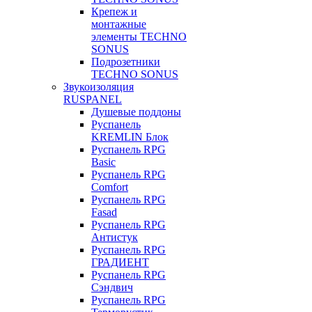
Крепеж и
монтажные
элементы TECHNO
SONUS
Подрозетники
TECHNO SONUS
Звукоизоляция
RUSPANEL
Душевые поддоны
Руспанель
KREMLIN Блок
Руспанель RPG
Basic
Руспанель RPG
Comfort
Руспанель RPG
Fasad
Руспанель RPG
Антистук
Руспанель RPG
ГРАДИЕНТ
Руспанель RPG
Сэндвич
Руспанель RPG