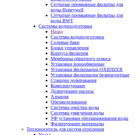
Сетчатые промывные фильтры для
воды Honeywell
Сетчатые промывные фильтры для
воды BWT
Системы водоподготовки
Назад
Системы водоподготовки
Солевые баки
Блоки управления
Корпуса фильтров
Мембраны обратного осмоса
Установки ионообменные
Установки фильтрации OXIDIZER
Установки фильтрации безреагентные
Станции дозирования
Комплектующие
Дозирующие насосы
Аэрация
Обезжелезивание
Системы очистки воды
Системы умягчения воды
УФ установки обеззараживания воды
Фильтрующие материалы
Теплоноситель для систем отопления
Назад