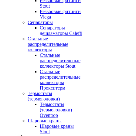
Резьбовые фитинги
Stout
Резьбовые фитинги
Viega
Сепараторы
Сепараторы
дешламаторы Caleffi
Стальные
распределительные
коллекторы
Стальные
распределительные
коллекторы Stout
Стальные
распределительные
коллекторы
Прокситерм
Термостаты
(термоголовки)
Термостаты
(термоголовки)
Oventrop
Шаровые краны
Шаровые краны
Stout