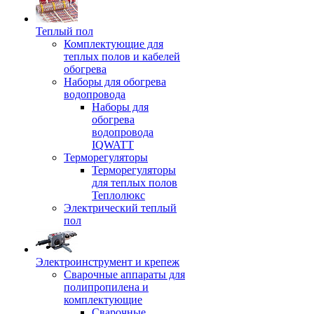
Теплый пол
Комплектующие для
теплых полов и кабелей
обогрева
Наборы для обогрева
водопровода
Наборы для
обогрева
водопровода
IQWATT
Терморегуляторы
Терморегуляторы
для теплых полов
Теплолюкс
Электрический теплый
пол
Электроинструмент и крепеж
Сварочные аппараты для
полипропилена и
комплектующие
Сварочные