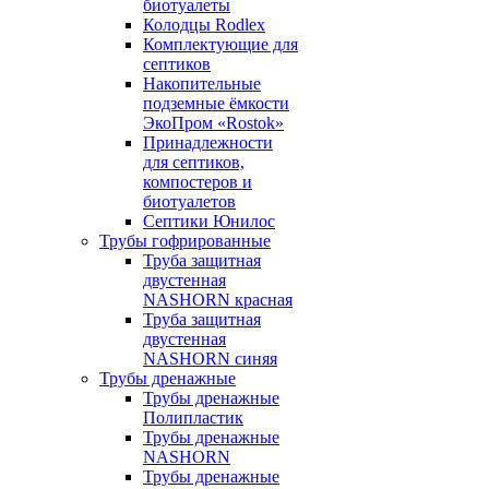
биотуалеты
Колодцы Rodlex
Комплектующие для
септиков
Накопительные
подземные ёмкости
ЭкоПром «Rostok»
Принадлежности
для септиков,
компостеров и
биотуалетов
Септики Юнилос
Трубы гофрированные
Труба защитная
двустенная
NASHORN красная
Труба защитная
двустенная
NASHORN синяя
Трубы дренажные
Трубы дренажные
Полипластик
Трубы дренажные
NASHORN
Трубы дренажные