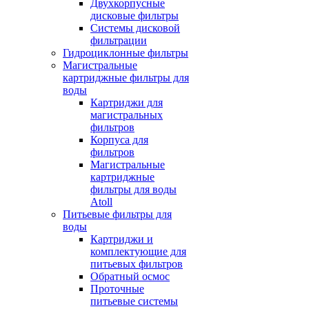
Двухкорпусные
дисковые фильтры
Системы дисковой
фильтрации
Гидроциклонные фильтры
Магистральные
картриджные фильтры для
воды
Картриджи для
магистральных
фильтров
Корпуса для
фильтров
Магистральные
картриджные
фильтры для воды
Atoll
Питьевые фильтры для
воды
Картриджи и
комплектующие для
питьевых фильтров
Обратный осмос
Проточные
питьевые системы