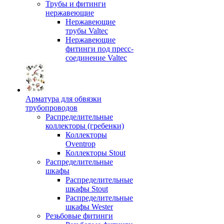
Трубы и фитинги
нержавеющие
Нержавеющие
трубы Valtec
Нержавеющие
фитинги под пресс-
соединение Valtec
Арматура для обвязки
трубопроводов
Распределительные
коллекторы (гребенки)
Коллекторы
Oventrop
Коллекторы Stout
Распределительные
шкафы
Распределительные
шкафы Stout
Распределительные
шкафы Wester
Резьбовые фитинги