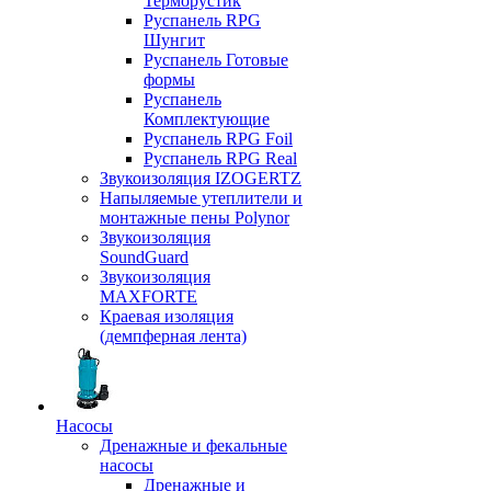
Терморустик
Руспанель RPG
Шунгит
Руспанель Готовые
формы
Руспанель
Комплектующие
Руспанель RPG Foil
Руспанель RPG Real
Звукоизоляция IZOGERTZ
Напыляемые утеплители и
монтажные пены Polynor
Звукоизоляция
SoundGuard
Звукоизоляция
MAXFORTE
Краевая изоляция
(демпферная лента)
Насосы
Дренажные и фекальные
насосы
Дренажные и