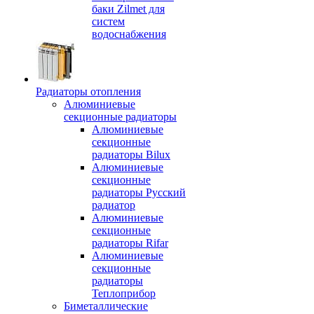
баки Zilmet для
систем
водоснабжения
Радиаторы отопления
Алюминиевые
секционные радиаторы
Алюминиевые
секционные
радиаторы Bilux
Алюминиевые
секционные
радиаторы Русский
радиатор
Алюминиевые
секционные
радиаторы Rifar
Алюминиевые
секционные
радиаторы
Теплоприбор
Биметаллические