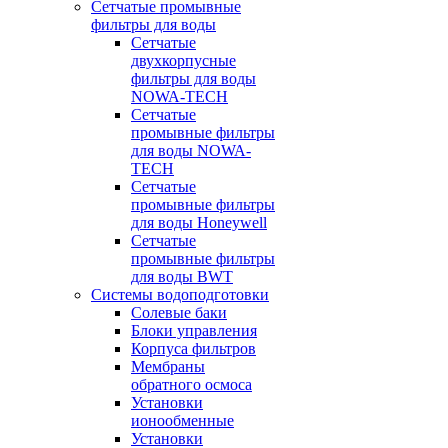
Сетчатые промывные
фильтры для воды
Сетчатые
двухкорпусные
фильтры для воды
NOWA-TECH
Сетчатые
промывные фильтры
для воды NOWA-
TECH
Сетчатые
промывные фильтры
для воды Honeywell
Сетчатые
промывные фильтры
для воды BWT
Системы водоподготовки
Солевые баки
Блоки управления
Корпуса фильтров
Мембраны
обратного осмоса
Установки
ионообменные
Установки