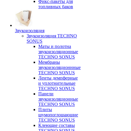
Фикс-пакеты для
топливных баков
Звукоизоляция
Звукоизоляция TECHNO
SONUS
Маты и полотна
звукоизоляционные
TECHNO SONUS
Мембраны
звукоизоляционнные
TECHNO SONUS
Ленты демпферные
и уплотнительные
TECHNO SONUS
Панели
звукоизоляционные
TECHNO SONUS
Плиты
шумопоглощающие
TECHNO SONUS
Клеющие составы
TECHNO SONUS