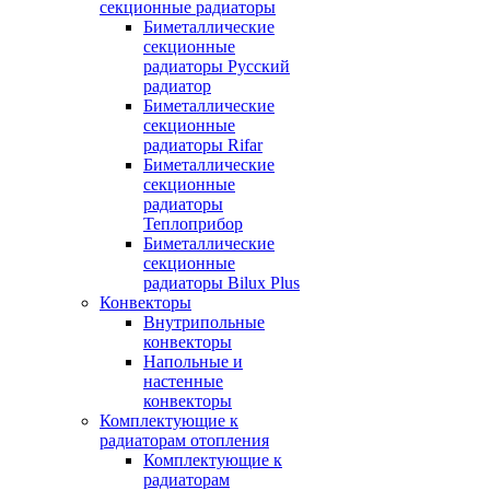
секционные радиаторы
Биметаллические
секционные
радиаторы Русский
радиатор
Биметаллические
секционные
радиаторы Rifar
Биметаллические
секционные
радиаторы
Теплоприбор
Биметаллические
секционные
радиаторы Bilux Plus
Конвекторы
Внутрипольные
конвекторы
Напольные и
настенные
конвекторы
Комплектующие к
радиаторам отопления
Комплектующие к
радиаторам