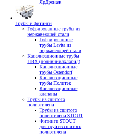
ЯрДренаж
Трубы и фитинги
Гофрированные трубы из
нержавеющей стали
Гофрированные
трубы Lavita из
нержавеющей стали
Канализационные трубы
ПВХ (поливинилхлорид)
Канализационные
трубы Ostendorf
Канализационные
трубы Политэк
Канализационные
клапаны
Трубы из сшитого
полиэтилена
Трубы из сшитого
полиэтилена STOUT
Фитинги STOUT
для труб из сшитого
полиэтилена