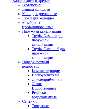
Канализация и дренаж
Геотекстиль
Днища колодцев
Колодцы дренажные
Люки для колодцев
Мембраны
профилированные
Наружная канализация
Трубы Nashorn для
наружной
канализации
Трубы Ostendorf для
наружной
канализации
Поверхностный
водоотвод
Комплектующие
Пескоуловители
Дождеприёмники
Лотки
Водоотводные
Решётки
водоприемные
Септики
Торфяные