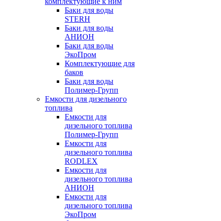
комплектующие к ним
Баки для воды
STERH
Баки для воды
АНИОН
Баки для воды
ЭкоПром
Комплектующие для
баков
Баки для воды
Полимер-Групп
Емкости для дизельного
топлива
Емкости для
дизельного топлива
Полимер-Групп
Емкости для
дизельного топлива
RODLEX
Емкости для
дизельного топлива
АНИОН
Емкости для
дизельного топлива
ЭкоПром