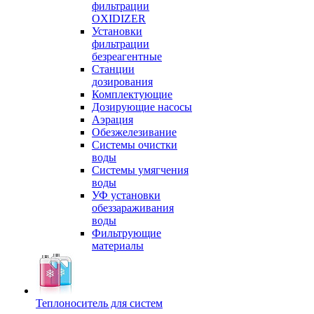
фильтрации
OXIDIZER
Установки
фильтрации
безреагентные
Станции
дозирования
Комплектующие
Дозирующие насосы
Аэрация
Обезжелезивание
Системы очистки
воды
Системы умягчения
воды
УФ установки
обеззараживания
воды
Фильтрующие
материалы
Теплоноситель для систем