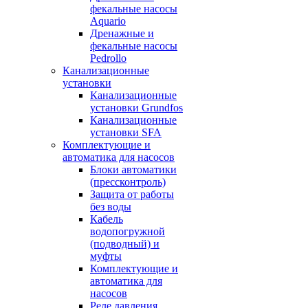
фекальные насосы
Aquario
Дренажные и
фекальные насосы
Pedrollo
Канализационные
установки
Канализационные
установки Grundfos
Канализационные
установки SFA
Комплектующие и
автоматика для насосов
Блоки автоматики
(прессконтроль)
Защита от работы
без воды
Кабель
водопогружной
(подводный) и
муфты
Комплектующие и
автоматика для
насосов
Реле давления