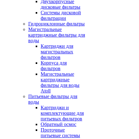
Двухкорпусные
дисковые фильтры
Системы дисковой
фильтрации
Гидроциклонные фильтры
Магистральные
картриджные фильтры для
воды
Картриджи для
магистральных
фильтров
Корпуса для
фильтров
Магистральные
картриджные
фильтры для воды
Atoll
Питьевые фильтры для
воды
Картриджи и
комплектующие для
питьевых фильтров
Обратный осмос
Проточные
питьевые системы