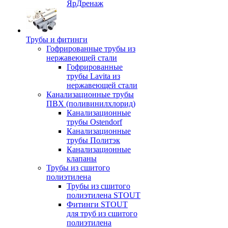
ЯрДренаж
Трубы и фитинги
Гофрированные трубы из
нержавеющей стали
Гофрированные
трубы Lavita из
нержавеющей стали
Канализационные трубы
ПВХ (поливинилхлорид)
Канализационные
трубы Ostendorf
Канализационные
трубы Политэк
Канализационные
клапаны
Трубы из сшитого
полиэтилена
Трубы из сшитого
полиэтилена STOUT
Фитинги STOUT
для труб из сшитого
полиэтилена