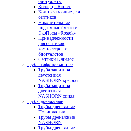
биотуалеты
Колодцы Rodlex
Комплектующие для
септиков
Накопительные
подземные ёмкости
ЭкоПром «Rostok»
Принадлежности
для септиков,
компостеров и
биотуалетов
Септики Юнилос
Трубы гофрированные
Труба защитная
двустенная
NASHORN красная
Труба защитная
двустенная
NASHORN синяя
Трубы дренажные
Трубы дренажные
Полипластик
Трубы дренажные
NASHORN
Трубы дренажные