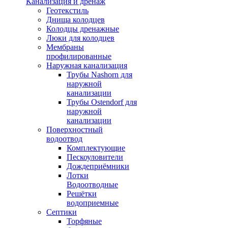
Канализация и дренаж
Геотекстиль
Днища колодцев
Колодцы дренажные
Люки для колодцев
Мембраны
профилированные
Наружная канализация
Трубы Nashorn для
наружной
канализации
Трубы Ostendorf для
наружной
канализации
Поверхностный
водоотвод
Комплектующие
Пескоуловители
Дождеприёмники
Лотки
Водоотводные
Решётки
водоприемные
Септики
Торфяные