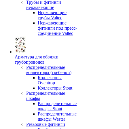
Трубы и фитинги
нержавеющие
Нержавеющие
трубы Valtec
Нержавеющие
фитинги под пресс-
соединение Valtec
Арматура для обвязки
трубопроводов
Распределительные
коллекторы (гребенки)
Коллекторы
Oventrop
Коллекторы Stout
Распределительные
шкафы
Распределительные
шкафы Stout
Распределительные
шкафы Wester
Резьбовые фитинги