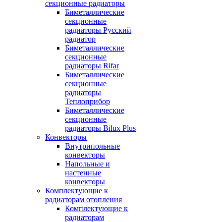
секционные радиаторы
Биметаллические
секционные
радиаторы Русский
радиатор
Биметаллические
секционные
радиаторы Rifar
Биметаллические
секционные
радиаторы
Теплоприбор
Биметаллические
секционные
радиаторы Bilux Plus
Конвекторы
Внутрипольные
конвекторы
Напольные и
настенные
конвекторы
Комплектующие к
радиаторам отопления
Комплектующие к
радиаторам