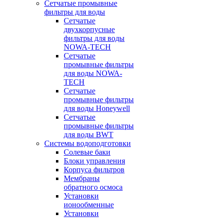
Сетчатые промывные
фильтры для воды
Сетчатые
двухкорпусные
фильтры для воды
NOWA-TECH
Сетчатые
промывные фильтры
для воды NOWA-
TECH
Сетчатые
промывные фильтры
для воды Honeywell
Сетчатые
промывные фильтры
для воды BWT
Системы водоподготовки
Солевые баки
Блоки управления
Корпуса фильтров
Мембраны
обратного осмоса
Установки
ионообменные
Установки