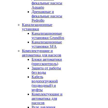
фекальные насосы
Aquario
Дренажные и
фекальные насосы
Pedrollo
Канализационные
установки
Канализационные
установки Grundfos
Канализационные
установки SFA
Комплектующие и
автоматика для насосов
Блоки автоматики
(прессконтроль)
Защита от работы
без воды
Кабель
водопогружной
(подводный) и
муфты
Комплектующие и
автоматика для
насосов
Реле давления