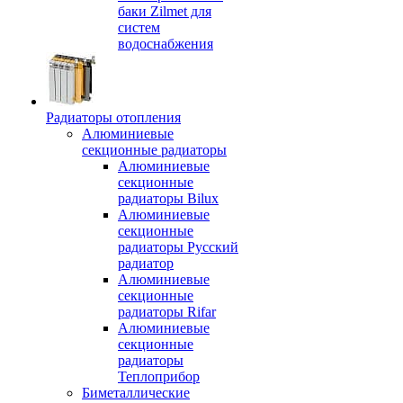
баки Zilmet для
систем
водоснабжения
Радиаторы отопления
Алюминиевые
секционные радиаторы
Алюминиевые
секционные
радиаторы Bilux
Алюминиевые
секционные
радиаторы Русский
радиатор
Алюминиевые
секционные
радиаторы Rifar
Алюминиевые
секционные
радиаторы
Теплоприбор
Биметаллические