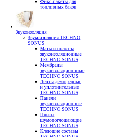
Фикс-пакеты для
топливных баков
Звукоизоляция
Звукоизоляция TECHNO
SONUS
Маты и полотна
звукоизоляционные
TECHNO SONUS
Мембраны
звукоизоляционнные
TECHNO SONUS
Ленты демпферные
и уплотнительные
TECHNO SONUS
Панели
звукоизоляционные
TECHNO SONUS
Плиты
шумопоглощающие
TECHNO SONUS
Клеющие составы
TECHNO SONUS