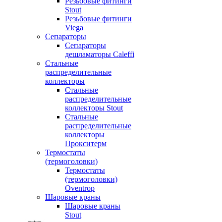
Резьбовые фитинги
Stout
Резьбовые фитинги
Viega
Сепараторы
Сепараторы
дешламаторы Caleffi
Стальные
распределительные
коллекторы
Стальные
распределительные
коллекторы Stout
Стальные
распределительные
коллекторы
Прокситерм
Термостаты
(термоголовки)
Термостаты
(термоголовки)
Oventrop
Шаровые краны
Шаровые краны
Stout