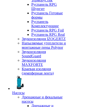
Терморустик
Руспанель RPG
Шунгит
Руспанель Готовые
формы
Руспанель
Комплектующие
Руспанель RPG Foil
Руспанель RPG Real
Звукоизоляция IZOGERTZ
Напыляемые утеплители и
монтажные пены Polynor
Звукоизоляция
SoundGuard
Звукоизоляция
MAXFORTE
Краевая изоляция
(демпферная лента)
Насосы
Дренажные и фекальные
насосы
Дренажные и