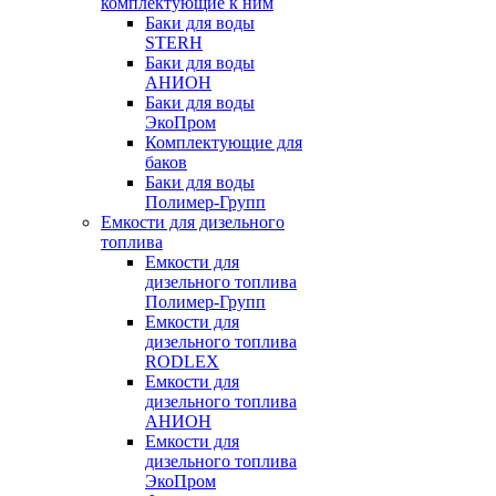
комплектующие к ним
Баки для воды
STERH
Баки для воды
АНИОН
Баки для воды
ЭкоПром
Комплектующие для
баков
Баки для воды
Полимер-Групп
Емкости для дизельного
топлива
Емкости для
дизельного топлива
Полимер-Групп
Емкости для
дизельного топлива
RODLEX
Емкости для
дизельного топлива
АНИОН
Емкости для
дизельного топлива
ЭкоПром