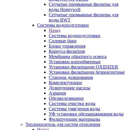
Сетчатые промывные фильтры для
воды Honeywell
Сетчатые промывные фильтры для
воды BWT
Системы водоподготовки
Назад
Системы водоподготовки
Солевые баки
Блоки управления
Корпуса фильтров
Мембраны обратного осмоса
Установки ионообменные
Установки фильтрации OXIDIZER
Установки фильтрации безреагентные
Станции дозирования
Комплектующие
Дозирующие насосы
Аэрация
Обезжелезивание
Системы очистки воды
Системы умягчения воды
УФ установки обеззараживания воды
Фильтрующие материалы
Теплоноситель для систем отопления
Назад