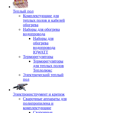
Теплый пол
Комплектующие для
теплых полов и кабелей
обогрева
Наборы для обогрева
водопровода
Наборы для
обогрева
водопровода
IQWATT
Терморегуляторы
Терморегуляторы
для теплых полов
Теплолюкс
Электрический теплый
пол
Электроинструмент и крепеж
Сварочные аппараты для
полипропилена и
комплектующие
Сварочные