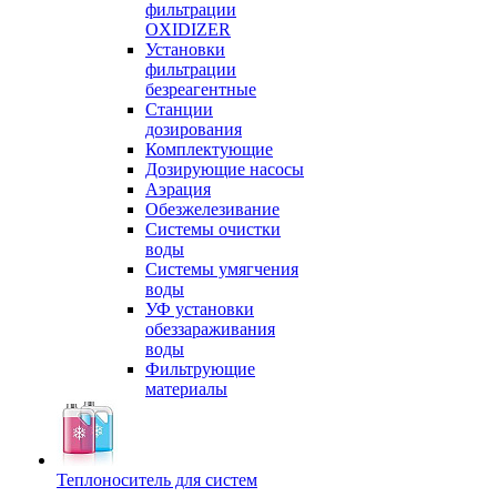
фильтрации
OXIDIZER
Установки
фильтрации
безреагентные
Станции
дозирования
Комплектующие
Дозирующие насосы
Аэрация
Обезжелезивание
Системы очистки
воды
Системы умягчения
воды
УФ установки
обеззараживания
воды
Фильтрующие
материалы
Теплоноситель для систем