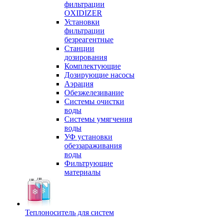
фильтрации
OXIDIZER
Установки
фильтрации
безреагентные
Станции
дозирования
Комплектующие
Дозирующие насосы
Аэрация
Обезжелезивание
Системы очистки
воды
Системы умягчения
воды
УФ установки
обеззараживания
воды
Фильтрующие
материалы
Теплоноситель для систем