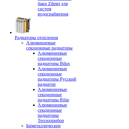
баки Zilmet для
систем
водоснабжения
Радиаторы отопления
Алюминиевые
секционные радиаторы
Алюминиевые
секционные
радиаторы Bilux
Алюминиевые
секционные
радиаторы Русский
радиатор
Алюминиевые
секционные
радиаторы Rifar
Алюминиевые
секционные
радиаторы
Теплоприбор
Биметаллические