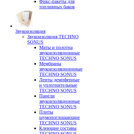
Фикс-пакеты для
топливных баков
Звукоизоляция
Звукоизоляция TECHNO
SONUS
Маты и полотна
звукоизоляционные
TECHNO SONUS
Мембраны
звукоизоляционнные
TECHNO SONUS
Ленты демпферные
и уплотнительные
TECHNO SONUS
Панели
звукоизоляционные
TECHNO SONUS
Плиты
шумопоглощающие
TECHNO SONUS
Клеющие составы
TECHNO SONUS