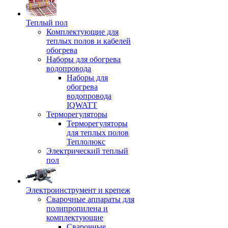
Теплый пол
Комплектующие для
теплых полов и кабелей
обогрева
Наборы для обогрева
водопровода
Наборы для
обогрева
водопровода
IQWATT
Терморегуляторы
Терморегуляторы
для теплых полов
Теплолюкс
Электрический теплый
пол
Электроинструмент и крепеж
Сварочные аппараты для
полипропилена и
комплектующие
Сварочные