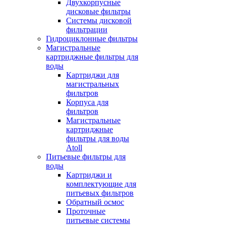
Двухкорпусные
дисковые фильтры
Системы дисковой
фильтрации
Гидроциклонные фильтры
Магистральные
картриджные фильтры для
воды
Картриджи для
магистральных
фильтров
Корпуса для
фильтров
Магистральные
картриджные
фильтры для воды
Atoll
Питьевые фильтры для
воды
Картриджи и
комплектующие для
питьевых фильтров
Обратный осмос
Проточные
питьевые системы