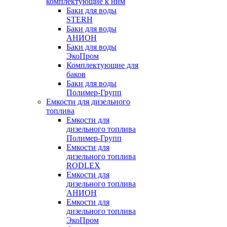
комплектующие к ним
Баки для воды
STERH
Баки для воды
АНИОН
Баки для воды
ЭкоПром
Комплектующие для
баков
Баки для воды
Полимер-Групп
Емкости для дизельного
топлива
Емкости для
дизельного топлива
Полимер-Групп
Емкости для
дизельного топлива
RODLEX
Емкости для
дизельного топлива
АНИОН
Емкости для
дизельного топлива
ЭкоПром