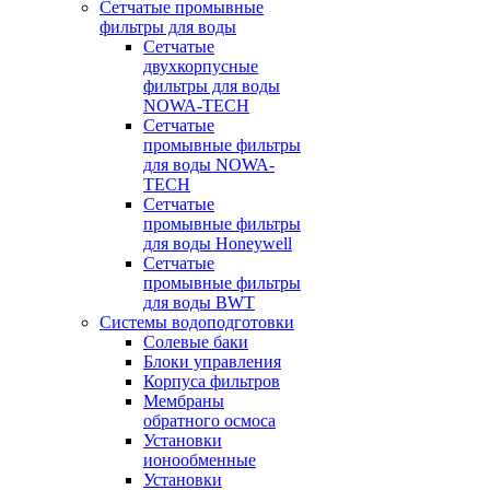
Сетчатые промывные
фильтры для воды
Сетчатые
двухкорпусные
фильтры для воды
NOWA-TECH
Сетчатые
промывные фильтры
для воды NOWA-
TECH
Сетчатые
промывные фильтры
для воды Honeywell
Сетчатые
промывные фильтры
для воды BWT
Системы водоподготовки
Солевые баки
Блоки управления
Корпуса фильтров
Мембраны
обратного осмоса
Установки
ионообменные
Установки