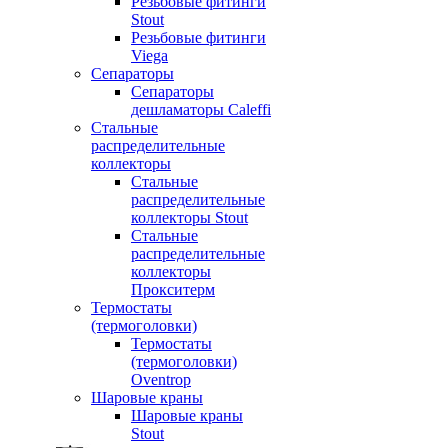
Резьбовые фитинги
Stout
Резьбовые фитинги
Viega
Сепараторы
Сепараторы
дешламаторы Caleffi
Стальные
распределительные
коллекторы
Стальные
распределительные
коллекторы Stout
Стальные
распределительные
коллекторы
Прокситерм
Термостаты
(термоголовки)
Термостаты
(термоголовки)
Oventrop
Шаровые краны
Шаровые краны
Stout