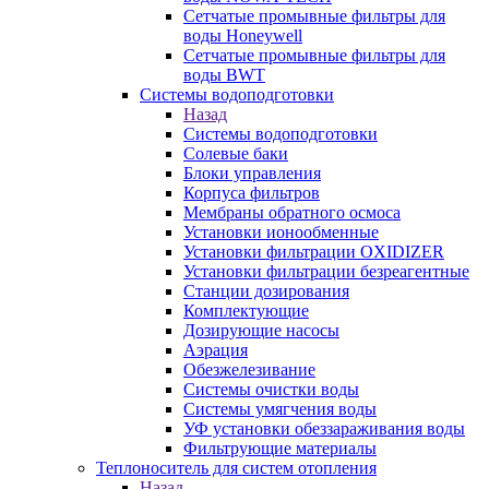
Сетчатые промывные фильтры для
воды Honeywell
Сетчатые промывные фильтры для
воды BWT
Системы водоподготовки
Назад
Системы водоподготовки
Солевые баки
Блоки управления
Корпуса фильтров
Мембраны обратного осмоса
Установки ионообменные
Установки фильтрации OXIDIZER
Установки фильтрации безреагентные
Станции дозирования
Комплектующие
Дозирующие насосы
Аэрация
Обезжелезивание
Системы очистки воды
Системы умягчения воды
УФ установки обеззараживания воды
Фильтрующие материалы
Теплоноситель для систем отопления
Назад