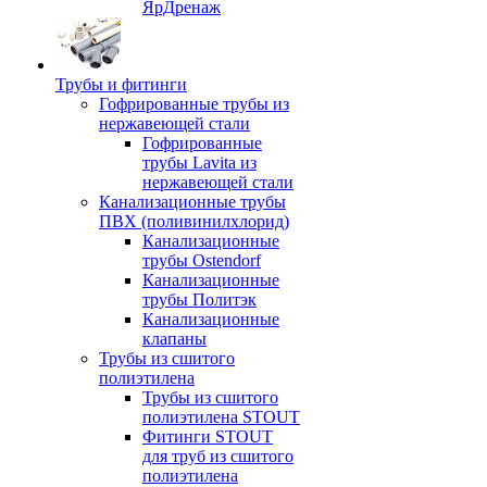
ЯрДренаж
Трубы и фитинги
Гофрированные трубы из
нержавеющей стали
Гофрированные
трубы Lavita из
нержавеющей стали
Канализационные трубы
ПВХ (поливинилхлорид)
Канализационные
трубы Ostendorf
Канализационные
трубы Политэк
Канализационные
клапаны
Трубы из сшитого
полиэтилена
Трубы из сшитого
полиэтилена STOUT
Фитинги STOUT
для труб из сшитого
полиэтилена