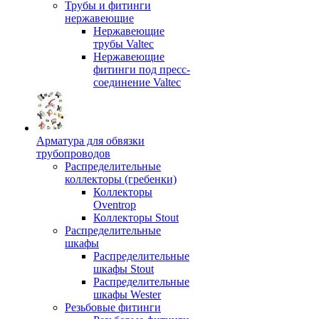
Трубы и фитинги
нержавеющие
Нержавеющие
трубы Valtec
Нержавеющие
фитинги под пресс-
соединение Valtec
Арматура для обвязки
трубопроводов
Распределительные
коллекторы (гребенки)
Коллекторы
Oventrop
Коллекторы Stout
Распределительные
шкафы
Распределительные
шкафы Stout
Распределительные
шкафы Wester
Резьбовые фитинги