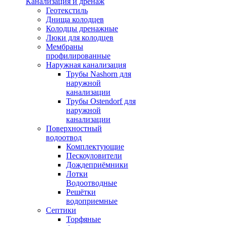
Канализация и дренаж
Геотекстиль
Днища колодцев
Колодцы дренажные
Люки для колодцев
Мембраны
профилированные
Наружная канализация
Трубы Nashorn для
наружной
канализации
Трубы Ostendorf для
наружной
канализации
Поверхностный
водоотвод
Комплектующие
Пескоуловители
Дождеприёмники
Лотки
Водоотводные
Решётки
водоприемные
Септики
Торфяные