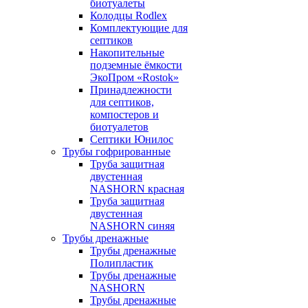
биотуалеты
Колодцы Rodlex
Комплектующие для
септиков
Накопительные
подземные ёмкости
ЭкоПром «Rostok»
Принадлежности
для септиков,
компостеров и
биотуалетов
Септики Юнилос
Трубы гофрированные
Труба защитная
двустенная
NASHORN красная
Труба защитная
двустенная
NASHORN синяя
Трубы дренажные
Трубы дренажные
Полипластик
Трубы дренажные
NASHORN
Трубы дренажные