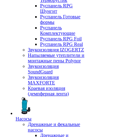
Терморустик
Руспанель RPG
Шунгит
Руспанель Готовые
формы
Руспанель
Комплектующие
Руспанель RPG Foil
Руспанель RPG Real
Звукоизоляция IZOGERTZ
Напыляемые утеплители и
монтажные пены Polynor
Звукоизоляция
SoundGuard
Звукоизоляция
MAXFORTE
Краевая изоляция
(демпферная лента)
Насосы
Дренажные и фекальные
насосы
Дренажные и