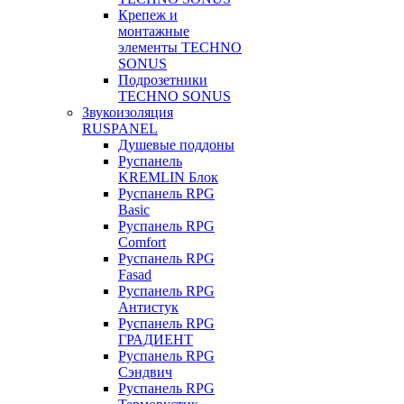
Крепеж и
монтажные
элементы TECHNO
SONUS
Подрозетники
TECHNO SONUS
Звукоизоляция
RUSPANEL
Душевые поддоны
Руспанель
KREMLIN Блок
Руспанель RPG
Basic
Руспанель RPG
Comfort
Руспанель RPG
Fasad
Руспанель RPG
Антистук
Руспанель RPG
ГРАДИЕНТ
Руспанель RPG
Сэндвич
Руспанель RPG