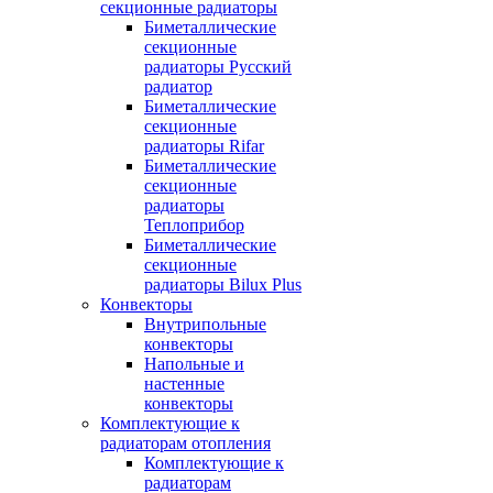
секционные радиаторы
Биметаллические
секционные
радиаторы Русский
радиатор
Биметаллические
секционные
радиаторы Rifar
Биметаллические
секционные
радиаторы
Теплоприбор
Биметаллические
секционные
радиаторы Bilux Plus
Конвекторы
Внутрипольные
конвекторы
Напольные и
настенные
конвекторы
Комплектующие к
радиаторам отопления
Комплектующие к
радиаторам