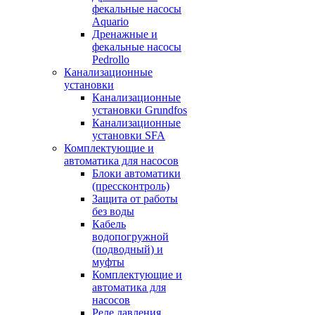
фекальные насосы
Aquario
Дренажные и
фекальные насосы
Pedrollo
Канализационные
установки
Канализационные
установки Grundfos
Канализационные
установки SFA
Комплектующие и
автоматика для насосов
Блоки автоматики
(прессконтроль)
Защита от работы
без воды
Кабель
водопогружной
(подводный) и
муфты
Комплектующие и
автоматика для
насосов
Реле давления