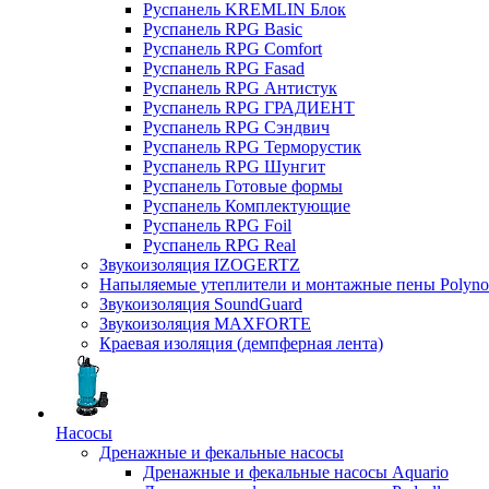
Руспанель KREMLIN Блок
Руспанель RPG Basic
Руспанель RPG Comfort
Руспанель RPG Fasad
Руспанель RPG Антистук
Руспанель RPG ГРАДИЕНТ
Руспанель RPG Сэндвич
Руспанель RPG Терморустик
Руспанель RPG Шунгит
Руспанель Готовые формы
Руспанель Комплектующие
Руспанель RPG Foil
Руспанель RPG Real
Звукоизоляция IZOGERTZ
Напыляемые утеплители и монтажные пены Polyno
Звукоизоляция SoundGuard
Звукоизоляция MAXFORTE
Краевая изоляция (демпферная лента)
Насосы
Дренажные и фекальные насосы
Дренажные и фекальные насосы Aquario