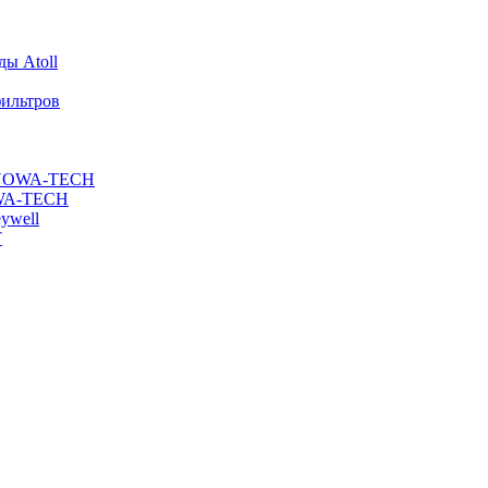
ы Atoll
ильтров
ы NOWA-TECH
OWA-TECH
ywell
T