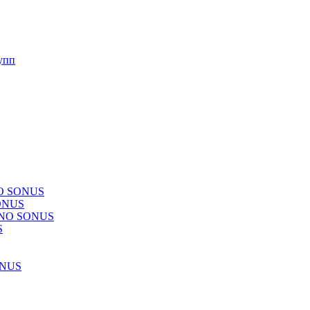
упп
NO SONUS
ONUS
CHNO SONUS
S
ONUS