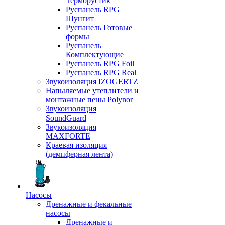
Терморустик
Руспанель RPG
Шунгит
Руспанель Готовые
формы
Руспанель
Комплектующие
Руспанель RPG Foil
Руспанель RPG Real
Звукоизоляция IZOGERTZ
Напыляемые утеплители и
монтажные пены Polynor
Звукоизоляция
SoundGuard
Звукоизоляция
MAXFORTE
Краевая изоляция
(демпферная лента)
Насосы
Дренажные и фекальные
насосы
Дренажные и