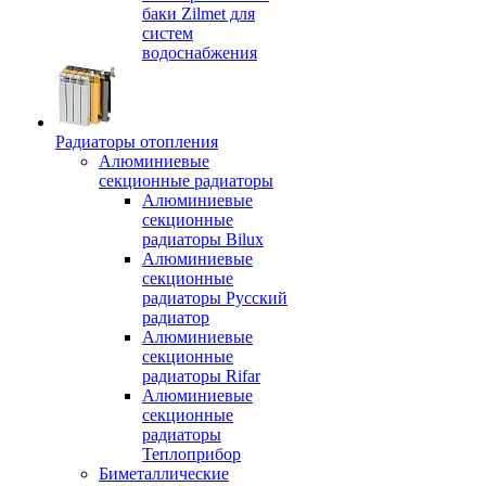
баки Zilmet для
систем
водоснабжения
Радиаторы отопления
Алюминиевые
секционные радиаторы
Алюминиевые
секционные
радиаторы Bilux
Алюминиевые
секционные
радиаторы Русский
радиатор
Алюминиевые
секционные
радиаторы Rifar
Алюминиевые
секционные
радиаторы
Теплоприбор
Биметаллические