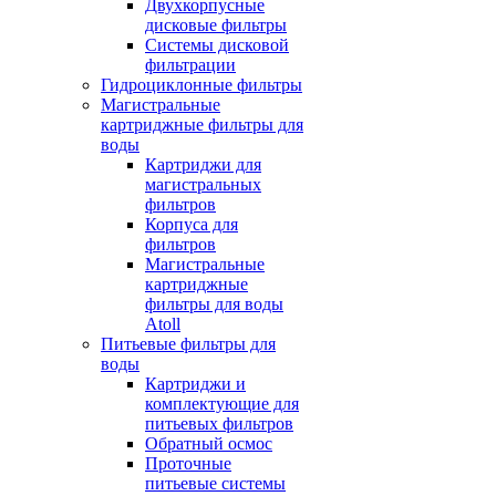
Двухкорпусные
дисковые фильтры
Системы дисковой
фильтрации
Гидроциклонные фильтры
Магистральные
картриджные фильтры для
воды
Картриджи для
магистральных
фильтров
Корпуса для
фильтров
Магистральные
картриджные
фильтры для воды
Atoll
Питьевые фильтры для
воды
Картриджи и
комплектующие для
питьевых фильтров
Обратный осмос
Проточные
питьевые системы