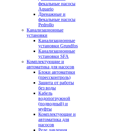
фекальные насосы
Aquario
Дренажные и
фекальные насосы
Pedrollo
Канализационные
установки
Канализационные
установки Grundfos
Канализационные
установки SFA
Комплектующие и
автоматика для насосов
Блоки автоматики
(прессконтроль)
Защита от работы
без воды
Кабель
водопогружной
(подводный) и
муфты
Комплектующие и
автоматика для
насосов
Реле давления