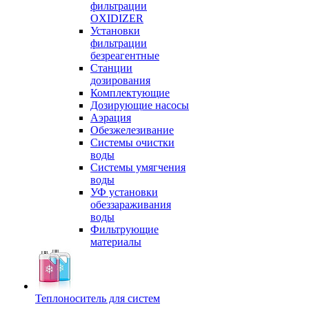
фильтрации
OXIDIZER
Установки
фильтрации
безреагентные
Станции
дозирования
Комплектующие
Дозирующие насосы
Аэрация
Обезжелезивание
Системы очистки
воды
Системы умягчения
воды
УФ установки
обеззараживания
воды
Фильтрующие
материалы
Теплоноситель для систем