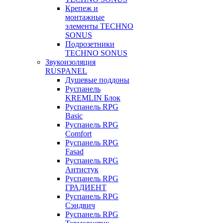
Крепеж и
монтажные
элементы TECHNO
SONUS
Подрозетники
TECHNO SONUS
Звукоизоляция
RUSPANEL
Душевые поддоны
Руспанель
KREMLIN Блок
Руспанель RPG
Basic
Руспанель RPG
Comfort
Руспанель RPG
Fasad
Руспанель RPG
Антистук
Руспанель RPG
ГРАДИЕНТ
Руспанель RPG
Сэндвич
Руспанель RPG