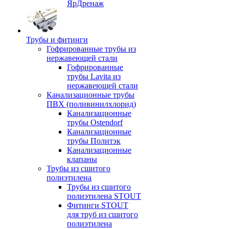
ЯрДренаж
Трубы и фитинги
Гофрированные трубы из
нержавеющей стали
Гофрированные
трубы Lavita из
нержавеющей стали
Канализационные трубы
ПВХ (поливинилхлорид)
Канализационные
трубы Ostendorf
Канализационные
трубы Политэк
Канализационные
клапаны
Трубы из сшитого
полиэтилена
Трубы из сшитого
полиэтилена STOUT
Фитинги STOUT
для труб из сшитого
полиэтилена