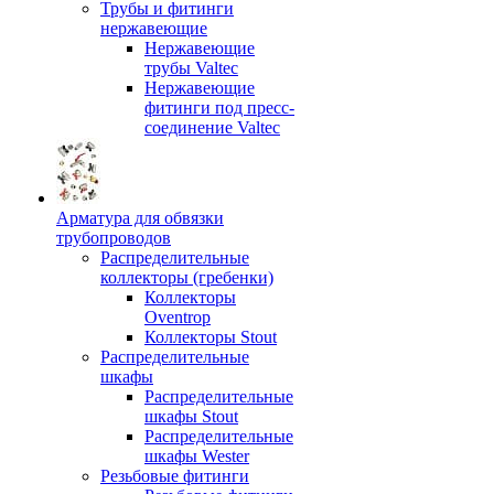
Трубы и фитинги
нержавеющие
Нержавеющие
трубы Valtec
Нержавеющие
фитинги под пресс-
соединение Valtec
Арматура для обвязки
трубопроводов
Распределительные
коллекторы (гребенки)
Коллекторы
Oventrop
Коллекторы Stout
Распределительные
шкафы
Распределительные
шкафы Stout
Распределительные
шкафы Wester
Резьбовые фитинги