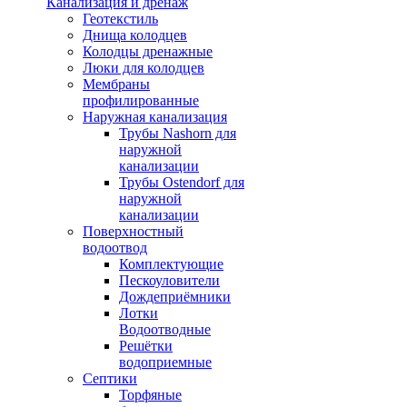
Канализация и дренаж
Геотекстиль
Днища колодцев
Колодцы дренажные
Люки для колодцев
Мембраны
профилированные
Наружная канализация
Трубы Nashorn для
наружной
канализации
Трубы Ostendorf для
наружной
канализации
Поверхностный
водоотвод
Комплектующие
Пескоуловители
Дождеприёмники
Лотки
Водоотводные
Решётки
водоприемные
Септики
Торфяные