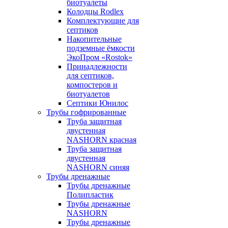
биотуалеты
Колодцы Rodlex
Комплектующие для
септиков
Накопительные
подземные ёмкости
ЭкоПром «Rostok»
Принадлежности
для септиков,
компостеров и
биотуалетов
Септики Юнилос
Трубы гофрированные
Труба защитная
двустенная
NASHORN красная
Труба защитная
двустенная
NASHORN синяя
Трубы дренажные
Трубы дренажные
Полипластик
Трубы дренажные
NASHORN
Трубы дренажные