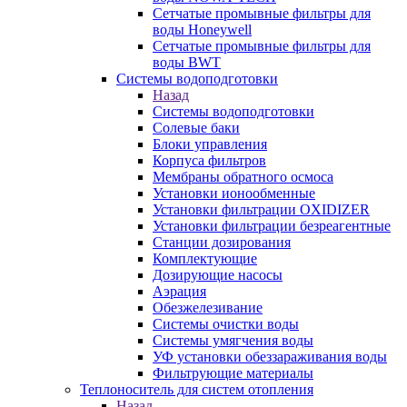
Сетчатые промывные фильтры для
воды Honeywell
Сетчатые промывные фильтры для
воды BWT
Системы водоподготовки
Назад
Системы водоподготовки
Солевые баки
Блоки управления
Корпуса фильтров
Мембраны обратного осмоса
Установки ионообменные
Установки фильтрации OXIDIZER
Установки фильтрации безреагентные
Станции дозирования
Комплектующие
Дозирующие насосы
Аэрация
Обезжелезивание
Системы очистки воды
Системы умягчения воды
УФ установки обеззараживания воды
Фильтрующие материалы
Теплоноситель для систем отопления
Назад