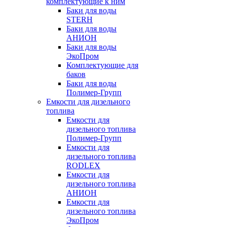
комплектующие к ним
Баки для воды
STERH
Баки для воды
АНИОН
Баки для воды
ЭкоПром
Комплектующие для
баков
Баки для воды
Полимер-Групп
Емкости для дизельного
топлива
Емкости для
дизельного топлива
Полимер-Групп
Емкости для
дизельного топлива
RODLEX
Емкости для
дизельного топлива
АНИОН
Емкости для
дизельного топлива
ЭкоПром