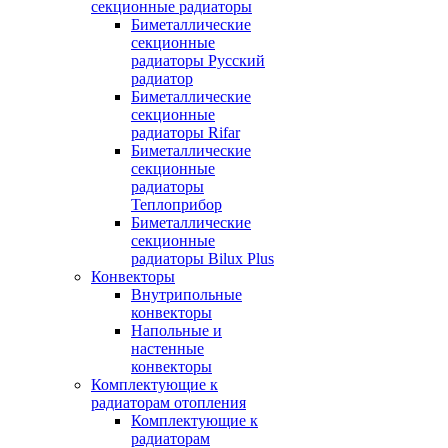
секционные радиаторы
Биметаллические
секционные
радиаторы Русский
радиатор
Биметаллические
секционные
радиаторы Rifar
Биметаллические
секционные
радиаторы
Теплоприбор
Биметаллические
секционные
радиаторы Bilux Plus
Конвекторы
Внутрипольные
конвекторы
Напольные и
настенные
конвекторы
Комплектующие к
радиаторам отопления
Комплектующие к
радиаторам