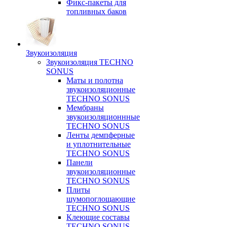
Фикс-пакеты для
топливных баков
Звукоизоляция
Звукоизоляция TECHNO
SONUS
Маты и полотна
звукоизоляционные
TECHNO SONUS
Мембраны
звукоизоляционнные
TECHNO SONUS
Ленты демпферные
и уплотнительные
TECHNO SONUS
Панели
звукоизоляционные
TECHNO SONUS
Плиты
шумопоглощающие
TECHNO SONUS
Клеющие составы
TECHNO SONUS