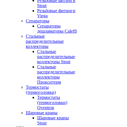
Резьбовые фитинги
Stout
Резьбовые фитинги
Viega
Сепараторы
Сепараторы
дешламаторы Caleffi
Стальные
распределительные
коллекторы
Стальные
распределительные
коллекторы Stout
Стальные
распределительные
коллекторы
Прокситерм
Термостаты
(термоголовки)
Термостаты
(термоголовки)
Oventrop
Шаровые краны
Шаровые краны
Stout