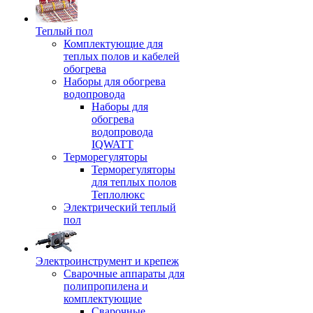
Теплый пол
Комплектующие для
теплых полов и кабелей
обогрева
Наборы для обогрева
водопровода
Наборы для
обогрева
водопровода
IQWATT
Терморегуляторы
Терморегуляторы
для теплых полов
Теплолюкс
Электрический теплый
пол
Электроинструмент и крепеж
Сварочные аппараты для
полипропилена и
комплектующие
Сварочные