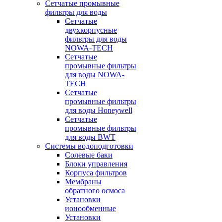
Сетчатые промывные
фильтры для воды
Сетчатые
двухкорпусные
фильтры для воды
NOWA-TECH
Сетчатые
промывные фильтры
для воды NOWA-
TECH
Сетчатые
промывные фильтры
для воды Honeywell
Сетчатые
промывные фильтры
для воды BWT
Системы водоподготовки
Солевые баки
Блоки управления
Корпуса фильтров
Мембраны
обратного осмоса
Установки
ионообменные
Установки