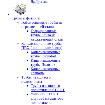
ЯрДренаж
Трубы и фитинги
Гофрированные трубы из
нержавеющей стали
Гофрированные
трубы Lavita из
нержавеющей стали
Канализационные трубы
ПВХ (поливинилхлорид)
Канализационные
трубы Ostendorf
Канализационные
трубы Политэк
Канализационные
клапаны
Трубы из сшитого
полиэтилена
Трубы из сшитого
полиэтилена STOUT
Фитинги STOUT
для труб из сшитого
полиэтилена