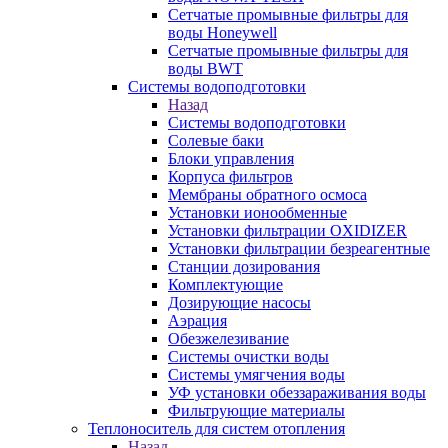
Сетчатые промывные фильтры для
воды Honeywell
Сетчатые промывные фильтры для
воды BWT
Системы водоподготовки
Назад
Системы водоподготовки
Солевые баки
Блоки управления
Корпуса фильтров
Мембраны обратного осмоса
Установки ионообменные
Установки фильтрации OXIDIZER
Установки фильтрации безреагентные
Станции дозирования
Комплектующие
Дозирующие насосы
Аэрация
Обезжелезивание
Системы очистки воды
Системы умягчения воды
УФ установки обеззараживания воды
Фильтрующие материалы
Теплоноситель для систем отопления
Назад