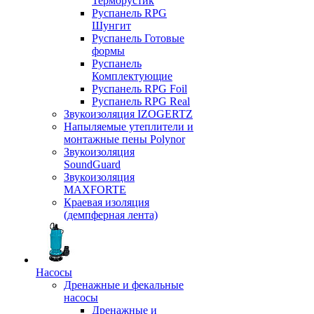
Терморустик
Руспанель RPG
Шунгит
Руспанель Готовые
формы
Руспанель
Комплектующие
Руспанель RPG Foil
Руспанель RPG Real
Звукоизоляция IZOGERTZ
Напыляемые утеплители и
монтажные пены Polynor
Звукоизоляция
SoundGuard
Звукоизоляция
MAXFORTE
Краевая изоляция
(демпферная лента)
Насосы
Дренажные и фекальные
насосы
Дренажные и