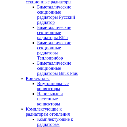
секционные радиаторы
Биметаллические
секционные
радиаторы Русский
радиатор
Биметаллические
секционные
радиаторы Rifar
Биметаллические
секционные
радиаторы
Теплоприбор
Биметаллические
секционные
радиаторы Bilux Plus
Конвекторы
Внутрипольные
конвекторы
Напольные и
настенные
конвекторы
Комплектующие к
радиаторам отопления
Комплектующие к
радиаторам