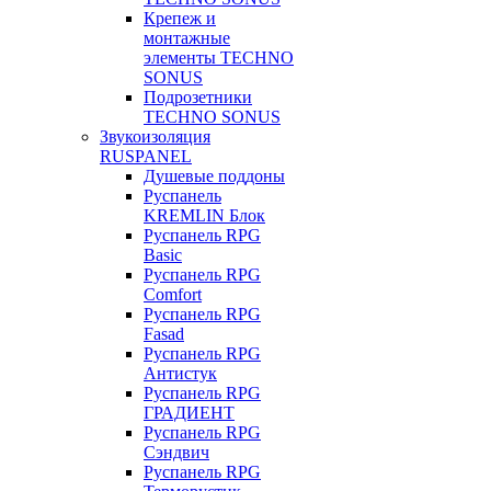
Крепеж и
монтажные
элементы TECHNO
SONUS
Подрозетники
TECHNO SONUS
Звукоизоляция
RUSPANEL
Душевые поддоны
Руспанель
KREMLIN Блок
Руспанель RPG
Basic
Руспанель RPG
Comfort
Руспанель RPG
Fasad
Руспанель RPG
Антистук
Руспанель RPG
ГРАДИЕНТ
Руспанель RPG
Сэндвич
Руспанель RPG