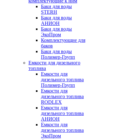
комплектующие к ним
Баки для воды
STERH
Баки для воды
АНИОН
Баки для воды
ЭкоПром
Комплектующие для
баков
Баки для воды
Полимер-Групп
Емкости для дизельного
топлива
Емкости для
дизельного топлива
Полимер-Групп
Емкости для
дизельного топлива
RODLEX
Емкости для
дизельного топлива
АНИОН
Емкости для
дизельного топлива
ЭкоПром