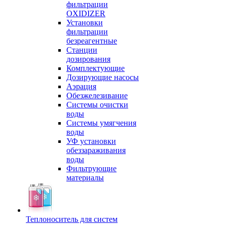
фильтрации
OXIDIZER
Установки
фильтрации
безреагентные
Станции
дозирования
Комплектующие
Дозирующие насосы
Аэрация
Обезжелезивание
Системы очистки
воды
Системы умягчения
воды
УФ установки
обеззараживания
воды
Фильтрующие
материалы
Теплоноситель для систем