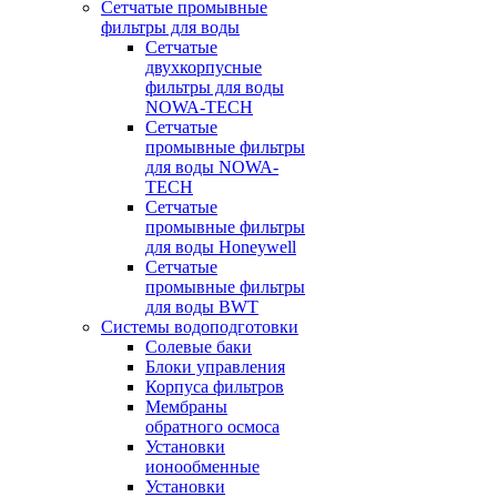
Сетчатые промывные
фильтры для воды
Сетчатые
двухкорпусные
фильтры для воды
NOWA-TECH
Сетчатые
промывные фильтры
для воды NOWA-
TECH
Сетчатые
промывные фильтры
для воды Honeywell
Сетчатые
промывные фильтры
для воды BWT
Системы водоподготовки
Солевые баки
Блоки управления
Корпуса фильтров
Мембраны
обратного осмоса
Установки
ионообменные
Установки