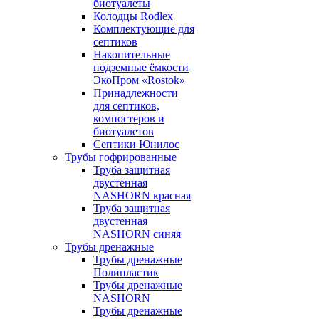
биотуалеты
Колодцы Rodlex
Комплектующие для
септиков
Накопительные
подземные ёмкости
ЭкоПром «Rostok»
Принадлежности
для септиков,
компостеров и
биотуалетов
Септики Юнилос
Трубы гофрированные
Труба защитная
двустенная
NASHORN красная
Труба защитная
двустенная
NASHORN синяя
Трубы дренажные
Трубы дренажные
Полипластик
Трубы дренажные
NASHORN
Трубы дренажные