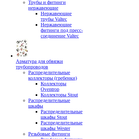
Трубы и фитинги
нержавеющие
Нержавеющие
трубы Valtec
Нержавеющие
фитинги под пресс-
соединение Valtec
Арматура для обвязки
трубопроводов
Распределительные
коллекторы (гребенки)
Коллекторы
Oventrop
Коллекторы Stout
Распределительные
шкафы
Распределительные
шкафы Stout
Распределительные
шкафы Wester
Резьбовые фитинги