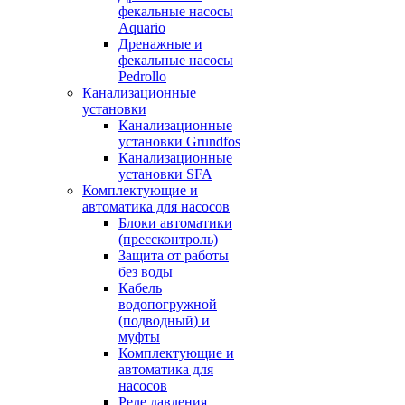
фекальные насосы
Aquario
Дренажные и
фекальные насосы
Pedrollo
Канализационные
установки
Канализационные
установки Grundfos
Канализационные
установки SFA
Комплектующие и
автоматика для насосов
Блоки автоматики
(прессконтроль)
Защита от работы
без воды
Кабель
водопогружной
(подводный) и
муфты
Комплектующие и
автоматика для
насосов
Реле давления