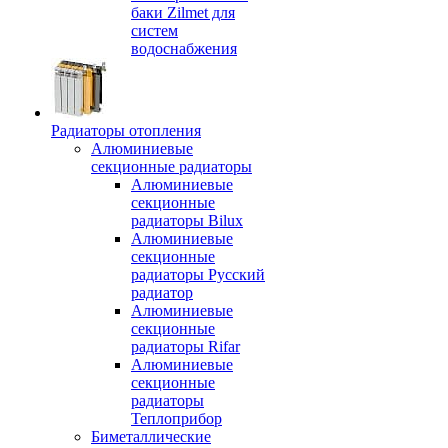
баки Zilmet для
систем
водоснабжения
Радиаторы отопления
Алюминиевые
секционные радиаторы
Алюминиевые
секционные
радиаторы Bilux
Алюминиевые
секционные
радиаторы Русский
радиатор
Алюминиевые
секционные
радиаторы Rifar
Алюминиевые
секционные
радиаторы
Теплоприбор
Биметаллические