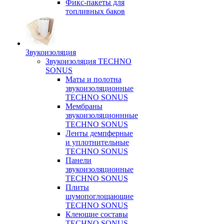
Фикс-пакеты для
топливных баков
Звукоизоляция
Звукоизоляция TECHNO
SONUS
Маты и полотна
звукоизоляционные
TECHNO SONUS
Мембраны
звукоизоляционнные
TECHNO SONUS
Ленты демпферные
и уплотнительные
TECHNO SONUS
Панели
звукоизоляционные
TECHNO SONUS
Плиты
шумопоглощающие
TECHNO SONUS
Клеющие составы
TECHNO SONUS