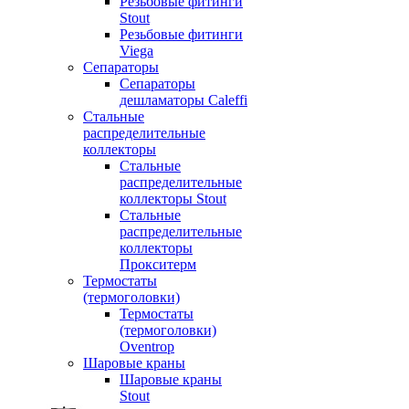
Резьбовые фитинги
Stout
Резьбовые фитинги
Viega
Сепараторы
Сепараторы
дешламаторы Caleffi
Стальные
распределительные
коллекторы
Стальные
распределительные
коллекторы Stout
Стальные
распределительные
коллекторы
Прокситерм
Термостаты
(термоголовки)
Термостаты
(термоголовки)
Oventrop
Шаровые краны
Шаровые краны
Stout