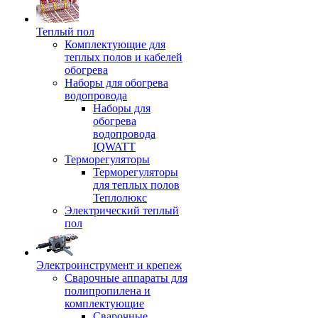
Теплый пол
Комплектующие для
теплых полов и кабелей
обогрева
Наборы для обогрева
водопровода
Наборы для
обогрева
водопровода
IQWATT
Терморегуляторы
Терморегуляторы
для теплых полов
Теплолюкс
Электрический теплый
пол
Электроинструмент и крепеж
Сварочные аппараты для
полипропилена и
комплектующие
Сварочные