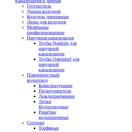
Канализация и дренаж
Геотекстиль
Днища колодцев
Колодцы дренажные
Люки для колодцев
Мембраны
профилированные
Наружная канализация
Трубы Nashorn для
наружной
канализации
Трубы Ostendorf для
наружной
канализации
Поверхностный
водоотвод
Комплектующие
Пескоуловители
Дождеприёмники
Лотки
Водоотводные
Решётки
водоприемные
Септики
Торфяные