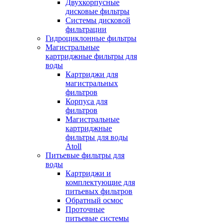
Двухкорпусные
дисковые фильтры
Системы дисковой
фильтрации
Гидроциклонные фильтры
Магистральные
картриджные фильтры для
воды
Картриджи для
магистральных
фильтров
Корпуса для
фильтров
Магистральные
картриджные
фильтры для воды
Atoll
Питьевые фильтры для
воды
Картриджи и
комплектующие для
питьевых фильтров
Обратный осмос
Проточные
питьевые системы