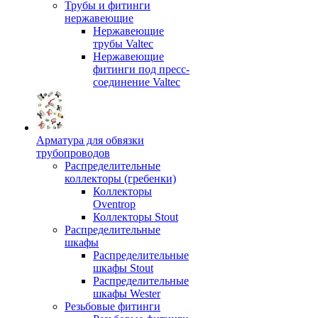
Трубы и фитинги
нержавеющие
Нержавеющие
трубы Valtec
Нержавеющие
фитинги под пресс-
соединение Valtec
Арматура для обвязки
трубопроводов
Распределительные
коллекторы (гребенки)
Коллекторы
Oventrop
Коллекторы Stout
Распределительные
шкафы
Распределительные
шкафы Stout
Распределительные
шкафы Wester
Резьбовые фитинги