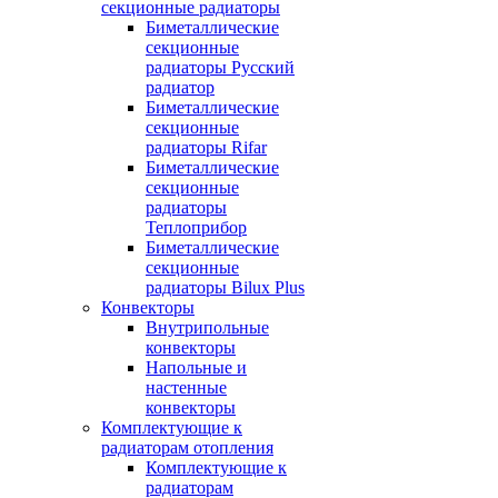
секционные радиаторы
Биметаллические
секционные
радиаторы Русский
радиатор
Биметаллические
секционные
радиаторы Rifar
Биметаллические
секционные
радиаторы
Теплоприбор
Биметаллические
секционные
радиаторы Bilux Plus
Конвекторы
Внутрипольные
конвекторы
Напольные и
настенные
конвекторы
Комплектующие к
радиаторам отопления
Комплектующие к
радиаторам