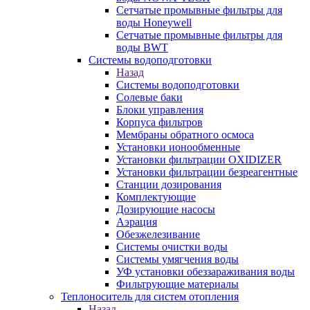
Сетчатые промывные фильтры для
воды Honeywell
Сетчатые промывные фильтры для
воды BWT
Системы водоподготовки
Назад
Системы водоподготовки
Солевые баки
Блоки управления
Корпуса фильтров
Мембраны обратного осмоса
Установки ионообменные
Установки фильтрации OXIDIZER
Установки фильтрации безреагентные
Станции дозирования
Комплектующие
Дозирующие насосы
Аэрация
Обезжелезивание
Системы очистки воды
Системы умягчения воды
УФ установки обеззараживания воды
Фильтрующие материалы
Теплоноситель для систем отопления
Назад