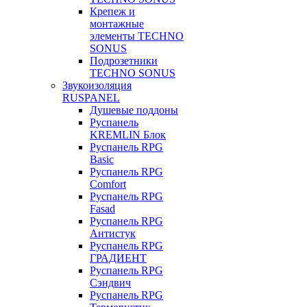
Крепеж и
монтажные
элементы TECHNO
SONUS
Подрозетники
TECHNO SONUS
Звукоизоляция
RUSPANEL
Душевые поддоны
Руспанель
KREMLIN Блок
Руспанель RPG
Basic
Руспанель RPG
Comfort
Руспанель RPG
Fasad
Руспанель RPG
Антистук
Руспанель RPG
ГРАДИЕНТ
Руспанель RPG
Сэндвич
Руспанель RPG