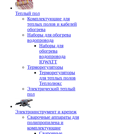
Теплый пол
Комплектующие для
теплых полов и кабелей
обогрева
Наборы для обогрева
водопровода
Наборы для
обогрева
водопровода
IQWATT
Терморегуляторы
Терморегуляторы
для теплых полов
Теплолюкс
Электрический теплый
пол
Электроинструмент и крепеж
Сварочные аппараты для
полипропилена и
комплектующие
Сварочные