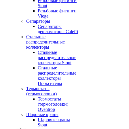
Резьбовые фитинги
Stout
Резьбовые фитинги
Viega
Сепараторы
Сепараторы
дешламаторы Caleffi
Стальные
распределительные
коллекторы
Стальные
распределительные
коллекторы Stout
Стальные
распределительные
коллекторы
Прокситерм
Термостаты
(термоголовки)
Термостаты
(термоголовки)
Oventrop
Шаровые краны
Шаровые краны
Stout