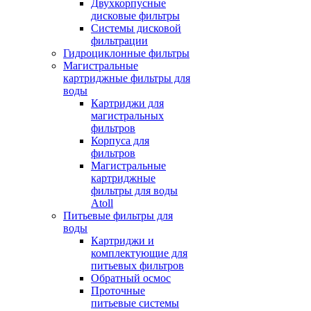
Двухкорпусные
дисковые фильтры
Системы дисковой
фильтрации
Гидроциклонные фильтры
Магистральные
картриджные фильтры для
воды
Картриджи для
магистральных
фильтров
Корпуса для
фильтров
Магистральные
картриджные
фильтры для воды
Atoll
Питьевые фильтры для
воды
Картриджи и
комплектующие для
питьевых фильтров
Обратный осмос
Проточные
питьевые системы