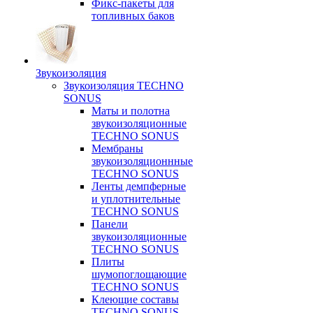
Фикс-пакеты для
топливных баков
Звукоизоляция
Звукоизоляция TECHNO
SONUS
Маты и полотна
звукоизоляционные
TECHNO SONUS
Мембраны
звукоизоляционнные
TECHNO SONUS
Ленты демпферные
и уплотнительные
TECHNO SONUS
Панели
звукоизоляционные
TECHNO SONUS
Плиты
шумопоглощающие
TECHNO SONUS
Клеющие составы
TECHNO SONUS