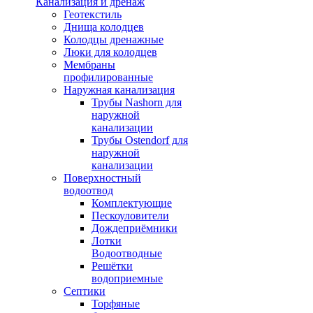
Канализация и дренаж
Геотекстиль
Днища колодцев
Колодцы дренажные
Люки для колодцев
Мембраны
профилированные
Наружная канализация
Трубы Nashorn для
наружной
канализации
Трубы Ostendorf для
наружной
канализации
Поверхностный
водоотвод
Комплектующие
Пескоуловители
Дождеприёмники
Лотки
Водоотводные
Решётки
водоприемные
Септики
Торфяные