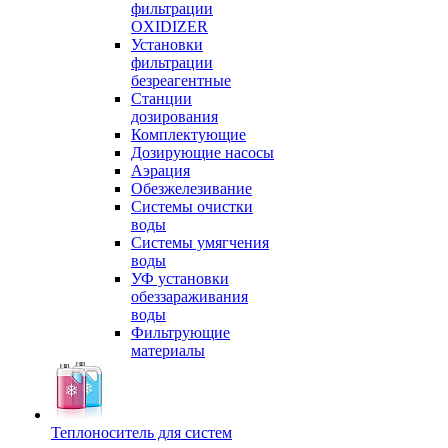
фильтрации
OXIDIZER
Установки
фильтрации
безреагентные
Станции
дозирования
Комплектующие
Дозирующие насосы
Аэрация
Обезжелезивание
Системы очистки
воды
Системы умягчения
воды
УФ установки
обеззараживания
воды
Фильтрующие
материалы
Теплоноситель для систем