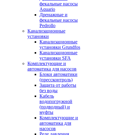
фекальные насосы
Aquario
Дренажные и
фекальные насосы
Pedrollo
Канализационные
установки
Канализационные
установки Grundfos
Канализационные
установки SFA
Комплектующие и
автоматика для насосов
Блоки автоматики
(прессконтроль)
Защита от работы
без воды
Кабель
водопогружной
(подводный) и
муфты
Комплектующие и
автоматика для
насосов
Реле давления