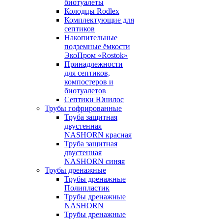
биотуалеты
Колодцы Rodlex
Комплектующие для
септиков
Накопительные
подземные ёмкости
ЭкоПром «Rostok»
Принадлежности
для септиков,
компостеров и
биотуалетов
Септики Юнилос
Трубы гофрированные
Труба защитная
двустенная
NASHORN красная
Труба защитная
двустенная
NASHORN синяя
Трубы дренажные
Трубы дренажные
Полипластик
Трубы дренажные
NASHORN
Трубы дренажные