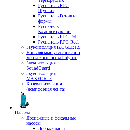
Терморустик
Руспанель RPG
Шунгит
Руспанель Готовые
формы
Руспанель
Комплектующие
Руспанель RPG Foil
Руспанель RPG Real
Звукоизоляция IZOGERTZ
Напыляемые утеплители и
монтажные пены Polynor
Звукоизоляция
SoundGuard
Звукоизоляция
MAXFORTE
Краевая изоляция
(демпферная лента)
Насосы
Дренажные и фекальные
насосы
Дренажные и