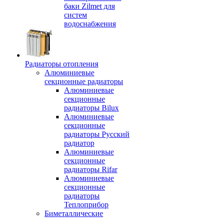
баки Zilmet для
систем
водоснабжения
Радиаторы отопления
Алюминиевые
секционные радиаторы
Алюминиевые
секционные
радиаторы Bilux
Алюминиевые
секционные
радиаторы Русский
радиатор
Алюминиевые
секционные
радиаторы Rifar
Алюминиевые
секционные
радиаторы
Теплоприбор
Биметаллические