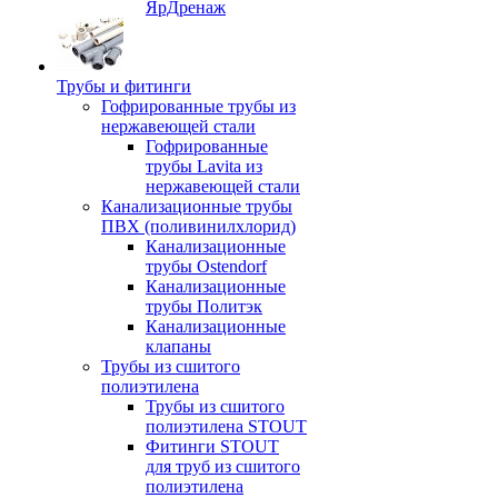
ЯрДренаж
Трубы и фитинги
Гофрированные трубы из
нержавеющей стали
Гофрированные
трубы Lavita из
нержавеющей стали
Канализационные трубы
ПВХ (поливинилхлорид)
Канализационные
трубы Ostendorf
Канализационные
трубы Политэк
Канализационные
клапаны
Трубы из сшитого
полиэтилена
Трубы из сшитого
полиэтилена STOUT
Фитинги STOUT
для труб из сшитого
полиэтилена