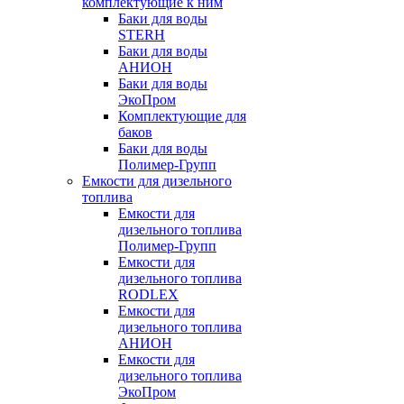
комплектующие к ним
Баки для воды
STERH
Баки для воды
АНИОН
Баки для воды
ЭкоПром
Комплектующие для
баков
Баки для воды
Полимер-Групп
Емкости для дизельного
топлива
Емкости для
дизельного топлива
Полимер-Групп
Емкости для
дизельного топлива
RODLEX
Емкости для
дизельного топлива
АНИОН
Емкости для
дизельного топлива
ЭкоПром