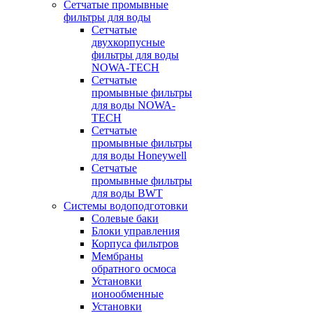
Сетчатые промывные
фильтры для воды
Сетчатые
двухкорпусные
фильтры для воды
NOWA-TECH
Сетчатые
промывные фильтры
для воды NOWA-
TECH
Сетчатые
промывные фильтры
для воды Honeywell
Сетчатые
промывные фильтры
для воды BWT
Системы водоподготовки
Солевые баки
Блоки управления
Корпуса фильтров
Мембраны
обратного осмоса
Установки
ионообменные
Установки