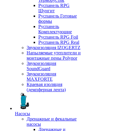
Терморустик
Руспанель RPG
Шунгит
Руспанель Готовые
формы
Руспанель
Комплектующие
Руспанель RPG Foil
Руспанель RPG Real
Звукоизоляция IZOGERTZ
Напыляемые утеплители и
монтажные пены Polynor
Звукоизоляция
SoundGuard
Звукоизоляция
MAXFORTE
Краевая изоляция
(демпферная лента)
Насосы
Дренажные и фекальные
насосы
Дренажные и