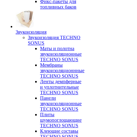
Фикс-пакеты для
топливных баков
Звукоизоляция
Звукоизоляция TECHNO
SONUS
Маты и полотна
звукоизоляционные
TECHNO SONUS
Мембраны
звукоизоляционнные
TECHNO SONUS
Ленты демпферные
и уплотнительные
TECHNO SONUS
Панели
звукоизоляционные
TECHNO SONUS
Плиты
шумопоглощающие
TECHNO SONUS
Клеющие составы
TECHNO SONUS