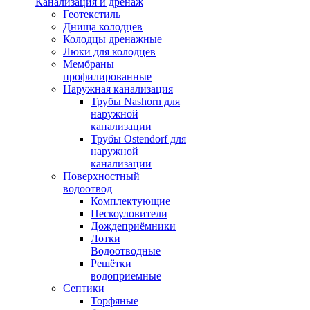
Канализация и дренаж
Геотекстиль
Днища колодцев
Колодцы дренажные
Люки для колодцев
Мембраны
профилированные
Наружная канализация
Трубы Nashorn для
наружной
канализации
Трубы Ostendorf для
наружной
канализации
Поверхностный
водоотвод
Комплектующие
Пескоуловители
Дождеприёмники
Лотки
Водоотводные
Решётки
водоприемные
Септики
Торфяные