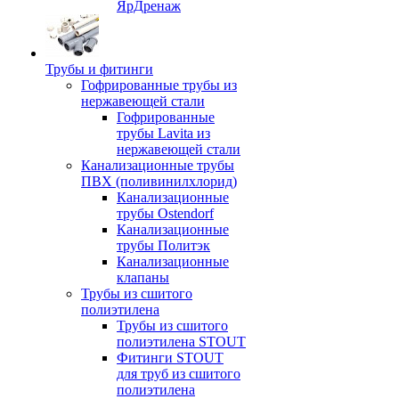
ЯрДренаж
Трубы и фитинги
Гофрированные трубы из
нержавеющей стали
Гофрированные
трубы Lavita из
нержавеющей стали
Канализационные трубы
ПВХ (поливинилхлорид)
Канализационные
трубы Ostendorf
Канализационные
трубы Политэк
Канализационные
клапаны
Трубы из сшитого
полиэтилена
Трубы из сшитого
полиэтилена STOUT
Фитинги STOUT
для труб из сшитого
полиэтилена