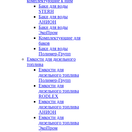
комплектующие к ним
Баки для воды
STERH
Баки для воды
АНИОН
Баки для воды
ЭкоПром
Комплектующие для
баков
Баки для воды
Полимер-Групп
Емкости для дизельного
топлива
Емкости для
дизельного топлива
Полимер-Групп
Емкости для
дизельного топлива
RODLEX
Емкости для
дизельного топлива
АНИОН
Емкости для
дизельного топлива
ЭкоПром