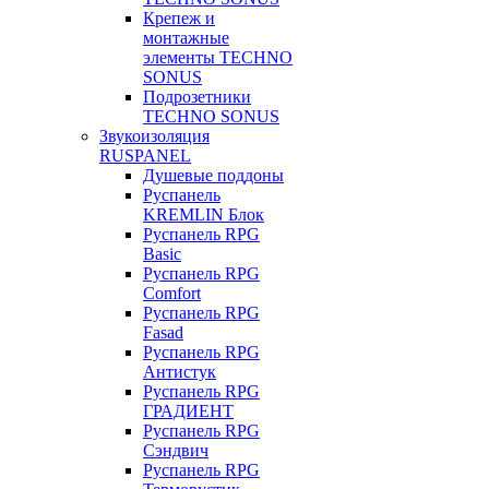
Крепеж и
монтажные
элементы TECHNO
SONUS
Подрозетники
TECHNO SONUS
Звукоизоляция
RUSPANEL
Душевые поддоны
Руспанель
KREMLIN Блок
Руспанель RPG
Basic
Руспанель RPG
Comfort
Руспанель RPG
Fasad
Руспанель RPG
Антистук
Руспанель RPG
ГРАДИЕНТ
Руспанель RPG
Сэндвич
Руспанель RPG