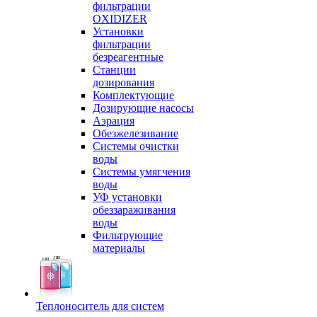
фильтрации
OXIDIZER
Установки
фильтрации
безреагентные
Станции
дозирования
Комплектующие
Дозирующие насосы
Аэрация
Обезжелезивание
Системы очистки
воды
Системы умягчения
воды
УФ установки
обеззараживания
воды
Фильтрующие
материалы
Теплоноситель для систем