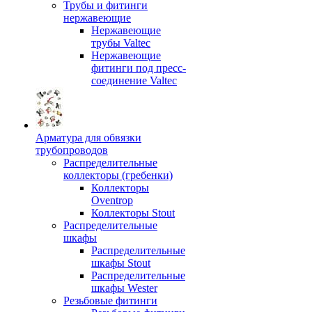
Трубы и фитинги
нержавеющие
Нержавеющие
трубы Valtec
Нержавеющие
фитинги под пресс-
соединение Valtec
Арматура для обвязки
трубопроводов
Распределительные
коллекторы (гребенки)
Коллекторы
Oventrop
Коллекторы Stout
Распределительные
шкафы
Распределительные
шкафы Stout
Распределительные
шкафы Wester
Резьбовые фитинги