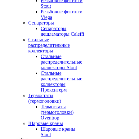
Резьбовые фитинги
Stout
Резьбовые фитинги
Viega
Сепараторы
Сепараторы
дешламаторы Caleffi
Стальные
распределительные
коллекторы
Стальные
распределительные
коллекторы Stout
Стальные
распределительные
коллекторы
Прокситерм
Термостаты
(термоголовки)
Термостаты
(термоголовки)
Oventrop
Шаровые краны
Шаровые краны
Stout