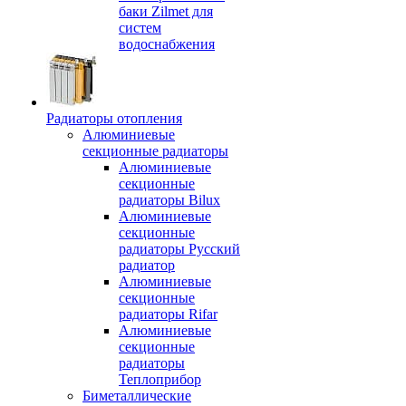
баки Zilmet для
систем
водоснабжения
Радиаторы отопления
Алюминиевые
секционные радиаторы
Алюминиевые
секционные
радиаторы Bilux
Алюминиевые
секционные
радиаторы Русский
радиатор
Алюминиевые
секционные
радиаторы Rifar
Алюминиевые
секционные
радиаторы
Теплоприбор
Биметаллические