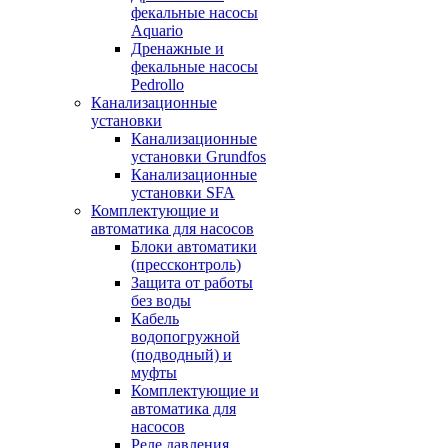
фекальные насосы
Aquario
Дренажные и
фекальные насосы
Pedrollo
Канализационные
установки
Канализационные
установки Grundfos
Канализационные
установки SFA
Комплектующие и
автоматика для насосов
Блоки автоматики
(прессконтроль)
Защита от работы
без воды
Кабель
водопогружной
(подводный) и
муфты
Комплектующие и
автоматика для
насосов
Реле давления