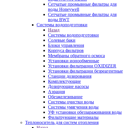
Сетчатые промывные фильтры для
воды Honeywell
Сетчатые промывные фильтры для
воды BWT
Системы водоподготовки
Назад
Системы водоподготовки
Солевые баки
Блоки управления
Корпуса фильтров
Мембраны обратного осмоса
Установки ионообменные
Установки фильтрации OXIDIZER
Установки фильтрации безреагентные
Станции дозирования
Комплектующие
Дозирующие насосы
Аэрация
Обезжелезивание
Системы очистки воды
Системы умягчения воды
УФ установки обеззараживания воды
Фильтрующие материалы
Теплоноситель для систем отопления
Назад