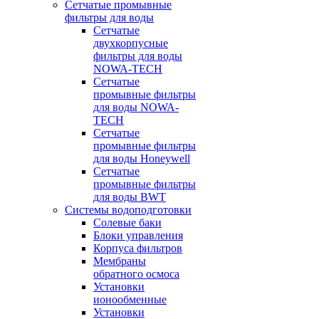
Сетчатые промывные
фильтры для воды
Сетчатые
двухкорпусные
фильтры для воды
NOWA-TECH
Сетчатые
промывные фильтры
для воды NOWA-
TECH
Сетчатые
промывные фильтры
для воды Honeywell
Сетчатые
промывные фильтры
для воды BWT
Системы водоподготовки
Солевые баки
Блоки управления
Корпуса фильтров
Мембраны
обратного осмоса
Установки
ионообменные
Установки