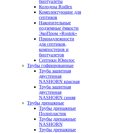
биотуалеты
Колодцы Rodlex
Комплектующие для
септиков
Накопительные
подземные ёмкости
ЭкоПром «Rostok»
Принадлежности
для септиков,
компостеров и
биотуалетов
Септики Юнилос
Трубы гофрированные
Труба защитная
двустенная
NASHORN красная
Труба защитная
двустенная
NASHORN синяя
Трубы дренажные
Трубы дренажные
Полипластик
Трубы дренажные
NASHORN
Трубы дренажные