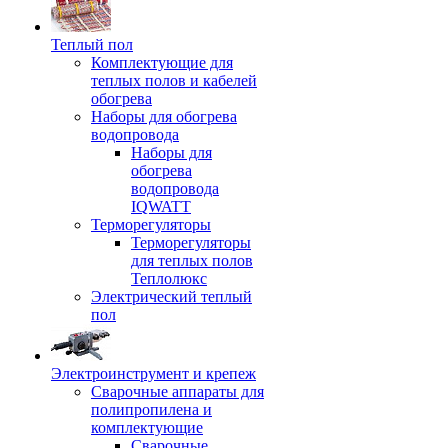
Теплый пол
Комплектующие для
теплых полов и кабелей
обогрева
Наборы для обогрева
водопровода
Наборы для
обогрева
водопровода
IQWATT
Терморегуляторы
Терморегуляторы
для теплых полов
Теплолюкс
Электрический теплый
пол
Электроинструмент и крепеж
Сварочные аппараты для
полипропилена и
комплектующие
Сварочные