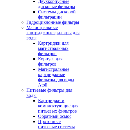
Двухкорпусные
дисковые фильтры
Системы дисковой
фильтрации
Гидроциклонные фильтры
Магистральные
картриджные фильтры для
воды
Картриджи для
магистральных
фильтров
Корпуса для
фильтров
Магистральные
картриджные
фильтры для воды
Atoll
Питьевые фильтры для
воды
Картриджи и
комплектующие для
питьевых фильтров
Обратный осмос
Проточные
питьевые системы