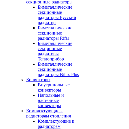
секционные радиаторы
Биметаллические
секционные
радиаторы Русский
радиатор
Биметаллические
секционные
радиаторы Rifar
Биметаллические
секционные
радиаторы
Теплоприбор
Биметаллические
секционные
радиаторы Bilux Plus
Конвекторы
Внутрипольные
конвекторы
Напольные и
настенные
конвекторы
Комплектующие к
радиаторам отопления
Комплектующие к
радиаторам