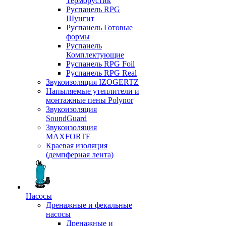
Терморустик
Руспанель RPG
Шунгит
Руспанель Готовые
формы
Руспанель
Комплектующие
Руспанель RPG Foil
Руспанель RPG Real
Звукоизоляция IZOGERTZ
Напыляемые утеплители и
монтажные пены Polynor
Звукоизоляция
SoundGuard
Звукоизоляция
MAXFORTE
Краевая изоляция
(демпферная лента)
Насосы
Дренажные и фекальные
насосы
Дренажные и