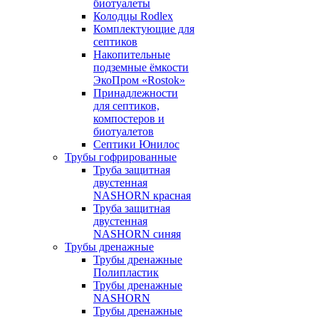
биотуалеты
Колодцы Rodlex
Комплектующие для
септиков
Накопительные
подземные ёмкости
ЭкоПром «Rostok»
Принадлежности
для септиков,
компостеров и
биотуалетов
Септики Юнилос
Трубы гофрированные
Труба защитная
двустенная
NASHORN красная
Труба защитная
двустенная
NASHORN синяя
Трубы дренажные
Трубы дренажные
Полипластик
Трубы дренажные
NASHORN
Трубы дренажные