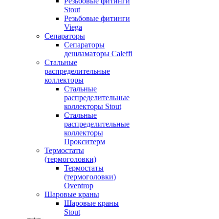
Резьбовые фитинги
Stout
Резьбовые фитинги
Viega
Сепараторы
Сепараторы
дешламаторы Caleffi
Стальные
распределительные
коллекторы
Стальные
распределительные
коллекторы Stout
Стальные
распределительные
коллекторы
Прокситерм
Термостаты
(термоголовки)
Термостаты
(термоголовки)
Oventrop
Шаровые краны
Шаровые краны
Stout