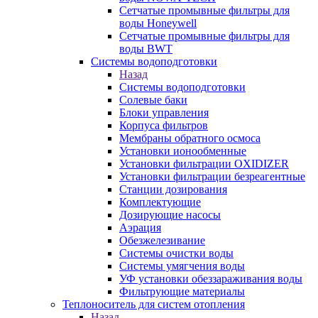
Сетчатые промывные фильтры для
воды Honeywell
Сетчатые промывные фильтры для
воды BWT
Системы водоподготовки
Назад
Системы водоподготовки
Солевые баки
Блоки управления
Корпуса фильтров
Мембраны обратного осмоса
Установки ионообменные
Установки фильтрации OXIDIZER
Установки фильтрации безреагентные
Станции дозирования
Комплектующие
Дозирующие насосы
Аэрация
Обезжелезивание
Системы очистки воды
Системы умягчения воды
УФ установки обеззараживания воды
Фильтрующие материалы
Теплоноситель для систем отопления
Назад