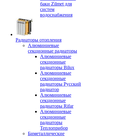
баки Zilmet для
систем
водоснабжения
Радиаторы отопления
Алюминиевые
секционные радиаторы
Алюминиевые
секционные
радиаторы Bilux
Алюминиевые
секционные
радиаторы Русский
радиатор
Алюминиевые
секционные
радиаторы Rifar
Алюминиевые
секционные
радиаторы
Теплоприбор
Биметаллические