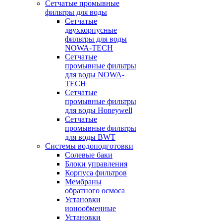
Сетчатые промывные
фильтры для воды
Сетчатые
двухкорпусные
фильтры для воды
NOWA-TECH
Сетчатые
промывные фильтры
для воды NOWA-
TECH
Сетчатые
промывные фильтры
для воды Honeywell
Сетчатые
промывные фильтры
для воды BWT
Системы водоподготовки
Солевые баки
Блоки управления
Корпуса фильтров
Мембраны
обратного осмоса
Установки
ионообменные
Установки