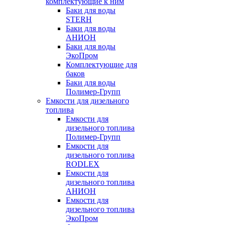
комплектующие к ним
Баки для воды
STERH
Баки для воды
АНИОН
Баки для воды
ЭкоПром
Комплектующие для
баков
Баки для воды
Полимер-Групп
Емкости для дизельного
топлива
Емкости для
дизельного топлива
Полимер-Групп
Емкости для
дизельного топлива
RODLEX
Емкости для
дизельного топлива
АНИОН
Емкости для
дизельного топлива
ЭкоПром