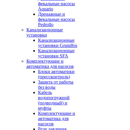
фекальные насосы
Aquario
Дренажные и
фекальные насосы
Pedrollo
Канализационные
установки
Канализационные
установки Grundfos
Канализационные
установки SFA
Комплектующие и
автоматика для насосов
Блоки автоматики
(прессконтроль)
Защита от работы
без воды
Кабель
водопогружной
(подводный) и
муфты
Комплектующие и
автоматика для
насосов
Реле давления