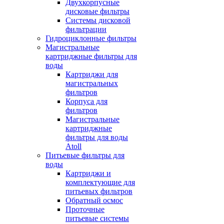
Двухкорпусные
дисковые фильтры
Системы дисковой
фильтрации
Гидроциклонные фильтры
Магистральные
картриджные фильтры для
воды
Картриджи для
магистральных
фильтров
Корпуса для
фильтров
Магистральные
картриджные
фильтры для воды
Atoll
Питьевые фильтры для
воды
Картриджи и
комплектующие для
питьевых фильтров
Обратный осмос
Проточные
питьевые системы