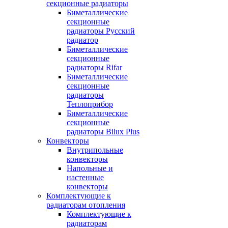
секционные радиаторы
Биметаллические
секционные
радиаторы Русский
радиатор
Биметаллические
секционные
радиаторы Rifar
Биметаллические
секционные
радиаторы
Теплоприбор
Биметаллические
секционные
радиаторы Bilux Plus
Конвекторы
Внутрипольные
конвекторы
Напольные и
настенные
конвекторы
Комплектующие к
радиаторам отопления
Комплектующие к
радиаторам