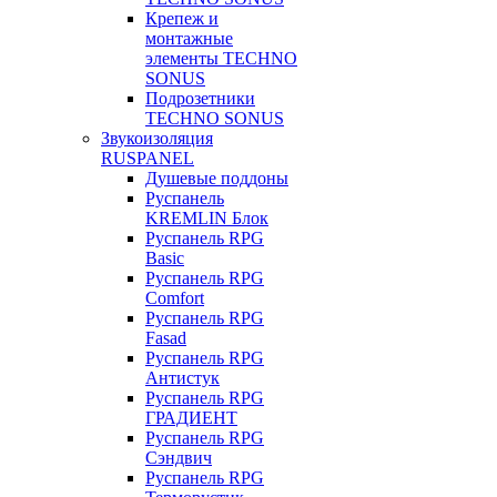
Крепеж и
монтажные
элементы TECHNO
SONUS
Подрозетники
TECHNO SONUS
Звукоизоляция
RUSPANEL
Душевые поддоны
Руспанель
KREMLIN Блок
Руспанель RPG
Basic
Руспанель RPG
Comfort
Руспанель RPG
Fasad
Руспанель RPG
Антистук
Руспанель RPG
ГРАДИЕНТ
Руспанель RPG
Сэндвич
Руспанель RPG