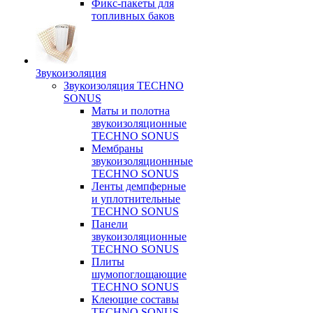
Фикс-пакеты для
топливных баков
Звукоизоляция
Звукоизоляция TECHNO
SONUS
Маты и полотна
звукоизоляционные
TECHNO SONUS
Мембраны
звукоизоляционнные
TECHNO SONUS
Ленты демпферные
и уплотнительные
TECHNO SONUS
Панели
звукоизоляционные
TECHNO SONUS
Плиты
шумопоглощающие
TECHNO SONUS
Клеющие составы
TECHNO SONUS