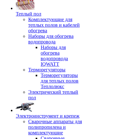
Теплый пол
Комплектующие для
теплых полов и кабелей
обогрева
Наборы для обогрева
водопровода
Наборы для
обогрева
водопровода
IQWATT
Терморегуляторы
Терморегуляторы
для теплых полов
Теплолюкс
Электрический теплый
пол
Электроинструмент и крепеж
Сварочные аппараты для
полипропилена и
комплектующие
Сварочные