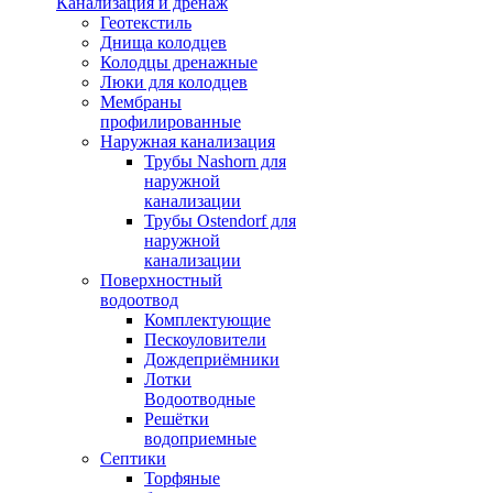
Канализация и дренаж
Геотекстиль
Днища колодцев
Колодцы дренажные
Люки для колодцев
Мембраны
профилированные
Наружная канализация
Трубы Nashorn для
наружной
канализации
Трубы Ostendorf для
наружной
канализации
Поверхностный
водоотвод
Комплектующие
Пескоуловители
Дождеприёмники
Лотки
Водоотводные
Решётки
водоприемные
Септики
Торфяные