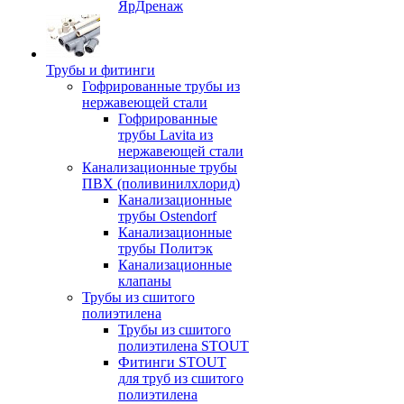
ЯрДренаж
Трубы и фитинги
Гофрированные трубы из
нержавеющей стали
Гофрированные
трубы Lavita из
нержавеющей стали
Канализационные трубы
ПВХ (поливинилхлорид)
Канализационные
трубы Ostendorf
Канализационные
трубы Политэк
Канализационные
клапаны
Трубы из сшитого
полиэтилена
Трубы из сшитого
полиэтилена STOUT
Фитинги STOUT
для труб из сшитого
полиэтилена