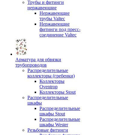
Трубы и фитинги
нержавеющие
Нержавеющие
трубы Valtec
Нержавеющие
фитинги под пресс-
соединение Valtec
Арматура для обвязки
трубопроводов
Распределительные
коллекторы (гребенки)
Коллекторы
Oventrop
Коллекторы Stout
Распределительные
шкафы
Распределительные
шкафы Stout
Распределительные
шкафы Wester
Резьбовые фитинги