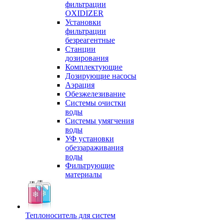
фильтрации
OXIDIZER
Установки
фильтрации
безреагентные
Станции
дозирования
Комплектующие
Дозирующие насосы
Аэрация
Обезжелезивание
Системы очистки
воды
Системы умягчения
воды
УФ установки
обеззараживания
воды
Фильтрующие
материалы
Теплоноситель для систем