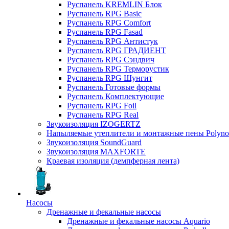
Руспанель KREMLIN Блок
Руспанель RPG Basic
Руспанель RPG Comfort
Руспанель RPG Fasad
Руспанель RPG Антистук
Руспанель RPG ГРАДИЕНТ
Руспанель RPG Сэндвич
Руспанель RPG Терморустик
Руспанель RPG Шунгит
Руспанель Готовые формы
Руспанель Комплектующие
Руспанель RPG Foil
Руспанель RPG Real
Звукоизоляция IZOGERTZ
Напыляемые утеплители и монтажные пены Polyno
Звукоизоляция SoundGuard
Звукоизоляция MAXFORTE
Краевая изоляция (демпферная лента)
Насосы
Дренажные и фекальные насосы
Дренажные и фекальные насосы Aquario