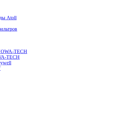
ы Atoll
ильтров
ы NOWA-TECH
OWA-TECH
ywell
T