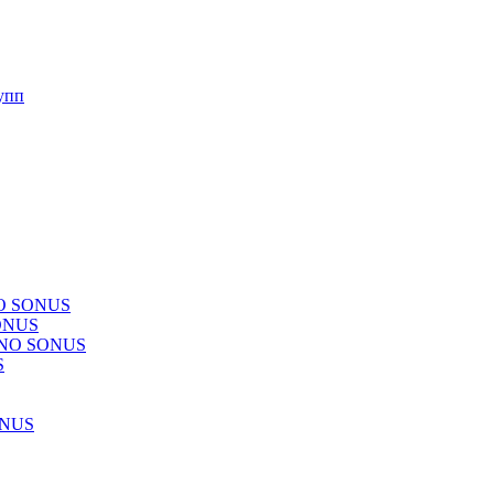
упп
NO SONUS
ONUS
CHNO SONUS
S
ONUS