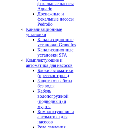
фекальные насосы
Aquario
Дренажные и
фекальные насосы
Pedrollo
Канализационные
установки
Канализационные
установки Grundfos
Канализационные
установки SFA
Комплектующие и
автоматика для насосов
Блоки автоматики
(прессконтроль)
Защита от работы
без воды
Кабель
водопогружной
(подводный) и
муфты
Комплектующие и
автоматика для
насосов
Реле давления