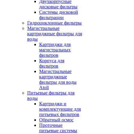
Двухкорпусные
дисковые фильтры
Системы дисковой
фильтрации
Гидроциклонные фильтры
Магистральные
картриджные фильтры для
воды
Картриджи для
магистральных
фильтров
Корпуса для
фильтров
Магистральные
картриджные
фильтры для воды
Atoll
Питьевые фильтры для
воды
Картриджи и
комплектующие для
питьевых фильтров
Обратный осмос
Проточные
питьевые системы