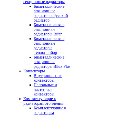
секционные радиаторы
Биметаллические
секционные
радиаторы Русский
радиатор
Биметаллические
секционные
радиаторы Rifar
Биметаллические
секционные
радиаторы
Теплоприбор
Биметаллические
секционные
радиаторы Bilux Plus
Конвекторы
Внутрипольные
конвекторы
Напольные и
настенные
конвекторы
Комплектующие к
радиаторам отопления
Комплектующие к
радиаторам