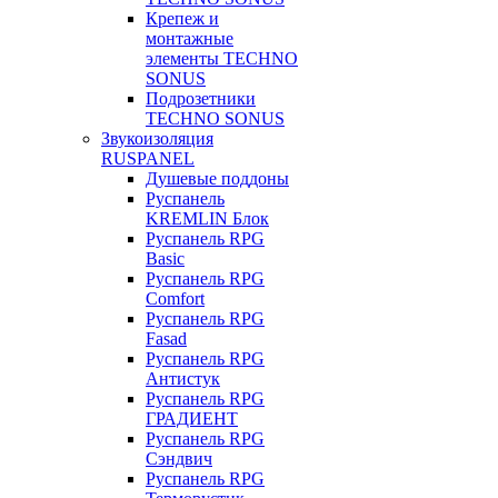
Крепеж и
монтажные
элементы TECHNO
SONUS
Подрозетники
TECHNO SONUS
Звукоизоляция
RUSPANEL
Душевые поддоны
Руспанель
KREMLIN Блок
Руспанель RPG
Basic
Руспанель RPG
Comfort
Руспанель RPG
Fasad
Руспанель RPG
Антистук
Руспанель RPG
ГРАДИЕНТ
Руспанель RPG
Сэндвич
Руспанель RPG