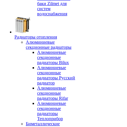
баки Zilmet для
систем
водоснабжения
Радиаторы отопления
Алюминиевые
секционные радиаторы
Алюминиевые
секционные
радиаторы Bilux
Алюминиевые
секционные
радиаторы Русский
радиатор
Алюминиевые
секционные
радиаторы Rifar
Алюминиевые
секционные
радиаторы
Теплоприбор
Биметаллические