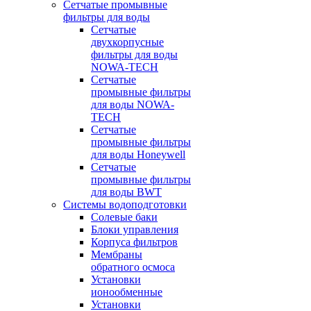
Сетчатые промывные
фильтры для воды
Сетчатые
двухкорпусные
фильтры для воды
NOWA-TECH
Сетчатые
промывные фильтры
для воды NOWA-
TECH
Сетчатые
промывные фильтры
для воды Honeywell
Сетчатые
промывные фильтры
для воды BWT
Системы водоподготовки
Солевые баки
Блоки управления
Корпуса фильтров
Мембраны
обратного осмоса
Установки
ионообменные
Установки