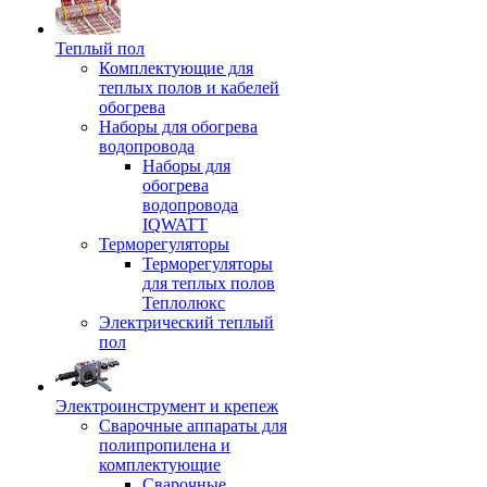
Теплый пол
Комплектующие для
теплых полов и кабелей
обогрева
Наборы для обогрева
водопровода
Наборы для
обогрева
водопровода
IQWATT
Терморегуляторы
Терморегуляторы
для теплых полов
Теплолюкс
Электрический теплый
пол
Электроинструмент и крепеж
Сварочные аппараты для
полипропилена и
комплектующие
Сварочные