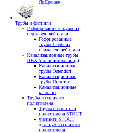
ЯрДренаж
Трубы и фитинги
Гофрированные трубы из
нержавеющей стали
Гофрированные
трубы Lavita из
нержавеющей стали
Канализационные трубы
ПВХ (поливинилхлорид)
Канализационные
трубы Ostendorf
Канализационные
трубы Политэк
Канализационные
клапаны
Трубы из сшитого
полиэтилена
Трубы из сшитого
полиэтилена STOUT
Фитинги STOUT
для труб из сшитого
полиэтилена