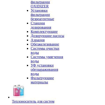
фильтрации
OXIDIZER
Установки
фильтрации
безреагентные
Станции
дозирования
Комплектующие
Дозирующие насосы
Аэрация
Обезжелезивание
Системы очистки
воды
Системы умягчения
воды
УФ установки
обеззараживания
воды
Фильтрующие
материалы
Теплоноситель для систем