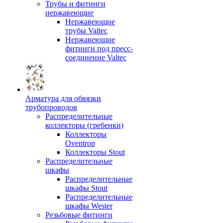
Трубы и фитинги
нержавеющие
Нержавеющие
трубы Valtec
Нержавеющие
фитинги под пресс-
соединение Valtec
Арматура для обвязки
трубопроводов
Распределительные
коллекторы (гребенки)
Коллекторы
Oventrop
Коллекторы Stout
Распределительные
шкафы
Распределительные
шкафы Stout
Распределительные
шкафы Wester
Резьбовые фитинги