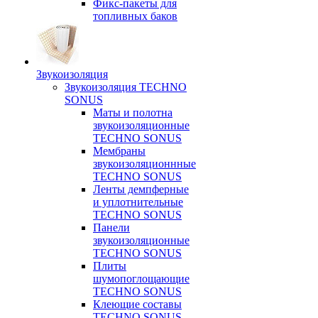
Фикс-пакеты для
топливных баков
Звукоизоляция
Звукоизоляция TECHNO
SONUS
Маты и полотна
звукоизоляционные
TECHNO SONUS
Мембраны
звукоизоляционнные
TECHNO SONUS
Ленты демпферные
и уплотнительные
TECHNO SONUS
Панели
звукоизоляционные
TECHNO SONUS
Плиты
шумопоглощающие
TECHNO SONUS
Клеющие составы
TECHNO SONUS