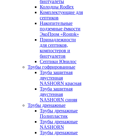
биотуалеты
Колодцы Rodlex
Комплектующие для
септиков
Накопительные
подземные ёмкости
ЭкоПром «Rostok»
Принадлежности
для септиков,
компостеров и
биотуалетов
Септики Юнилос
Трубы гофрированные
Труба защитная
двустенная
NASHORN красная
Труба защитная
двустенная
NASHORN синяя
Трубы дренажные
Трубы дренажные
Полипластик
Трубы дренажные
NASHORN
Трубы дренажные