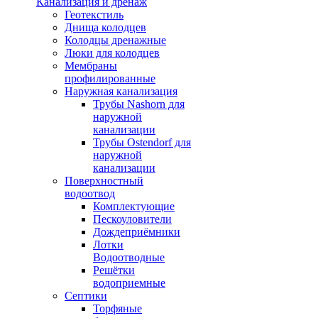
Канализация и дренаж
Геотекстиль
Днища колодцев
Колодцы дренажные
Люки для колодцев
Мембраны
профилированные
Наружная канализация
Трубы Nashorn для
наружной
канализации
Трубы Ostendorf для
наружной
канализации
Поверхностный
водоотвод
Комплектующие
Пескоуловители
Дождеприёмники
Лотки
Водоотводные
Решётки
водоприемные
Септики
Торфяные