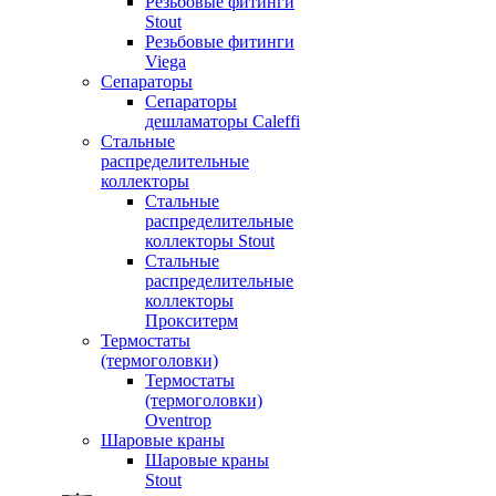
Резьбовые фитинги
Stout
Резьбовые фитинги
Viega
Сепараторы
Сепараторы
дешламаторы Caleffi
Стальные
распределительные
коллекторы
Стальные
распределительные
коллекторы Stout
Стальные
распределительные
коллекторы
Прокситерм
Термостаты
(термоголовки)
Термостаты
(термоголовки)
Oventrop
Шаровые краны
Шаровые краны
Stout