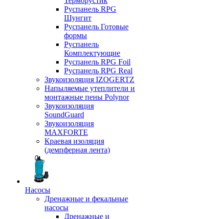
Терморустик
Руспанель RPG
Шунгит
Руспанель Готовые
формы
Руспанель
Комплектующие
Руспанель RPG Foil
Руспанель RPG Real
Звукоизоляция IZOGERTZ
Напыляемые утеплители и
монтажные пены Polynor
Звукоизоляция
SoundGuard
Звукоизоляция
MAXFORTE
Краевая изоляция
(демпферная лента)
Насосы
Дренажные и фекальные
насосы
Дренажные и