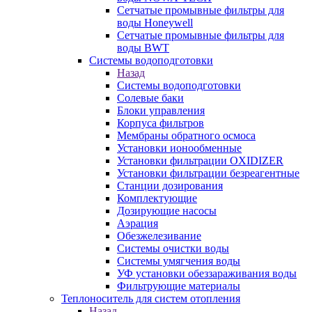
Сетчатые промывные фильтры для
воды Honeywell
Сетчатые промывные фильтры для
воды BWT
Системы водоподготовки
Назад
Системы водоподготовки
Солевые баки
Блоки управления
Корпуса фильтров
Мембраны обратного осмоса
Установки ионообменные
Установки фильтрации OXIDIZER
Установки фильтрации безреагентные
Станции дозирования
Комплектующие
Дозирующие насосы
Аэрация
Обезжелезивание
Системы очистки воды
Системы умягчения воды
УФ установки обеззараживания воды
Фильтрующие материалы
Теплоноситель для систем отопления
Назад