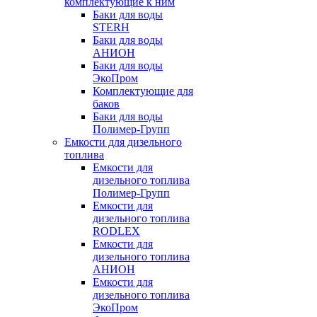
комплектующие к ним
Баки для воды
STERH
Баки для воды
АНИОН
Баки для воды
ЭкоПром
Комплектующие для
баков
Баки для воды
Полимер-Групп
Емкости для дизельного
топлива
Емкости для
дизельного топлива
Полимер-Групп
Емкости для
дизельного топлива
RODLEX
Емкости для
дизельного топлива
АНИОН
Емкости для
дизельного топлива
ЭкоПром