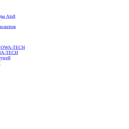
ы Atoll
ильтров
ы NOWA-TECH
OWA-TECH
ywell
T