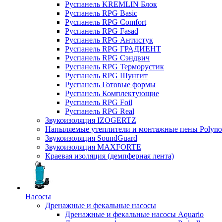
Руспанель KREMLIN Блок
Руспанель RPG Basic
Руспанель RPG Comfort
Руспанель RPG Fasad
Руспанель RPG Антистук
Руспанель RPG ГРАДИЕНТ
Руспанель RPG Сэндвич
Руспанель RPG Терморустик
Руспанель RPG Шунгит
Руспанель Готовые формы
Руспанель Комплектующие
Руспанель RPG Foil
Руспанель RPG Real
Звукоизоляция IZOGERTZ
Напыляемые утеплители и монтажные пены Polyno
Звукоизоляция SoundGuard
Звукоизоляция MAXFORTE
Краевая изоляция (демпферная лента)
Насосы
Дренажные и фекальные насосы
Дренажные и фекальные насосы Aquario