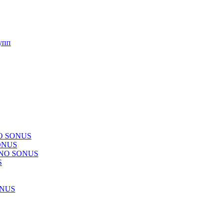
упп
NO SONUS
ONUS
CHNO SONUS
S
ONUS