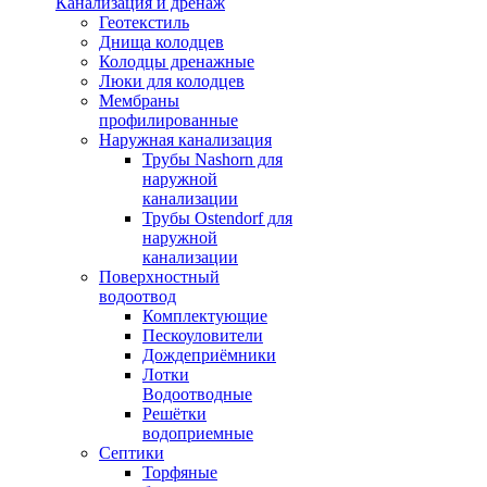
Канализация и дренаж
Геотекстиль
Днища колодцев
Колодцы дренажные
Люки для колодцев
Мембраны
профилированные
Наружная канализация
Трубы Nashorn для
наружной
канализации
Трубы Ostendorf для
наружной
канализации
Поверхностный
водоотвод
Комплектующие
Пескоуловители
Дождеприёмники
Лотки
Водоотводные
Решётки
водоприемные
Септики
Торфяные