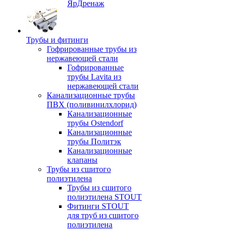
ЯрДренаж
Трубы и фитинги
Гофрированные трубы из
нержавеющей стали
Гофрированные
трубы Lavita из
нержавеющей стали
Канализационные трубы
ПВХ (поливинилхлорид)
Канализационные
трубы Ostendorf
Канализационные
трубы Политэк
Канализационные
клапаны
Трубы из сшитого
полиэтилена
Трубы из сшитого
полиэтилена STOUT
Фитинги STOUT
для труб из сшитого
полиэтилена