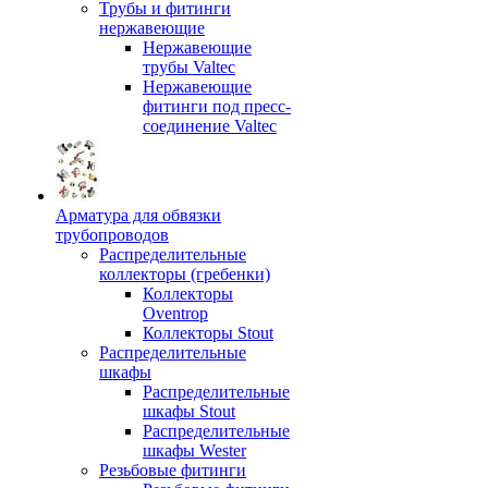
Трубы и фитинги
нержавеющие
Нержавеющие
трубы Valtec
Нержавеющие
фитинги под пресс-
соединение Valtec
Арматура для обвязки
трубопроводов
Распределительные
коллекторы (гребенки)
Коллекторы
Oventrop
Коллекторы Stout
Распределительные
шкафы
Распределительные
шкафы Stout
Распределительные
шкафы Wester
Резьбовые фитинги