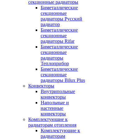
секционные радиаторы
Биметаллические
секционные
радиаторы Русский
радиатор
Биметаллические
секционные
радиаторы Rifar
Биметаллические
секционные
радиаторы
Теплоприбор
Биметаллические
секционные
радиаторы Bilux Plus
Конвекторы
Внутрипольные
конвекторы
Напольные и
настенные
конвекторы
Комплектующие к
радиаторам отопления
Комплектующие к
радиаторам