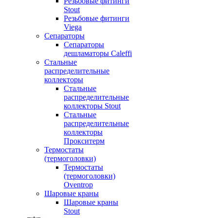
Резьбовые фитинги
Stout
Резьбовые фитинги
Viega
Сепараторы
Сепараторы
дешламаторы Caleffi
Стальные
распределительные
коллекторы
Стальные
распределительные
коллекторы Stout
Стальные
распределительные
коллекторы
Прокситерм
Термостаты
(термоголовки)
Термостаты
(термоголовки)
Oventrop
Шаровые краны
Шаровые краны
Stout