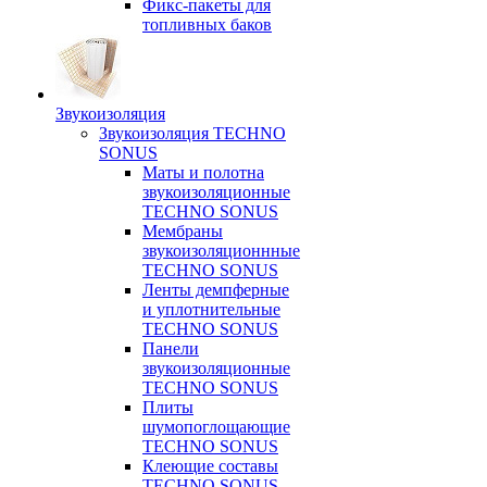
Фикс-пакеты для
топливных баков
Звукоизоляция
Звукоизоляция TECHNO
SONUS
Маты и полотна
звукоизоляционные
TECHNO SONUS
Мембраны
звукоизоляционнные
TECHNO SONUS
Ленты демпферные
и уплотнительные
TECHNO SONUS
Панели
звукоизоляционные
TECHNO SONUS
Плиты
шумопоглощающие
TECHNO SONUS
Клеющие составы
TECHNO SONUS