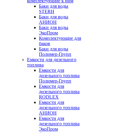
комплектующие к ним
Баки для воды
STERH
Баки для воды
АНИОН
Баки для воды
ЭкоПром
Комплектующие для
баков
Баки для воды
Полимер-Групп
Емкости для дизельного
топлива
Емкости для
дизельного топлива
Полимер-Групп
Емкости для
дизельного топлива
RODLEX
Емкости для
дизельного топлива
АНИОН
Емкости для
дизельного топлива
ЭкоПром