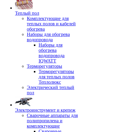
Теплый пол
Комплектующие для
теплых полов и кабелей
обогрева
Наборы для обогрева
водопровода
Наборы для
обогрева
водопровода
IQWATT
Терморегуляторы
Терморегуляторы
для теплых полов
Теплолюкс
Электрический теплый
пол
Электроинструмент и крепеж
Сварочные аппараты для
полипропилена и
комплектующие
Сварочные