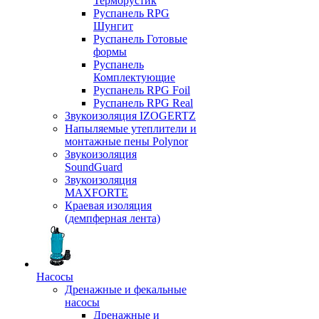
Терморустик
Руспанель RPG
Шунгит
Руспанель Готовые
формы
Руспанель
Комплектующие
Руспанель RPG Foil
Руспанель RPG Real
Звукоизоляция IZOGERTZ
Напыляемые утеплители и
монтажные пены Polynor
Звукоизоляция
SoundGuard
Звукоизоляция
MAXFORTE
Краевая изоляция
(демпферная лента)
Насосы
Дренажные и фекальные
насосы
Дренажные и