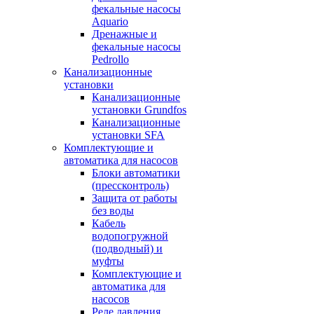
фекальные насосы
Aquario
Дренажные и
фекальные насосы
Pedrollo
Канализационные
установки
Канализационные
установки Grundfos
Канализационные
установки SFA
Комплектующие и
автоматика для насосов
Блоки автоматики
(прессконтроль)
Защита от работы
без воды
Кабель
водопогружной
(подводный) и
муфты
Комплектующие и
автоматика для
насосов
Реле давления