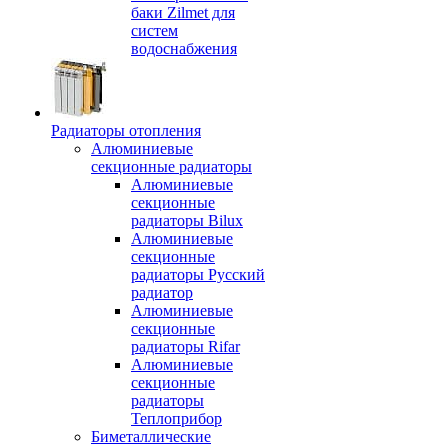
баки Zilmet для
систем
водоснабжения
Радиаторы отопления
Алюминиевые
секционные радиаторы
Алюминиевые
секционные
радиаторы Bilux
Алюминиевые
секционные
радиаторы Русский
радиатор
Алюминиевые
секционные
радиаторы Rifar
Алюминиевые
секционные
радиаторы
Теплоприбор
Биметаллические