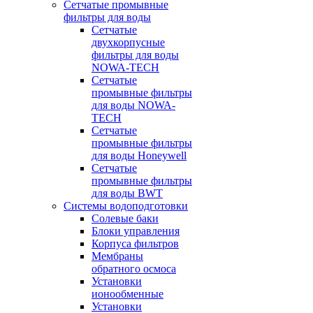
Сетчатые промывные
фильтры для воды
Сетчатые
двухкорпусные
фильтры для воды
NOWA-TECH
Сетчатые
промывные фильтры
для воды NOWA-
TECH
Сетчатые
промывные фильтры
для воды Honeywell
Сетчатые
промывные фильтры
для воды BWT
Системы водоподготовки
Солевые баки
Блоки управления
Корпуса фильтров
Мембраны
обратного осмоса
Установки
ионообменные
Установки