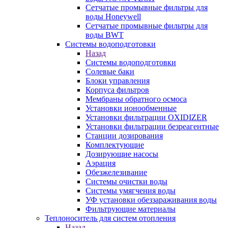
Сетчатые промывные фильтры для
воды Honeywell
Сетчатые промывные фильтры для
воды BWT
Системы водоподготовки
Назад
Системы водоподготовки
Солевые баки
Блоки управления
Корпуса фильтров
Мембраны обратного осмоса
Установки ионообменные
Установки фильтрации OXIDIZER
Установки фильтрации безреагентные
Станции дозирования
Комплектующие
Дозирующие насосы
Аэрация
Обезжелезивание
Системы очистки воды
Системы умягчения воды
УФ установки обеззараживания воды
Фильтрующие материалы
Теплоноситель для систем отопления
Назад