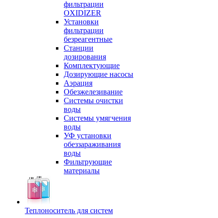
фильтрации
OXIDIZER
Установки
фильтрации
безреагентные
Станции
дозирования
Комплектующие
Дозирующие насосы
Аэрация
Обезжелезивание
Системы очистки
воды
Системы умягчения
воды
УФ установки
обеззараживания
воды
Фильтрующие
материалы
Теплоноситель для систем