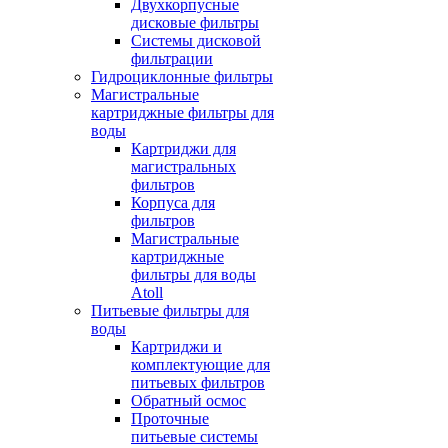
Двухкорпусные
дисковые фильтры
Системы дисковой
фильтрации
Гидроциклонные фильтры
Магистральные
картриджные фильтры для
воды
Картриджи для
магистральных
фильтров
Корпуса для
фильтров
Магистральные
картриджные
фильтры для воды
Atoll
Питьевые фильтры для
воды
Картриджи и
комплектующие для
питьевых фильтров
Обратный осмос
Проточные
питьевые системы