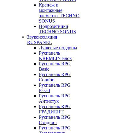
Крепеж и
монтажные
элементы TECHNO
SONUS
Подрозетники
TECHNO SONUS
Звукоизоляция
RUSPANEL
Душевые поддоны
Руспанель
KREMLIN Блок
Руспанель RPG
Basic
Руспанель RPG
Comfort
Руспанель RPG
Fasad
Руспанель RPG
Антистук
Руспанель RPG
ГРАДИЕНТ
Руспанель RPG
Сэндвич
Руспанель RPG