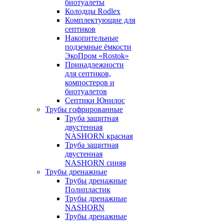
биотуалеты
Колодцы Rodlex
Комплектующие для
септиков
Накопительные
подземные ёмкости
ЭкоПром «Rostok»
Принадлежности
для септиков,
компостеров и
биотуалетов
Септики Юнилос
Трубы гофрированные
Труба защитная
двустенная
NASHORN красная
Труба защитная
двустенная
NASHORN синяя
Трубы дренажные
Трубы дренажные
Полипластик
Трубы дренажные
NASHORN
Трубы дренажные