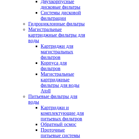
Двухкорпусные
дисковые фильтры
Системы дисковой
фильтрации
Гидроциклонные фильтры
Магистральные
картриджные фильтры для
воды
Картриджи для
магистральных
фильтров
Корпуса для
фильтров
Магистральные
картриджные
фильтры для воды
Atoll
Питьевые фильтры для
воды
Картриджи и
комплектующие для
питьевых фильтров
Обратный осмос
Проточные
питьевые системы