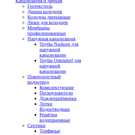
Канализация и дренаж
Геотекстиль
Днища колодцев
Колодцы дренажные
Люки для колодцев
Мембраны
профилированные
Наружная канализация
Трубы Nashorn для
наружной
канализации
Трубы Ostendorf для
наружной
канализации
Поверхностный
водоотвод
Комплектующие
Пескоуловители
Дождеприёмники
Лотки
Водоотводные
Решётки
водоприемные
Септики
Торфяные