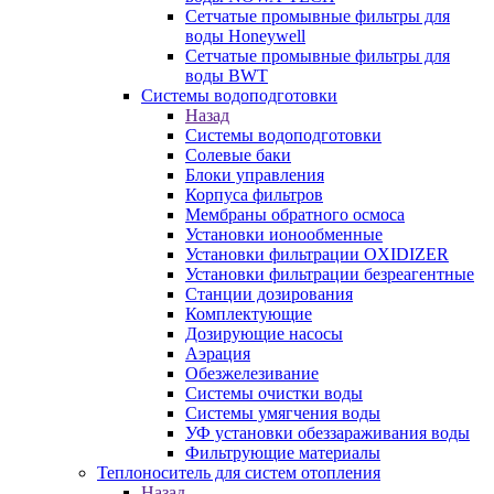
Сетчатые промывные фильтры для
воды Honeywell
Сетчатые промывные фильтры для
воды BWT
Системы водоподготовки
Назад
Системы водоподготовки
Солевые баки
Блоки управления
Корпуса фильтров
Мембраны обратного осмоса
Установки ионообменные
Установки фильтрации OXIDIZER
Установки фильтрации безреагентные
Станции дозирования
Комплектующие
Дозирующие насосы
Аэрация
Обезжелезивание
Системы очистки воды
Системы умягчения воды
УФ установки обеззараживания воды
Фильтрующие материалы
Теплоноситель для систем отопления
Назад