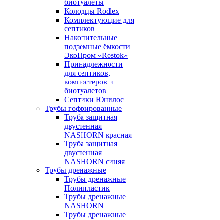
биотуалеты
Колодцы Rodlex
Комплектующие для
септиков
Накопительные
подземные ёмкости
ЭкоПром «Rostok»
Принадлежности
для септиков,
компостеров и
биотуалетов
Септики Юнилос
Трубы гофрированные
Труба защитная
двустенная
NASHORN красная
Труба защитная
двустенная
NASHORN синяя
Трубы дренажные
Трубы дренажные
Полипластик
Трубы дренажные
NASHORN
Трубы дренажные