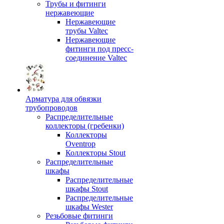
Трубы и фитинги
нержавеющие
Нержавеющие
трубы Valtec
Нержавеющие
фитинги под пресс-
соединение Valtec
Арматура для обвязки
трубопроводов
Распределительные
коллекторы (гребенки)
Коллекторы
Oventrop
Коллекторы Stout
Распределительные
шкафы
Распределительные
шкафы Stout
Распределительные
шкафы Wester
Резьбовые фитинги