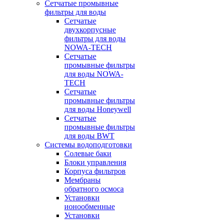
Сетчатые промывные
фильтры для воды
Сетчатые
двухкорпусные
фильтры для воды
NOWA-TECH
Сетчатые
промывные фильтры
для воды NOWA-
TECH
Сетчатые
промывные фильтры
для воды Honeywell
Сетчатые
промывные фильтры
для воды BWT
Системы водоподготовки
Солевые баки
Блоки управления
Корпуса фильтров
Мембраны
обратного осмоса
Установки
ионообменные
Установки