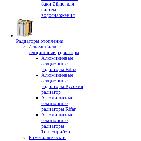
баки Zilmet для
систем
водоснабжения
Радиаторы отопления
Алюминиевые
секционные радиаторы
Алюминиевые
секционные
радиаторы Bilux
Алюминиевые
секционные
радиаторы Русский
радиатор
Алюминиевые
секционные
радиаторы Rifar
Алюминиевые
секционные
радиаторы
Теплоприбор
Биметаллические