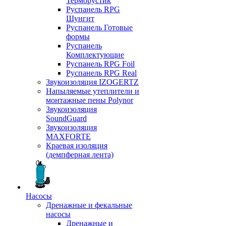
Терморустик
Руспанель RPG
Шунгит
Руспанель Готовые
формы
Руспанель
Комплектующие
Руспанель RPG Foil
Руспанель RPG Real
Звукоизоляция IZOGERTZ
Напыляемые утеплители и
монтажные пены Polynor
Звукоизоляция
SoundGuard
Звукоизоляция
MAXFORTE
Краевая изоляция
(демпферная лента)
Насосы
Дренажные и фекальные
насосы
Дренажные и