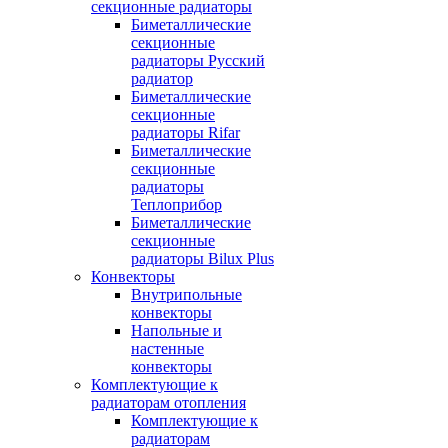
секционные радиаторы
Биметаллические
секционные
радиаторы Русский
радиатор
Биметаллические
секционные
радиаторы Rifar
Биметаллические
секционные
радиаторы
Теплоприбор
Биметаллические
секционные
радиаторы Bilux Plus
Конвекторы
Внутрипольные
конвекторы
Напольные и
настенные
конвекторы
Комплектующие к
радиаторам отопления
Комплектующие к
радиаторам