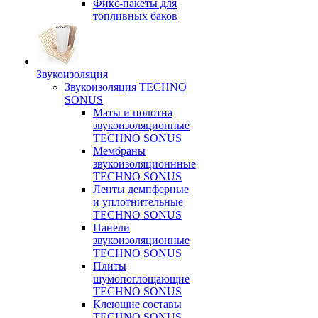
Фикс-пакеты для
топливных баков
Звукоизоляция
Звукоизоляция TECHNO
SONUS
Маты и полотна
звукоизоляционные
TECHNO SONUS
Мембраны
звукоизоляционнные
TECHNO SONUS
Ленты демпферные
и уплотнительные
TECHNO SONUS
Панели
звукоизоляционные
TECHNO SONUS
Плиты
шумопоглощающие
TECHNO SONUS
Клеющие составы
TECHNO SONUS