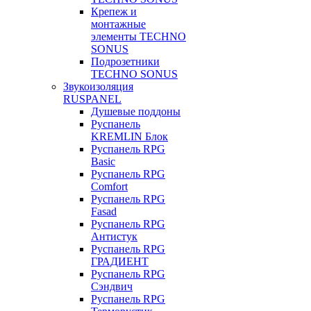
Крепеж и
монтажные
элементы TECHNO
SONUS
Подрозетники
TECHNO SONUS
Звукоизоляция
RUSPANEL
Душевые поддоны
Руспанель
KREMLIN Блок
Руспанель RPG
Basic
Руспанель RPG
Comfort
Руспанель RPG
Fasad
Руспанель RPG
Антистук
Руспанель RPG
ГРАДИЕНТ
Руспанель RPG
Сэндвич
Руспанель RPG