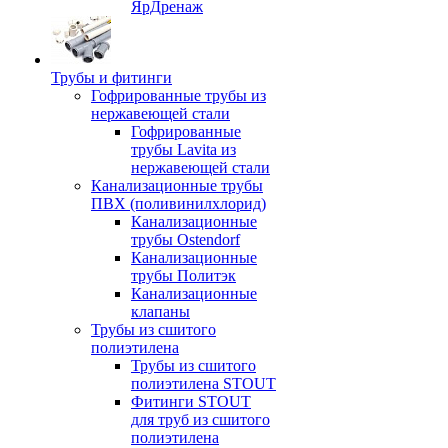
ЯрДренаж
Трубы и фитинги
Гофрированные трубы из
нержавеющей стали
Гофрированные
трубы Lavita из
нержавеющей стали
Канализационные трубы
ПВХ (поливинилхлорид)
Канализационные
трубы Ostendorf
Канализационные
трубы Политэк
Канализационные
клапаны
Трубы из сшитого
полиэтилена
Трубы из сшитого
полиэтилена STOUT
Фитинги STOUT
для труб из сшитого
полиэтилена