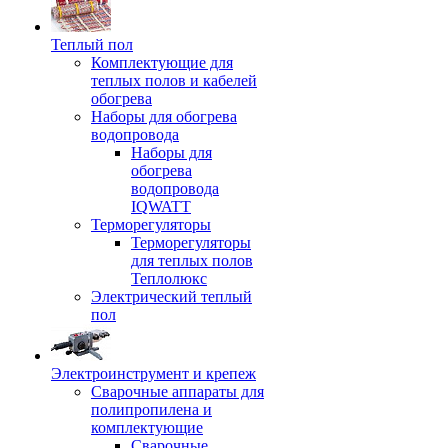
Теплый пол
Комплектующие для
теплых полов и кабелей
обогрева
Наборы для обогрева
водопровода
Наборы для
обогрева
водопровода
IQWATT
Терморегуляторы
Терморегуляторы
для теплых полов
Теплолюкс
Электрический теплый
пол
Электроинструмент и крепеж
Сварочные аппараты для
полипропилена и
комплектующие
Сварочные