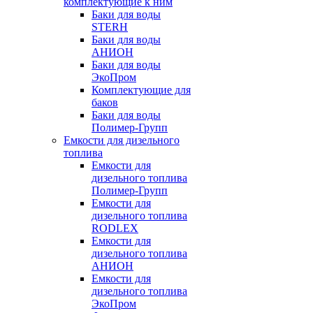
комплектующие к ним
Баки для воды
STERH
Баки для воды
АНИОН
Баки для воды
ЭкоПром
Комплектующие для
баков
Баки для воды
Полимер-Групп
Емкости для дизельного
топлива
Емкости для
дизельного топлива
Полимер-Групп
Емкости для
дизельного топлива
RODLEX
Емкости для
дизельного топлива
АНИОН
Емкости для
дизельного топлива
ЭкоПром