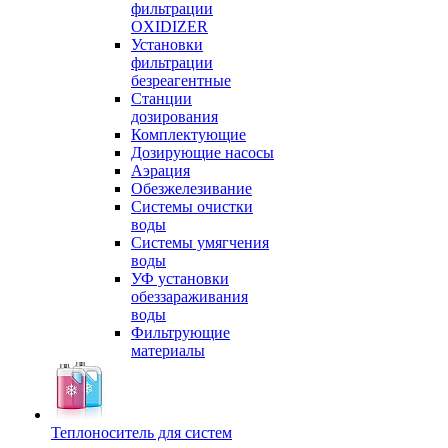
фильтрации
OXIDIZER
Установки
фильтрации
безреагентные
Станции
дозирования
Комплектующие
Дозирующие насосы
Аэрация
Обезжелезивание
Системы очистки
воды
Системы умягчения
воды
УФ установки
обеззараживания
воды
Фильтрующие
материалы
Теплоноситель для систем