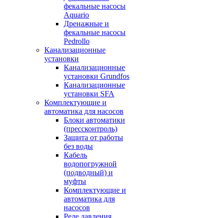
фекальные насосы
Aquario
Дренажные и
фекальные насосы
Pedrollo
Канализационные
установки
Канализационные
установки Grundfos
Канализационные
установки SFA
Комплектующие и
автоматика для насосов
Блоки автоматики
(прессконтроль)
Защита от работы
без воды
Кабель
водопогружной
(подводный) и
муфты
Комплектующие и
автоматика для
насосов
Реле давления