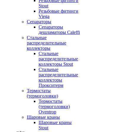
Резьбовые фитинги
Stout
Резьбовые фитинги
Viega
Сепараторы
Сепараторы
дешламаторы Caleffi
Стальные
распределительные
коллекторы
Стальные
распределительные
коллекторы Stout
Стальные
распределительные
коллекторы
Прокситерм
Термостаты
(термоголовки)
Термостаты
(термоголовки)
Oventrop
Шаровые краны
Шаровые краны
Stout