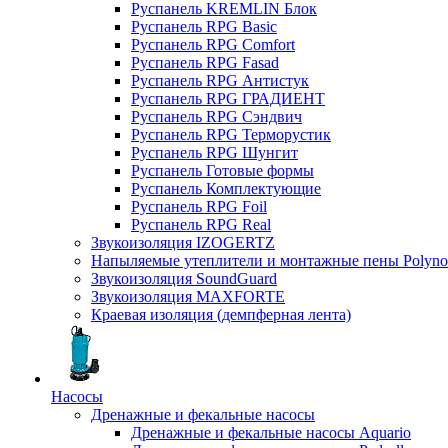
Руспанель KREMLIN Блок
Руспанель RPG Basic
Руспанель RPG Comfort
Руспанель RPG Fasad
Руспанель RPG Антистук
Руспанель RPG ГРАДИЕНТ
Руспанель RPG Сэндвич
Руспанель RPG Терморустик
Руспанель RPG Шунгит
Руспанель Готовые формы
Руспанель Комплектующие
Руспанель RPG Foil
Руспанель RPG Real
Звукоизоляция IZOGERTZ
Напыляемые утеплители и монтажные пены Polyno
Звукоизоляция SoundGuard
Звукоизоляция MAXFORTE
Краевая изоляция (демпферная лента)
Насосы
Дренажные и фекальные насосы
Дренажные и фекальные насосы Aquario