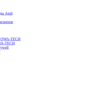
ы Atoll
ильтров
ы NOWA-TECH
OWA-TECH
ywell
T