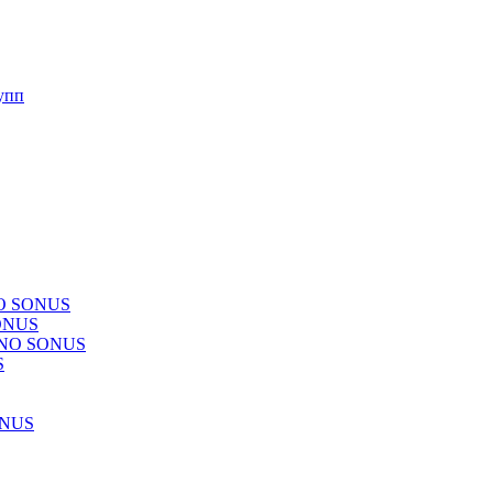
упп
NO SONUS
ONUS
CHNO SONUS
S
ONUS