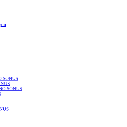
упп
NO SONUS
ONUS
CHNO SONUS
S
ONUS