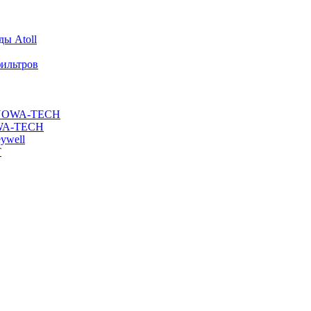
ы Atoll
ильтров
ы NOWA-TECH
OWA-TECH
ywell
T