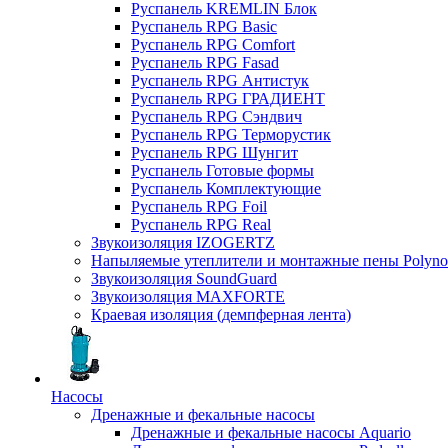
Руспанель KREMLIN Блок
Руспанель RPG Basic
Руспанель RPG Comfort
Руспанель RPG Fasad
Руспанель RPG Антистук
Руспанель RPG ГРАДИЕНТ
Руспанель RPG Сэндвич
Руспанель RPG Терморустик
Руспанель RPG Шунгит
Руспанель Готовые формы
Руспанель Комплектующие
Руспанель RPG Foil
Руспанель RPG Real
Звукоизоляция IZOGERTZ
Напыляемые утеплители и монтажные пены Polyno
Звукоизоляция SoundGuard
Звукоизоляция MAXFORTE
Краевая изоляция (демпферная лента)
Насосы
Дренажные и фекальные насосы
Дренажные и фекальные насосы Aquario