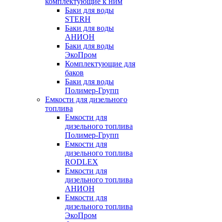
комплектующие к ним
Баки для воды
STERH
Баки для воды
АНИОН
Баки для воды
ЭкоПром
Комплектующие для
баков
Баки для воды
Полимер-Групп
Емкости для дизельного
топлива
Емкости для
дизельного топлива
Полимер-Групп
Емкости для
дизельного топлива
RODLEX
Емкости для
дизельного топлива
АНИОН
Емкости для
дизельного топлива
ЭкоПром