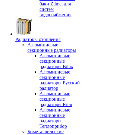
баки Zilmet для
систем
водоснабжения
Радиаторы отопления
Алюминиевые
секционные радиаторы
Алюминиевые
секционные
радиаторы Bilux
Алюминиевые
секционные
радиаторы Русский
радиатор
Алюминиевые
секционные
радиаторы Rifar
Алюминиевые
секционные
радиаторы
Теплоприбор
Биметаллические