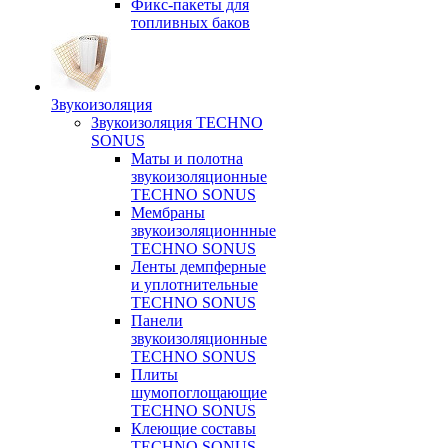
Фикс-пакеты для
топливных баков
Звукоизоляция
Звукоизоляция TECHNO
SONUS
Маты и полотна
звукоизоляционные
TECHNO SONUS
Мембраны
звукоизоляционнные
TECHNO SONUS
Ленты демпферные
и уплотнительные
TECHNO SONUS
Панели
звукоизоляционные
TECHNO SONUS
Плиты
шумопоглощающие
TECHNO SONUS
Клеющие составы
TECHNO SONUS