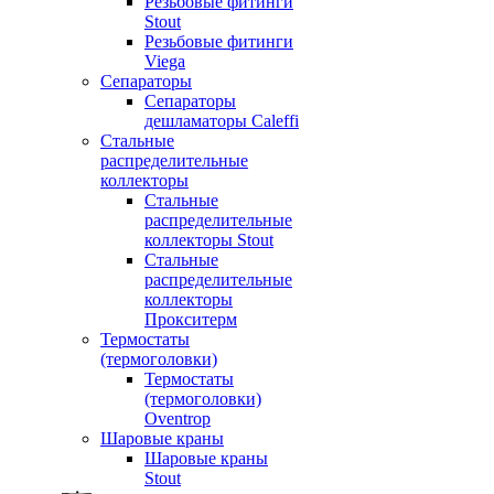
Резьбовые фитинги
Stout
Резьбовые фитинги
Viega
Сепараторы
Сепараторы
дешламаторы Caleffi
Стальные
распределительные
коллекторы
Стальные
распределительные
коллекторы Stout
Стальные
распределительные
коллекторы
Прокситерм
Термостаты
(термоголовки)
Термостаты
(термоголовки)
Oventrop
Шаровые краны
Шаровые краны
Stout