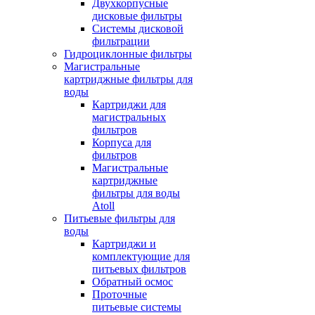
Двухкорпусные
дисковые фильтры
Системы дисковой
фильтрации
Гидроциклонные фильтры
Магистральные
картриджные фильтры для
воды
Картриджи для
магистральных
фильтров
Корпуса для
фильтров
Магистральные
картриджные
фильтры для воды
Atoll
Питьевые фильтры для
воды
Картриджи и
комплектующие для
питьевых фильтров
Обратный осмос
Проточные
питьевые системы