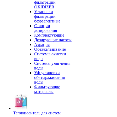
фильтрации
OXIDIZER
Установки
фильтрации
безреагентные
Станции
дозирования
Комплектующие
Дозирующие насосы
Аэрация
Обезжелезивание
Системы очистки
воды
Системы умягчения
воды
УФ установки
обеззараживания
воды
Фильтрующие
материалы
Теплоноситель для систем