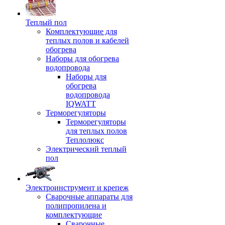
Теплый пол
Комплектующие для
теплых полов и кабелей
обогрева
Наборы для обогрева
водопровода
Наборы для
обогрева
водопровода
IQWATT
Терморегуляторы
Терморегуляторы
для теплых полов
Теплолюкс
Электрический теплый
пол
Электроинструмент и крепеж
Сварочные аппараты для
полипропилена и
комплектующие
Сварочные