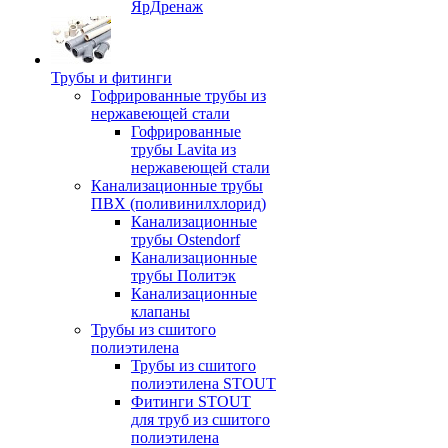
ЯрДренаж
Трубы и фитинги
Гофрированные трубы из
нержавеющей стали
Гофрированные
трубы Lavita из
нержавеющей стали
Канализационные трубы
ПВХ (поливинилхлорид)
Канализационные
трубы Ostendorf
Канализационные
трубы Политэк
Канализационные
клапаны
Трубы из сшитого
полиэтилена
Трубы из сшитого
полиэтилена STOUT
Фитинги STOUT
для труб из сшитого
полиэтилена