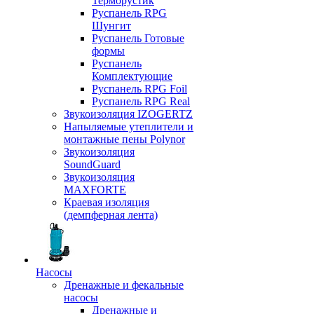
Терморустик
Руспанель RPG
Шунгит
Руспанель Готовые
формы
Руспанель
Комплектующие
Руспанель RPG Foil
Руспанель RPG Real
Звукоизоляция IZOGERTZ
Напыляемые утеплители и
монтажные пены Polynor
Звукоизоляция
SoundGuard
Звукоизоляция
MAXFORTE
Краевая изоляция
(демпферная лента)
Насосы
Дренажные и фекальные
насосы
Дренажные и