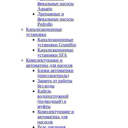
фекальные насосы
Aquario
Дренажные и
фекальные насосы
Pedrollo
Канализационные
установки
Канализационные
установки Grundfos
Канализационные
установки SFA
Комплектующие и
автоматика для насосов
Блоки автоматики
(прессконтроль)
Защита от работы
без воды
Кабель
водопогружной
(подводный) и
муфты
Комплектующие и
автоматика для
насосов
Реле давления