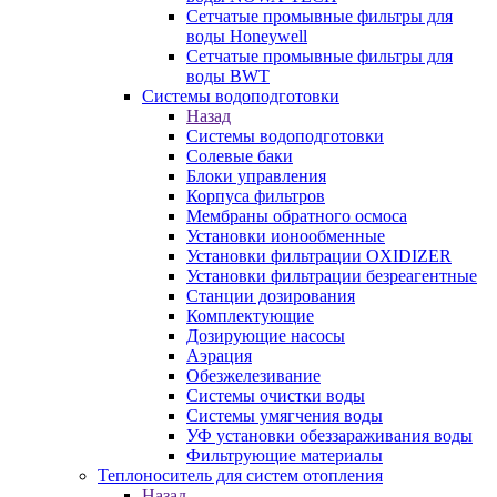
Сетчатые промывные фильтры для
воды Honeywell
Сетчатые промывные фильтры для
воды BWT
Системы водоподготовки
Назад
Системы водоподготовки
Солевые баки
Блоки управления
Корпуса фильтров
Мембраны обратного осмоса
Установки ионообменные
Установки фильтрации OXIDIZER
Установки фильтрации безреагентные
Станции дозирования
Комплектующие
Дозирующие насосы
Аэрация
Обезжелезивание
Системы очистки воды
Системы умягчения воды
УФ установки обеззараживания воды
Фильтрующие материалы
Теплоноситель для систем отопления
Назад