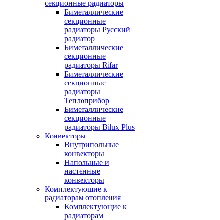
секционные радиаторы
Биметаллические
секционные
радиаторы Русский
радиатор
Биметаллические
секционные
радиаторы Rifar
Биметаллические
секционные
радиаторы
Теплоприбор
Биметаллические
секционные
радиаторы Bilux Plus
Конвекторы
Внутрипольные
конвекторы
Напольные и
настенные
конвекторы
Комплектующие к
радиаторам отопления
Комплектующие к
радиаторам