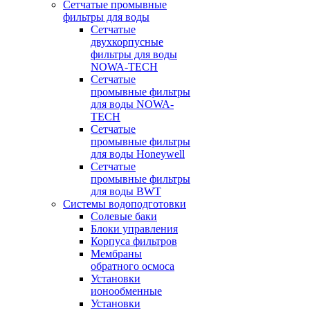
Сетчатые промывные
фильтры для воды
Сетчатые
двухкорпусные
фильтры для воды
NOWA-TECH
Сетчатые
промывные фильтры
для воды NOWA-
TECH
Сетчатые
промывные фильтры
для воды Honeywell
Сетчатые
промывные фильтры
для воды BWT
Системы водоподготовки
Солевые баки
Блоки управления
Корпуса фильтров
Мембраны
обратного осмоса
Установки
ионообменные
Установки