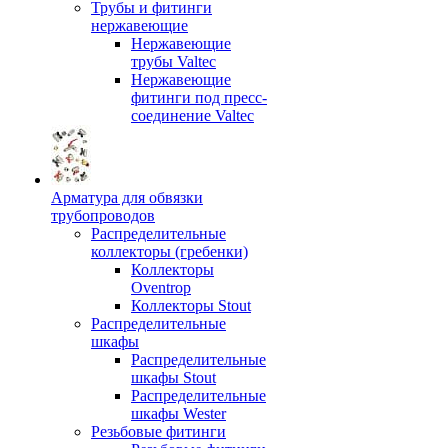
Трубы и фитинги
нержавеющие
Нержавеющие
трубы Valtec
Нержавеющие
фитинги под пресс-
соединение Valtec
Арматура для обвязки
трубопроводов
Распределительные
коллекторы (гребенки)
Коллекторы
Oventrop
Коллекторы Stout
Распределительные
шкафы
Распределительные
шкафы Stout
Распределительные
шкафы Wester
Резьбовые фитинги