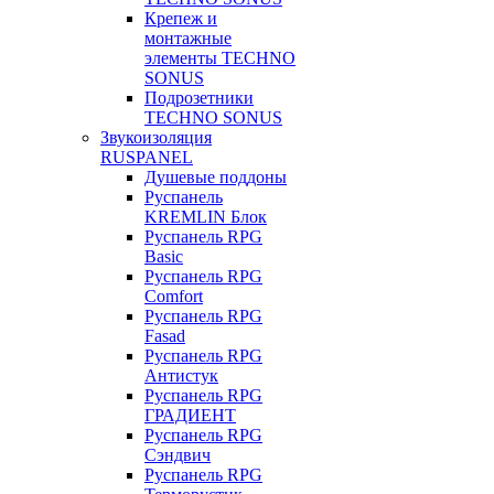
Крепеж и
монтажные
элементы TECHNO
SONUS
Подрозетники
TECHNO SONUS
Звукоизоляция
RUSPANEL
Душевые поддоны
Руспанель
KREMLIN Блок
Руспанель RPG
Basic
Руспанель RPG
Comfort
Руспанель RPG
Fasad
Руспанель RPG
Антистук
Руспанель RPG
ГРАДИЕНТ
Руспанель RPG
Сэндвич
Руспанель RPG