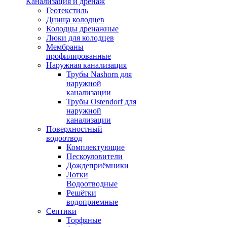
Канализация и дренаж
Геотекстиль
Днища колодцев
Колодцы дренажные
Люки для колодцев
Мембраны
профилированные
Наружная канализация
Трубы Nashorn для
наружной
канализации
Трубы Ostendorf для
наружной
канализации
Поверхностный
водоотвод
Комплектующие
Пескоуловители
Дождеприёмники
Лотки
Водоотводные
Решётки
водоприемные
Септики
Торфяные