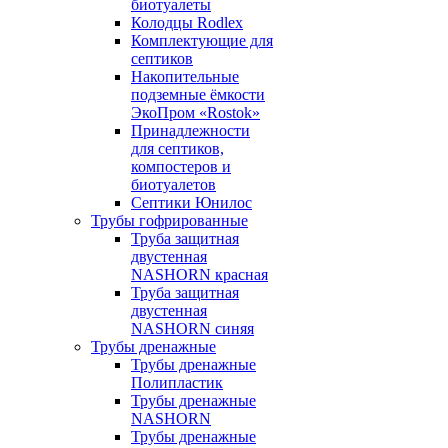
биотуалеты
Колодцы Rodlex
Комплектующие для
септиков
Накопительные
подземные ёмкости
ЭкоПром «Rostok»
Принадлежности
для септиков,
компостеров и
биотуалетов
Септики Юнилос
Трубы гофрированные
Труба защитная
двустенная
NASHORN красная
Труба защитная
двустенная
NASHORN синяя
Трубы дренажные
Трубы дренажные
Полипластик
Трубы дренажные
NASHORN
Трубы дренажные