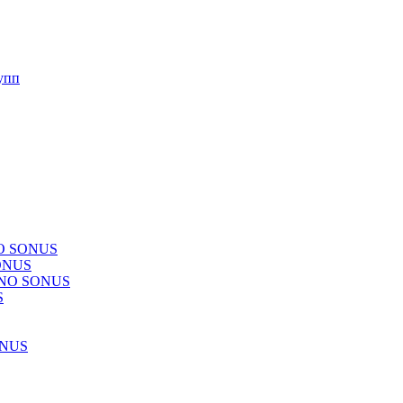
упп
NO SONUS
ONUS
CHNO SONUS
S
ONUS