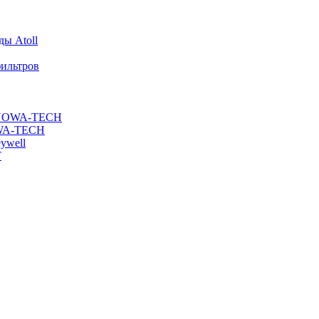
ы Atoll
ильтров
ы NOWA-TECH
OWA-TECH
ywell
T