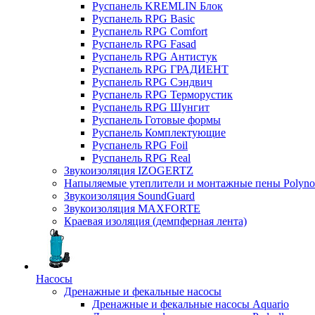
Руспанель KREMLIN Блок
Руспанель RPG Basic
Руспанель RPG Comfort
Руспанель RPG Fasad
Руспанель RPG Антистук
Руспанель RPG ГРАДИЕНТ
Руспанель RPG Сэндвич
Руспанель RPG Терморустик
Руспанель RPG Шунгит
Руспанель Готовые формы
Руспанель Комплектующие
Руспанель RPG Foil
Руспанель RPG Real
Звукоизоляция IZOGERTZ
Напыляемые утеплители и монтажные пены Polyno
Звукоизоляция SoundGuard
Звукоизоляция MAXFORTE
Краевая изоляция (демпферная лента)
Насосы
Дренажные и фекальные насосы
Дренажные и фекальные насосы Aquario