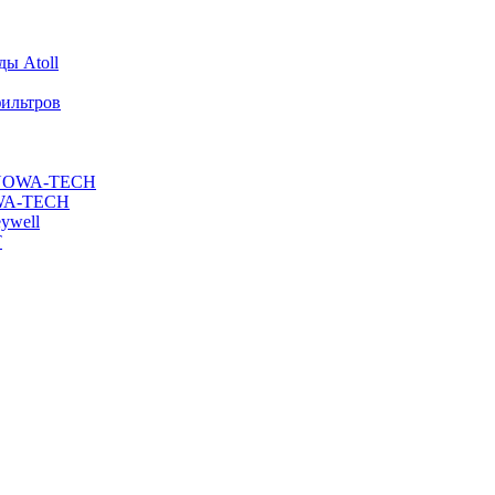
ы Atoll
ильтров
ы NOWA-TECH
OWA-TECH
ywell
T