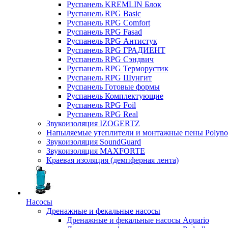
Руспанель KREMLIN Блок
Руспанель RPG Basic
Руспанель RPG Comfort
Руспанель RPG Fasad
Руспанель RPG Антистук
Руспанель RPG ГРАДИЕНТ
Руспанель RPG Сэндвич
Руспанель RPG Терморустик
Руспанель RPG Шунгит
Руспанель Готовые формы
Руспанель Комплектующие
Руспанель RPG Foil
Руспанель RPG Real
Звукоизоляция IZOGERTZ
Напыляемые утеплители и монтажные пены Polyno
Звукоизоляция SoundGuard
Звукоизоляция MAXFORTE
Краевая изоляция (демпферная лента)
Насосы
Дренажные и фекальные насосы
Дренажные и фекальные насосы Aquario