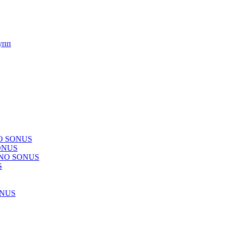
упп
NO SONUS
ONUS
CHNO SONUS
S
ONUS