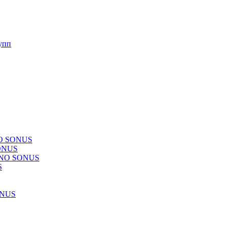
упп
NO SONUS
ONUS
CHNO SONUS
S
ONUS