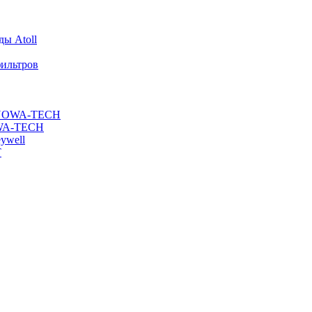
ы Atoll
ильтров
ы NOWA-TECH
OWA-TECH
ywell
T