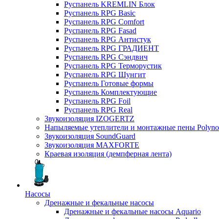
Руспанель KREMLIN Блок
Руспанель RPG Basic
Руспанель RPG Comfort
Руспанель RPG Fasad
Руспанель RPG Антистук
Руспанель RPG ГРАДИЕНТ
Руспанель RPG Сэндвич
Руспанель RPG Терморустик
Руспанель RPG Шунгит
Руспанель Готовые формы
Руспанель Комплектующие
Руспанель RPG Foil
Руспанель RPG Real
Звукоизоляция IZOGERTZ
Напыляемые утеплители и монтажные пены Polyno
Звукоизоляция SoundGuard
Звукоизоляция MAXFORTE
Краевая изоляция (демпферная лента)
Насосы
Дренажные и фекальные насосы
Дренажные и фекальные насосы Aquario