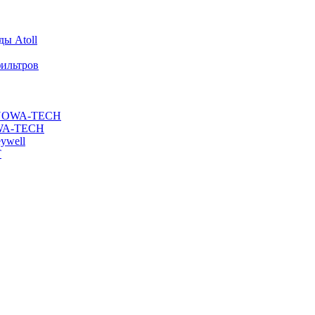
ы Atoll
ильтров
ы NOWA-TECH
OWA-TECH
ywell
T