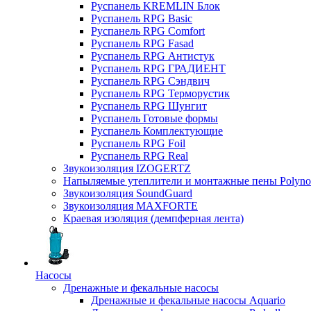
Руспанель KREMLIN Блок
Руспанель RPG Basic
Руспанель RPG Comfort
Руспанель RPG Fasad
Руспанель RPG Антистук
Руспанель RPG ГРАДИЕНТ
Руспанель RPG Сэндвич
Руспанель RPG Терморустик
Руспанель RPG Шунгит
Руспанель Готовые формы
Руспанель Комплектующие
Руспанель RPG Foil
Руспанель RPG Real
Звукоизоляция IZOGERTZ
Напыляемые утеплители и монтажные пены Polyno
Звукоизоляция SoundGuard
Звукоизоляция MAXFORTE
Краевая изоляция (демпферная лента)
Насосы
Дренажные и фекальные насосы
Дренажные и фекальные насосы Aquario