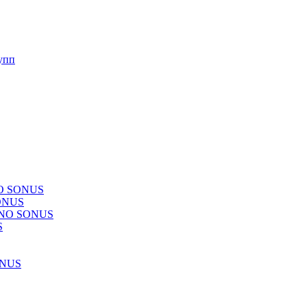
упп
NO SONUS
ONUS
CHNO SONUS
S
ONUS