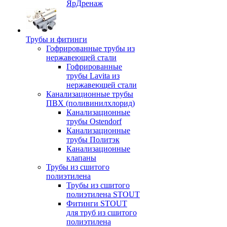
ЯрДренаж
Трубы и фитинги
Гофрированные трубы из
нержавеющей стали
Гофрированные
трубы Lavita из
нержавеющей стали
Канализационные трубы
ПВХ (поливинилхлорид)
Канализационные
трубы Ostendorf
Канализационные
трубы Политэк
Канализационные
клапаны
Трубы из сшитого
полиэтилена
Трубы из сшитого
полиэтилена STOUT
Фитинги STOUT
для труб из сшитого
полиэтилена