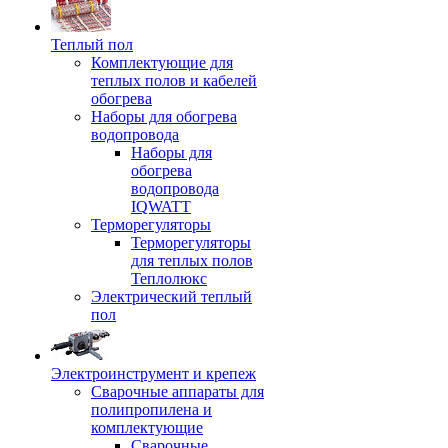
Теплый пол
Комплектующие для
теплых полов и кабелей
обогрева
Наборы для обогрева
водопровода
Наборы для
обогрева
водопровода
IQWATT
Терморегуляторы
Терморегуляторы
для теплых полов
Теплолюкс
Электрический теплый
пол
Электроинструмент и крепеж
Сварочные аппараты для
полипропилена и
комплектующие
Сварочные