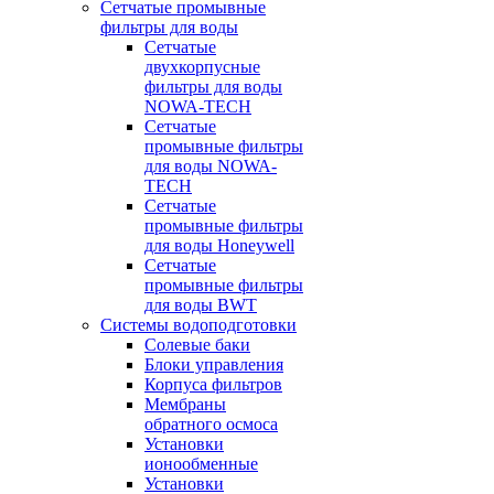
Сетчатые промывные
фильтры для воды
Сетчатые
двухкорпусные
фильтры для воды
NOWA-TECH
Сетчатые
промывные фильтры
для воды NOWA-
TECH
Сетчатые
промывные фильтры
для воды Honeywell
Сетчатые
промывные фильтры
для воды BWT
Системы водоподготовки
Солевые баки
Блоки управления
Корпуса фильтров
Мембраны
обратного осмоса
Установки
ионообменные
Установки