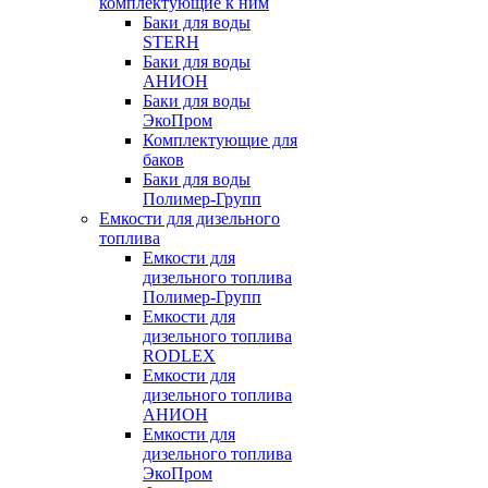
комплектующие к ним
Баки для воды
STERH
Баки для воды
АНИОН
Баки для воды
ЭкоПром
Комплектующие для
баков
Баки для воды
Полимер-Групп
Емкости для дизельного
топлива
Емкости для
дизельного топлива
Полимер-Групп
Емкости для
дизельного топлива
RODLEX
Емкости для
дизельного топлива
АНИОН
Емкости для
дизельного топлива
ЭкоПром