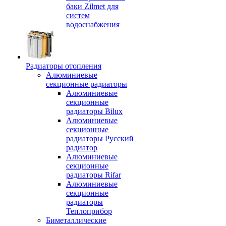
баки Zilmet для
систем
водоснабжения
Радиаторы отопления
Алюминиевые
секционные радиаторы
Алюминиевые
секционные
радиаторы Bilux
Алюминиевые
секционные
радиаторы Русский
радиатор
Алюминиевые
секционные
радиаторы Rifar
Алюминиевые
секционные
радиаторы
Теплоприбор
Биметаллические