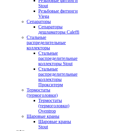
Резьбовые фитинги
Stout
Резьбовые фитинги
Viega
Сепараторы
Сепараторы
дешламаторы Caleffi
Стальные
распределительные
коллекторы
Стальные
распределительные
коллекторы Stout
Стальные
распределительные
коллекторы
Прокситерм
Термостаты
(термоголовки)
Термостаты
(термоголовки)
Oventrop
Шаровые краны
Шаровые краны
Stout