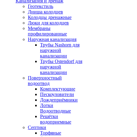
Канализация и дренаж
Геотекстиль
Днища колодцев
Колодцы дренажные
Люки для колодцев
Мембраны
профилированные
Наружная канализация
Трубы Nashorn для
наружной
канализации
Трубы Ostendorf для
наружной
канализации
Поверхностный
водоотвод
Комплектующие
Пескоуловители
Дождеприёмники
Лотки
Водоотводные
Решётки
водоприемные
Септики
Торфяные