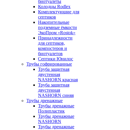
биотуалеты
Колодцы Rodlex
Комплектующие для
септиков
Накопительные
подземные ёмкости
ЭкоПром «Rostok»
Принадлежности
для септиков,
компостеров и
биотуалетов
Септики Юнилос
Трубы гофрированные
Труба защитная
двустенная
NASHORN красная
Труба защитная
двустенная
NASHORN синяя
Трубы дренажные
Трубы дренажные
Полипластик
Трубы дренажные
NASHORN
Трубы дренажные