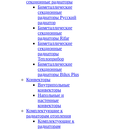
секционные радиаторы
Биметаллические
секционные
радиаторы Русский
радиатор
Биметаллические
секционные
радиаторы Rifar
Биметаллические
секционные
радиаторы
Теплоприбор
Биметаллические
секционные
радиаторы Bilux Plus
Конвекторы
Внутрипольные
конвекторы
Напольные и
настенные
конвекторы
Комплектующие к
радиаторам отопления
Комплектующие к
радиаторам