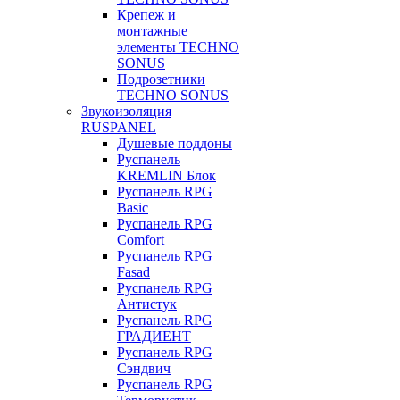
Крепеж и
монтажные
элементы TECHNO
SONUS
Подрозетники
TECHNO SONUS
Звукоизоляция
RUSPANEL
Душевые поддоны
Руспанель
KREMLIN Блок
Руспанель RPG
Basic
Руспанель RPG
Comfort
Руспанель RPG
Fasad
Руспанель RPG
Антистук
Руспанель RPG
ГРАДИЕНТ
Руспанель RPG
Сэндвич
Руспанель RPG