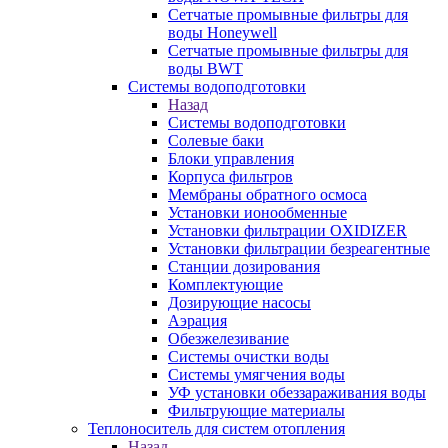
Сетчатые промывные фильтры для
воды Honeywell
Сетчатые промывные фильтры для
воды BWT
Системы водоподготовки
Назад
Системы водоподготовки
Солевые баки
Блоки управления
Корпуса фильтров
Мембраны обратного осмоса
Установки ионообменные
Установки фильтрации OXIDIZER
Установки фильтрации безреагентные
Станции дозирования
Комплектующие
Дозирующие насосы
Аэрация
Обезжелезивание
Системы очистки воды
Системы умягчения воды
УФ установки обеззараживания воды
Фильтрующие материалы
Теплоноситель для систем отопления
Назад