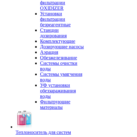
фильтрации
OXIDIZER
Установки
фильтрации
безреагентные
Станции
дозирования
Комплектующие
Дозирующие насосы
Аэрация
Обезжелезивание
Системы очистки
воды
Системы умягчения
воды
УФ установки
обеззараживания
воды
Фильтрующие
материалы
Теплоноситель для систем