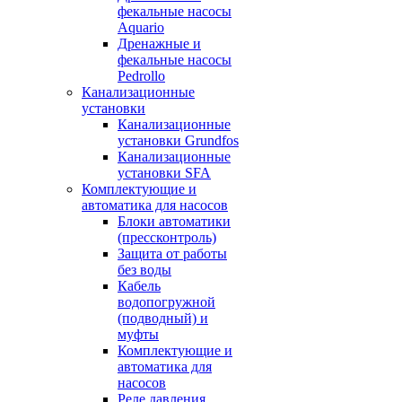
фекальные насосы
Aquario
Дренажные и
фекальные насосы
Pedrollo
Канализационные
установки
Канализационные
установки Grundfos
Канализационные
установки SFA
Комплектующие и
автоматика для насосов
Блоки автоматики
(прессконтроль)
Защита от работы
без воды
Кабель
водопогружной
(подводный) и
муфты
Комплектующие и
автоматика для
насосов
Реле давления