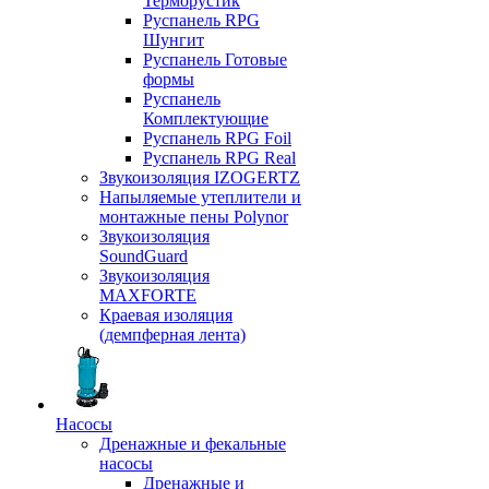
Терморустик
Руспанель RPG
Шунгит
Руспанель Готовые
формы
Руспанель
Комплектующие
Руспанель RPG Foil
Руспанель RPG Real
Звукоизоляция IZOGERTZ
Напыляемые утеплители и
монтажные пены Polynor
Звукоизоляция
SoundGuard
Звукоизоляция
MAXFORTE
Краевая изоляция
(демпферная лента)
Насосы
Дренажные и фекальные
насосы
Дренажные и