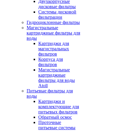
Двухкорпусные
дисковые фильтры
Системы дисковой
фильтрации
Гидроциклонные фильтры
Магистральные
картриджные фильтры для
воды
Картриджи для
магистральных
фильтров
Корпуса для
фильтров
Магистральные
картриджные
фильтры для воды
Atoll
Питьевые фильтры для
воды
Картриджи и
комплектующие для
питьевых фильтров
Обратный осмос
Проточные
питьевые системы