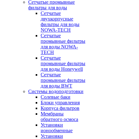
Сетчатые промывные
фильтры для воды
Сетчатые
двухкорпусные
фильтры для воды
NOWA-TECH
Сетчатые
промывные фильтры
для воды NOWA-
TECH
Сетчатые
промывные фильтры
для воды Honeywell
Сетчатые
промывные фильтры
для воды BWT
Системы водоподготовки
Солевые баки
Блоки управления
Корпуса фильтров
Мембраны
обратного осмоса
Установки
ионообменные
Установки