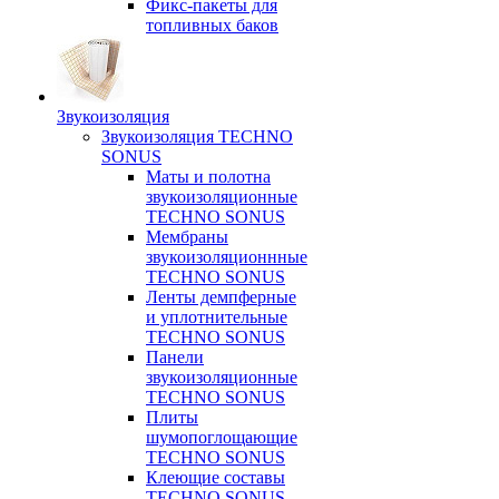
Фикс-пакеты для
топливных баков
Звукоизоляция
Звукоизоляция TECHNO
SONUS
Маты и полотна
звукоизоляционные
TECHNO SONUS
Мембраны
звукоизоляционнные
TECHNO SONUS
Ленты демпферные
и уплотнительные
TECHNO SONUS
Панели
звукоизоляционные
TECHNO SONUS
Плиты
шумопоглощающие
TECHNO SONUS
Клеющие составы
TECHNO SONUS