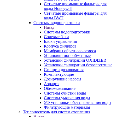
Сетчатые промывные фильтры для
воды Honeywell
Сетчатые промывные фильтры для
воды BWT
Системы водоподготовки
Назад
Системы водоподготовки
Солевые баки
Блоки управления
Корпуса фильтров
Мембраны обратного осмоса
Установки ионообменные
Установки фильтрации OXIDIZER
Установки фильтрации безреагентные
Станции дозирования
Комплектующие
Дозирующие насосы
Аэрация
Обезжелезивание
Системы очистки воды
Системы умягчения воды
УФ установки обеззараживания воды
Фильтрующие материалы
Теплоноситель для систем отопления
Назад