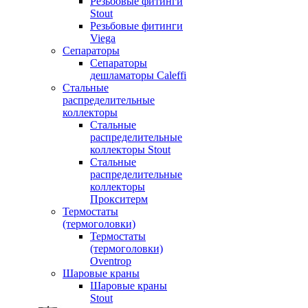
Резьбовые фитинги
Stout
Резьбовые фитинги
Viega
Сепараторы
Сепараторы
дешламаторы Caleffi
Стальные
распределительные
коллекторы
Стальные
распределительные
коллекторы Stout
Стальные
распределительные
коллекторы
Прокситерм
Термостаты
(термоголовки)
Термостаты
(термоголовки)
Oventrop
Шаровые краны
Шаровые краны
Stout