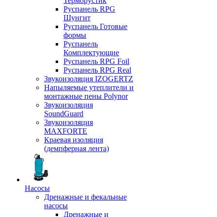
Терморустик
Руспанель RPG
Шунгит
Руспанель Готовые
формы
Руспанель
Комплектующие
Руспанель RPG Foil
Руспанель RPG Real
Звукоизоляция IZOGERTZ
Напыляемые утеплители и
монтажные пены Polynor
Звукоизоляция
SoundGuard
Звукоизоляция
MAXFORTE
Краевая изоляция
(демпферная лента)
Насосы
Дренажные и фекальные
насосы
Дренажные и