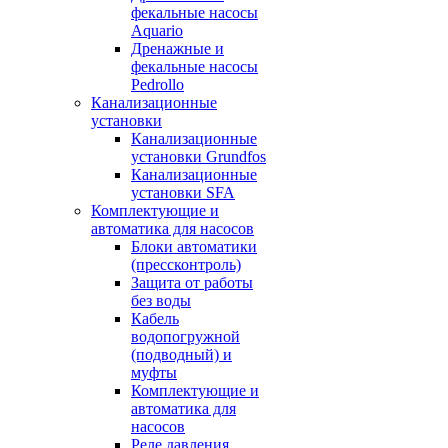
фекальные насосы
Aquario
Дренажные и
фекальные насосы
Pedrollo
Канализационные
установки
Канализационные
установки Grundfos
Канализационные
установки SFA
Комплектующие и
автоматика для насосов
Блоки автоматики
(прессконтроль)
Защита от работы
без воды
Кабель
водопогружной
(подводный) и
муфты
Комплектующие и
автоматика для
насосов
Реле давления