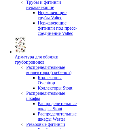
Трубы и фитинги
нержавеющие
Нержавеющие
трубы Valtec
Нержавеющие
фитинги под пресс-
соединение Valtec
Арматура для обвязки
трубопроводов
Распределительные
коллекторы (гребенки)
Коллекторы
Oventrop
Коллекторы Stout
Распределительные
шкафы
Распределительные
шкафы Stout
Распределительные
шкафы Wester
Резьбовые фитинги