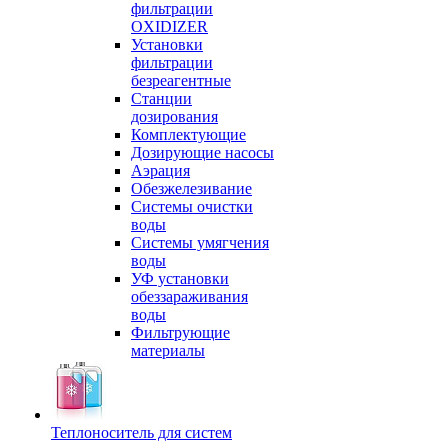
фильтрации
OXIDIZER
Установки
фильтрации
безреагентные
Станции
дозирования
Комплектующие
Дозирующие насосы
Аэрация
Обезжелезивание
Системы очистки
воды
Системы умягчения
воды
УФ установки
обеззараживания
воды
Фильтрующие
материалы
Теплоноситель для систем