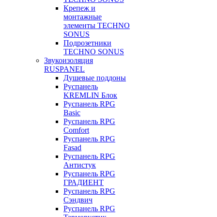
Крепеж и
монтажные
элементы TECHNO
SONUS
Подрозетники
TECHNO SONUS
Звукоизоляция
RUSPANEL
Душевые поддоны
Руспанель
KREMLIN Блок
Руспанель RPG
Basic
Руспанель RPG
Comfort
Руспанель RPG
Fasad
Руспанель RPG
Антистук
Руспанель RPG
ГРАДИЕНТ
Руспанель RPG
Сэндвич
Руспанель RPG