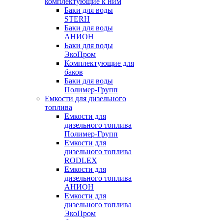
комплектующие к ним
Баки для воды
STERH
Баки для воды
АНИОН
Баки для воды
ЭкоПром
Комплектующие для
баков
Баки для воды
Полимер-Групп
Емкости для дизельного
топлива
Емкости для
дизельного топлива
Полимер-Групп
Емкости для
дизельного топлива
RODLEX
Емкости для
дизельного топлива
АНИОН
Емкости для
дизельного топлива
ЭкоПром