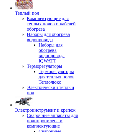
Теплый пол
Комплектующие для
теплых полов и кабелей
обогрева
Наборы для обогрева
водопровода
Наборы для
обогрева
водопровода
IQWATT
Терморегуляторы
Терморегуляторы
для теплых полов
Теплолюкс
Электрический теплый
пол
Электроинструмент и крепеж
Сварочные аппараты для
полипропилена и
комплектующие
Сварочные