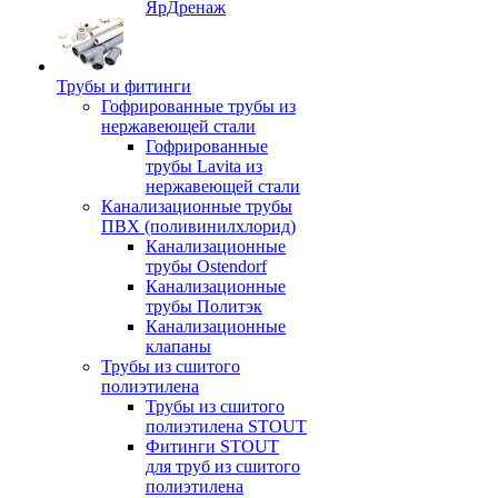
ЯрДренаж
Трубы и фитинги
Гофрированные трубы из
нержавеющей стали
Гофрированные
трубы Lavita из
нержавеющей стали
Канализационные трубы
ПВХ (поливинилхлорид)
Канализационные
трубы Ostendorf
Канализационные
трубы Политэк
Канализационные
клапаны
Трубы из сшитого
полиэтилена
Трубы из сшитого
полиэтилена STOUT
Фитинги STOUT
для труб из сшитого
полиэтилена