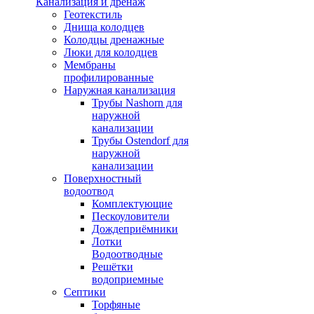
Канализация и дренаж
Геотекстиль
Днища колодцев
Колодцы дренажные
Люки для колодцев
Мембраны
профилированные
Наружная канализация
Трубы Nashorn для
наружной
канализации
Трубы Ostendorf для
наружной
канализации
Поверхностный
водоотвод
Комплектующие
Пескоуловители
Дождеприёмники
Лотки
Водоотводные
Решётки
водоприемные
Септики
Торфяные