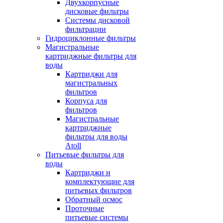
Двухкорпусные
дисковые фильтры
Системы дисковой
фильтрации
Гидроциклонные фильтры
Магистральные
картриджные фильтры для
воды
Картриджи для
магистральных
фильтров
Корпуса для
фильтров
Магистральные
картриджные
фильтры для воды
Atoll
Питьевые фильтры для
воды
Картриджи и
комплектующие для
питьевых фильтров
Обратный осмос
Проточные
питьевые системы