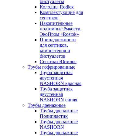
биотуалеты
Колодцы Rodlex
Комплектующие для
септиков
Накопительные
подземные ёмкости
ЭкоПром «Rostok»
Принадлежности
для септиков,
компостеров и
биотуалетов
Септики Юнилос
Трубы гофрированные
Труба защитная
двустенная
NASHORN красная
Труба защитная
двустенная
NASHORN синяя
Трубы дренажные
Трубы дренажные
Полипластик
Трубы дренажные
NASHORN
Трубы дренажные