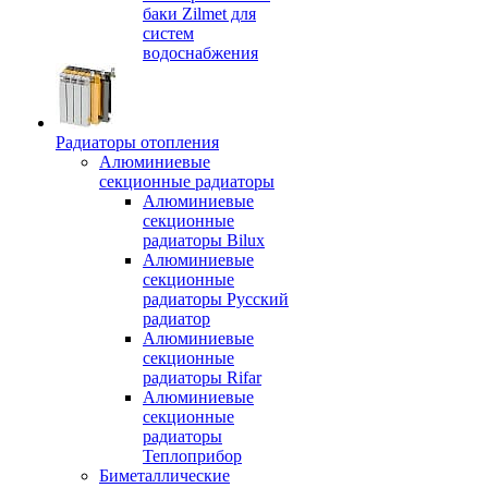
баки Zilmet для
систем
водоснабжения
Радиаторы отопления
Алюминиевые
секционные радиаторы
Алюминиевые
секционные
радиаторы Bilux
Алюминиевые
секционные
радиаторы Русский
радиатор
Алюминиевые
секционные
радиаторы Rifar
Алюминиевые
секционные
радиаторы
Теплоприбор
Биметаллические