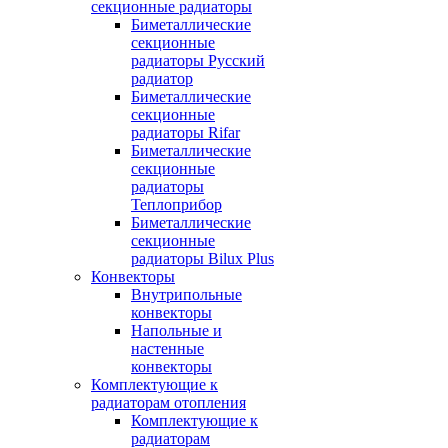
секционные радиаторы
Биметаллические
секционные
радиаторы Русский
радиатор
Биметаллические
секционные
радиаторы Rifar
Биметаллические
секционные
радиаторы
Теплоприбор
Биметаллические
секционные
радиаторы Bilux Plus
Конвекторы
Внутрипольные
конвекторы
Напольные и
настенные
конвекторы
Комплектующие к
радиаторам отопления
Комплектующие к
радиаторам