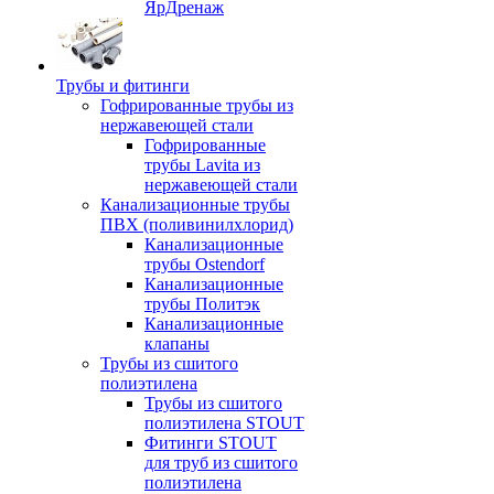
ЯрДренаж
Трубы и фитинги
Гофрированные трубы из
нержавеющей стали
Гофрированные
трубы Lavita из
нержавеющей стали
Канализационные трубы
ПВХ (поливинилхлорид)
Канализационные
трубы Ostendorf
Канализационные
трубы Политэк
Канализационные
клапаны
Трубы из сшитого
полиэтилена
Трубы из сшитого
полиэтилена STOUT
Фитинги STOUT
для труб из сшитого
полиэтилена