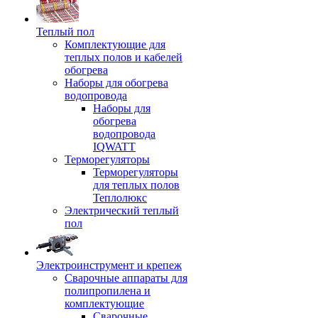
Теплый пол
Комплектующие для
теплых полов и кабелей
обогрева
Наборы для обогрева
водопровода
Наборы для
обогрева
водопровода
IQWATT
Терморегуляторы
Терморегуляторы
для теплых полов
Теплолюкс
Электрический теплый
пол
Электроинструмент и крепеж
Сварочные аппараты для
полипропилена и
комплектующие
Сварочные