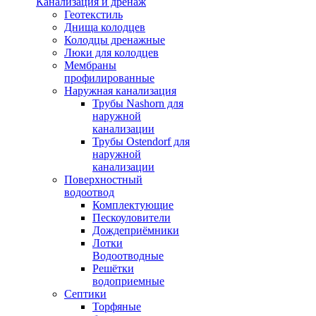
Канализация и дренаж
Геотекстиль
Днища колодцев
Колодцы дренажные
Люки для колодцев
Мембраны
профилированные
Наружная канализация
Трубы Nashorn для
наружной
канализации
Трубы Ostendorf для
наружной
канализации
Поверхностный
водоотвод
Комплектующие
Пескоуловители
Дождеприёмники
Лотки
Водоотводные
Решётки
водоприемные
Септики
Торфяные