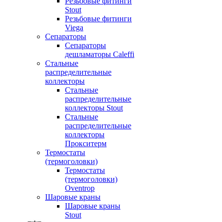
Резьбовые фитинги
Stout
Резьбовые фитинги
Viega
Сепараторы
Сепараторы
дешламаторы Caleffi
Стальные
распределительные
коллекторы
Стальные
распределительные
коллекторы Stout
Стальные
распределительные
коллекторы
Прокситерм
Термостаты
(термоголовки)
Термостаты
(термоголовки)
Oventrop
Шаровые краны
Шаровые краны
Stout