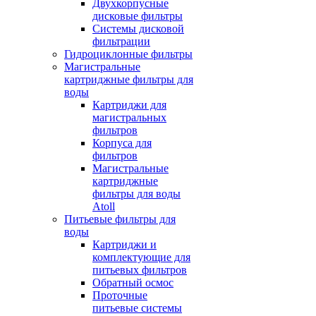
Двухкорпусные
дисковые фильтры
Системы дисковой
фильтрации
Гидроциклонные фильтры
Магистральные
картриджные фильтры для
воды
Картриджи для
магистральных
фильтров
Корпуса для
фильтров
Магистральные
картриджные
фильтры для воды
Atoll
Питьевые фильтры для
воды
Картриджи и
комплектующие для
питьевых фильтров
Обратный осмос
Проточные
питьевые системы