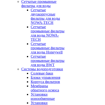
Сетчатые промывные
фильтры для воды
Сетчатые
двухкорпусные
фильтры для воды
NOWA-TECH
Сетчатые
промывные фильтры
для воды NOWA-
TECH
Сетчатые
промывные фильтры
для воды Honeywell
Сетчатые
промывные фильтры
для воды BWT
Системы водоподготовки
Солевые баки
Блоки управления
Корпуса фильтров
Мембраны
обратного осмоса
Установки
ионообменные
Установки