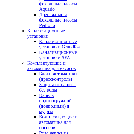
фекальные насосы
Aquario
Дренажные и
фекальные насосы
Pedrollo
Канализационные
установки
Канализационные
установки Grundfos
Канализационные
установки SFA
Комплектующие и
автоматика для насосов
Блоки автоматики
(прессконтроль)
Защита от работы
без воды
Кабель
водопогружной
(подводный) и
муфты
Комплектующие и
автоматика для
насосов
Реле давления