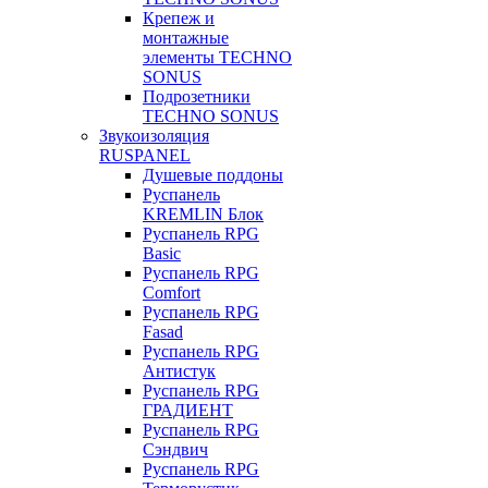
Крепеж и
монтажные
элементы TECHNO
SONUS
Подрозетники
TECHNO SONUS
Звукоизоляция
RUSPANEL
Душевые поддоны
Руспанель
KREMLIN Блок
Руспанель RPG
Basic
Руспанель RPG
Comfort
Руспанель RPG
Fasad
Руспанель RPG
Антистук
Руспанель RPG
ГРАДИЕНТ
Руспанель RPG
Сэндвич
Руспанель RPG