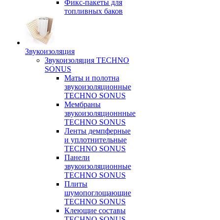
Фикс-пакеты для
топливных баков
Звукоизоляция
Звукоизоляция TECHNO
SONUS
Маты и полотна
звукоизоляционные
TECHNO SONUS
Мембраны
звукоизоляционнные
TECHNO SONUS
Ленты демпферные
и уплотнительные
TECHNO SONUS
Панели
звукоизоляционные
TECHNO SONUS
Плиты
шумопоглощающие
TECHNO SONUS
Клеющие составы
TECHNO SONUS