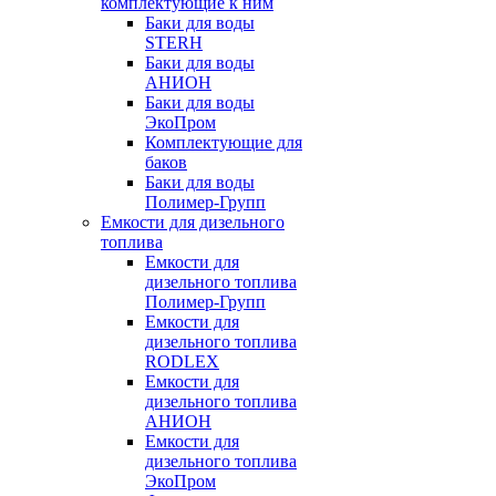
комплектующие к ним
Баки для воды
STERH
Баки для воды
АНИОН
Баки для воды
ЭкоПром
Комплектующие для
баков
Баки для воды
Полимер-Групп
Емкости для дизельного
топлива
Емкости для
дизельного топлива
Полимер-Групп
Емкости для
дизельного топлива
RODLEX
Емкости для
дизельного топлива
АНИОН
Емкости для
дизельного топлива
ЭкоПром