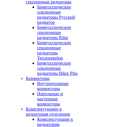
секционные радиаторы
Биметаллические
секционные
радиаторы Русский
радиатор
Биметаллические
секционные
радиаторы Rifar
Биметаллические
секционные
радиаторы
Теплоприбор
Биметаллические
секционные
радиаторы Bilux Plus
Конвекторы
Внутрипольные
конвекторы
Напольные и
настенные
конвекторы
Комплектующие к
радиаторам отопления
Комплектующие к
радиаторам