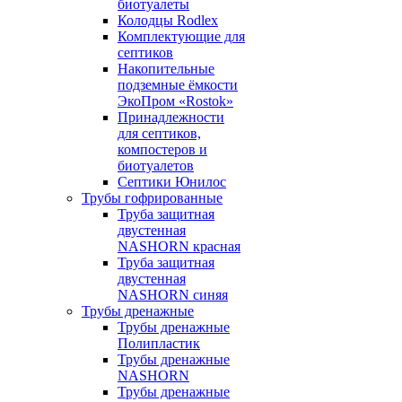
биотуалеты
Колодцы Rodlex
Комплектующие для
септиков
Накопительные
подземные ёмкости
ЭкоПром «Rostok»
Принадлежности
для септиков,
компостеров и
биотуалетов
Септики Юнилос
Трубы гофрированные
Труба защитная
двустенная
NASHORN красная
Труба защитная
двустенная
NASHORN синяя
Трубы дренажные
Трубы дренажные
Полипластик
Трубы дренажные
NASHORN
Трубы дренажные