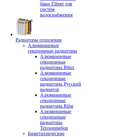
баки Zilmet для
систем
водоснабжения
Радиаторы отопления
Алюминиевые
секционные радиаторы
Алюминиевые
секционные
радиаторы Bilux
Алюминиевые
секционные
радиаторы Русский
радиатор
Алюминиевые
секционные
радиаторы Rifar
Алюминиевые
секционные
радиаторы
Теплоприбор
Биметаллические