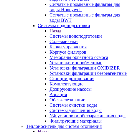
Сетчатые промывные фильтры для
воды Honeywell
Сетчатые промывные фильтры для
воды BWT
Системы водоподготовки
Назад
Системы водоподготовки
Солевые баки
Блоки управления
Корпуса фильтров
Мембраны обратного осмоса
Установки ионообменные
Установки фильтрации OXIDIZER
Установки фильтрации безреагентные
Станции дозирования
Комплектующие
Дозирующие насосы
Аэрация
Обезжелезивание
Системы очистки воды
Системы умягчения воды
УФ установки обеззараживания воды
Фильтрующие материалы
Теплоноситель для систем отопления
Назад