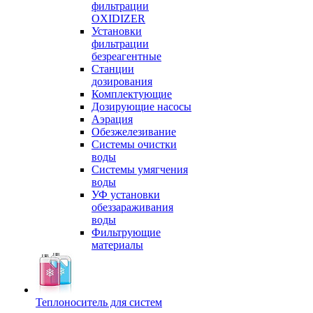
фильтрации
OXIDIZER
Установки
фильтрации
безреагентные
Станции
дозирования
Комплектующие
Дозирующие насосы
Аэрация
Обезжелезивание
Системы очистки
воды
Системы умягчения
воды
УФ установки
обеззараживания
воды
Фильтрующие
материалы
Теплоноситель для систем