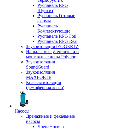
Терморустик
Руспанель RPG
Шунгит
Руспанель Готовые
формы
Руспанель
Комплектующие
Руспанель RPG Foil
Руспанель RPG Real
Звукоизоляция IZOGERTZ
Напыляемые утеплители и
монтажные пены Polynor
Звукоизоляция
SoundGuard
Звукоизоляция
MAXFORTE
Краевая изоляция
(демпферная лента)
Насосы
Дренажные и фекальные
насосы
Дренажные и