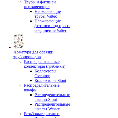
Трубы и фитинги
нержавеющие
Нержавеющие
трубы Valtec
Нержавеющие
фитинги под пресс-
соединение Valtec
Арматура для обвязки
трубопроводов
Распределительные
коллекторы (гребенки)
Коллекторы
Oventrop
Коллекторы Stout
Распределительные
шкафы
Распределительные
шкафы Stout
Распределительные
шкафы Wester
Резьбовые фитинги