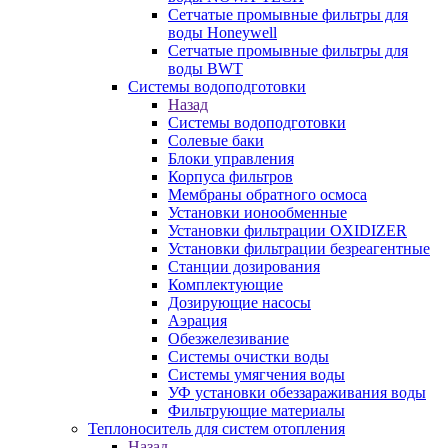
Сетчатые промывные фильтры для
воды Honeywell
Сетчатые промывные фильтры для
воды BWT
Системы водоподготовки
Назад
Системы водоподготовки
Солевые баки
Блоки управления
Корпуса фильтров
Мембраны обратного осмоса
Установки ионообменные
Установки фильтрации OXIDIZER
Установки фильтрации безреагентные
Станции дозирования
Комплектующие
Дозирующие насосы
Аэрация
Обезжелезивание
Системы очистки воды
Системы умягчения воды
УФ установки обеззараживания воды
Фильтрующие материалы
Теплоноситель для систем отопления
Назад