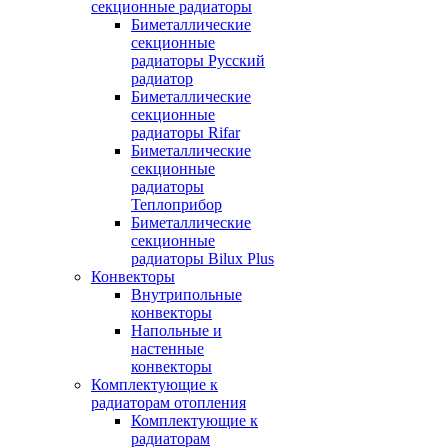
секционные радиаторы
Биметаллические
секционные
радиаторы Русский
радиатор
Биметаллические
секционные
радиаторы Rifar
Биметаллические
секционные
радиаторы
Теплоприбор
Биметаллические
секционные
радиаторы Bilux Plus
Конвекторы
Внутрипольные
конвекторы
Напольные и
настенные
конвекторы
Комплектующие к
радиаторам отопления
Комплектующие к
радиаторам