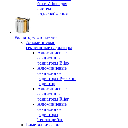
баки Zilmet для
систем
водоснабжения
Радиаторы отопления
Алюминиевые
секционные радиаторы
Алюминиевые
секционные
радиаторы Bilux
Алюминиевые
секционные
радиаторы Русский
радиатор
Алюминиевые
секционные
радиаторы Rifar
Алюминиевые
секционные
радиаторы
Теплоприбор
Биметаллические