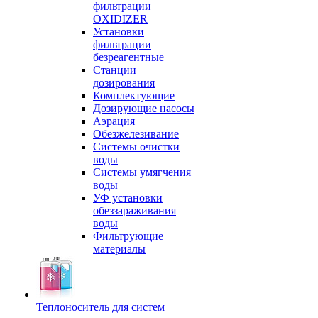
фильтрации
OXIDIZER
Установки
фильтрации
безреагентные
Станции
дозирования
Комплектующие
Дозирующие насосы
Аэрация
Обезжелезивание
Системы очистки
воды
Системы умягчения
воды
УФ установки
обеззараживания
воды
Фильтрующие
материалы
Теплоноситель для систем