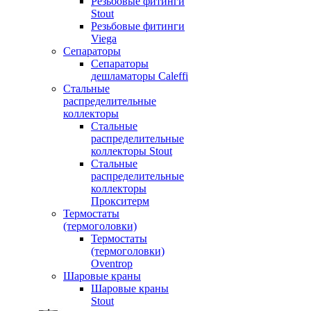
Резьбовые фитинги
Stout
Резьбовые фитинги
Viega
Сепараторы
Сепараторы
дешламаторы Caleffi
Стальные
распределительные
коллекторы
Стальные
распределительные
коллекторы Stout
Стальные
распределительные
коллекторы
Прокситерм
Термостаты
(термоголовки)
Термостаты
(термоголовки)
Oventrop
Шаровые краны
Шаровые краны
Stout