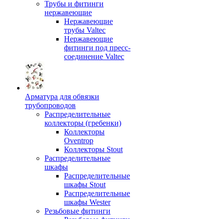
Трубы и фитинги
нержавеющие
Нержавеющие
трубы Valtec
Нержавеющие
фитинги под пресс-
соединение Valtec
Арматура для обвязки
трубопроводов
Распределительные
коллекторы (гребенки)
Коллекторы
Oventrop
Коллекторы Stout
Распределительные
шкафы
Распределительные
шкафы Stout
Распределительные
шкафы Wester
Резьбовые фитинги