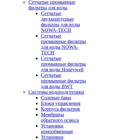
Сетчатые промывные
фильтры для воды
Сетчатые
двухкорпусные
фильтры для воды
NOWA-TECH
Сетчатые
промывные фильтры
для воды NOWA-
TECH
Сетчатые
промывные фильтры
для воды Honeywell
Сетчатые
промывные фильтры
для воды BWT
Системы водоподготовки
Солевые баки
Блоки управления
Корпуса фильтров
Мембраны
обратного осмоса
Установки
ионообменные
Установки