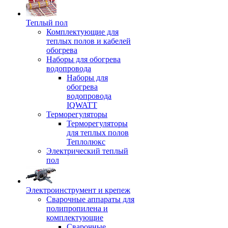
Теплый пол
Комплектующие для
теплых полов и кабелей
обогрева
Наборы для обогрева
водопровода
Наборы для
обогрева
водопровода
IQWATT
Терморегуляторы
Терморегуляторы
для теплых полов
Теплолюкс
Электрический теплый
пол
Электроинструмент и крепеж
Сварочные аппараты для
полипропилена и
комплектующие
Сварочные