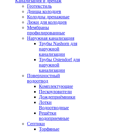
Канализация и дренаж
Геотекстиль
Днища колодцев
Колодцы дренажные
Люки для колодцев
Мембраны
профилированные
Наружная канализация
Трубы Nashorn для
наружной
канализации
Трубы Ostendorf для
наружной
канализации
Поверхностный
водоотвод
Комплектующие
Пескоуловители
Дождеприёмники
Лотки
Водоотводные
Решётки
водоприемные
Септики
Торфяные