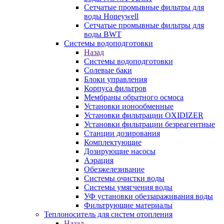
Сетчатые промывные фильтры для
воды Honeywell
Сетчатые промывные фильтры для
воды BWT
Системы водоподготовки
Назад
Системы водоподготовки
Солевые баки
Блоки управления
Корпуса фильтров
Мембраны обратного осмоса
Установки ионообменные
Установки фильтрации OXIDIZER
Установки фильтрации безреагентные
Станции дозирования
Комплектующие
Дозирующие насосы
Аэрация
Обезжелезивание
Системы очистки воды
Системы умягчения воды
УФ установки обеззараживания воды
Фильтрующие материалы
Теплоноситель для систем отопления
Назад