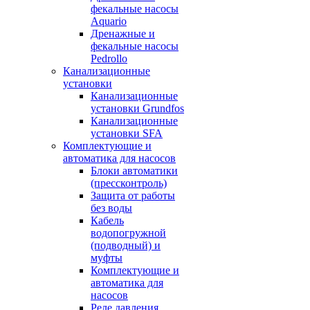
фекальные насосы
Aquario
Дренажные и
фекальные насосы
Pedrollo
Канализационные
установки
Канализационные
установки Grundfos
Канализационные
установки SFA
Комплектующие и
автоматика для насосов
Блоки автоматики
(прессконтроль)
Защита от работы
без воды
Кабель
водопогружной
(подводный) и
муфты
Комплектующие и
автоматика для
насосов
Реле давления