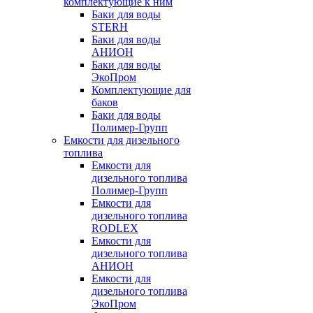
комплектующие к ним
Баки для воды
STERH
Баки для воды
АНИОН
Баки для воды
ЭкоПром
Комплектующие для
баков
Баки для воды
Полимер-Групп
Емкости для дизельного
топлива
Емкости для
дизельного топлива
Полимер-Групп
Емкости для
дизельного топлива
RODLEX
Емкости для
дизельного топлива
АНИОН
Емкости для
дизельного топлива
ЭкоПром