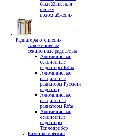
баки Zilmet для
систем
водоснабжения
Радиаторы отопления
Алюминиевые
секционные радиаторы
Алюминиевые
секционные
радиаторы Bilux
Алюминиевые
секционные
радиаторы Русский
радиатор
Алюминиевые
секционные
радиаторы Rifar
Алюминиевые
секционные
радиаторы
Теплоприбор
Биметаллические