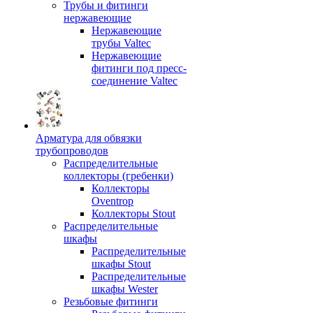
Трубы и фитинги
нержавеющие
Нержавеющие
трубы Valtec
Нержавеющие
фитинги под пресс-
соединение Valtec
Арматура для обвязки
трубопроводов
Распределительные
коллекторы (гребенки)
Коллекторы
Oventrop
Коллекторы Stout
Распределительные
шкафы
Распределительные
шкафы Stout
Распределительные
шкафы Wester
Резьбовые фитинги