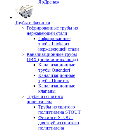
ЯрДренаж
Трубы и фитинги
Гофрированные трубы из
нержавеющей стали
Гофрированные
трубы Lavita из
нержавеющей стали
Канализационные трубы
ПВХ (поливинилхлорид)
Канализационные
трубы Ostendorf
Канализационные
трубы Политэк
Канализационные
клапаны
Трубы из сшитого
полиэтилена
Трубы из сшитого
полиэтилена STOUT
Фитинги STOUT
для труб из сшитого
полиэтилена