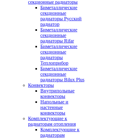
секционные радиаторы
Биметаллические
секционные
радиаторы Русский
радиатор
Биметаллические
секционные
радиаторы Rifar
Биметаллические
секционные
радиаторы
Теплоприбор
Биметаллические
секционные
радиаторы Bilux Plus
Конвекторы
Внутрипольные
конвекторы
Напольные и
настенные
конвекторы
Комплектующие к
радиаторам отопления
Комплектующие к
радиаторам