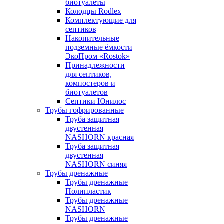
биотуалеты
Колодцы Rodlex
Комплектующие для
септиков
Накопительные
подземные ёмкости
ЭкоПром «Rostok»
Принадлежности
для септиков,
компостеров и
биотуалетов
Септики Юнилос
Трубы гофрированные
Труба защитная
двустенная
NASHORN красная
Труба защитная
двустенная
NASHORN синяя
Трубы дренажные
Трубы дренажные
Полипластик
Трубы дренажные
NASHORN
Трубы дренажные