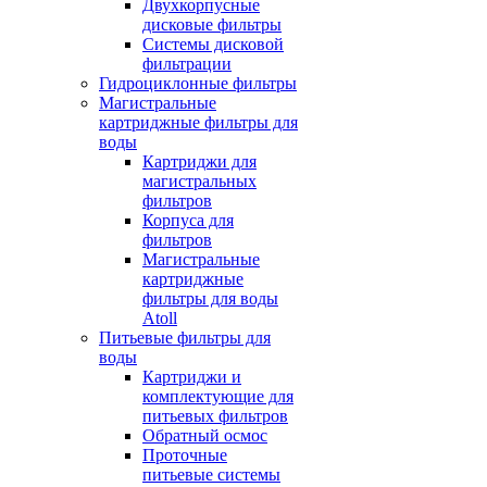
Двухкорпусные
дисковые фильтры
Системы дисковой
фильтрации
Гидроциклонные фильтры
Магистральные
картриджные фильтры для
воды
Картриджи для
магистральных
фильтров
Корпуса для
фильтров
Магистральные
картриджные
фильтры для воды
Atoll
Питьевые фильтры для
воды
Картриджи и
комплектующие для
питьевых фильтров
Обратный осмос
Проточные
питьевые системы