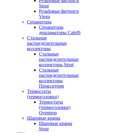
Резьбовые фитинги
Stout
Резьбовые фитинги
Viega
Сепараторы
Сепараторы
дешламаторы Caleffi
Стальные
распределительные
коллекторы
Стальные
распределительные
коллекторы Stout
Стальные
распределительные
коллекторы
Прокситерм
Термостаты
(термоголовки)
Термостаты
(термоголовки)
Oventrop
Шаровые краны
Шаровые краны
Stout