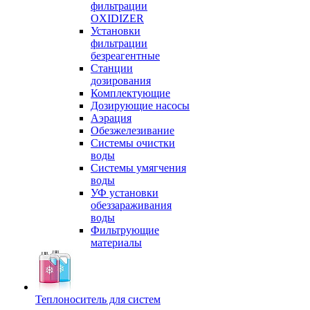
фильтрации
OXIDIZER
Установки
фильтрации
безреагентные
Станции
дозирования
Комплектующие
Дозирующие насосы
Аэрация
Обезжелезивание
Системы очистки
воды
Системы умягчения
воды
УФ установки
обеззараживания
воды
Фильтрующие
материалы
Теплоноситель для систем