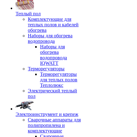
Теплый пол
Комплектующие для
теплых полов и кабелей
обогрева
Наборы для обогрева
водопровода
Наборы для
обогрева
водопровода
IQWATT
Терморегуляторы
Терморегуляторы
для теплых полов
Теплолюкс
Электрический теплый
пол
Электроинструмент и крепеж
Сварочные аппараты для
полипропилена и
комплектующие
Сварочные