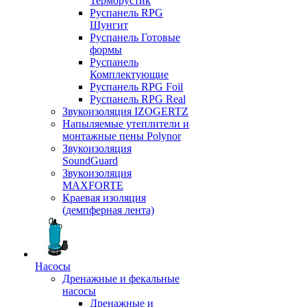
Терморустик
Руспанель RPG
Шунгит
Руспанель Готовые
формы
Руспанель
Комплектующие
Руспанель RPG Foil
Руспанель RPG Real
Звукоизоляция IZOGERTZ
Напыляемые утеплители и
монтажные пены Polynor
Звукоизоляция
SoundGuard
Звукоизоляция
MAXFORTE
Краевая изоляция
(демпферная лента)
Насосы
Дренажные и фекальные
насосы
Дренажные и