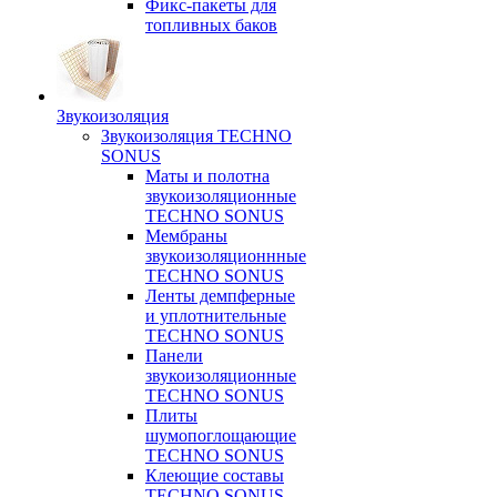
Фикс-пакеты для
топливных баков
Звукоизоляция
Звукоизоляция TECHNO
SONUS
Маты и полотна
звукоизоляционные
TECHNO SONUS
Мембраны
звукоизоляционнные
TECHNO SONUS
Ленты демпферные
и уплотнительные
TECHNO SONUS
Панели
звукоизоляционные
TECHNO SONUS
Плиты
шумопоглощающие
TECHNO SONUS
Клеющие составы
TECHNO SONUS