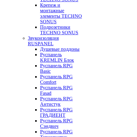
Крепеж и
монтажные
элементы TECHNO
SONUS
Подрозетники
TECHNO SONUS
Звукоизоляция
RUSPANEL
Душевые поддоны
Руспанель
KREMLIN Блок
Руспанель RPG
Basic
Руспанель RPG
Comfort
Руспанель RPG
Fasad
Руспанель RPG
Антистук
Руспанель RPG
ГРАДИЕНТ
Руспанель RPG
Сэндвич
Руспанель RPG