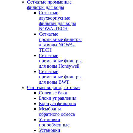
Сетчатые промывные
фильтры для воды
Сетчатые
двухкорпусные
фильтры для воды
NOWA-TECH
Сетчатые
промывные фильтры
для воды NOWA-
TECH
Сетчатые
промывные фильтры
для воды Honeywell
Сетчатые
промывные фильтры
для воды BWT
Системы водоподготовки
Солевые баки
Блоки управления
Корпуса фильтров
Мембраны
обратного осмоса
Установки
ионообменные
Установки