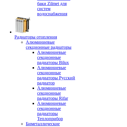
баки Zilmet для
систем
водоснабжения
Радиаторы отопления
Алюминиевые
секционные радиаторы
Алюминиевые
секционные
радиаторы Bilux
Алюминиевые
секционные
радиаторы Русский
радиатор
Алюминиевые
секционные
радиаторы Rifar
Алюминиевые
секционные
радиаторы
Теплоприбор
Биметаллические