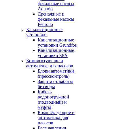
фекальные насосы
Aquario
Дренажные и
фекальные насосы
Pedrollo
Канализационные
установки
Канализационные
установки Grundfos
Канализационные
установки SFA
Комплектующие и
автоматика для насосов
Блоки автоматики
(прессконтроль)
Защита от работы
без воды
Кабель
водопогружной
(подводный) и
муфты
Комплектующие и
автоматика для
насосов
Реле давления