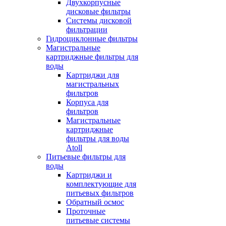
Двухкорпусные
дисковые фильтры
Системы дисковой
фильтрации
Гидроциклонные фильтры
Магистральные
картриджные фильтры для
воды
Картриджи для
магистральных
фильтров
Корпуса для
фильтров
Магистральные
картриджные
фильтры для воды
Atoll
Питьевые фильтры для
воды
Картриджи и
комплектующие для
питьевых фильтров
Обратный осмос
Проточные
питьевые системы