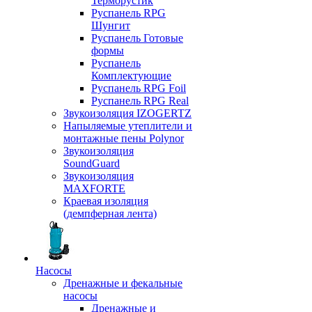
Терморустик
Руспанель RPG
Шунгит
Руспанель Готовые
формы
Руспанель
Комплектующие
Руспанель RPG Foil
Руспанель RPG Real
Звукоизоляция IZOGERTZ
Напыляемые утеплители и
монтажные пены Polynor
Звукоизоляция
SoundGuard
Звукоизоляция
MAXFORTE
Краевая изоляция
(демпферная лента)
Насосы
Дренажные и фекальные
насосы
Дренажные и