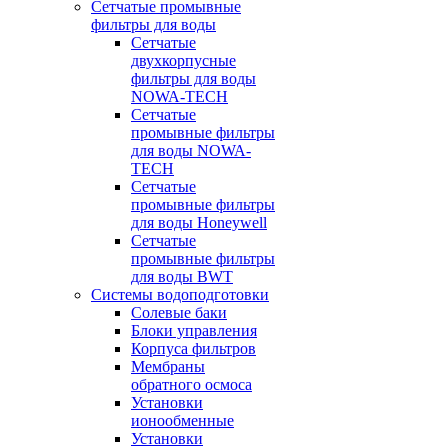
Сетчатые промывные
фильтры для воды
Сетчатые
двухкорпусные
фильтры для воды
NOWA-TECH
Сетчатые
промывные фильтры
для воды NOWA-
TECH
Сетчатые
промывные фильтры
для воды Honeywell
Сетчатые
промывные фильтры
для воды BWT
Системы водоподготовки
Солевые баки
Блоки управления
Корпуса фильтров
Мембраны
обратного осмоса
Установки
ионообменные
Установки