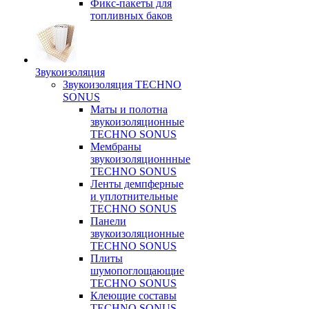
Фикс-пакеты для
топливных баков
Звукоизоляция
Звукоизоляция TECHNO
SONUS
Маты и полотна
звукоизоляционные
TECHNO SONUS
Мембраны
звукоизоляционнные
TECHNO SONUS
Ленты демпферные
и уплотнительные
TECHNO SONUS
Панели
звукоизоляционные
TECHNO SONUS
Плиты
шумопоглощающие
TECHNO SONUS
Клеющие составы
TECHNO SONUS