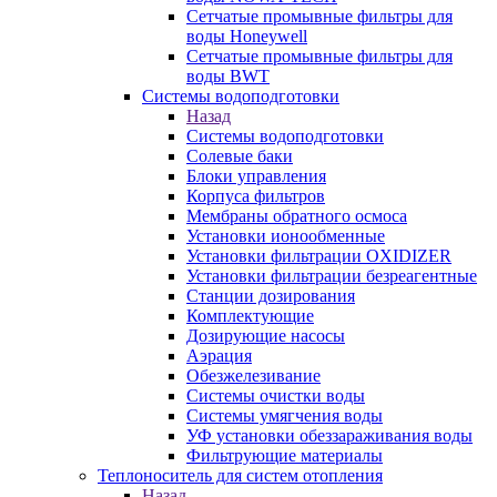
Сетчатые промывные фильтры для
воды Honeywell
Сетчатые промывные фильтры для
воды BWT
Системы водоподготовки
Назад
Системы водоподготовки
Солевые баки
Блоки управления
Корпуса фильтров
Мембраны обратного осмоса
Установки ионообменные
Установки фильтрации OXIDIZER
Установки фильтрации безреагентные
Станции дозирования
Комплектующие
Дозирующие насосы
Аэрация
Обезжелезивание
Системы очистки воды
Системы умягчения воды
УФ установки обеззараживания воды
Фильтрующие материалы
Теплоноситель для систем отопления
Назад