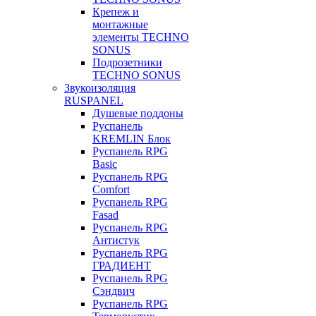
Крепеж и
монтажные
элементы TECHNO
SONUS
Подрозетники
TECHNO SONUS
Звукоизоляция
RUSPANEL
Душевые поддоны
Руспанель
KREMLIN Блок
Руспанель RPG
Basic
Руспанель RPG
Comfort
Руспанель RPG
Fasad
Руспанель RPG
Антистук
Руспанель RPG
ГРАДИЕНТ
Руспанель RPG
Сэндвич
Руспанель RPG