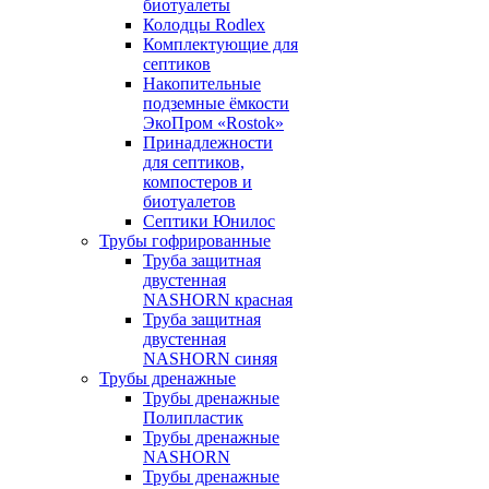
биотуалеты
Колодцы Rodlex
Комплектующие для
септиков
Накопительные
подземные ёмкости
ЭкоПром «Rostok»
Принадлежности
для септиков,
компостеров и
биотуалетов
Септики Юнилос
Трубы гофрированные
Труба защитная
двустенная
NASHORN красная
Труба защитная
двустенная
NASHORN синяя
Трубы дренажные
Трубы дренажные
Полипластик
Трубы дренажные
NASHORN
Трубы дренажные