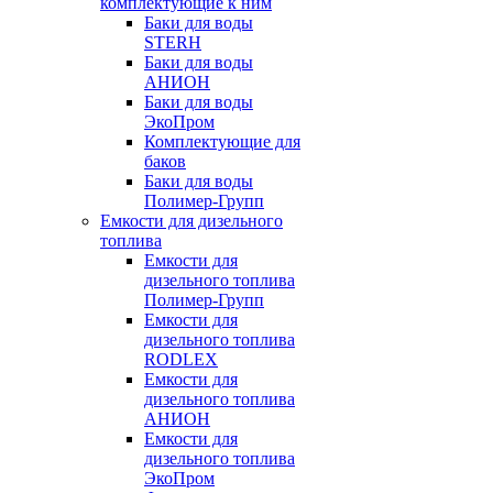
комплектующие к ним
Баки для воды
STERH
Баки для воды
АНИОН
Баки для воды
ЭкоПром
Комплектующие для
баков
Баки для воды
Полимер-Групп
Емкости для дизельного
топлива
Емкости для
дизельного топлива
Полимер-Групп
Емкости для
дизельного топлива
RODLEX
Емкости для
дизельного топлива
АНИОН
Емкости для
дизельного топлива
ЭкоПром