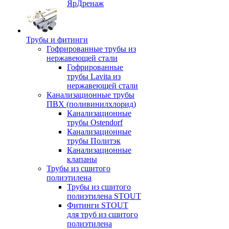
ЯрДренаж
Трубы и фитинги
Гофрированные трубы из
нержавеющей стали
Гофрированные
трубы Lavita из
нержавеющей стали
Канализационные трубы
ПВХ (поливинилхлорид)
Канализационные
трубы Ostendorf
Канализационные
трубы Политэк
Канализационные
клапаны
Трубы из сшитого
полиэтилена
Трубы из сшитого
полиэтилена STOUT
Фитинги STOUT
для труб из сшитого
полиэтилена