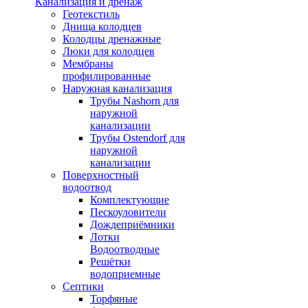
Канализация и дренаж
Геотекстиль
Днища колодцев
Колодцы дренажные
Люки для колодцев
Мембраны
профилированные
Наружная канализация
Трубы Nashorn для
наружной
канализации
Трубы Ostendorf для
наружной
канализации
Поверхностный
водоотвод
Комплектующие
Пескоуловители
Дождеприёмники
Лотки
Водоотводные
Решётки
водоприемные
Септики
Торфяные