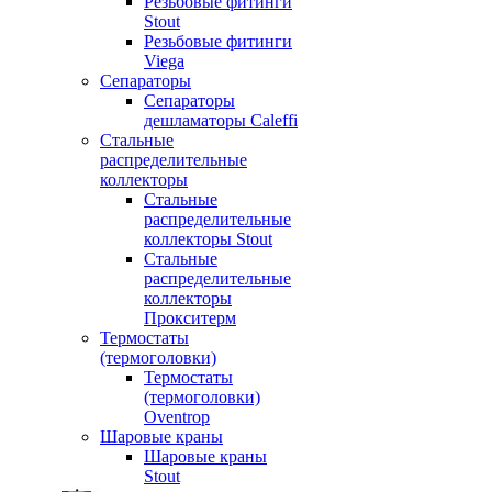
Резьбовые фитинги
Stout
Резьбовые фитинги
Viega
Сепараторы
Сепараторы
дешламаторы Caleffi
Стальные
распределительные
коллекторы
Стальные
распределительные
коллекторы Stout
Стальные
распределительные
коллекторы
Прокситерм
Термостаты
(термоголовки)
Термостаты
(термоголовки)
Oventrop
Шаровые краны
Шаровые краны
Stout