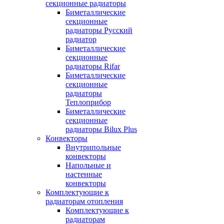
секционные радиаторы
Биметаллические
секционные
радиаторы Русский
радиатор
Биметаллические
секционные
радиаторы Rifar
Биметаллические
секционные
радиаторы
Теплоприбор
Биметаллические
секционные
радиаторы Bilux Plus
Конвекторы
Внутрипольные
конвекторы
Напольные и
настенные
конвекторы
Комплектующие к
радиаторам отопления
Комплектующие к
радиаторам