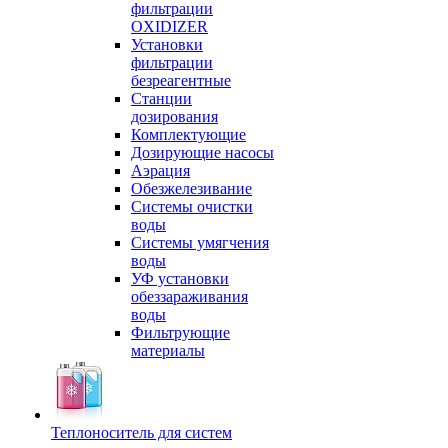
фильтрации
OXIDIZER
Установки
фильтрации
безреагентные
Станции
дозирования
Комплектующие
Дозирующие насосы
Аэрация
Обезжелезивание
Системы очистки
воды
Системы умягчения
воды
УФ установки
обеззараживания
воды
Фильтрующие
материалы
Теплоноситель для систем