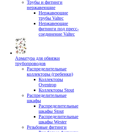
Трубы и фитинги
нержавеющие
Нержавеющие
трубы Valtec
Нержавеющие
фитинги под пресс-
соединение Valtec
Арматура для обвязки
трубопроводов
Распределительные
коллекторы (гребенки)
Коллекторы
Oventrop
Коллекторы Stout
Распределительные
шкафы
Распределительные
шкафы Stout
Распределительные
шкафы Wester
Резьбовые фитинги