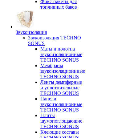
Фикс-пакеты для
топливных баков
Звукоизоляция
Звукоизоляция TECHNO
SONUS
Маты и полотна
звукоизоляционные
TECHNO SONUS
Мембраны
звукоизоляционнные
TECHNO SONUS
Ленты демпферные
и уплотнительные
TECHNO SONUS
Панели
звукоизоляционные
TECHNO SONUS
Плиты
шумопоглощающие
TECHNO SONUS
Клеющие составы
TECHNO SONUS