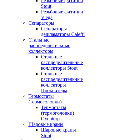
Резьбовые фитинги
Stout
Резьбовые фитинги
Viega
Сепараторы
Сепараторы
дешламаторы Caleffi
Стальные
распределительные
коллекторы
Стальные
распределительные
коллекторы Stout
Стальные
распределительные
коллекторы
Прокситерм
Термостаты
(термоголовки)
Термостаты
(термоголовки)
Oventrop
Шаровые краны
Шаровые краны
Stout