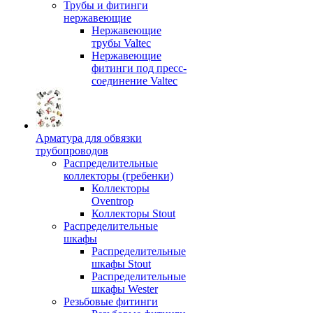
Трубы и фитинги
нержавеющие
Нержавеющие
трубы Valtec
Нержавеющие
фитинги под пресс-
соединение Valtec
Арматура для обвязки
трубопроводов
Распределительные
коллекторы (гребенки)
Коллекторы
Oventrop
Коллекторы Stout
Распределительные
шкафы
Распределительные
шкафы Stout
Распределительные
шкафы Wester
Резьбовые фитинги