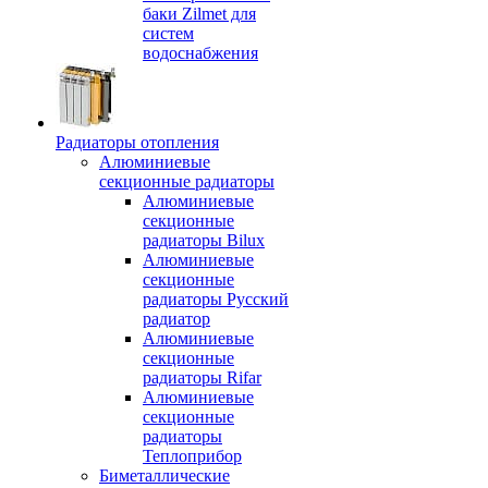
баки Zilmet для
систем
водоснабжения
Радиаторы отопления
Алюминиевые
секционные радиаторы
Алюминиевые
секционные
радиаторы Bilux
Алюминиевые
секционные
радиаторы Русский
радиатор
Алюминиевые
секционные
радиаторы Rifar
Алюминиевые
секционные
радиаторы
Теплоприбор
Биметаллические