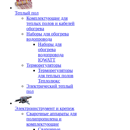
Теплый пол
Комплектующие для
теплых полов и кабелей
обогрева
Наборы для обогрева
водопровода
Наборы для
обогрева
водопровода
IQWATT
Терморегуляторы
Терморегуляторы
для теплых полов
Теплолюкс
Электрический теплый
пол
Электроинструмент и крепеж
Сварочные аппараты для
полипропилена и
комплектующие
Сварочные