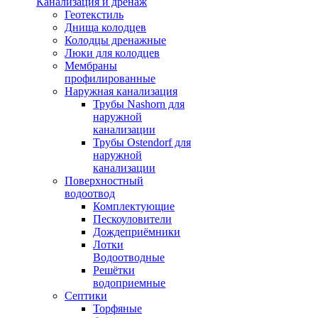
Канализация и дренаж
Геотекстиль
Днища колодцев
Колодцы дренажные
Люки для колодцев
Мембраны
профилированные
Наружная канализация
Трубы Nashorn для
наружной
канализации
Трубы Ostendorf для
наружной
канализации
Поверхностный
водоотвод
Комплектующие
Пескоуловители
Дождеприёмники
Лотки
Водоотводные
Решётки
водоприемные
Септики
Торфяные