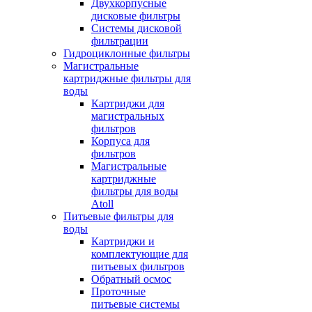
Двухкорпусные
дисковые фильтры
Системы дисковой
фильтрации
Гидроциклонные фильтры
Магистральные
картриджные фильтры для
воды
Картриджи для
магистральных
фильтров
Корпуса для
фильтров
Магистральные
картриджные
фильтры для воды
Atoll
Питьевые фильтры для
воды
Картриджи и
комплектующие для
питьевых фильтров
Обратный осмос
Проточные
питьевые системы