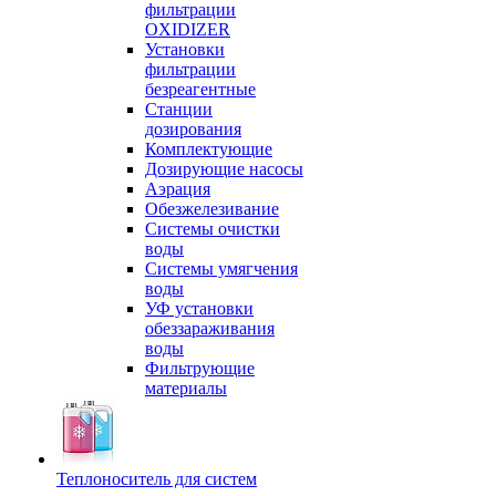
фильтрации
OXIDIZER
Установки
фильтрации
безреагентные
Станции
дозирования
Комплектующие
Дозирующие насосы
Аэрация
Обезжелезивание
Системы очистки
воды
Системы умягчения
воды
УФ установки
обеззараживания
воды
Фильтрующие
материалы
Теплоноситель для систем