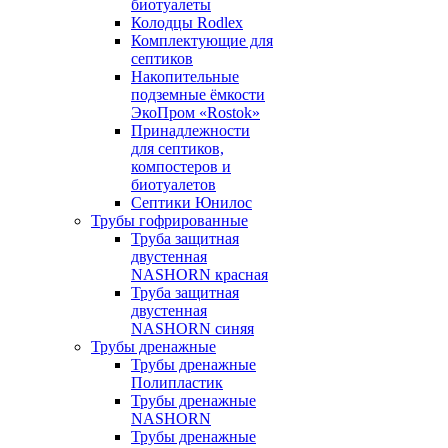
биотуалеты
Колодцы Rodlex
Комплектующие для
септиков
Накопительные
подземные ёмкости
ЭкоПром «Rostok»
Принадлежности
для септиков,
компостеров и
биотуалетов
Септики Юнилос
Трубы гофрированные
Труба защитная
двустенная
NASHORN красная
Труба защитная
двустенная
NASHORN синяя
Трубы дренажные
Трубы дренажные
Полипластик
Трубы дренажные
NASHORN
Трубы дренажные