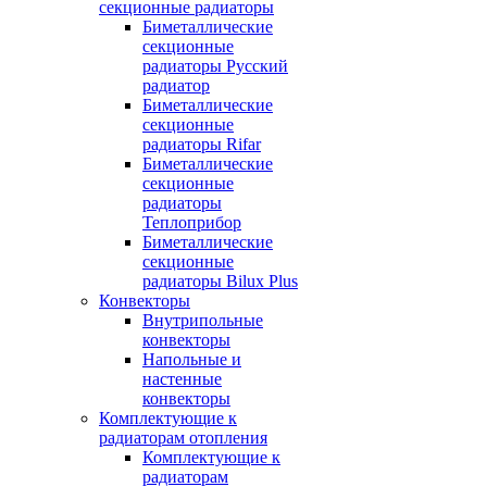
секционные радиаторы
Биметаллические
секционные
радиаторы Русский
радиатор
Биметаллические
секционные
радиаторы Rifar
Биметаллические
секционные
радиаторы
Теплоприбор
Биметаллические
секционные
радиаторы Bilux Plus
Конвекторы
Внутрипольные
конвекторы
Напольные и
настенные
конвекторы
Комплектующие к
радиаторам отопления
Комплектующие к
радиаторам