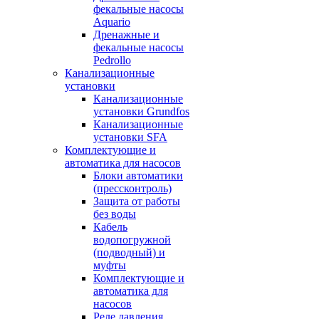
фекальные насосы
Aquario
Дренажные и
фекальные насосы
Pedrollo
Канализационные
установки
Канализационные
установки Grundfos
Канализационные
установки SFA
Комплектующие и
автоматика для насосов
Блоки автоматики
(прессконтроль)
Защита от работы
без воды
Кабель
водопогружной
(подводный) и
муфты
Комплектующие и
автоматика для
насосов
Реле давления