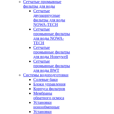
Сетчатые промывные
фильтры для воды
Сетчатые
двухкорпусные
фильтры для воды
NOWA-TECH
Сетчатые
промывные фильтры
для воды NOWA-
TECH
Сетчатые
промывные фильтры
для воды Honeywell
Сетчатые
промывные фильтры
для воды BWT
Системы водоподготовки
Солевые баки
Блоки управления
Корпуса фильтров
Мембраны
обратного осмоса
Установки
ионообменные
Установки