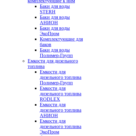
комплектующие к ним
Баки для воды
STERH
Баки для воды
АНИОН
Баки для воды
ЭкоПром
Комплектующие для
баков
Баки для воды
Полимер-Групп
Емкости для дизельного
топлива
Емкости для
дизельного топлива
Полимер-Групп
Емкости для
дизельного топлива
RODLEX
Емкости для
дизельного топлива
АНИОН
Емкости для
дизельного топлива
ЭкоПром