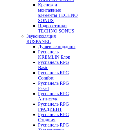
Крепеж и
монтажные
элементы TECHNO
SONUS
Подрозетники
TECHNO SONUS
Звукоизоляция
RUSPANEL
Душевые поддоны
Руспанель
KREMLIN Блок
Руспанель RPG
Basic
Руспанель RPG
Comfort
Руспанель RPG
Fasad
Руспанель RPG
Антистук
Руспанель RPG
ГРАДИЕНТ
Руспанель RPG
Сэндвич
Руспанель RPG