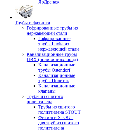
ЯрДренаж
Трубы и фитинги
Гофрированные трубы из
нержавеющей стали
Гофрированные
трубы Lavita из
нержавеющей стали
Канализационные трубы
ПВХ (поливинилхлорид)
Канализационные
трубы Ostendorf
Канализационные
трубы Политэк
Канализационные
клапаны
Трубы из сшитого
полиэтилена
Трубы из сшитого
полиэтилена STOUT
Фитинги STOUT
для труб из сшитого
полиэтилена