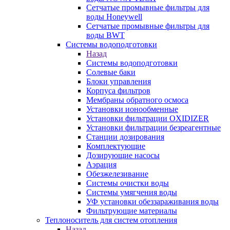
Сетчатые промывные фильтры для
воды Honeywell
Сетчатые промывные фильтры для
воды BWT
Системы водоподготовки
Назад
Системы водоподготовки
Солевые баки
Блоки управления
Корпуса фильтров
Мембраны обратного осмоса
Установки ионообменные
Установки фильтрации OXIDIZER
Установки фильтрации безреагентные
Станции дозирования
Комплектующие
Дозирующие насосы
Аэрация
Обезжелезивание
Системы очистки воды
Системы умягчения воды
УФ установки обеззараживания воды
Фильтрующие материалы
Теплоноситель для систем отопления
Назад