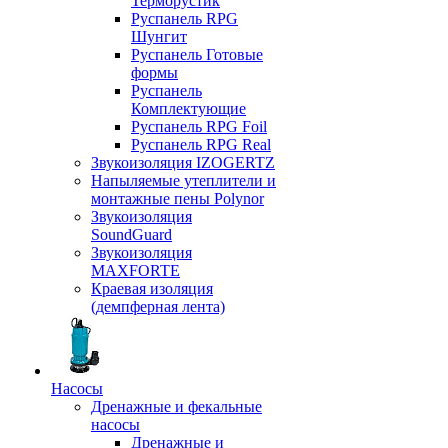
Терморустик
Руспанель RPG
Шунгит
Руспанель Готовые
формы
Руспанель
Комплектующие
Руспанель RPG Foil
Руспанель RPG Real
Звукоизоляция IZOGERTZ
Напыляемые утеплители и
монтажные пены Polynor
Звукоизоляция
SoundGuard
Звукоизоляция
MAXFORTE
Краевая изоляция
(демпферная лента)
Насосы
Дренажные и фекальные
насосы
Дренажные и