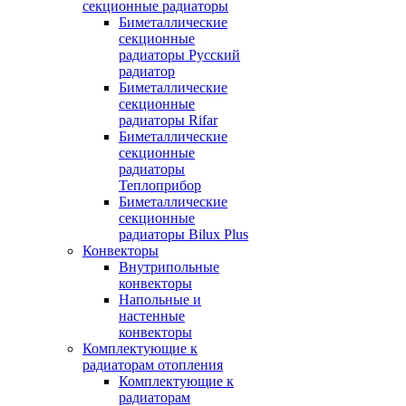
секционные радиаторы
Биметаллические
секционные
радиаторы Русский
радиатор
Биметаллические
секционные
радиаторы Rifar
Биметаллические
секционные
радиаторы
Теплоприбор
Биметаллические
секционные
радиаторы Bilux Plus
Конвекторы
Внутрипольные
конвекторы
Напольные и
настенные
конвекторы
Комплектующие к
радиаторам отопления
Комплектующие к
радиаторам