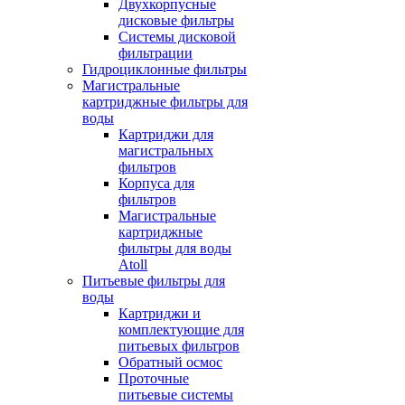
Двухкорпусные
дисковые фильтры
Системы дисковой
фильтрации
Гидроциклонные фильтры
Магистральные
картриджные фильтры для
воды
Картриджи для
магистральных
фильтров
Корпуса для
фильтров
Магистральные
картриджные
фильтры для воды
Atoll
Питьевые фильтры для
воды
Картриджи и
комплектующие для
питьевых фильтров
Обратный осмос
Проточные
питьевые системы