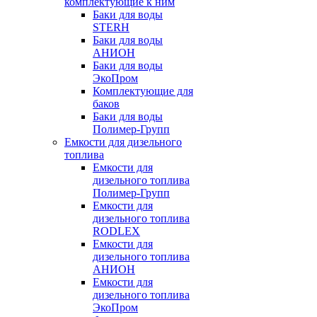
комплектующие к ним
Баки для воды
STERH
Баки для воды
АНИОН
Баки для воды
ЭкоПром
Комплектующие для
баков
Баки для воды
Полимер-Групп
Емкости для дизельного
топлива
Емкости для
дизельного топлива
Полимер-Групп
Емкости для
дизельного топлива
RODLEX
Емкости для
дизельного топлива
АНИОН
Емкости для
дизельного топлива
ЭкоПром