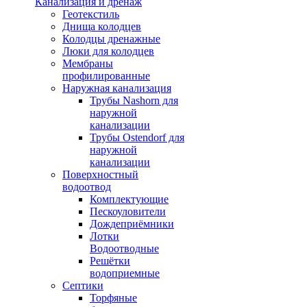
Канализация и дренаж
Геотекстиль
Днища колодцев
Колодцы дренажные
Люки для колодцев
Мембраны
профилированные
Наружная канализация
Трубы Nashorn для
наружной
канализации
Трубы Ostendorf для
наружной
канализации
Поверхностный
водоотвод
Комплектующие
Пескоуловители
Дождеприёмники
Лотки
Водоотводные
Решётки
водоприемные
Септики
Торфяные