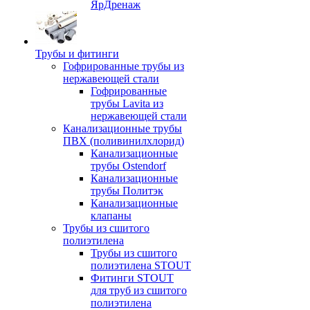
ЯрДренаж
Трубы и фитинги
Гофрированные трубы из
нержавеющей стали
Гофрированные
трубы Lavita из
нержавеющей стали
Канализационные трубы
ПВХ (поливинилхлорид)
Канализационные
трубы Ostendorf
Канализационные
трубы Политэк
Канализационные
клапаны
Трубы из сшитого
полиэтилена
Трубы из сшитого
полиэтилена STOUT
Фитинги STOUT
для труб из сшитого
полиэтилена