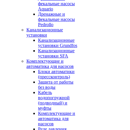
фекальные насосы
Aquario
Дренажные и
фекальные насосы
Pedrollo
Канализационные
установки
Канализационные
установки Grundfos
Канализационные
установки SFA
Комплектующие и
автоматика для насосов
Блоки автоматики
(прессконтроль)
Защита от работы
без воды
Кабель
водопогружной
(подводный) и
муфты
Комплектующие и
автоматика для
насосов
Реле давления