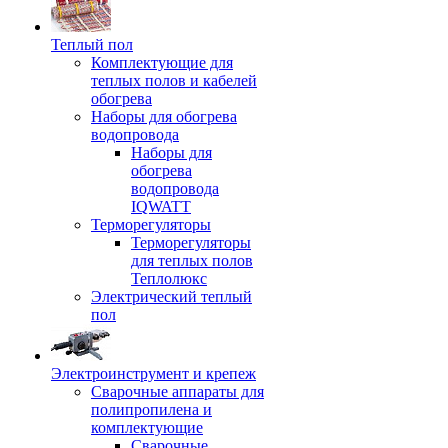
Теплый пол
Комплектующие для
теплых полов и кабелей
обогрева
Наборы для обогрева
водопровода
Наборы для
обогрева
водопровода
IQWATT
Терморегуляторы
Терморегуляторы
для теплых полов
Теплолюкс
Электрический теплый
пол
Электроинструмент и крепеж
Сварочные аппараты для
полипропилена и
комплектующие
Сварочные