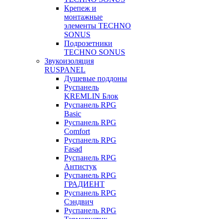
Крепеж и
монтажные
элементы TECHNO
SONUS
Подрозетники
TECHNO SONUS
Звукоизоляция
RUSPANEL
Душевые поддоны
Руспанель
KREMLIN Блок
Руспанель RPG
Basic
Руспанель RPG
Comfort
Руспанель RPG
Fasad
Руспанель RPG
Антистук
Руспанель RPG
ГРАДИЕНТ
Руспанель RPG
Сэндвич
Руспанель RPG