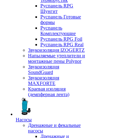
Терморустик
Руспанель RPG
Шунгит
Руспанель Готовые
формы
Руспанель
Комплектующие
Руспанель RPG Foil
Руспанель RPG Real
Звукоизоляция IZOGERTZ
Напыляемые утеплители и
монтажные пены Polynor
Звукоизоляция
SoundGuard
Звукоизоляция
MAXFORTE
Краевая изоляция
(демпферная лента)
Насосы
Дренажные и фекальные
насосы
Дренажные и