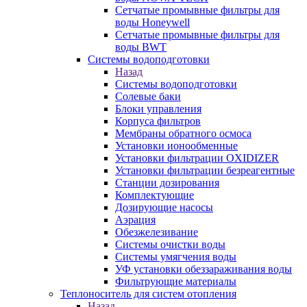
Сетчатые промывные фильтры для
воды Honeywell
Сетчатые промывные фильтры для
воды BWT
Системы водоподготовки
Назад
Системы водоподготовки
Солевые баки
Блоки управления
Корпуса фильтров
Мембраны обратного осмоса
Установки ионообменные
Установки фильтрации OXIDIZER
Установки фильтрации безреагентные
Станции дозирования
Комплектующие
Дозирующие насосы
Аэрация
Обезжелезивание
Системы очистки воды
Системы умягчения воды
УФ установки обеззараживания воды
Фильтрующие материалы
Теплоноситель для систем отопления
Назад