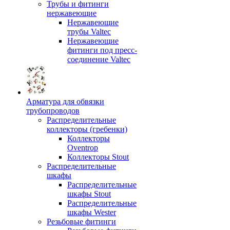
Трубы и фитинги
нержавеющие
Нержавеющие
трубы Valtec
Нержавеющие
фитинги под пресс-
соединение Valtec
Арматура для обвязки
трубопроводов
Распределительные
коллекторы (гребенки)
Коллекторы
Oventrop
Коллекторы Stout
Распределительные
шкафы
Распределительные
шкафы Stout
Распределительные
шкафы Wester
Резьбовые фитинги