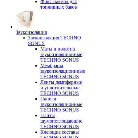
Фикс-пакеты для
топливных баков
Звукоизоляция
Звукоизоляция TECHNO
SONUS
Маты и полотна
звукоизоляционные
TECHNO SONUS
Мембраны
звукоизоляционнные
TECHNO SONUS
Ленты демпферные
и уплотнительные
TECHNO SONUS
Панели
звукоизоляционные
TECHNO SONUS
Плиты
шумопоглощающие
TECHNO SONUS
Клеющие составы
TECHNO SONUS