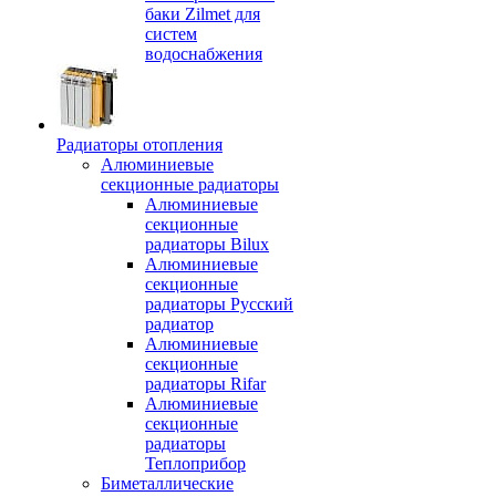
баки Zilmet для
систем
водоснабжения
Радиаторы отопления
Алюминиевые
секционные радиаторы
Алюминиевые
секционные
радиаторы Bilux
Алюминиевые
секционные
радиаторы Русский
радиатор
Алюминиевые
секционные
радиаторы Rifar
Алюминиевые
секционные
радиаторы
Теплоприбор
Биметаллические