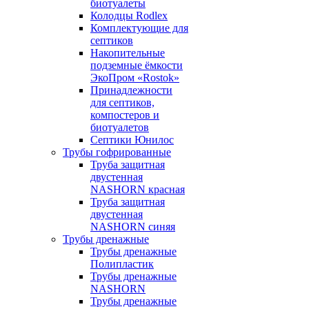
биотуалеты
Колодцы Rodlex
Комплектующие для
септиков
Накопительные
подземные ёмкости
ЭкоПром «Rostok»
Принадлежности
для септиков,
компостеров и
биотуалетов
Септики Юнилос
Трубы гофрированные
Труба защитная
двустенная
NASHORN красная
Труба защитная
двустенная
NASHORN синяя
Трубы дренажные
Трубы дренажные
Полипластик
Трубы дренажные
NASHORN
Трубы дренажные