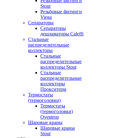
Резьбовые фитинги
Stout
Резьбовые фитинги
Viega
Сепараторы
Сепараторы
дешламаторы Caleffi
Стальные
распределительные
коллекторы
Стальные
распределительные
коллекторы Stout
Стальные
распределительные
коллекторы
Прокситерм
Термостаты
(термоголовки)
Термостаты
(термоголовки)
Oventrop
Шаровые краны
Шаровые краны
Stout