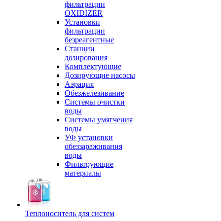
фильтрации
OXIDIZER
Установки
фильтрации
безреагентные
Станции
дозирования
Комплектующие
Дозирующие насосы
Аэрация
Обезжелезивание
Системы очистки
воды
Системы умягчения
воды
УФ установки
обеззараживания
воды
Фильтрующие
материалы
Теплоноситель для систем