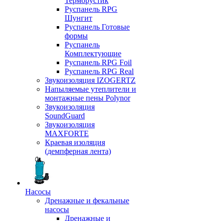
Терморустик
Руспанель RPG
Шунгит
Руспанель Готовые
формы
Руспанель
Комплектующие
Руспанель RPG Foil
Руспанель RPG Real
Звукоизоляция IZOGERTZ
Напыляемые утеплители и
монтажные пены Polynor
Звукоизоляция
SoundGuard
Звукоизоляция
MAXFORTE
Краевая изоляция
(демпферная лента)
Насосы
Дренажные и фекальные
насосы
Дренажные и