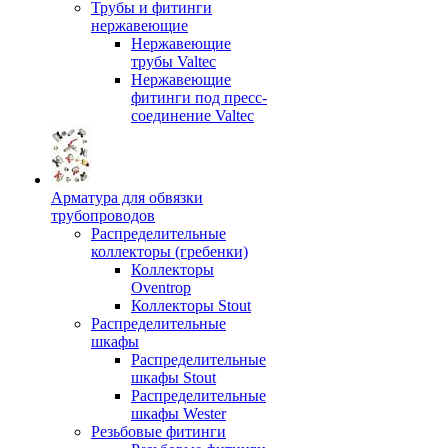
Трубы и фитинги
нержавеющие
Нержавеющие
трубы Valtec
Нержавеющие
фитинги под пресс-
соединение Valtec
Арматура для обвязки
трубопроводов
Распределительные
коллекторы (гребенки)
Коллекторы
Oventrop
Коллекторы Stout
Распределительные
шкафы
Распределительные
шкафы Stout
Распределительные
шкафы Wester
Резьбовые фитинги