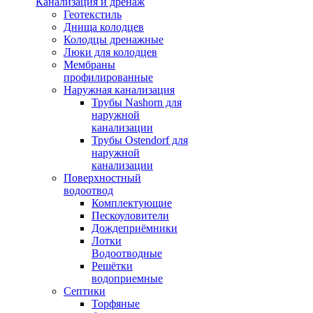
Канализация и дренаж
Геотекстиль
Днища колодцев
Колодцы дренажные
Люки для колодцев
Мембраны
профилированные
Наружная канализация
Трубы Nashorn для
наружной
канализации
Трубы Ostendorf для
наружной
канализации
Поверхностный
водоотвод
Комплектующие
Пескоуловители
Дождеприёмники
Лотки
Водоотводные
Решётки
водоприемные
Септики
Торфяные