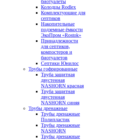
биотуалеты
Колодцы Rodlex
Комплектующие для
септиков
Накопительные
подземные ёмкости
ЭкоПром «Rostok»
Принадлежности
для септиков,
компостеров и
биотуалетов
Септики Юнилос
Трубы гофрированные
Труба защитная
двустенная
NASHORN красная
Труба защитная
двустенная
NASHORN синяя
Трубы дренажные
Трубы дренажные
Полипластик
Трубы дренажные
NASHORN
Трубы дренажные