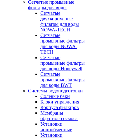
Сетчатые промывные
фильтры для воды
Сетчатые
двухкорпусные
фильтры для воды
NOWA-TECH
Сетчатые
промывные фильтры
для воды NOWA-
TECH
Сетчатые
промывные фильтры
для воды Honeywell
Сетчатые
промывные фильтры
для воды BWT
Системы водоподготовки
Солевые баки
Блоки управления
Корпуса фильтров
Мембраны
обратного осмоса
Установки
ионообменные
Установки