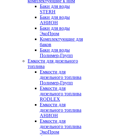
комплектующие к ним
Баки для воды
STERH
Баки для воды
АНИОН
Баки для воды
ЭкоПром
Комплектующие для
баков
Баки для воды
Полимер-Групп
Емкости для дизельного
топлива
Емкости для
дизельного топлива
Полимер-Групп
Емкости для
дизельного топлива
RODLEX
Емкости для
дизельного топлива
АНИОН
Емкости для
дизельного топлива
ЭкоПром