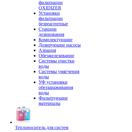
фильтрации
OXIDIZER
Установки
фильтрации
безреагентные
Станции
дозирования
Комплектующие
Дозирующие насосы
Аэрация
Обезжелезивание
Системы очистки
воды
Системы умягчения
воды
УФ установки
обеззараживания
воды
Фильтрующие
материалы
Теплоноситель для систем