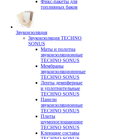
Фикс-пакеты для
топливных баков
Звукоизоляция
Звукоизоляция TECHNO
SONUS
Маты и полотна
звукоизоляционные
TECHNO SONUS
Мембраны
звукоизоляционнные
TECHNO SONUS
Ленты демпферные
и уплотнительные
TECHNO SONUS
Панели
звукоизоляционные
TECHNO SONUS
Плиты
шумопоглощающие
TECHNO SONUS
Клеющие составы
TECHNO SONUS