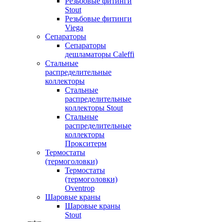
Резьбовые фитинги
Stout
Резьбовые фитинги
Viega
Сепараторы
Сепараторы
дешламаторы Caleffi
Стальные
распределительные
коллекторы
Стальные
распределительные
коллекторы Stout
Стальные
распределительные
коллекторы
Прокситерм
Термостаты
(термоголовки)
Термостаты
(термоголовки)
Oventrop
Шаровые краны
Шаровые краны
Stout