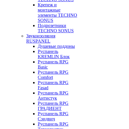
Крепеж и
монтажные
элементы TECHNO
SONUS
Подрозетники
TECHNO SONUS
Звукоизоляция
RUSPANEL
Душевые поддоны
Руспанель
KREMLIN Блок
Руспанель RPG
Basic
Руспанель RPG
Comfort
Руспанель RPG
Fasad
Руспанель RPG
Антистук
Руспанель RPG
ГРАДИЕНТ
Руспанель RPG
Сэндвич
Руспанель RPG