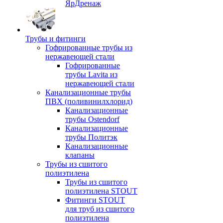
ЯрДренаж
Трубы и фитинги
Гофрированные трубы из
нержавеющей стали
Гофрированные
трубы Lavita из
нержавеющей стали
Канализационные трубы
ПВХ (поливинилхлорид)
Канализационные
трубы Ostendorf
Канализационные
трубы Политэк
Канализационные
клапаны
Трубы из сшитого
полиэтилена
Трубы из сшитого
полиэтилена STOUT
Фитинги STOUT
для труб из сшитого
полиэтилена