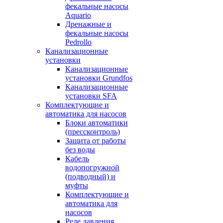
фекальные насосы
Aquario
Дренажные и
фекальные насосы
Pedrollo
Канализационные
установки
Канализационные
установки Grundfos
Канализационные
установки SFA
Комплектующие и
автоматика для насосов
Блоки автоматики
(прессконтроль)
Защита от работы
без воды
Кабель
водопогружной
(подводный) и
муфты
Комплектующие и
автоматика для
насосов
Реле давления