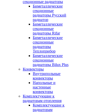
секционные радиаторы
Биметаллические
секционные
радиаторы Русский
радиатор
Биметаллические
секционные
радиаторы Rifar
Биметаллические
секционные
радиаторы
Теплоприбор
Биметаллические
секционные
радиаторы Bilux Plus
Конвекторы
Внутрипольные
конвекторы
Напольные и
настенные
конвекторы
Комплектующие к
радиаторам отопления
Комплектующие к
радиаторам