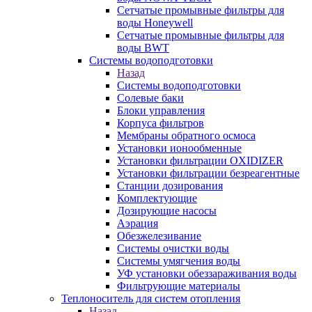
Сетчатые промывные фильтры для
воды Honeywell
Сетчатые промывные фильтры для
воды BWT
Системы водоподготовки
Назад
Системы водоподготовки
Солевые баки
Блоки управления
Корпуса фильтров
Мембраны обратного осмоса
Установки ионообменные
Установки фильтрации OXIDIZER
Установки фильтрации безреагентные
Станции дозирования
Комплектующие
Дозирующие насосы
Аэрация
Обезжелезивание
Системы очистки воды
Системы умягчения воды
УФ установки обеззараживания воды
Фильтрующие материалы
Теплоноситель для систем отопления
Назад