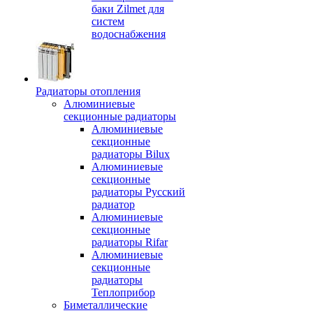
баки Zilmet для
систем
водоснабжения
Радиаторы отопления
Алюминиевые
секционные радиаторы
Алюминиевые
секционные
радиаторы Bilux
Алюминиевые
секционные
радиаторы Русский
радиатор
Алюминиевые
секционные
радиаторы Rifar
Алюминиевые
секционные
радиаторы
Теплоприбор
Биметаллические