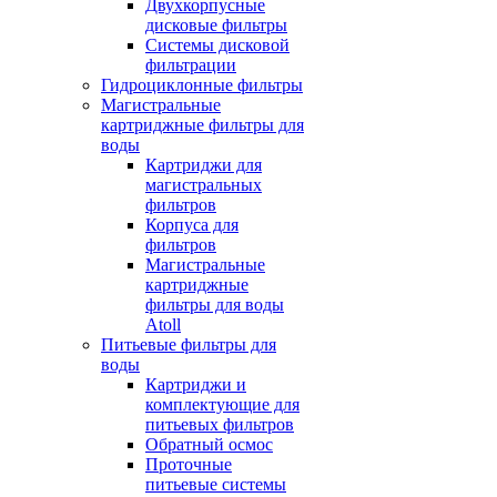
Двухкорпусные
дисковые фильтры
Системы дисковой
фильтрации
Гидроциклонные фильтры
Магистральные
картриджные фильтры для
воды
Картриджи для
магистральных
фильтров
Корпуса для
фильтров
Магистральные
картриджные
фильтры для воды
Atoll
Питьевые фильтры для
воды
Картриджи и
комплектующие для
питьевых фильтров
Обратный осмос
Проточные
питьевые системы