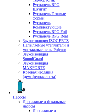
Терморустик
Руспанель RPG
Шунгит
Руспанель Готовые
формы
Руспанель
Комплектующие
Руспанель RPG Foil
Руспанель RPG Real
Звукоизоляция IZOGERTZ
Напыляемые утеплители и
монтажные пены Polynor
Звукоизоляция
SoundGuard
Звукоизоляция
MAXFORTE
Краевая изоляция
(демпферная лента)
Насосы
Дренажные и фекальные
насосы
Дренажные и