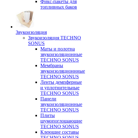
Фикс-пакеты для
топливных баков
Звукоизоляция
Звукоизоляция TECHNO
SONUS
Маты и полотна
звукоизоляционные
TECHNO SONUS
Мембраны
звукоизоляционнные
TECHNO SONUS
Ленты демпферные
и уплотнительные
TECHNO SONUS
Панели
звукоизоляционные
TECHNO SONUS
Плиты
шумопоглощающие
TECHNO SONUS
Клеющие составы
TECHNO SONUS