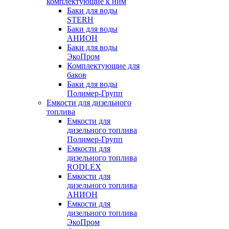
комплектующие к ним
Баки для воды
STERH
Баки для воды
АНИОН
Баки для воды
ЭкоПром
Комплектующие для
баков
Баки для воды
Полимер-Групп
Емкости для дизельного
топлива
Емкости для
дизельного топлива
Полимер-Групп
Емкости для
дизельного топлива
RODLEX
Емкости для
дизельного топлива
АНИОН
Емкости для
дизельного топлива
ЭкоПром