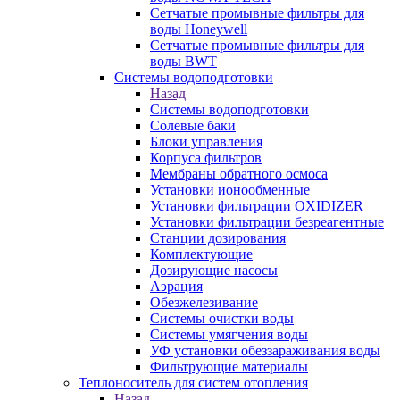
Сетчатые промывные фильтры для
воды Honeywell
Сетчатые промывные фильтры для
воды BWT
Системы водоподготовки
Назад
Системы водоподготовки
Солевые баки
Блоки управления
Корпуса фильтров
Мембраны обратного осмоса
Установки ионообменные
Установки фильтрации OXIDIZER
Установки фильтрации безреагентные
Станции дозирования
Комплектующие
Дозирующие насосы
Аэрация
Обезжелезивание
Системы очистки воды
Системы умягчения воды
УФ установки обеззараживания воды
Фильтрующие материалы
Теплоноситель для систем отопления
Назад