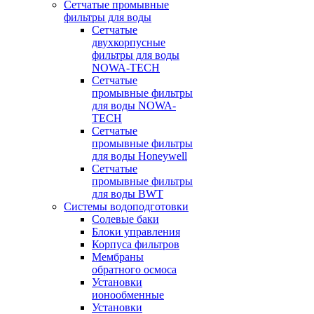
Сетчатые промывные
фильтры для воды
Сетчатые
двухкорпусные
фильтры для воды
NOWA-TECH
Сетчатые
промывные фильтры
для воды NOWA-
TECH
Сетчатые
промывные фильтры
для воды Honeywell
Сетчатые
промывные фильтры
для воды BWT
Системы водоподготовки
Солевые баки
Блоки управления
Корпуса фильтров
Мембраны
обратного осмоса
Установки
ионообменные
Установки