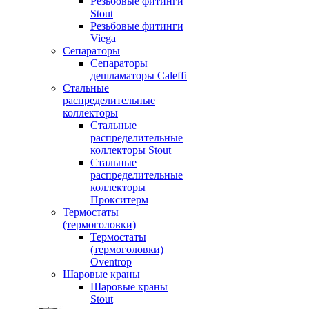
Резьбовые фитинги
Stout
Резьбовые фитинги
Viega
Сепараторы
Сепараторы
дешламаторы Caleffi
Стальные
распределительные
коллекторы
Стальные
распределительные
коллекторы Stout
Стальные
распределительные
коллекторы
Прокситерм
Термостаты
(термоголовки)
Термостаты
(термоголовки)
Oventrop
Шаровые краны
Шаровые краны
Stout