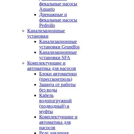
фекальные насосы
Aquario
Дренажные и
фекальные насосы
Pedrollo
Канализационные
установки
Канализационные
установки Grundfos
Канализационные
установки SFA
Комплектующие и
автоматика для насосов
Блоки автоматики
(прессконтроль)
Защита от работы
без воды
Кабель
водопогружной
(подводный) и
муфты
Комплектующие и
автоматика для
насосов
Реле давления