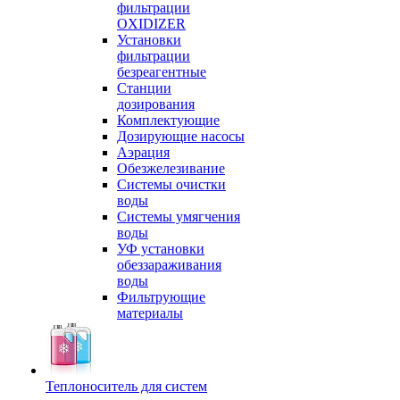
фильтрации
OXIDIZER
Установки
фильтрации
безреагентные
Станции
дозирования
Комплектующие
Дозирующие насосы
Аэрация
Обезжелезивание
Системы очистки
воды
Системы умягчения
воды
УФ установки
обеззараживания
воды
Фильтрующие
материалы
Теплоноситель для систем