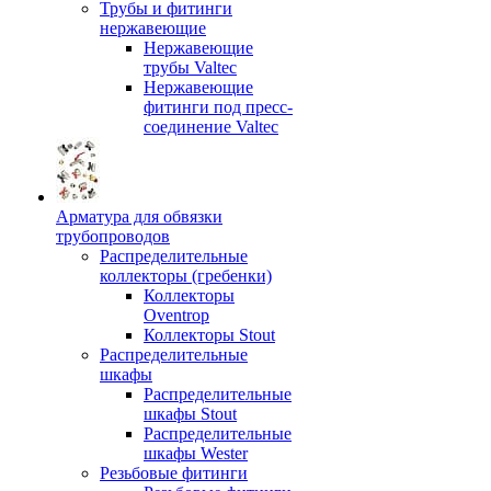
Трубы и фитинги
нержавеющие
Нержавеющие
трубы Valtec
Нержавеющие
фитинги под пресс-
соединение Valtec
Арматура для обвязки
трубопроводов
Распределительные
коллекторы (гребенки)
Коллекторы
Oventrop
Коллекторы Stout
Распределительные
шкафы
Распределительные
шкафы Stout
Распределительные
шкафы Wester
Резьбовые фитинги