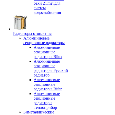
баки Zilmet для
систем
водоснабжения
Радиаторы отопления
Алюминиевые
секционные радиаторы
Алюминиевые
секционные
радиаторы Bilux
Алюминиевые
секционные
радиаторы Русский
радиатор
Алюминиевые
секционные
радиаторы Rifar
Алюминиевые
секционные
радиаторы
Теплоприбор
Биметаллические