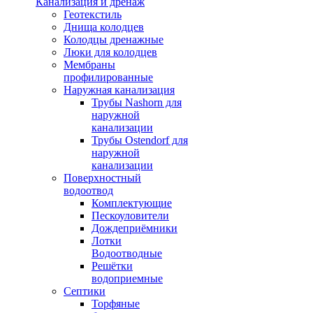
Канализация и дренаж
Геотекстиль
Днища колодцев
Колодцы дренажные
Люки для колодцев
Мембраны
профилированные
Наружная канализация
Трубы Nashorn для
наружной
канализации
Трубы Ostendorf для
наружной
канализации
Поверхностный
водоотвод
Комплектующие
Пескоуловители
Дождеприёмники
Лотки
Водоотводные
Решётки
водоприемные
Септики
Торфяные