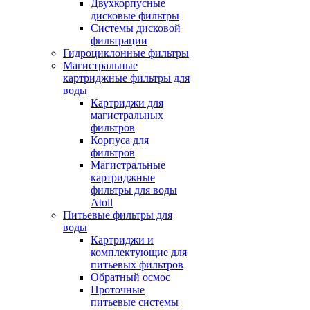
Двухкорпусные
дисковые фильтры
Системы дисковой
фильтрации
Гидроциклонные фильтры
Магистральные
картриджные фильтры для
воды
Картриджи для
магистральных
фильтров
Корпуса для
фильтров
Магистральные
картриджные
фильтры для воды
Atoll
Питьевые фильтры для
воды
Картриджи и
комплектующие для
питьевых фильтров
Обратный осмос
Проточные
питьевые системы