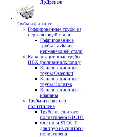
ЯрДренаж
Трубы и фитинги
Гофрированные трубы из
нержавеющей стали
Гофрированные
трубы Lavita из
нержавеющей стали
Канализационные трубы
ПВХ (поливинилхлорид)
Канализационные
трубы Ostendorf
Канализационные
трубы Политэк
Канализационные
клапаны
Трубы из сшитого
полиэтилена
Трубы из сшитого
полиэтилена STOUT
Фитинги STOUT
для труб из сшитого
полиэтилена