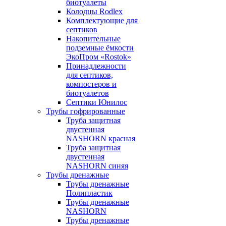
биотуалеты
Колодцы Rodlex
Комплектующие для
септиков
Накопительные
подземные ёмкости
ЭкоПром «Rostok»
Принадлежности
для септиков,
компостеров и
биотуалетов
Септики Юнилос
Трубы гофрированные
Труба защитная
двустенная
NASHORN красная
Труба защитная
двустенная
NASHORN синяя
Трубы дренажные
Трубы дренажные
Полипластик
Трубы дренажные
NASHORN
Трубы дренажные