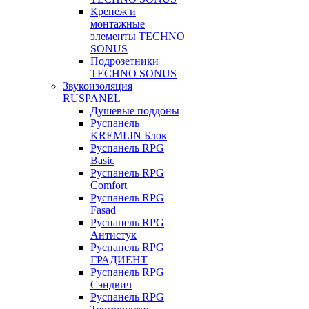
Крепеж и
монтажные
элементы TECHNO
SONUS
Подрозетники
TECHNO SONUS
Звукоизоляция
RUSPANEL
Душевые поддоны
Руспанель
KREMLIN Блок
Руспанель RPG
Basic
Руспанель RPG
Comfort
Руспанель RPG
Fasad
Руспанель RPG
Антистук
Руспанель RPG
ГРАДИЕНТ
Руспанель RPG
Сэндвич
Руспанель RPG