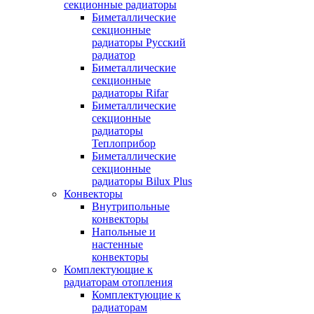
секционные радиаторы
Биметаллические
секционные
радиаторы Русский
радиатор
Биметаллические
секционные
радиаторы Rifar
Биметаллические
секционные
радиаторы
Теплоприбор
Биметаллические
секционные
радиаторы Bilux Plus
Конвекторы
Внутрипольные
конвекторы
Напольные и
настенные
конвекторы
Комплектующие к
радиаторам отопления
Комплектующие к
радиаторам