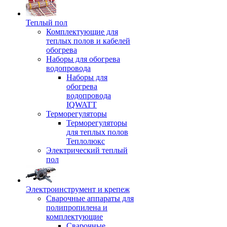
Теплый пол
Комплектующие для
теплых полов и кабелей
обогрева
Наборы для обогрева
водопровода
Наборы для
обогрева
водопровода
IQWATT
Терморегуляторы
Терморегуляторы
для теплых полов
Теплолюкс
Электрический теплый
пол
Электроинструмент и крепеж
Сварочные аппараты для
полипропилена и
комплектующие
Сварочные