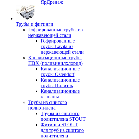
ЯрДренаж
Трубы и фитинги
Гофрированные трубы из
нержавеющей стали
Гофрированные
трубы Lavita из
нержавеющей стали
Канализационные трубы
ПВХ (поливинилхлорид)
Канализационные
трубы Ostendorf
Канализационные
трубы Политэк
Канализационные
клапаны
Трубы из сшитого
полиэтилена
Трубы из сшитого
полиэтилена STOUT
Фитинги STOUT
для труб из сшитого
полиэтилена