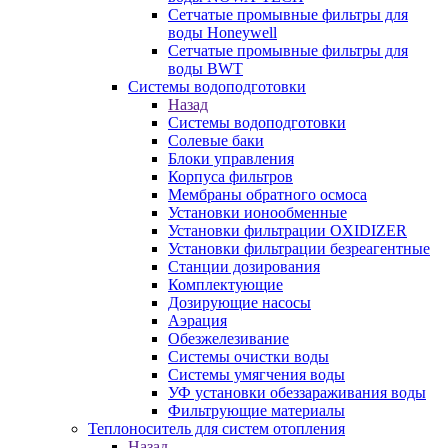
Сетчатые промывные фильтры для
воды Honeywell
Сетчатые промывные фильтры для
воды BWT
Системы водоподготовки
Назад
Системы водоподготовки
Солевые баки
Блоки управления
Корпуса фильтров
Мембраны обратного осмоса
Установки ионообменные
Установки фильтрации OXIDIZER
Установки фильтрации безреагентные
Станции дозирования
Комплектующие
Дозирующие насосы
Аэрация
Обезжелезивание
Системы очистки воды
Системы умягчения воды
УФ установки обеззараживания воды
Фильтрующие материалы
Теплоноситель для систем отопления
Назад