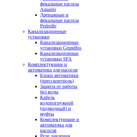
фекальные насосы
Aquario
Дренажные и
фекальные насосы
Pedrollo
Канализационные
установки
Канализационные
установки Grundfos
Канализационные
установки SFA
Комплектующие и
автоматика для насосов
Блоки автоматики
(прессконтроль)
Защита от работы
без воды
Кабель
водопогружной
(подводный) и
муфты
Комплектующие и
автоматика для
насосов
Реле давления