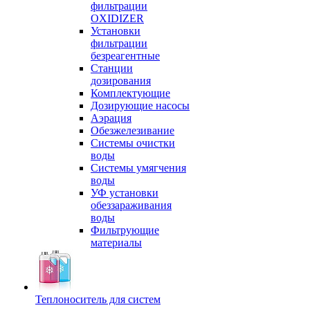
фильтрации
OXIDIZER
Установки
фильтрации
безреагентные
Станции
дозирования
Комплектующие
Дозирующие насосы
Аэрация
Обезжелезивание
Системы очистки
воды
Системы умягчения
воды
УФ установки
обеззараживания
воды
Фильтрующие
материалы
Теплоноситель для систем