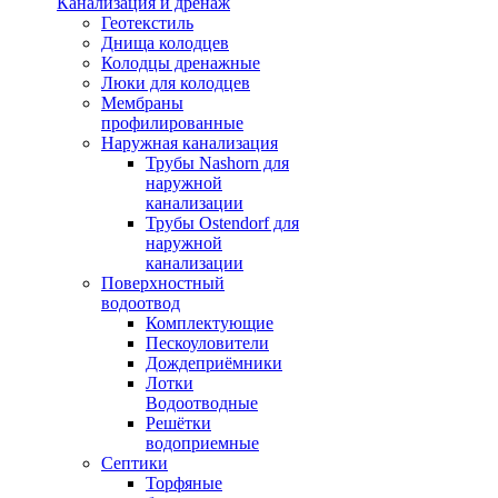
Канализация и дренаж
Геотекстиль
Днища колодцев
Колодцы дренажные
Люки для колодцев
Мембраны
профилированные
Наружная канализация
Трубы Nashorn для
наружной
канализации
Трубы Ostendorf для
наружной
канализации
Поверхностный
водоотвод
Комплектующие
Пескоуловители
Дождеприёмники
Лотки
Водоотводные
Решётки
водоприемные
Септики
Торфяные