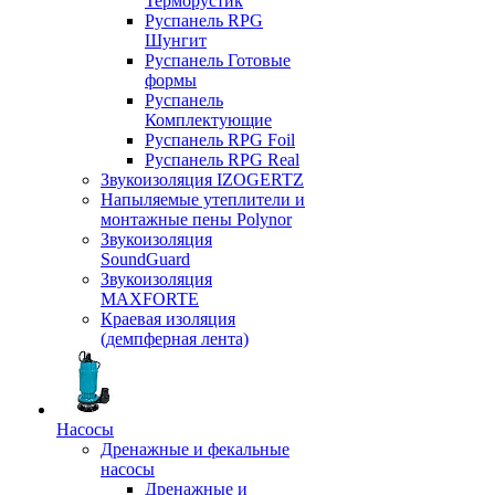
Терморустик
Руспанель RPG
Шунгит
Руспанель Готовые
формы
Руспанель
Комплектующие
Руспанель RPG Foil
Руспанель RPG Real
Звукоизоляция IZOGERTZ
Напыляемые утеплители и
монтажные пены Polynor
Звукоизоляция
SoundGuard
Звукоизоляция
MAXFORTE
Краевая изоляция
(демпферная лента)
Насосы
Дренажные и фекальные
насосы
Дренажные и