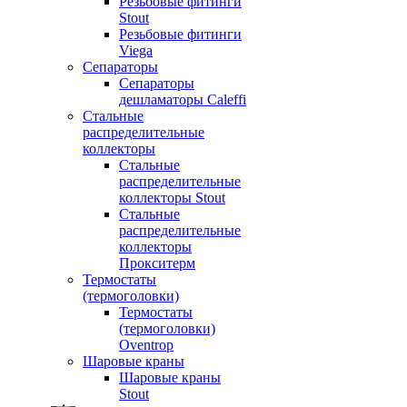
Резьбовые фитинги
Stout
Резьбовые фитинги
Viega
Сепараторы
Сепараторы
дешламаторы Caleffi
Стальные
распределительные
коллекторы
Стальные
распределительные
коллекторы Stout
Стальные
распределительные
коллекторы
Прокситерм
Термостаты
(термоголовки)
Термостаты
(термоголовки)
Oventrop
Шаровые краны
Шаровые краны
Stout