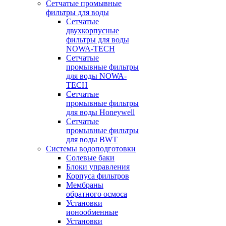
Сетчатые промывные
фильтры для воды
Сетчатые
двухкорпусные
фильтры для воды
NOWA-TECH
Сетчатые
промывные фильтры
для воды NOWA-
TECH
Сетчатые
промывные фильтры
для воды Honeywell
Сетчатые
промывные фильтры
для воды BWT
Системы водоподготовки
Солевые баки
Блоки управления
Корпуса фильтров
Мембраны
обратного осмоса
Установки
ионообменные
Установки