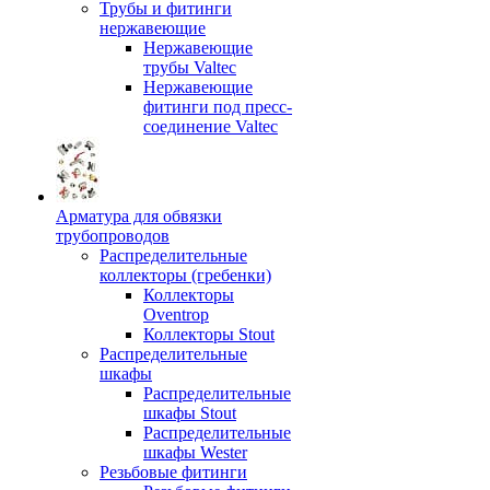
Трубы и фитинги
нержавеющие
Нержавеющие
трубы Valtec
Нержавеющие
фитинги под пресс-
соединение Valtec
Арматура для обвязки
трубопроводов
Распределительные
коллекторы (гребенки)
Коллекторы
Oventrop
Коллекторы Stout
Распределительные
шкафы
Распределительные
шкафы Stout
Распределительные
шкафы Wester
Резьбовые фитинги