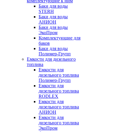
комплектующие к ним
Баки для воды
STERH
Баки для воды
АНИОН
Баки для воды
ЭкоПром
Комплектующие для
баков
Баки для воды
Полимер-Групп
Емкости для дизельного
топлива
Емкости для
дизельного топлива
Полимер-Групп
Емкости для
дизельного топлива
RODLEX
Емкости для
дизельного топлива
АНИОН
Емкости для
дизельного топлива
ЭкоПром