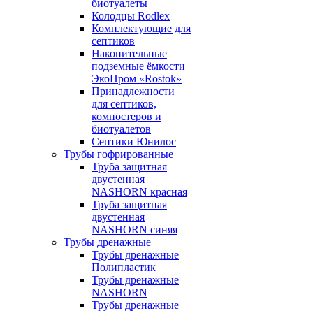
биотуалеты
Колодцы Rodlex
Комплектующие для
септиков
Накопительные
подземные ёмкости
ЭкоПром «Rostok»
Принадлежности
для септиков,
компостеров и
биотуалетов
Септики Юнилос
Трубы гофрированные
Труба защитная
двустенная
NASHORN красная
Труба защитная
двустенная
NASHORN синяя
Трубы дренажные
Трубы дренажные
Полипластик
Трубы дренажные
NASHORN
Трубы дренажные