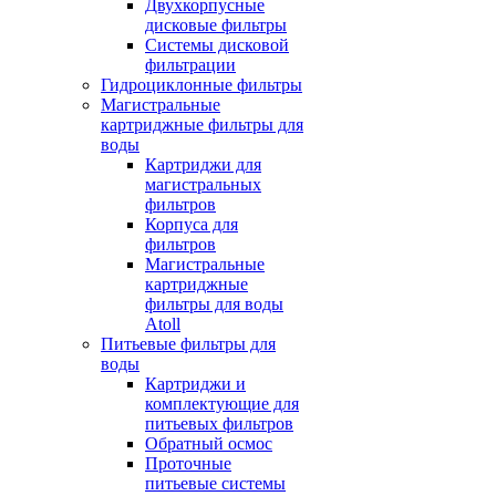
Двухкорпусные
дисковые фильтры
Системы дисковой
фильтрации
Гидроциклонные фильтры
Магистральные
картриджные фильтры для
воды
Картриджи для
магистральных
фильтров
Корпуса для
фильтров
Магистральные
картриджные
фильтры для воды
Atoll
Питьевые фильтры для
воды
Картриджи и
комплектующие для
питьевых фильтров
Обратный осмос
Проточные
питьевые системы