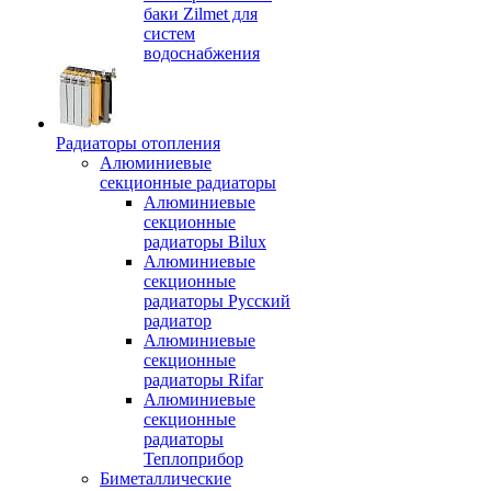
баки Zilmet для
систем
водоснабжения
Радиаторы отопления
Алюминиевые
секционные радиаторы
Алюминиевые
секционные
радиаторы Bilux
Алюминиевые
секционные
радиаторы Русский
радиатор
Алюминиевые
секционные
радиаторы Rifar
Алюминиевые
секционные
радиаторы
Теплоприбор
Биметаллические