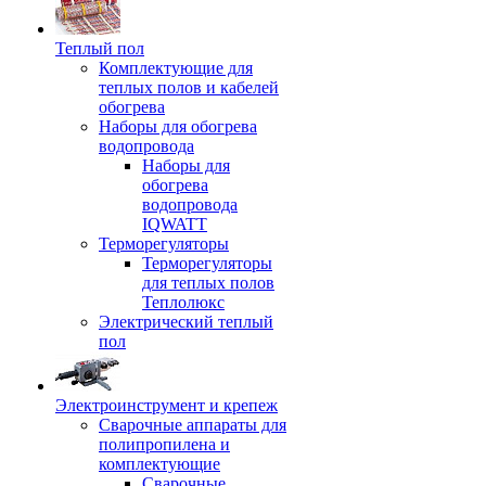
Теплый пол
Комплектующие для
теплых полов и кабелей
обогрева
Наборы для обогрева
водопровода
Наборы для
обогрева
водопровода
IQWATT
Терморегуляторы
Терморегуляторы
для теплых полов
Теплолюкс
Электрический теплый
пол
Электроинструмент и крепеж
Сварочные аппараты для
полипропилена и
комплектующие
Сварочные