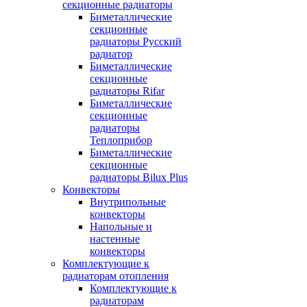
секционные радиаторы
Биметаллические
секционные
радиаторы Русский
радиатор
Биметаллические
секционные
радиаторы Rifar
Биметаллические
секционные
радиаторы
Теплоприбор
Биметаллические
секционные
радиаторы Bilux Plus
Конвекторы
Внутрипольные
конвекторы
Напольные и
настенные
конвекторы
Комплектующие к
радиаторам отопления
Комплектующие к
радиаторам