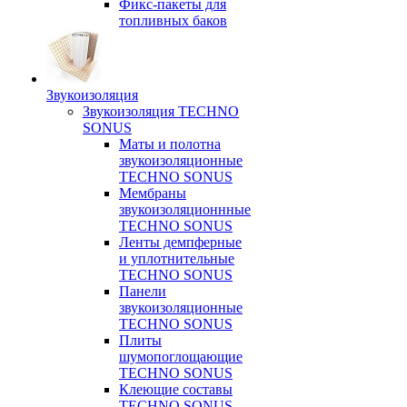
Фикс-пакеты для
топливных баков
Звукоизоляция
Звукоизоляция TECHNO
SONUS
Маты и полотна
звукоизоляционные
TECHNO SONUS
Мембраны
звукоизоляционнные
TECHNO SONUS
Ленты демпферные
и уплотнительные
TECHNO SONUS
Панели
звукоизоляционные
TECHNO SONUS
Плиты
шумопоглощающие
TECHNO SONUS
Клеющие составы
TECHNO SONUS