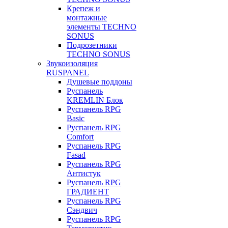
Крепеж и
монтажные
элементы TECHNO
SONUS
Подрозетники
TECHNO SONUS
Звукоизоляция
RUSPANEL
Душевые поддоны
Руспанель
KREMLIN Блок
Руспанель RPG
Basic
Руспанель RPG
Comfort
Руспанель RPG
Fasad
Руспанель RPG
Антистук
Руспанель RPG
ГРАДИЕНТ
Руспанель RPG
Сэндвич
Руспанель RPG