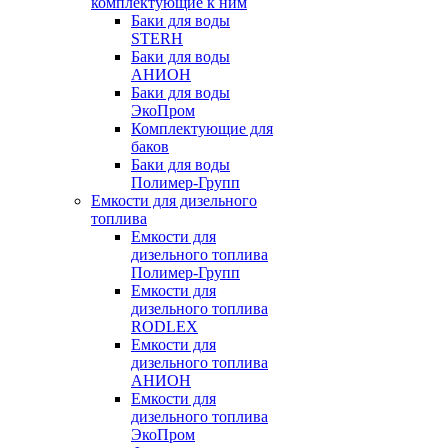
комплектующие к ним
Баки для воды
STERH
Баки для воды
АНИОН
Баки для воды
ЭкоПром
Комплектующие для
баков
Баки для воды
Полимер-Групп
Емкости для дизельного
топлива
Емкости для
дизельного топлива
Полимер-Групп
Емкости для
дизельного топлива
RODLEX
Емкости для
дизельного топлива
АНИОН
Емкости для
дизельного топлива
ЭкоПром