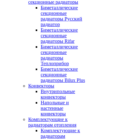
секционные радиаторы
Биметаллические
секционные
радиаторы Русский
радиатор
Биметаллические
секционные
радиаторы Rifar
Биметаллические
секционные
радиаторы
Теплоприбор
Биметаллические
секционные
радиаторы Bilux Plus
Конвекторы
Внутрипольные
конвекторы
Напольные и
настенные
конвекторы
Комплектующие к
радиаторам отопления
Комплектующие к
радиаторам