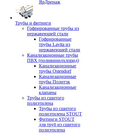
ЯрДренаж
Трубы и фитинги
Гофрированные трубы из
нержавеющей стали
Гофрированные
трубы Lavita из
нержавеющей стали
Канализационные трубы
ПВХ (поливинилхлорид)
Канализационные
трубы Ostendorf
Канализационные
трубы Политэк
Канализационные
клапаны
Трубы из сшитого
полиэтилена
Трубы из сшитого
полиэтилена STOUT
Фитинги STOUT
для труб из сшитого
полиэтилена