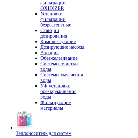
фильтрации
OXIDIZER
Установки
фильтрации
безреагентные
Станции
дозирования
Комплектующие
Дозирующие насосы
Аэрация
Обезжелезивание
Системы очистки
воды
Системы умягчения
воды
УФ установки
обеззараживания
воды
Фильтрующие
материалы
Теплоноситель для систем