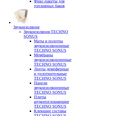
Фикс-пакеты для
топливных баков
Звукоизоляция
Звукоизоляция TECHNO
SONUS
Маты и полотна
звукоизоляционные
TECHNO SONUS
Мембраны
звукоизоляционнные
TECHNO SONUS
Ленты демпферные
и уплотнительные
TECHNO SONUS
Панели
звукоизоляционные
TECHNO SONUS
Плиты
шумопоглощающие
TECHNO SONUS
Клеющие составы
TECHNO SONUS