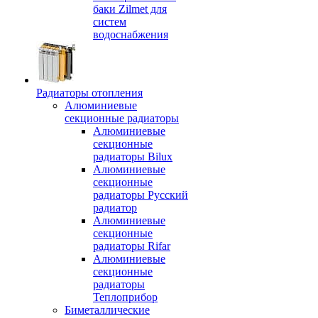
баки Zilmet для
систем
водоснабжения
Радиаторы отопления
Алюминиевые
секционные радиаторы
Алюминиевые
секционные
радиаторы Bilux
Алюминиевые
секционные
радиаторы Русский
радиатор
Алюминиевые
секционные
радиаторы Rifar
Алюминиевые
секционные
радиаторы
Теплоприбор
Биметаллические