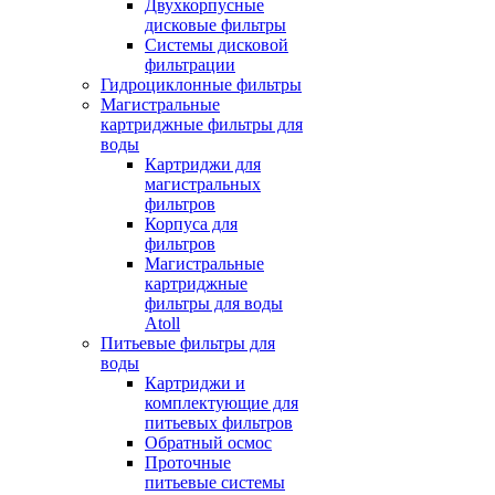
Двухкорпусные
дисковые фильтры
Системы дисковой
фильтрации
Гидроциклонные фильтры
Магистральные
картриджные фильтры для
воды
Картриджи для
магистральных
фильтров
Корпуса для
фильтров
Магистральные
картриджные
фильтры для воды
Atoll
Питьевые фильтры для
воды
Картриджи и
комплектующие для
питьевых фильтров
Обратный осмос
Проточные
питьевые системы