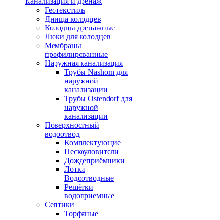
Канализация и дренаж
Геотекстиль
Днища колодцев
Колодцы дренажные
Люки для колодцев
Мембраны
профилированные
Наружная канализация
Трубы Nashorn для
наружной
канализации
Трубы Ostendorf для
наружной
канализации
Поверхностный
водоотвод
Комплектующие
Пескоуловители
Дождеприёмники
Лотки
Водоотводные
Решётки
водоприемные
Септики
Торфяные