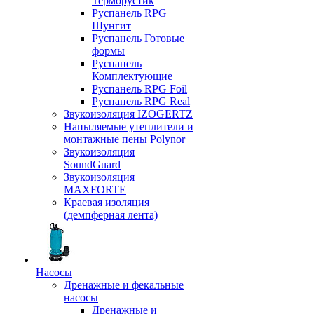
Терморустик
Руспанель RPG
Шунгит
Руспанель Готовые
формы
Руспанель
Комплектующие
Руспанель RPG Foil
Руспанель RPG Real
Звукоизоляция IZOGERTZ
Напыляемые утеплители и
монтажные пены Polynor
Звукоизоляция
SoundGuard
Звукоизоляция
MAXFORTE
Краевая изоляция
(демпферная лента)
Насосы
Дренажные и фекальные
насосы
Дренажные и