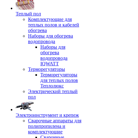
Теплый пол
Комплектующие для
теплых полов и кабелей
обогрева
Наборы для обогрева
водопровода
Наборы для
обогрева
водопровода
IQWATT
Терморегуляторы
Терморегуляторы
для теплых полов
Теплолюкс
Электрический теплый
пол
Электроинструмент и крепеж
Сварочные аппараты для
полипропилена и
комплектующие
Сварочные