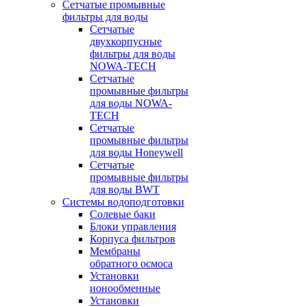
Сетчатые промывные
фильтры для воды
Сетчатые
двухкорпусные
фильтры для воды
NOWA-TECH
Сетчатые
промывные фильтры
для воды NOWA-
TECH
Сетчатые
промывные фильтры
для воды Honeywell
Сетчатые
промывные фильтры
для воды BWT
Системы водоподготовки
Солевые баки
Блоки управления
Корпуса фильтров
Мембраны
обратного осмоса
Установки
ионообменные
Установки