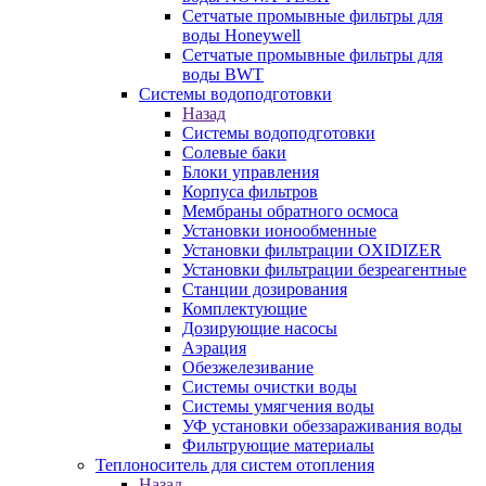
Сетчатые промывные фильтры для
воды Honeywell
Сетчатые промывные фильтры для
воды BWT
Системы водоподготовки
Назад
Системы водоподготовки
Солевые баки
Блоки управления
Корпуса фильтров
Мембраны обратного осмоса
Установки ионообменные
Установки фильтрации OXIDIZER
Установки фильтрации безреагентные
Станции дозирования
Комплектующие
Дозирующие насосы
Аэрация
Обезжелезивание
Системы очистки воды
Системы умягчения воды
УФ установки обеззараживания воды
Фильтрующие материалы
Теплоноситель для систем отопления
Назад