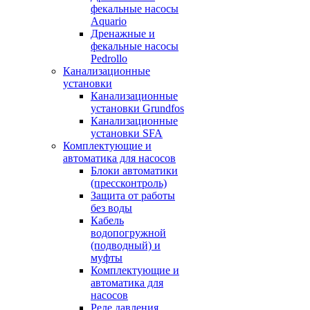
фекальные насосы
Aquario
Дренажные и
фекальные насосы
Pedrollo
Канализационные
установки
Канализационные
установки Grundfos
Канализационные
установки SFA
Комплектующие и
автоматика для насосов
Блоки автоматики
(прессконтроль)
Защита от работы
без воды
Кабель
водопогружной
(подводный) и
муфты
Комплектующие и
автоматика для
насосов
Реле давления