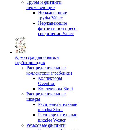
Трубы и фитинги
нержавеющие
Нержавеющие
трубы Valtec
Нержавеющие
фитинги под пресс-
соединение Valtec
Арматура для обвязки
трубопроводов
Распределительные
коллекторы (гребенки)
Коллекторы
Oventrop
Коллекторы Stout
Распределительные
шкафы
Распределительные
шкафы Stout
Распределительные
шкафы Wester
Резьбовые фитинги