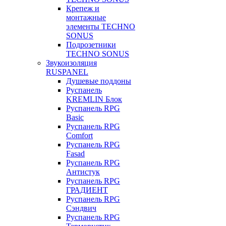
Крепеж и
монтажные
элементы TECHNO
SONUS
Подрозетники
TECHNO SONUS
Звукоизоляция
RUSPANEL
Душевые поддоны
Руспанель
KREMLIN Блок
Руспанель RPG
Basic
Руспанель RPG
Comfort
Руспанель RPG
Fasad
Руспанель RPG
Антистук
Руспанель RPG
ГРАДИЕНТ
Руспанель RPG
Сэндвич
Руспанель RPG