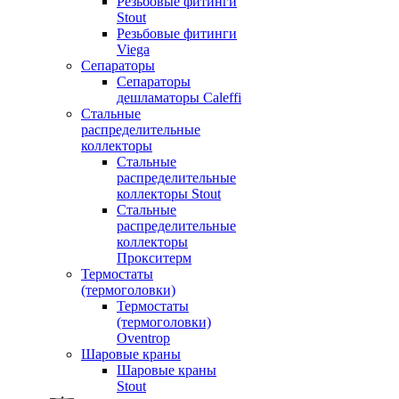
Резьбовые фитинги
Stout
Резьбовые фитинги
Viega
Сепараторы
Сепараторы
дешламаторы Caleffi
Стальные
распределительные
коллекторы
Стальные
распределительные
коллекторы Stout
Стальные
распределительные
коллекторы
Прокситерм
Термостаты
(термоголовки)
Термостаты
(термоголовки)
Oventrop
Шаровые краны
Шаровые краны
Stout