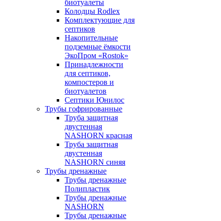
биотуалеты
Колодцы Rodlex
Комплектующие для
септиков
Накопительные
подземные ёмкости
ЭкоПром «Rostok»
Принадлежности
для септиков,
компостеров и
биотуалетов
Септики Юнилос
Трубы гофрированные
Труба защитная
двустенная
NASHORN красная
Труба защитная
двустенная
NASHORN синяя
Трубы дренажные
Трубы дренажные
Полипластик
Трубы дренажные
NASHORN
Трубы дренажные