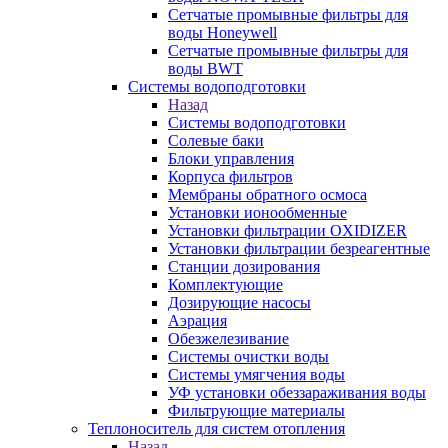
Сетчатые промывные фильтры для
воды Honeywell
Сетчатые промывные фильтры для
воды BWT
Системы водоподготовки
Назад
Системы водоподготовки
Солевые баки
Блоки управления
Корпуса фильтров
Мембраны обратного осмоса
Установки ионообменные
Установки фильтрации OXIDIZER
Установки фильтрации безреагентные
Станции дозирования
Комплектующие
Дозирующие насосы
Аэрация
Обезжелезивание
Системы очистки воды
Системы умягчения воды
УФ установки обеззараживания воды
Фильтрующие материалы
Теплоноситель для систем отопления
Назад