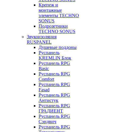
Крепеж и
монтажные
элементы TECHNO
SONUS
Подрозетники
TECHNO SONUS
Звукоизоляция
RUSPANEL
Душевые поддоны
Руспанель
KREMLIN Блок
Руспанель RPG
Basic
Руспанель RPG
Comfort
Руспанель RPG
Fasad
Руспанель RPG
Антистук
Руспанель RPG
ГРАДИЕНТ
Руспанель RPG
Сэндвич
Руспанель RPG