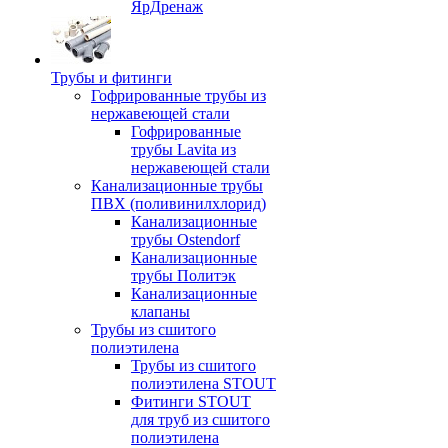
ЯрДренаж
Трубы и фитинги
Гофрированные трубы из
нержавеющей стали
Гофрированные
трубы Lavita из
нержавеющей стали
Канализационные трубы
ПВХ (поливинилхлорид)
Канализационные
трубы Ostendorf
Канализационные
трубы Политэк
Канализационные
клапаны
Трубы из сшитого
полиэтилена
Трубы из сшитого
полиэтилена STOUT
Фитинги STOUT
для труб из сшитого
полиэтилена