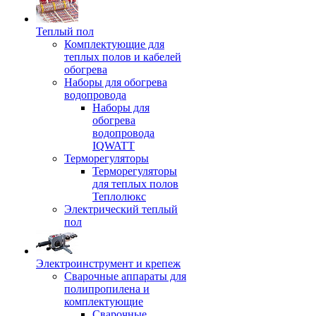
Теплый пол
Комплектующие для
теплых полов и кабелей
обогрева
Наборы для обогрева
водопровода
Наборы для
обогрева
водопровода
IQWATT
Терморегуляторы
Терморегуляторы
для теплых полов
Теплолюкс
Электрический теплый
пол
Электроинструмент и крепеж
Сварочные аппараты для
полипропилена и
комплектующие
Сварочные