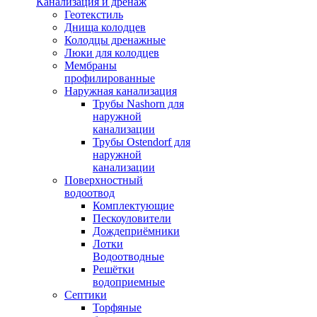
Канализация и дренаж
Геотекстиль
Днища колодцев
Колодцы дренажные
Люки для колодцев
Мембраны
профилированные
Наружная канализация
Трубы Nashorn для
наружной
канализации
Трубы Ostendorf для
наружной
канализации
Поверхностный
водоотвод
Комплектующие
Пескоуловители
Дождеприёмники
Лотки
Водоотводные
Решётки
водоприемные
Септики
Торфяные