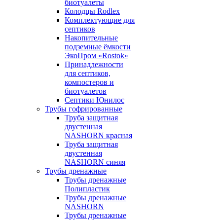
биотуалеты
Колодцы Rodlex
Комплектующие для
септиков
Накопительные
подземные ёмкости
ЭкоПром «Rostok»
Принадлежности
для септиков,
компостеров и
биотуалетов
Септики Юнилос
Трубы гофрированные
Труба защитная
двустенная
NASHORN красная
Труба защитная
двустенная
NASHORN синяя
Трубы дренажные
Трубы дренажные
Полипластик
Трубы дренажные
NASHORN
Трубы дренажные