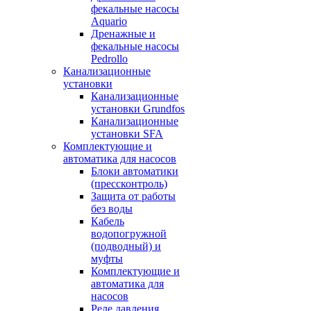
фекальные насосы
Aquario
Дренажные и
фекальные насосы
Pedrollo
Канализационные
установки
Канализационные
установки Grundfos
Канализационные
установки SFA
Комплектующие и
автоматика для насосов
Блоки автоматики
(прессконтроль)
Защита от работы
без воды
Кабель
водопогружной
(подводный) и
муфты
Комплектующие и
автоматика для
насосов
Реле давления