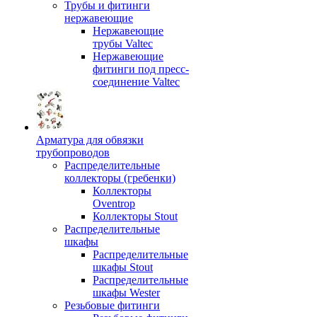
Трубы и фитинги
нержавеющие
Нержавеющие
трубы Valtec
Нержавеющие
фитинги под пресс-
соединение Valtec
Арматура для обвязки
трубопроводов
Распределительные
коллекторы (гребенки)
Коллекторы
Oventrop
Коллекторы Stout
Распределительные
шкафы
Распределительные
шкафы Stout
Распределительные
шкафы Wester
Резьбовые фитинги