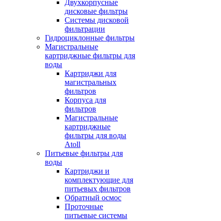
Двухкорпусные
дисковые фильтры
Системы дисковой
фильтрации
Гидроциклонные фильтры
Магистральные
картриджные фильтры для
воды
Картриджи для
магистральных
фильтров
Корпуса для
фильтров
Магистральные
картриджные
фильтры для воды
Atoll
Питьевые фильтры для
воды
Картриджи и
комплектующие для
питьевых фильтров
Обратный осмос
Проточные
питьевые системы