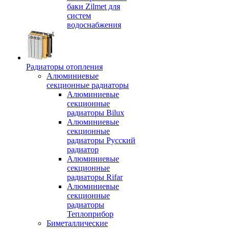
баки Zilmet для
систем
водоснабжения
Радиаторы отопления
Алюминиевые
секционные радиаторы
Алюминиевые
секционные
радиаторы Bilux
Алюминиевые
секционные
радиаторы Русский
радиатор
Алюминиевые
секционные
радиаторы Rifar
Алюминиевые
секционные
радиаторы
Теплоприбор
Биметаллические