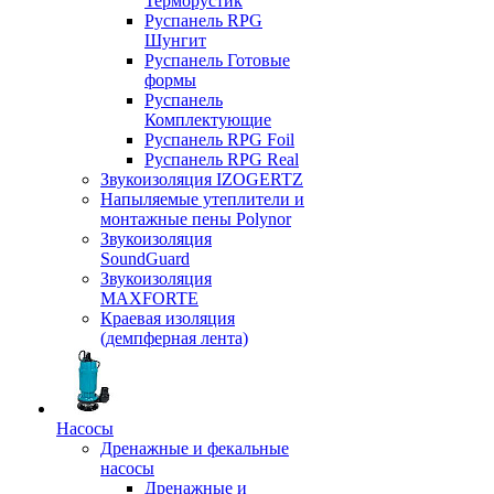
Терморустик
Руспанель RPG
Шунгит
Руспанель Готовые
формы
Руспанель
Комплектующие
Руспанель RPG Foil
Руспанель RPG Real
Звукоизоляция IZOGERTZ
Напыляемые утеплители и
монтажные пены Polynor
Звукоизоляция
SoundGuard
Звукоизоляция
MAXFORTE
Краевая изоляция
(демпферная лента)
Насосы
Дренажные и фекальные
насосы
Дренажные и