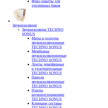
Фикс-пакеты для
топливных баков
Звукоизоляция
Звукоизоляция TECHNO
SONUS
Маты и полотна
звукоизоляционные
TECHNO SONUS
Мембраны
звукоизоляционнные
TECHNO SONUS
Ленты демпферные
и уплотнительные
TECHNO SONUS
Панели
звукоизоляционные
TECHNO SONUS
Плиты
шумопоглощающие
TECHNO SONUS
Клеющие составы
TECHNO SONUS