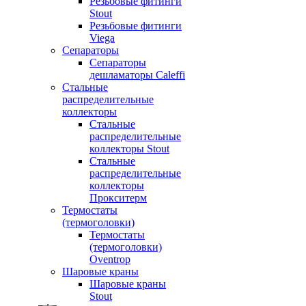
Резьбовые фитинги
Stout
Резьбовые фитинги
Viega
Сепараторы
Сепараторы
дешламаторы Caleffi
Стальные
распределительные
коллекторы
Стальные
распределительные
коллекторы Stout
Стальные
распределительные
коллекторы
Прокситерм
Термостаты
(термоголовки)
Термостаты
(термоголовки)
Oventrop
Шаровые краны
Шаровые краны
Stout