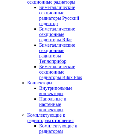
секционные радиаторы
Биметаллические
секционные
радиаторы Русский
радиатор
Биметаллические
секционные
радиаторы Rifar
Биметаллические
секционные
радиаторы
Теплоприбор
Биметаллические
секционные
радиаторы Bilux Plus
Конвекторы
Внутрипольные
конвекторы
Напольные и
настенные
конвекторы
Комплектующие к
радиаторам отопления
Комплектующие к
радиаторам