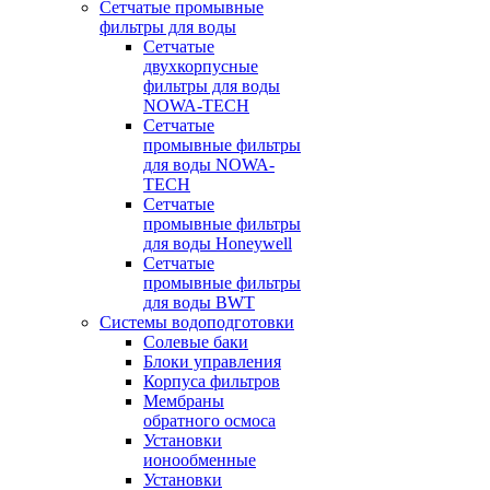
Сетчатые промывные
фильтры для воды
Сетчатые
двухкорпусные
фильтры для воды
NOWA-TECH
Сетчатые
промывные фильтры
для воды NOWA-
TECH
Сетчатые
промывные фильтры
для воды Honeywell
Сетчатые
промывные фильтры
для воды BWT
Системы водоподготовки
Солевые баки
Блоки управления
Корпуса фильтров
Мембраны
обратного осмоса
Установки
ионообменные
Установки