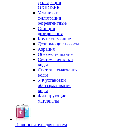
фильтрации
OXIDIZER
Установки
фильтрации
безреагентные
Станции
дозирования
Комплектующие
Дозирующие насосы
Аэрация
Обезжелезивание
Системы очистки
воды
Системы умягчения
воды
УФ установки
обеззараживания
воды
Фильтрующие
материалы
Теплоноситель для систем