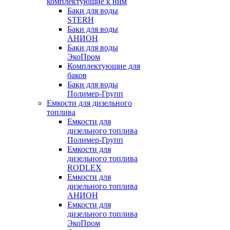
комплектующие к ним
Баки для воды
STERH
Баки для воды
АНИОН
Баки для воды
ЭкоПром
Комплектующие для
баков
Баки для воды
Полимер-Групп
Емкости для дизельного
топлива
Емкости для
дизельного топлива
Полимер-Групп
Емкости для
дизельного топлива
RODLEX
Емкости для
дизельного топлива
АНИОН
Емкости для
дизельного топлива
ЭкоПром