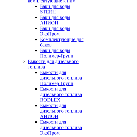
комплектующие к ним
Баки для воды
STERH
Баки для воды
АНИОН
Баки для воды
ЭкоПром
Комплектующие для
баков
Баки для воды
Полимер-Групп
Емкости для дизельного
топлива
Емкости для
дизельного топлива
Полимер-Групп
Емкости для
дизельного топлива
RODLEX
Емкости для
дизельного топлива
АНИОН
Емкости для
дизельного топлива
ЭкоПром