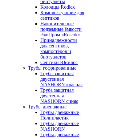
биотуалеты
Колодцы Rodlex
Комплектующие для
септиков
Накопительные
подземные ёмкости
ЭкоПром «Rostok»
Принадлежности
для септиков,
компостеров и
биотуалетов
Септики Юнилос
Трубы гофрированные
Труба защитная
двустенная
NASHORN красная
Труба защитная
двустенная
NASHORN синяя
Трубы дренажные
Трубы дренажные
Полипластик
Трубы дренажные
NASHORN
Трубы дренажные