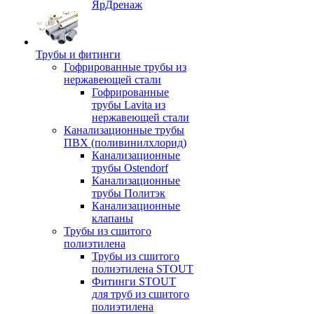
ЯрДренаж
Трубы и фитинги
Гофрированные трубы из
нержавеющей стали
Гофрированные
трубы Lavita из
нержавеющей стали
Канализационные трубы
ПВХ (поливинилхлорид)
Канализационные
трубы Ostendorf
Канализационные
трубы Политэк
Канализационные
клапаны
Трубы из сшитого
полиэтилена
Трубы из сшитого
полиэтилена STOUT
Фитинги STOUT
для труб из сшитого
полиэтилена