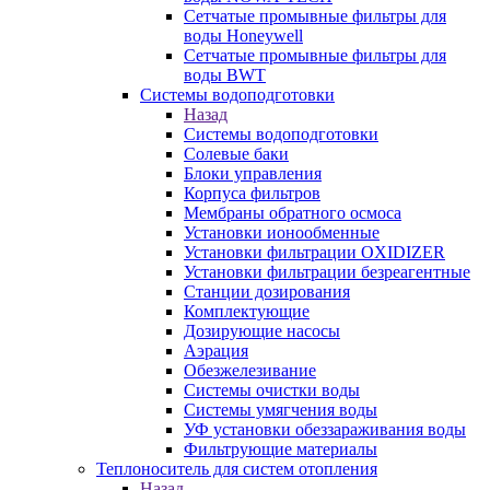
Сетчатые промывные фильтры для
воды Honeywell
Сетчатые промывные фильтры для
воды BWT
Системы водоподготовки
Назад
Системы водоподготовки
Солевые баки
Блоки управления
Корпуса фильтров
Мембраны обратного осмоса
Установки ионообменные
Установки фильтрации OXIDIZER
Установки фильтрации безреагентные
Станции дозирования
Комплектующие
Дозирующие насосы
Аэрация
Обезжелезивание
Системы очистки воды
Системы умягчения воды
УФ установки обеззараживания воды
Фильтрующие материалы
Теплоноситель для систем отопления
Назад