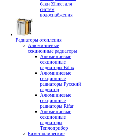
баки Zilmet для
систем
водоснабжения
Радиаторы отопления
Алюминиевые
секционные радиаторы
Алюминиевые
секционные
радиаторы Bilux
Алюминиевые
секционные
радиаторы Русский
радиатор
Алюминиевые
секционные
радиаторы Rifar
Алюминиевые
секционные
радиаторы
Теплоприбор
Биметаллические