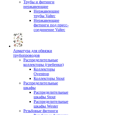
Трубы и фитинги
нержавеющие
Нержавеющие
трубы Valtec
Нержавеющие
фитинги под пресс-
соединение Valtec
Арматура для обвязки
трубопроводов
Распределительные
коллекторы (гребенки)
Коллекторы
Oventrop
Коллекторы Stout
Распределительные
шкафы
Распределительные
шкафы Stout
Распределительные
шкафы Wester
Резьбовые фитинги