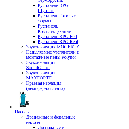
Терморустик
Руспанель RPG
Шунгит
Руспанель Готовые
формы
Руспанель
Комплектующие
Руспанель RPG Foil
Руспанель RPG Real
Звукоизоляция IZOGERTZ
Напыляемые утеплители и
монтажные пены Polynor
Звукоизоляция
SoundGuard
Звукоизоляция
MAXFORTE
Краевая изоляция
(демпферная лента)
Насосы
Дренажные и фекальные
насосы
Дренажные и