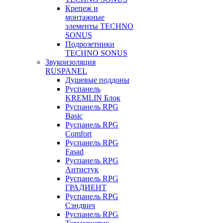
Крепеж и
монтажные
элементы TECHNO
SONUS
Подрозетники
TECHNO SONUS
Звукоизоляция
RUSPANEL
Душевые поддоны
Руспанель
KREMLIN Блок
Руспанель RPG
Basic
Руспанель RPG
Comfort
Руспанель RPG
Fasad
Руспанель RPG
Антистук
Руспанель RPG
ГРАДИЕНТ
Руспанель RPG
Сэндвич
Руспанель RPG