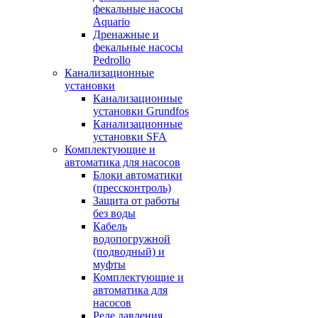
фекальные насосы
Aquario
Дренажные и
фекальные насосы
Pedrollo
Канализационные
установки
Канализационные
установки Grundfos
Канализационные
установки SFA
Комплектующие и
автоматика для насосов
Блоки автоматики
(прессконтроль)
Защита от работы
без воды
Кабель
водопогружной
(подводный) и
муфты
Комплектующие и
автоматика для
насосов
Реле давления