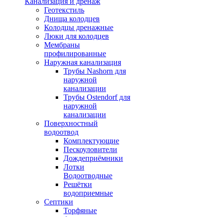
Канализация и дренаж
Геотекстиль
Днища колодцев
Колодцы дренажные
Люки для колодцев
Мембраны
профилированные
Наружная канализация
Трубы Nashorn для
наружной
канализации
Трубы Ostendorf для
наружной
канализации
Поверхностный
водоотвод
Комплектующие
Пескоуловители
Дождеприёмники
Лотки
Водоотводные
Решётки
водоприемные
Септики
Торфяные