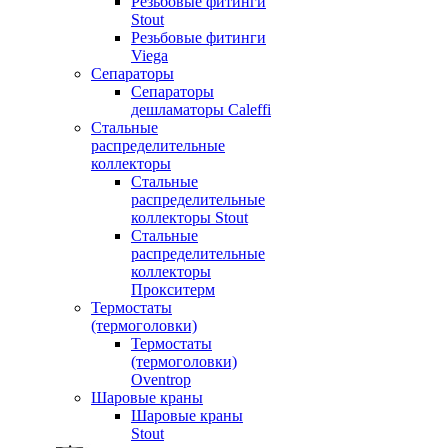
Резьбовые фитинги
Stout
Резьбовые фитинги
Viega
Сепараторы
Сепараторы
дешламаторы Caleffi
Стальные
распределительные
коллекторы
Стальные
распределительные
коллекторы Stout
Стальные
распределительные
коллекторы
Прокситерм
Термостаты
(термоголовки)
Термостаты
(термоголовки)
Oventrop
Шаровые краны
Шаровые краны
Stout