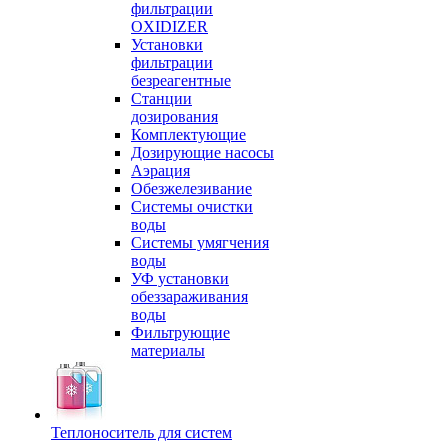
фильтрации
OXIDIZER
Установки
фильтрации
безреагентные
Станции
дозирования
Комплектующие
Дозирующие насосы
Аэрация
Обезжелезивание
Системы очистки
воды
Системы умягчения
воды
УФ установки
обеззараживания
воды
Фильтрующие
материалы
Теплоноситель для систем