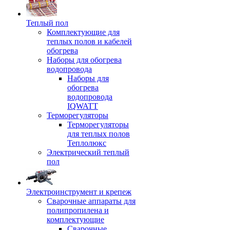
Теплый пол
Комплектующие для
теплых полов и кабелей
обогрева
Наборы для обогрева
водопровода
Наборы для
обогрева
водопровода
IQWATT
Терморегуляторы
Терморегуляторы
для теплых полов
Теплолюкс
Электрический теплый
пол
Электроинструмент и крепеж
Сварочные аппараты для
полипропилена и
комплектующие
Сварочные