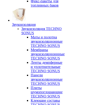
Фикс-пакеты для
топливных баков
Звукоизоляция
Звукоизоляция TECHNO
SONUS
Маты и полотна
звукоизоляционные
TECHNO SONUS
Мембраны
звукоизоляционнные
TECHNO SONUS
Ленты демпферные
и уплотнительные
TECHNO SONUS
Панели
звукоизоляционные
TECHNO SONUS
Плиты
шумопоглощающие
TECHNO SONUS
Клеющие составы
TECHNO SONUS