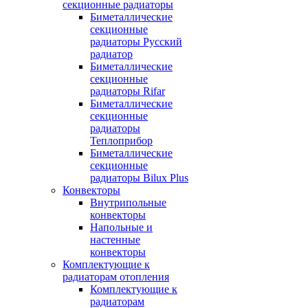
секционные радиаторы
Биметаллические
секционные
радиаторы Русский
радиатор
Биметаллические
секционные
радиаторы Rifar
Биметаллические
секционные
радиаторы
Теплоприбор
Биметаллические
секционные
радиаторы Bilux Plus
Конвекторы
Внутрипольные
конвекторы
Напольные и
настенные
конвекторы
Комплектующие к
радиаторам отопления
Комплектующие к
радиаторам