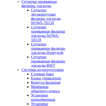
Сетчатые промывные
фильтры для воды
Сетчатые
двухкорпусные
фильтры для воды
NOWA-TECH
Сетчатые
промывные фильтры
для воды NOWA-
TECH
Сетчатые
промывные фильтры
для воды Honeywell
Сетчатые
промывные фильтры
для воды BWT
Системы водоподготовки
Солевые баки
Блоки управления
Корпуса фильтров
Мембраны
обратного осмоса
Установки
ионообменные
Установки