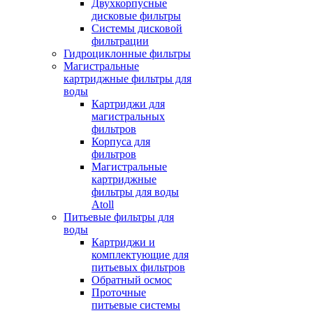
Двухкорпусные
дисковые фильтры
Системы дисковой
фильтрации
Гидроциклонные фильтры
Магистральные
картриджные фильтры для
воды
Картриджи для
магистральных
фильтров
Корпуса для
фильтров
Магистральные
картриджные
фильтры для воды
Atoll
Питьевые фильтры для
воды
Картриджи и
комплектующие для
питьевых фильтров
Обратный осмос
Проточные
питьевые системы