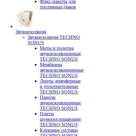
Фикс-пакеты для
топливных баков
Звукоизоляция
Звукоизоляция TECHNO
SONUS
Маты и полотна
звукоизоляционные
TECHNO SONUS
Мембраны
звукоизоляционнные
TECHNO SONUS
Ленты демпферные
и уплотнительные
TECHNO SONUS
Панели
звукоизоляционные
TECHNO SONUS
Плиты
шумопоглощающие
TECHNO SONUS
Клеющие составы
TECHNO SONUS