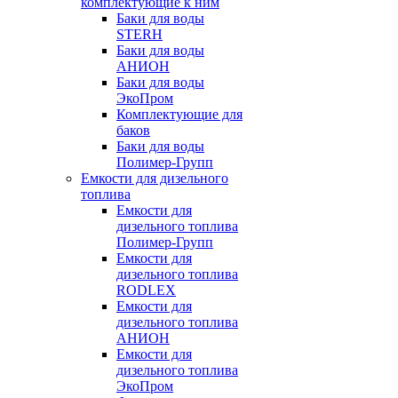
комплектующие к ним
Баки для воды
STERH
Баки для воды
АНИОН
Баки для воды
ЭкоПром
Комплектующие для
баков
Баки для воды
Полимер-Групп
Емкости для дизельного
топлива
Емкости для
дизельного топлива
Полимер-Групп
Емкости для
дизельного топлива
RODLEX
Емкости для
дизельного топлива
АНИОН
Емкости для
дизельного топлива
ЭкоПром