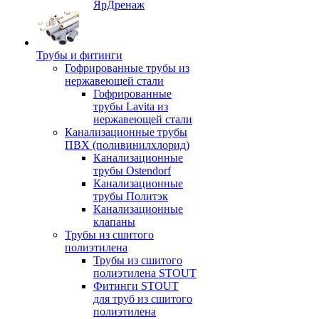
ЯрДренаж
Трубы и фитинги
Гофрированные трубы из
нержавеющей стали
Гофрированные
трубы Lavita из
нержавеющей стали
Канализационные трубы
ПВХ (поливинилхлорид)
Канализационные
трубы Ostendorf
Канализационные
трубы Политэк
Канализационные
клапаны
Трубы из сшитого
полиэтилена
Трубы из сшитого
полиэтилена STOUT
Фитинги STOUT
для труб из сшитого
полиэтилена