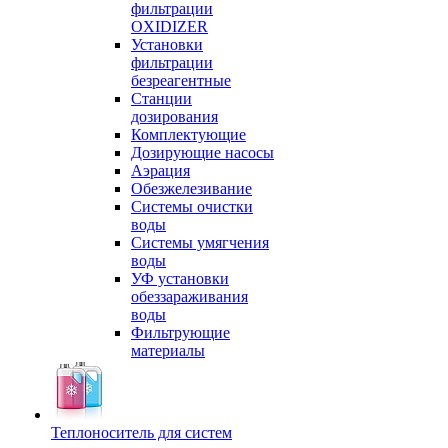
фильтрации
OXIDIZER
Установки
фильтрации
безреагентные
Станции
дозирования
Комплектующие
Дозирующие насосы
Аэрация
Обезжелезивание
Системы очистки
воды
Системы умягчения
воды
УФ установки
обеззараживания
воды
Фильтрующие
материалы
Теплоноситель для систем