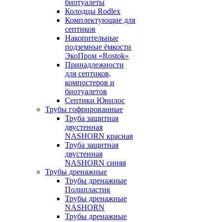
биотуалеты
Колодцы Rodlex
Комплектующие для
септиков
Накопительные
подземные ёмкости
ЭкоПром «Rostok»
Принадлежности
для септиков,
компостеров и
биотуалетов
Септики Юнилос
Трубы гофрированные
Труба защитная
двустенная
NASHORN красная
Труба защитная
двустенная
NASHORN синяя
Трубы дренажные
Трубы дренажные
Полипластик
Трубы дренажные
NASHORN
Трубы дренажные