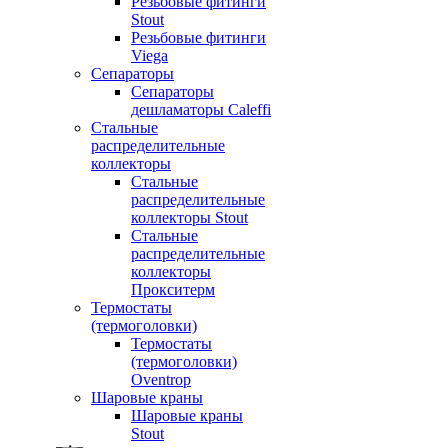
Резьбовые фитинги
Stout
Резьбовые фитинги
Viega
Сепараторы
Сепараторы
дешламаторы Caleffi
Стальные
распределительные
коллекторы
Стальные
распределительные
коллекторы Stout
Стальные
распределительные
коллекторы
Прокситерм
Термостаты
(термоголовки)
Термостаты
(термоголовки)
Oventrop
Шаровые краны
Шаровые краны
Stout