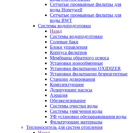
Сетчатые промывные фильтры для
воды Honeywell
Сетчатые промывные фильтры для
воды BWT
Системы водоподготовки
Назад
Системы водоподготовки
Солевые баки
Блоки управления
Корпуса фильтров
Мембраны обратного осмоса
Установки ионообменные
Установки фильтрации OXIDIZER
Установки фильтрации безреагентные
Станции дозирования
Комплектующие
Дозирующие насосы
Аэрация
Обезжелезивание
Системы очистки воды
Системы умягчения воды
УФ установки обеззараживания воды
Фильтрующие материалы
Теплоноситель для систем отопления
Назад