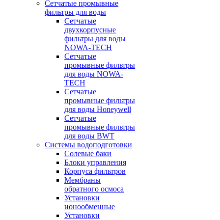
Сетчатые промывные
фильтры для воды
Сетчатые
двухкорпусные
фильтры для воды
NOWA-TECH
Сетчатые
промывные фильтры
для воды NOWA-
TECH
Сетчатые
промывные фильтры
для воды Honeywell
Сетчатые
промывные фильтры
для воды BWT
Системы водоподготовки
Солевые баки
Блоки управления
Корпуса фильтров
Мембраны
обратного осмоса
Установки
ионообменные
Установки