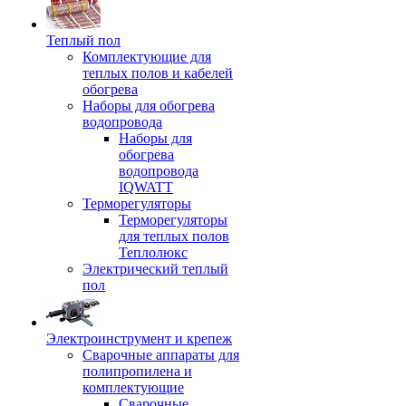
Теплый пол
Комплектующие для
теплых полов и кабелей
обогрева
Наборы для обогрева
водопровода
Наборы для
обогрева
водопровода
IQWATT
Терморегуляторы
Терморегуляторы
для теплых полов
Теплолюкс
Электрический теплый
пол
Электроинструмент и крепеж
Сварочные аппараты для
полипропилена и
комплектующие
Сварочные