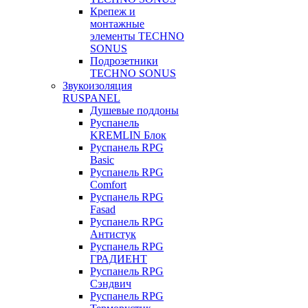
Крепеж и
монтажные
элементы TECHNO
SONUS
Подрозетники
TECHNO SONUS
Звукоизоляция
RUSPANEL
Душевые поддоны
Руспанель
KREMLIN Блок
Руспанель RPG
Basic
Руспанель RPG
Comfort
Руспанель RPG
Fasad
Руспанель RPG
Антистук
Руспанель RPG
ГРАДИЕНТ
Руспанель RPG
Сэндвич
Руспанель RPG