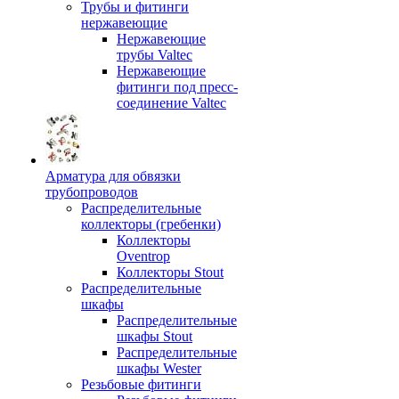
Трубы и фитинги
нержавеющие
Нержавеющие
трубы Valtec
Нержавеющие
фитинги под пресс-
соединение Valtec
Арматура для обвязки
трубопроводов
Распределительные
коллекторы (гребенки)
Коллекторы
Oventrop
Коллекторы Stout
Распределительные
шкафы
Распределительные
шкафы Stout
Распределительные
шкафы Wester
Резьбовые фитинги