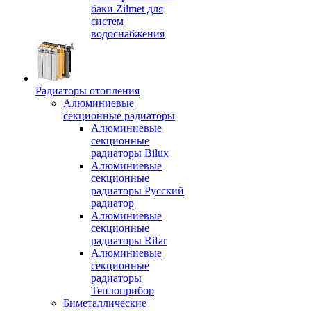
баки Zilmet для
систем
водоснабжения
Радиаторы отопления
Алюминиевые
секционные радиаторы
Алюминиевые
секционные
радиаторы Bilux
Алюминиевые
секционные
радиаторы Русский
радиатор
Алюминиевые
секционные
радиаторы Rifar
Алюминиевые
секционные
радиаторы
Теплоприбор
Биметаллические