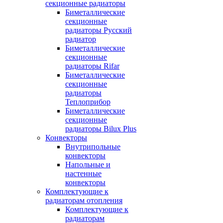
секционные радиаторы
Биметаллические
секционные
радиаторы Русский
радиатор
Биметаллические
секционные
радиаторы Rifar
Биметаллические
секционные
радиаторы
Теплоприбор
Биметаллические
секционные
радиаторы Bilux Plus
Конвекторы
Внутрипольные
конвекторы
Напольные и
настенные
конвекторы
Комплектующие к
радиаторам отопления
Комплектующие к
радиаторам