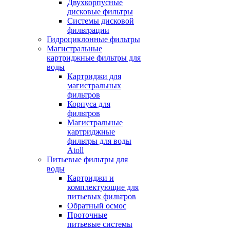
Двухкорпусные
дисковые фильтры
Системы дисковой
фильтрации
Гидроциклонные фильтры
Магистральные
картриджные фильтры для
воды
Картриджи для
магистральных
фильтров
Корпуса для
фильтров
Магистральные
картриджные
фильтры для воды
Atoll
Питьевые фильтры для
воды
Картриджи и
комплектующие для
питьевых фильтров
Обратный осмос
Проточные
питьевые системы