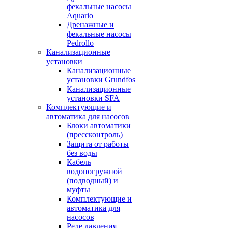
фекальные насосы
Aquario
Дренажные и
фекальные насосы
Pedrollo
Канализационные
установки
Канализационные
установки Grundfos
Канализационные
установки SFA
Комплектующие и
автоматика для насосов
Блоки автоматики
(прессконтроль)
Защита от работы
без воды
Кабель
водопогружной
(подводный) и
муфты
Комплектующие и
автоматика для
насосов
Реле давления