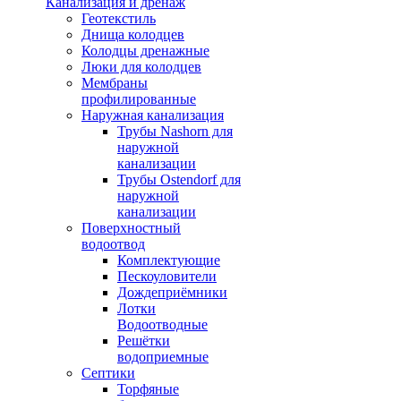
Канализация и дренаж
Геотекстиль
Днища колодцев
Колодцы дренажные
Люки для колодцев
Мембраны
профилированные
Наружная канализация
Трубы Nashorn для
наружной
канализации
Трубы Ostendorf для
наружной
канализации
Поверхностный
водоотвод
Комплектующие
Пескоуловители
Дождеприёмники
Лотки
Водоотводные
Решётки
водоприемные
Септики
Торфяные