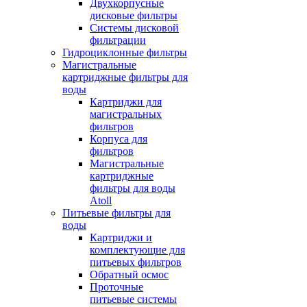
Двухкорпусные
дисковые фильтры
Системы дисковой
фильтрации
Гидроциклонные фильтры
Магистральные
картриджные фильтры для
воды
Картриджи для
магистральных
фильтров
Корпуса для
фильтров
Магистральные
картриджные
фильтры для воды
Atoll
Питьевые фильтры для
воды
Картриджи и
комплектующие для
питьевых фильтров
Обратный осмос
Проточные
питьевые системы