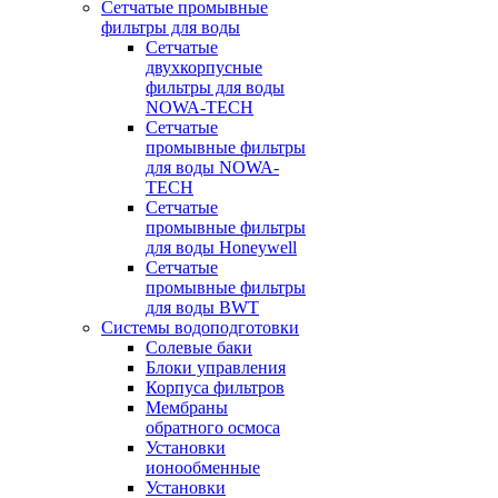
Сетчатые промывные
фильтры для воды
Сетчатые
двухкорпусные
фильтры для воды
NOWA-TECH
Сетчатые
промывные фильтры
для воды NOWA-
TECH
Сетчатые
промывные фильтры
для воды Honeywell
Сетчатые
промывные фильтры
для воды BWT
Системы водоподготовки
Солевые баки
Блоки управления
Корпуса фильтров
Мембраны
обратного осмоса
Установки
ионообменные
Установки