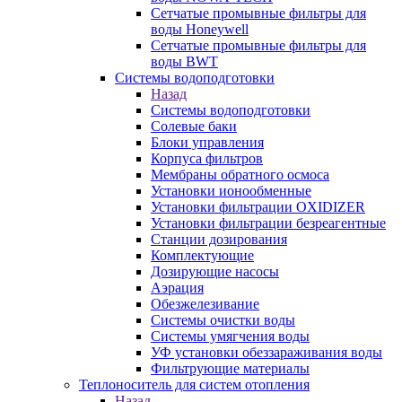
Сетчатые промывные фильтры для
воды Honeywell
Сетчатые промывные фильтры для
воды BWT
Системы водоподготовки
Назад
Системы водоподготовки
Солевые баки
Блоки управления
Корпуса фильтров
Мембраны обратного осмоса
Установки ионообменные
Установки фильтрации OXIDIZER
Установки фильтрации безреагентные
Станции дозирования
Комплектующие
Дозирующие насосы
Аэрация
Обезжелезивание
Системы очистки воды
Системы умягчения воды
УФ установки обеззараживания воды
Фильтрующие материалы
Теплоноситель для систем отопления
Назад