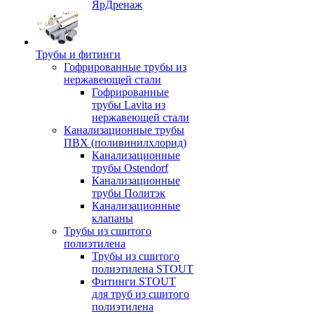
ЯрДренаж
Трубы и фитинги
Гофрированные трубы из
нержавеющей стали
Гофрированные
трубы Lavita из
нержавеющей стали
Канализационные трубы
ПВХ (поливинилхлорид)
Канализационные
трубы Ostendorf
Канализационные
трубы Политэк
Канализационные
клапаны
Трубы из сшитого
полиэтилена
Трубы из сшитого
полиэтилена STOUT
Фитинги STOUT
для труб из сшитого
полиэтилена