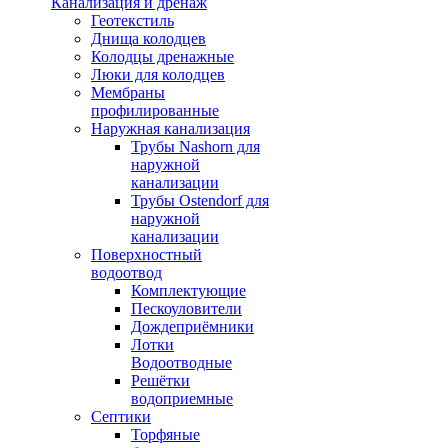
Канализация и дренаж
Геотекстиль
Днища колодцев
Колодцы дренажные
Люки для колодцев
Мембраны
профилированные
Наружная канализация
Трубы Nashorn для
наружной
канализации
Трубы Ostendorf для
наружной
канализации
Поверхностный
водоотвод
Комплектующие
Пескоуловители
Дождеприёмники
Лотки
Водоотводные
Решётки
водоприемные
Септики
Торфяные