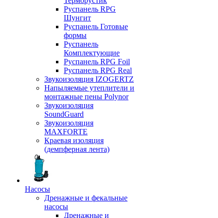
Терморустик
Руспанель RPG
Шунгит
Руспанель Готовые
формы
Руспанель
Комплектующие
Руспанель RPG Foil
Руспанель RPG Real
Звукоизоляция IZOGERTZ
Напыляемые утеплители и
монтажные пены Polynor
Звукоизоляция
SoundGuard
Звукоизоляция
MAXFORTE
Краевая изоляция
(демпферная лента)
Насосы
Дренажные и фекальные
насосы
Дренажные и