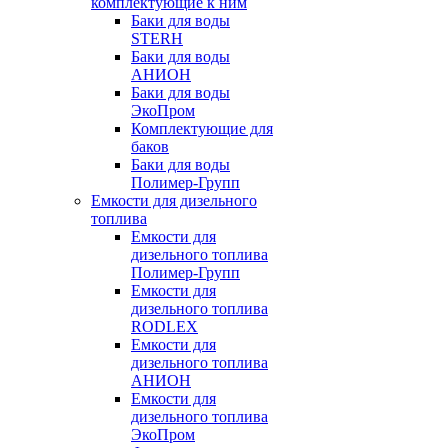
комплектующие к ним
Баки для воды
STERH
Баки для воды
АНИОН
Баки для воды
ЭкоПром
Комплектующие для
баков
Баки для воды
Полимер-Групп
Емкости для дизельного
топлива
Емкости для
дизельного топлива
Полимер-Групп
Емкости для
дизельного топлива
RODLEX
Емкости для
дизельного топлива
АНИОН
Емкости для
дизельного топлива
ЭкоПром