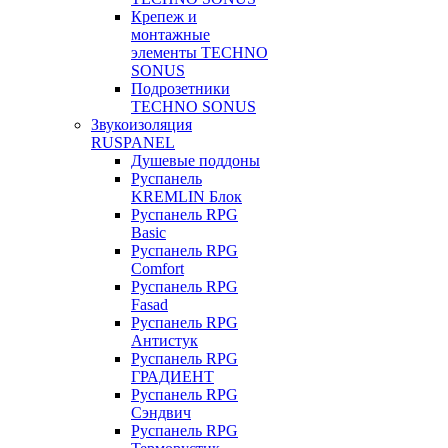
Крепеж и
монтажные
элементы TECHNO
SONUS
Подрозетники
TECHNO SONUS
Звукоизоляция
RUSPANEL
Душевые поддоны
Руспанель
KREMLIN Блок
Руспанель RPG
Basic
Руспанель RPG
Comfort
Руспанель RPG
Fasad
Руспанель RPG
Антистук
Руспанель RPG
ГРАДИЕНТ
Руспанель RPG
Сэндвич
Руспанель RPG