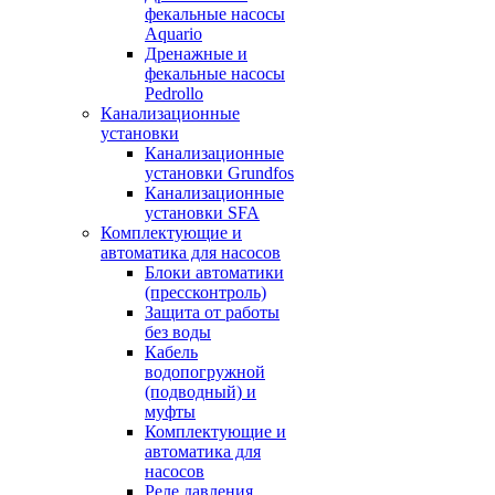
фекальные насосы
Aquario
Дренажные и
фекальные насосы
Pedrollo
Канализационные
установки
Канализационные
установки Grundfos
Канализационные
установки SFA
Комплектующие и
автоматика для насосов
Блоки автоматики
(прессконтроль)
Защита от работы
без воды
Кабель
водопогружной
(подводный) и
муфты
Комплектующие и
автоматика для
насосов
Реле давления