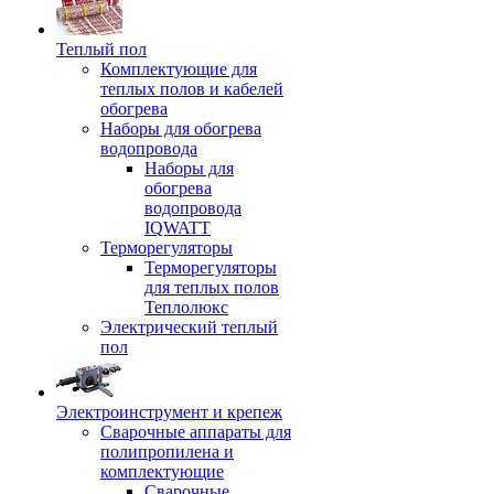
Теплый пол
Комплектующие для
теплых полов и кабелей
обогрева
Наборы для обогрева
водопровода
Наборы для
обогрева
водопровода
IQWATT
Терморегуляторы
Терморегуляторы
для теплых полов
Теплолюкс
Электрический теплый
пол
Электроинструмент и крепеж
Сварочные аппараты для
полипропилена и
комплектующие
Сварочные