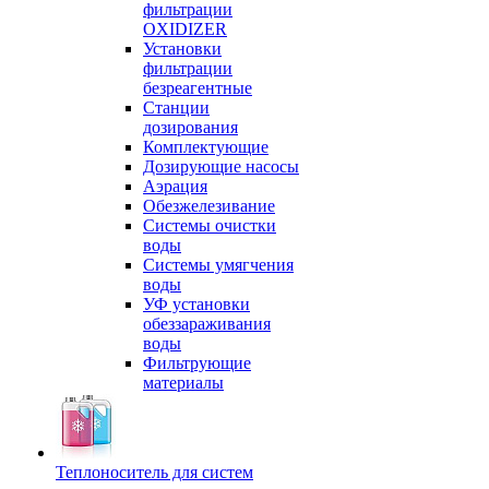
фильтрации
OXIDIZER
Установки
фильтрации
безреагентные
Станции
дозирования
Комплектующие
Дозирующие насосы
Аэрация
Обезжелезивание
Системы очистки
воды
Системы умягчения
воды
УФ установки
обеззараживания
воды
Фильтрующие
материалы
Теплоноситель для систем