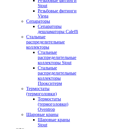
Резьбовые фитинги
Stout
Резьбовые фитинги
Viega
Сепараторы
Сепараторы
дешламаторы Caleffi
Стальные
распределительные
коллекторы
Стальные
распределительные
коллекторы Stout
Стальные
распределительные
коллекторы
Прокситерм
Термостаты
(термоголовки)
Термостаты
(термоголовки)
Oventrop
Шаровые краны
Шаровые краны
Stout