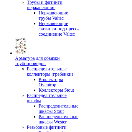
Трубы и фитинги
нержавеющие
Нержавеющие
трубы Valtec
Нержавеющие
фитинги под пресс-
соединение Valtec
Арматура для обвязки
трубопроводов
Распределительные
коллекторы (гребенки)
Коллекторы
Oventrop
Коллекторы Stout
Распределительные
шкафы
Распределительные
шкафы Stout
Распределительные
шкафы Wester
Резьбовые фитинги