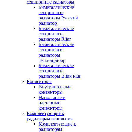
секционные радиаторы
Биметаллические
секционные
радиаторы Русский
радиатор
Биметаллические
секционные
радиаторы Rifar
Биметаллические
секционные
радиаторы
Теплоприбор
Биметаллические
секционные
радиаторы Bilux Plus
Конвекторы
Внутрипольные
конвекторы
Напольные и
настенные
конвекторы
Комплектующие к
радиаторам отопления
Комплектующие к
радиаторам