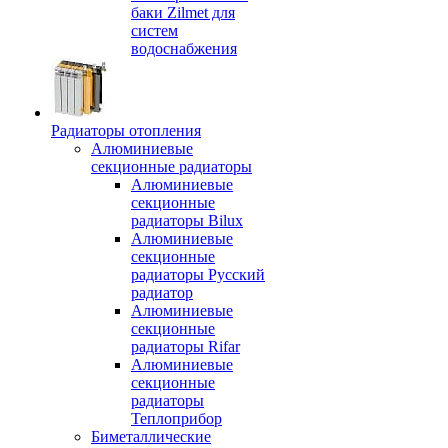
баки Zilmet для
систем
водоснабжения
Радиаторы отопления
Алюминиевые
секционные радиаторы
Алюминиевые
секционные
радиаторы Bilux
Алюминиевые
секционные
радиаторы Русский
радиатор
Алюминиевые
секционные
радиаторы Rifar
Алюминиевые
секционные
радиаторы
Теплоприбор
Биметаллические