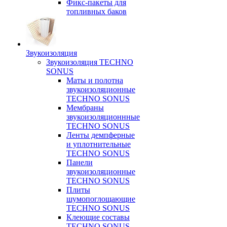
Фикс-пакеты для
топливных баков
Звукоизоляция
Звукоизоляция TECHNO
SONUS
Маты и полотна
звукоизоляционные
TECHNO SONUS
Мембраны
звукоизоляционнные
TECHNO SONUS
Ленты демпферные
и уплотнительные
TECHNO SONUS
Панели
звукоизоляционные
TECHNO SONUS
Плиты
шумопоглощающие
TECHNO SONUS
Клеющие составы
TECHNO SONUS