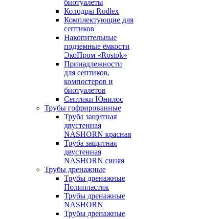
биотуалеты
Колодцы Rodlex
Комплектующие для
септиков
Накопительные
подземные ёмкости
ЭкоПром «Rostok»
Принадлежности
для септиков,
компостеров и
биотуалетов
Септики Юнилос
Трубы гофрированные
Труба защитная
двустенная
NASHORN красная
Труба защитная
двустенная
NASHORN синяя
Трубы дренажные
Трубы дренажные
Полипластик
Трубы дренажные
NASHORN
Трубы дренажные