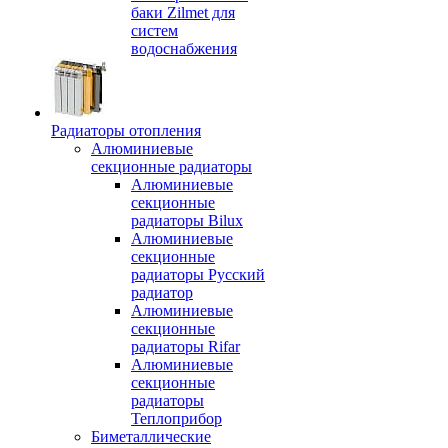
баки Zilmet для
систем
водоснабжения
Радиаторы отопления
Алюминиевые
секционные радиаторы
Алюминиевые
секционные
радиаторы Bilux
Алюминиевые
секционные
радиаторы Русский
радиатор
Алюминиевые
секционные
радиаторы Rifar
Алюминиевые
секционные
радиаторы
Теплоприбор
Биметаллические