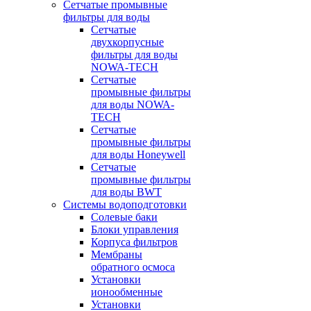
Сетчатые промывные
фильтры для воды
Сетчатые
двухкорпусные
фильтры для воды
NOWA-TECH
Сетчатые
промывные фильтры
для воды NOWA-
TECH
Сетчатые
промывные фильтры
для воды Honeywell
Сетчатые
промывные фильтры
для воды BWT
Системы водоподготовки
Солевые баки
Блоки управления
Корпуса фильтров
Мембраны
обратного осмоса
Установки
ионообменные
Установки