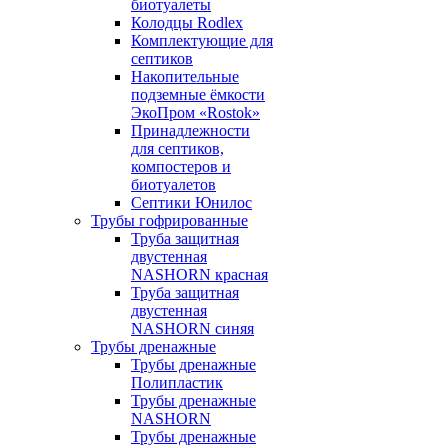
биотуалеты
Колодцы Rodlex
Комплектующие для
септиков
Накопительные
подземные ёмкости
ЭкоПром «Rostok»
Принадлежности
для септиков,
компостеров и
биотуалетов
Септики Юнилос
Трубы гофрированные
Труба защитная
двустенная
NASHORN красная
Труба защитная
двустенная
NASHORN синяя
Трубы дренажные
Трубы дренажные
Полипластик
Трубы дренажные
NASHORN
Трубы дренажные