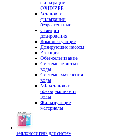
фильтрации
OXIDIZER
Установки
фильтрации
безреагентные
Станции
дозирования
Комплектующие
Дозирующие насосы
Аэрация
Обезжелезивание
Системы очистки
воды
Системы умягчения
воды
УФ установки
обеззараживания
воды
Фильтрующие
материалы
Теплоноситель для систем