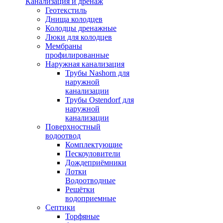
Канализация и дренаж
Геотекстиль
Днища колодцев
Колодцы дренажные
Люки для колодцев
Мембраны
профилированные
Наружная канализация
Трубы Nashorn для
наружной
канализации
Трубы Ostendorf для
наружной
канализации
Поверхностный
водоотвод
Комплектующие
Пескоуловители
Дождеприёмники
Лотки
Водоотводные
Решётки
водоприемные
Септики
Торфяные