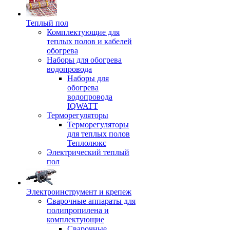
Теплый пол
Комплектующие для
теплых полов и кабелей
обогрева
Наборы для обогрева
водопровода
Наборы для
обогрева
водопровода
IQWATT
Терморегуляторы
Терморегуляторы
для теплых полов
Теплолюкс
Электрический теплый
пол
Электроинструмент и крепеж
Сварочные аппараты для
полипропилена и
комплектующие
Сварочные