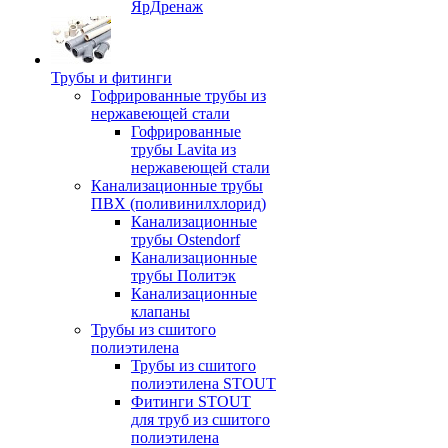
ЯрДренаж
Трубы и фитинги
Гофрированные трубы из
нержавеющей стали
Гофрированные
трубы Lavita из
нержавеющей стали
Канализационные трубы
ПВХ (поливинилхлорид)
Канализационные
трубы Ostendorf
Канализационные
трубы Политэк
Канализационные
клапаны
Трубы из сшитого
полиэтилена
Трубы из сшитого
полиэтилена STOUT
Фитинги STOUT
для труб из сшитого
полиэтилена