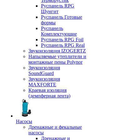
Терморустик
Руспанель RPG
Шунгит
Руспанель Готовые
формы
Руспанель
Комплектующие
Руспанель RPG Foil
Руспанель RPG Real
Звукоизоляция IZOGERTZ
Напыляемые утеплители и
монтажные пены Polynor
Звукоизоляция
SoundGuard
Звукоизоляция
MAXFORTE
Краевая изоляция
(демпферная лента)
Насосы
Дренажные и фекальные
насосы
Дренажные и