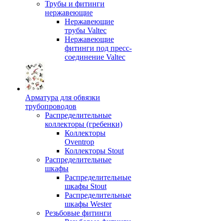
Трубы и фитинги
нержавеющие
Нержавеющие
трубы Valtec
Нержавеющие
фитинги под пресс-
соединение Valtec
Арматура для обвязки
трубопроводов
Распределительные
коллекторы (гребенки)
Коллекторы
Oventrop
Коллекторы Stout
Распределительные
шкафы
Распределительные
шкафы Stout
Распределительные
шкафы Wester
Резьбовые фитинги