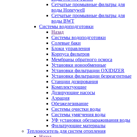
Сетчатые промывные фильтры для
воды Honeywell
Сетчатые промывные фильтры для
воды BWT
Системы водоподготовки
Назад
Системы водоподготовки
Солевые баки
Блоки управления
Корпуса фильтров
Мембраны обратного осмоса
Установки ионообменные
Установки фильтрации OXIDIZER
Установки фильтрации безреагентные
Станции дозирования
Комплектующие
Дозирующие насосы
Аэрация
Обезжелезивание
Системы очистки воды
Системы умягчения воды
УФ установки обеззараживания воды
Фильтрующие материалы
Теплоноситель для систем отопления
Назад