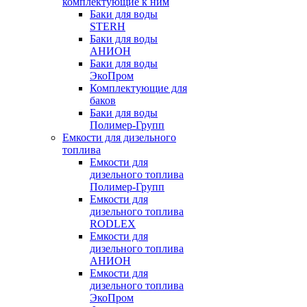
комплектующие к ним
Баки для воды
STERH
Баки для воды
АНИОН
Баки для воды
ЭкоПром
Комплектующие для
баков
Баки для воды
Полимер-Групп
Емкости для дизельного
топлива
Емкости для
дизельного топлива
Полимер-Групп
Емкости для
дизельного топлива
RODLEX
Емкости для
дизельного топлива
АНИОН
Емкости для
дизельного топлива
ЭкоПром