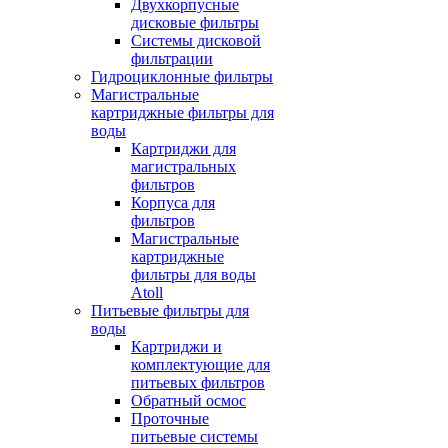
Двухкорпусные
дисковые фильтры
Системы дисковой
фильтрации
Гидроциклонные фильтры
Магистральные
картриджные фильтры для
воды
Картриджи для
магистральных
фильтров
Корпуса для
фильтров
Магистральные
картриджные
фильтры для воды
Atoll
Питьевые фильтры для
воды
Картриджи и
комплектующие для
питьевых фильтров
Обратный осмос
Проточные
питьевые системы