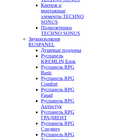
Крепеж и
монтажные
элементы TECHNO
SONUS
Подрозетники
TECHNO SONUS
Звукоизоляция
RUSPANEL
Душевые поддоны
Руспанель
KREMLIN Блок
Руспанель RPG
Basic
Руспанель RPG
Comfort
Руспанель RPG
Fasad
Руспанель RPG
Антистук
Руспанель RPG
ГРАДИЕНТ
Руспанель RPG
Сэндвич
Руспанель RPG