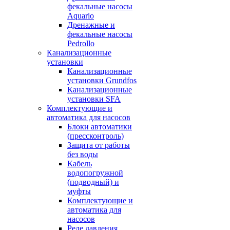
фекальные насосы
Aquario
Дренажные и
фекальные насосы
Pedrollo
Канализационные
установки
Канализационные
установки Grundfos
Канализационные
установки SFA
Комплектующие и
автоматика для насосов
Блоки автоматики
(прессконтроль)
Защита от работы
без воды
Кабель
водопогружной
(подводный) и
муфты
Комплектующие и
автоматика для
насосов
Реле давления