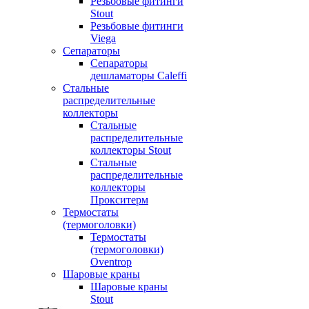
Резьбовые фитинги
Stout
Резьбовые фитинги
Viega
Сепараторы
Сепараторы
дешламаторы Caleffi
Стальные
распределительные
коллекторы
Стальные
распределительные
коллекторы Stout
Стальные
распределительные
коллекторы
Прокситерм
Термостаты
(термоголовки)
Термостаты
(термоголовки)
Oventrop
Шаровые краны
Шаровые краны
Stout