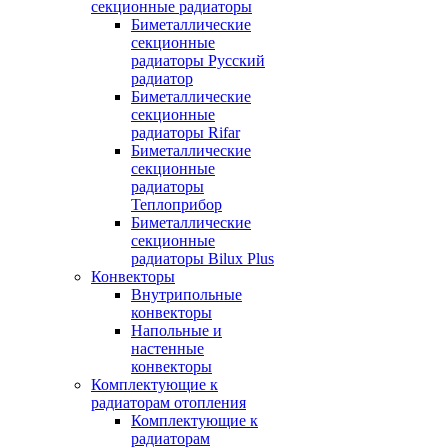
секционные радиаторы
Биметаллические
секционные
радиаторы Русский
радиатор
Биметаллические
секционные
радиаторы Rifar
Биметаллические
секционные
радиаторы
Теплоприбор
Биметаллические
секционные
радиаторы Bilux Plus
Конвекторы
Внутрипольные
конвекторы
Напольные и
настенные
конвекторы
Комплектующие к
радиаторам отопления
Комплектующие к
радиаторам