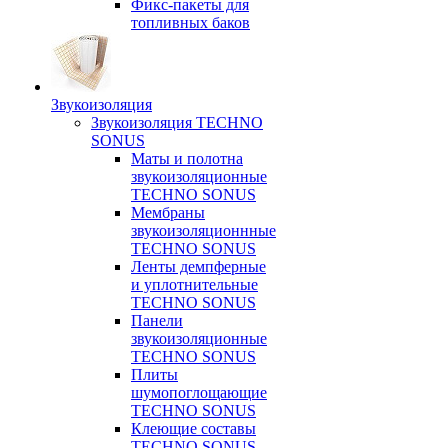
Фикс-пакеты для
топливных баков
Звукоизоляция
Звукоизоляция TECHNO
SONUS
Маты и полотна
звукоизоляционные
TECHNO SONUS
Мембраны
звукоизоляционнные
TECHNO SONUS
Ленты демпферные
и уплотнительные
TECHNO SONUS
Панели
звукоизоляционные
TECHNO SONUS
Плиты
шумопоглощающие
TECHNO SONUS
Клеющие составы
TECHNO SONUS